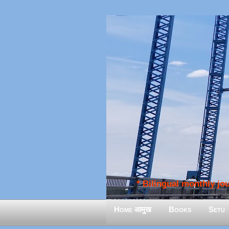
* Bilingual monthly jour
Home आमुख
Books
Setu