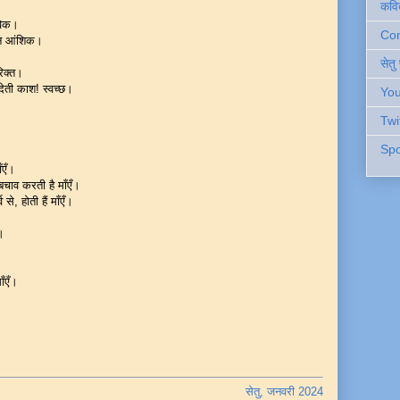
कवि
ाविक।
Cont
 मन आंशिक।
सेतु
रिक्त।
देती काश! स्वच्छ।
You
Twi
Spo
ाँएँ।
 बचाव करती है माँएँ।
 से, होती हैं माँएँ।
।
ाँएँ।
सेतु, जनवरी 2024