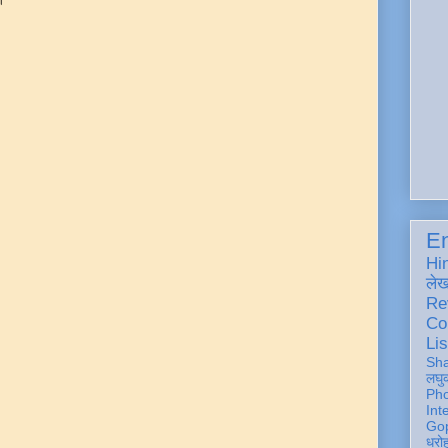
En
Hi
ले
Re
Co
Lis
Sh
लघु
Ph
Int
Gop
धरो