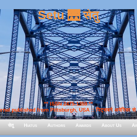
Setu 🌉 सेतु
** ISSN 2475-1359 **
nal published from Pittsburgh, USA :: पिट्सबर्ग अमेरिका से प
सेतु
Hiatus
Authors
Awards
About Us
Ar