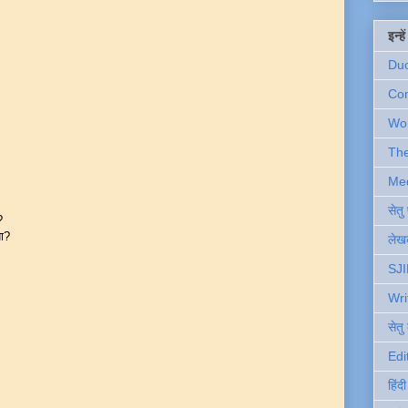
इन्ह
Du
Com
Wo
Th
Me
सेत
?
या?
लेखक
SJI
Wri
सेतु
ी।
Edi
।
हिंद
र।