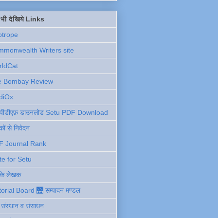
ें भी देखिये Links
otrope
monwealth Writers site
rldCat
e Bombay Review
diOx
ु पीडीएफ़ डाउनलोड Setu PDF Download
ों से निवेदन
F Journal Rank
te for Setu
 के लेखक
torial Board 🌉 सम्पादन मण्डल
ी संस्थान व संसाधन