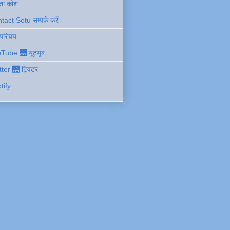
ता कोश
act Setu सम्पर्क करें
 परिचय
Tube 🌉 यूट्यूब
tter 🌉 ट्विटर
tify