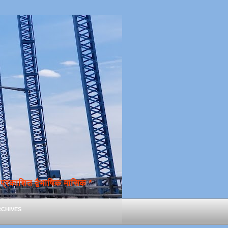
्रकाशित द्वैभाषिक मासिक *
chives