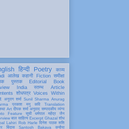
glish
हिन्दी
Poetry
काव्य
ndi
आलेख
कहानी
Fiction
समीक्षा
खक
पुस्तक
Editorial
Book
view
India
स्तम्भ
Article
ntents
शोधपत्र
Voices Within
t
अनुराग शर्मा
Sunil Sharma
Anurag
arma
प्रकाश मनु
कवि
Translation
कथा
Art
दीपक शर्मा
अनुवाद
सम्पादकीय
व्यंग्य
oto Feature
सूची
धर्मपाल महेंद्र जैन
erview
बाल साहित्य
Excerpt
Ghazal
शोध
al Lahiri
Rob Harle
दिनेश पाठक शशि
हर
बिंदास
Santosh Bakaya
कन्हैया