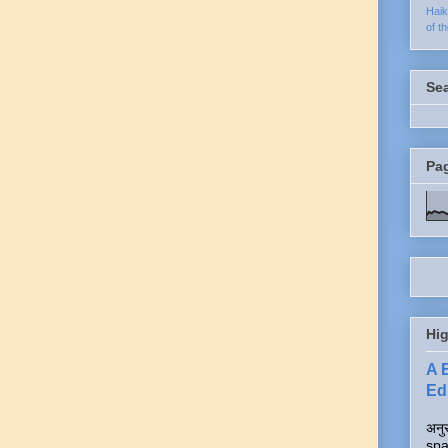
Hai
of t
Se
Pa
Hig
A 
Edi
अनुर
spa