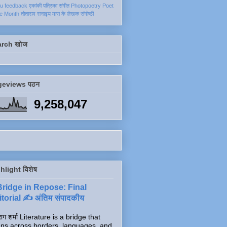
ku
feedback
एकांकी
पत्रिका
संगीत
Photopoetry
Poet
he Month
तोताराम सनाढ्य
मास के लेखक
संगोष्ठी
arch खोज
geviews पठन
9,258,047
hlight विशेष
Bridge in Repose: Final
torial ✍️ अंतिम संपादकीय
ाग शर्मा Literature is a bridge that
ns across borders, languages, and