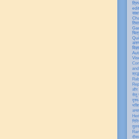
त्रि
edi
साक्ष
Ch
तिवा
Ga
चित्
Qu
अरु
विज्
Aut
Vis
Con
an
श्रद्
Rab
Rep
और 
सेतु
दृश्य
भक्
अन
Her
गिरि
तुल
Ran
दीवा