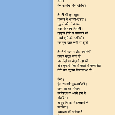
हँसो।
हँस सकोगी प्रियदर्शिनी?
हँसती थी तुम बहुत।
गलियों में भागती-दौड़ती।
गुड्डों की माँ बनकर
ब्याह के रस्म निभाती।
तुम्हारी हँसी से उछलती थी
गाछों-वृछों की टहनियाँ।
जब तुम डाल लेती थी झूले।
हँसते थे फसल और क्यारियाँ
तुम्हारे मृदुल स्पर्श से,
जब मेड़ों पर दौड़ती तुम थी
और तुम्हारे पिता हो उठते थे उल्लसित
तेरी बाल सुलभ जिज्ञासाओं से।
हँसो।
हँस सकोगी मूक-भाषिणी।
जन्म का दर्द छिपाये
प्रतिदिन के अपने होने में
संशयित।
आतुर निगाहों में इच्छाओं से
पराजित।
कातरता की परिभाषा!