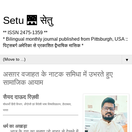
Setu 🌉 सेतु
** ISSN 2475-1359 **
* Bilingual monthly journal published from Pittsburgh, USA ::
पिट्सबर्ग अमेरिका से प्रकाशित द्वैभाषिक मासिक *
▼
असग़र वजाहत के नाटक समिधा में उभरते हुए
सामाजिक आयाम
सैयद दाऊद रिज़वी
शोधार्थी हिंदी विभाग, अँग्रेजी एवं विदेशी भाषा विश्वविद्यालय, हैदराबाद,
भारत
धर्म
का अखाड़ा
आज के युग का मनुष्य जो बाहर से देखने में