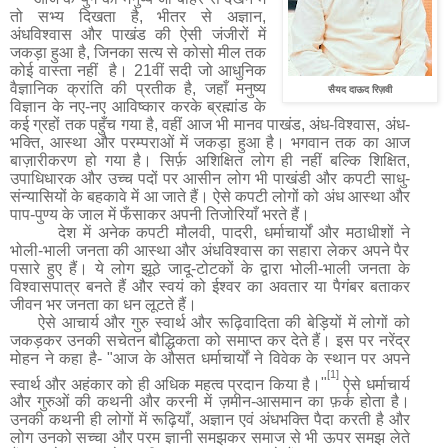
तो सभ्य दिखता है, भीतर से अज्ञान
,
अंधविश्वास और पाखंड की ऐसी जंजीरों में
जकड़ा हुआ है
,
जिनका सत्य से कोसो मील तक
कोई वास्ता नहीं
है।
21
वीं सदी जो आधुनिक
वैज्ञानिक क्रांति की प्रतीक है, जहाँ मनुष्य
सैयद दाऊद रिज़वी
विज्ञान के नए
-
नए आविष्कार करके ब्रह्मांड के
कई ग्रहों तक पहुँच गया है
,
वहीं आज
भी
मानव पाखंड
,
अंध
-
विश्वास
,
अंध
-
भक्ति
,
आस्था और परम्पराओं में जकड़ा हुआ है। भगवान तक का आज
बाज़ारीकरण हो गया है। सिर्फ़ अशिक्षित लोग ही नहीं बल्कि शिक्षित
,
उपाधिधारक और उच्च पदों पर आसीन लोग
भी
पाखंडी और कपटी साधु
-
संन्यासियों के बहकावे में आ जाते हैं। ऐसे कपटी लोगों को अंध आस्था और
पाप
-
पुण्य के जाल में फँसाकर अपनी तिजोरियाँ भरते हैं।
देश में अनेक कपटी मौलवी
,
पादरी
,
धर्मा
चार्यों
और मठाधी
शों ने
भोली-भाली जनता की आस्था और अंधविश्वास का सहारा लेकर अपने पैर
पसारे हुए हैं। ये लोग झूठे जादू
-
टोटकों के द्वारा भोली
-
भाली जनता के
विश्वासपात्र बनते हैं और स्वयं को ईश्वर का अवतार या पैगंबर बताकर
जीवन भर जनता का धन लूटते हैं।
ऐसे आचार्य और गुरु स्वार्थ और रूढ़िवादिता की बेड़ियों में लोगों को
जकड़कर उनकी सचेतन बौद्धिकता
को
समाप्त कर देते हैं। इस पर नरेंद्र
मोहन ने कहा है-
"
आज के औसत धर्माचार्यों ने विवेक के स्थान पर अपने
[1]
स्वार्थ और अहंकार को ही अधिक महत्व प्रदान किया है।
"
ऐसे धर्माचार्य
और गुरुओं की कथनी और करनी में ज़मीन
-
आसमान का फ़र्क होता है।
उनकी कथनी ही लोगों में रूढ़ियाँ
,
अज्ञान एवं अंधभक्ति पैदा करती है और
लोग उनको सच्चा और परम ज्ञानी समझकर समाज से भी ऊपर समझ लेते