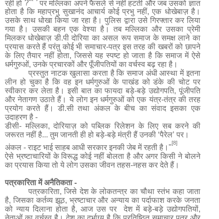
रही हो
?"
पर मल्लिका अपने फैसले से नहीं हटती और जब उसको ज्ञात
होता है कि महाप्रभु सुखानंद आचार्य कोई प्रभु नहीं, एक धोखेबाज़ है।
उसके साथ धोखा किया जा रहा है। पुलिस द्वारा उसे गिरफ्तार कर लिया
गया है। उसकी बहन एक वेश्या है। तब मल्लिका और उसका प्रेमी
मिलकर धोखेबाज़ डी
.
पी दोरिया का असल रूप समाज के समक्ष लाने का
प्रयास करते हैं परंतु कोई भी समाचार
-
पत्र इस तरह की खबरों को छापने
के लिए तैयार नहीं होता, जिससे यह स्पष्ट हो जाता है कि समाज में ऐसे
धर्मगुरुओं
,
उनके प्रचारकों और पूँजीपतियों का वर्चस्व बढ़ रहा है।
प्रस्तुत नाटक खुलासा करता है कि समाज अंधी आस्था में इतना
लीन हो चुका है कि वह इन धर्मगुरुओं के पाखंड को डंके की चोट पर
स्वीकार कर लेता है। इसी बात का फायदा बड़े
-
बड़े उद्योगपति
,
पूंजीपति
और नेतागण उठाते हैं। ये लोग इन धर्मगुरुओं को एक यंत्र
-
तंत्र की तरह
प्रयोग करते हैं। डी
.
सी तथा अंकल के बीच का संवाद इसका एक
उदाहरण है
-
डीसी
-
मल्लिका
,
दोरियाज़ को पब्लिक रिलेशन के लिए सब करने की
जरूरत नहीं है... तुम जानती ही हो बड़े
-
बड़े मंत्री हैं उनकी
‘
पैरेल
’
पर।
[8]
अंकल
-
राइट भाई साहब आधी सरकार इनकी जेब में रहती है।
"
ऐसे भ्रष्टाचारियों के विरूद्ध कोई नहीं बोलता है और अगर किसी ने बोलने
का प्रयास किया तो ये लोग उसका जीवन तहस
-
नहस कर देते हैं।
पत्रकारिता
में अनैतिकता
-
पत्रकारिता, जिसे देश के लोकतन्त्र का चौथा स्तंभ कहा जाता
है, जिसका कर्तव्य झूठ
,
भ्रष्टाचार और अन्याय का पर्दाफाश करके जनता
को न्याय दिलाना
होता
है, आज उस पर देश में बड़े
-
बड़े उद्योगपतियों,
नेताओं का वर्चस्व है। देश का दुर्भाग्य है कि प्रतिष्ठित समाचार पत्र और