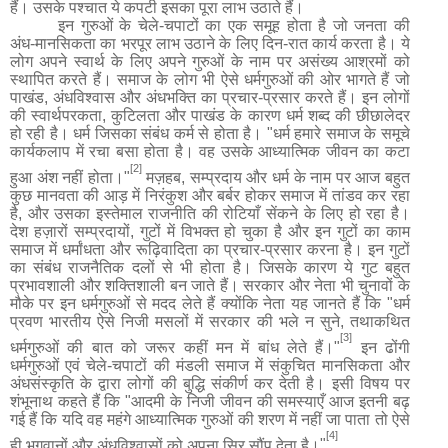
हैं। उसके पश्चात ये कपटी इसका पूरा लाभ उठाते हैं।
इन गुरुओं के चेले
-
चपाटों का एक समूह होता है जो जनता की
अंध
-
मानसिकता का भरपूर लाभ उठाने के लिए दिन
-
रात कार्य करता है। ये
लोग अपने स्वार्थ के लिए अपने गुरुओं के नाम पर असंख्य आश्रमों को
स्थापित करते हैं। समाज के लोग भी ऐसे धर्मगुरुओं की ओर भागते हैं जो
पाखंड
,
अंधविश्वास और अंधभक्ति का प्रचार
-
प्रसार करते हैं। इन लोगों
की स्वार्थपरकता
,
कुटिलता और पाखंड के कारण धर्म शब्द की छीछालेदर
हो रही है। धर्म जिसका संबंध कर्म से होता है।
"
धर्म हमारे समाज के समूचे
कार्यकलाप में रचा बसा होता है। वह उसके आध्यात्मिक जीवन का कटा
[2]
हुआ अंश नहीं होता।
"
मज़हब
,
सम्प्रदाय और धर्म के नाम पर आज बहुत
कुछ मानवता की आड़ में निरंकुश और बर्बर होकर समाज में तांडव कर रहा
है, और उसका इस्तेमाल राजनीति की रोटियाँ सेंकने के लिए हो रहा है।
देश हज़ारों सम्प्रदायों, गुटों में विभक्त हो चुका है और
इन गुटों का
काम
समाज में धर्मांधता और रूढ़िवादिता का प्रचार
-
प्रसार करना है। इन गुटों
का संबंध राजनैतिक दलों से भी होता है। जिसके कारण ये गुट बहुत
प्रभावशाली और शक्तिशाली बन जाते हैं। सरकार और नेता भी चुनावों के
मौके पर इन धर्मगुरुओं से मदद लेते हैं क्योंकि नेता यह जानते हैं कि
"
धर्म
प्रवण भारतीय ऐसे निजी मसलों में सरकार की भले न सुने
,
तथाकथित
[3]
धर्मगुरुओं की बात को जरूर कहीं मन में बांध लेते हैं।
"
इन ढोंगी
धर्मगुरुओं एवं चेले
-
चपाटों की मंडली समाज
में
संकुचित मानसिकता और
अंधसंस्कृति के द्वारा लोगों की बुद्धि संकीर्ण कर देती है। इसी विषय पर
शंभूनाथ कहते हैं कि
"
आदमी के निजी जीवन की समस्याएँ आज इतनी बढ़
गई हैं कि यदि वह महंगे आध्यात्मिक गुरुओं की शरण में नहीं जा पाता तो ऐसे
[4]
ही भगवानों और अंधविश्वासों को अपना सिर
सौंप
देता है।
"