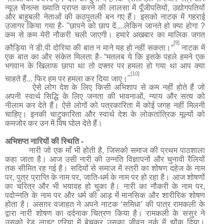
न्यूज़ चैनल्स ख्याति
प्राप्त
करने की लालसा में पूँजीपतियों
,
उद्योगपतियों
और बाहुबली नेताओं की कठपुतली बन गए हैं। इसको नाटक में गहराई
उजागर किया गया है-
"
छापने को छाप दें
....
लेकिन जानते हो क्या होगा
?
कम से कम मेरी नौकरी चली जाएगी। हमारे अखबार का मालिक जगत
[9]
कौड़िया ने डी.पी दोरिया की बात न माने यह हो नहीं सकता।
“
नाटक में
एक बात का और संकेत मिलता है-
“
मतलब ये कि इसके पहले हमने एक
भगवान के खिलाफ छापा था तो दफ्तर पर हमला हो गया था आप क्या
[10]
चाहते हैं
...
फिर हम पर हमला कर दिया जाए।
"
ऐसे लोग देश के लिए किसी अभिशाप से कम नहीं होते हैं जो
अपनी स्वार्थ सिद्धि के लिए जनता की भावनाओं
,
न्याय और सत्य को
नीलाम कर देते हैं। ऐसे लोगों को पत्रकारिता में कोई जगह नहीं मिलनी
चाहिए। इनकी चाटुकारिता और स्वार्थ देश के लोकतांत्रिक मूल्यों को
कमजोर कर उन में विष घोल देते हैं।
अभिशप्त
नारियों
की
स्थिति
-
नारी जो एक माँ भी होती है
,
जिसको समाज की प्रथम पाठशाला
कहा जाता है। आज उसी नारी की उन्नति विज्ञापनों और चुनावी रैलियों
तक सीमित रह गई है। सदियों से समाज में स्त्री का शोषण दहेज के नाम
पर
,
पुत्र प्राप्ति के नाम पर
,
जाति
-
धर्म के नाम पर हो रहा है। आज शोषणों
का चरित्र और भी भयावह हो चुका है। नारी का नौकरी के नाम पर
,
पदोन्नति के नाम पर और धर्म की आड़ में मानसिक और शारीरिक शोषण
होता है। असग़र वजाहत ने अपने नाटक
‘
समिधा
’
की पात्र रामकली के
द्वारा नारी शोषण का दर्दनाक चित्रण किया है। रामकली के ससुर ने
उसको रेड लाइट एरिया में बेचकर उसका जीवन नर्क में झोंक दिया।