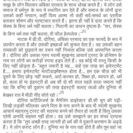
समूह के लोग मिलकर अंबिका प्रसाद के साथ धोखा करते हैं। ये लोग उसे
समाज में धर्मगुरु के रूप मे स्थापित कर देते हैं और समाज के लोगों द्वारा
उसको कहीं भगवान
,
कहीं दिव्य आत्मा तो कहीं सर्व
-
समर्थ का प्रतीक
बताकर शोषण और भ्रष्टाचार करते हैं। इतना ही नहीं वे दावा करते हैं कि
सेक्स के बिना धर्म नहीं चलता। गिलानी का कथन दृष्टव्य है-
"
सर
,
सेक्स
[5]
के बिना धर्म तक नहीं चलता
,
वी फील हेल्पलेस।
"
नाटक में डी
.
पी
.
दोरिया
,
अंबिका प्रसाद का एक फायदे के रूप में
उपयोग करता है और उसकी इच्छाओं को कुचल देता है। वह उसकी बहन
रामकली को छुड़वाने का वचन
नहीं निभाता बल्कि
उसे अपमानित करता
है। दोरिया और उसका ग्रुप स्वामी सुखानंद आचार्य ट्रस्ट के डोनेशन के
नाम पर लोगों का करोड़ों रुपया हड़प लेते हैं। वह कोई भी वस्तु किसी के
लिए नहीं छोड़ता है-
"
बहुत जरूरी है यह... कहें एक तरह का इन्वेस्टमेंट
है
....
हमारा इन्वेस्टमेंट मल्टीडाइमेंशनल होता है
...
हम एक चीज़ को भी
दूसरे के लिए छोड़ नहीं सकते
,
आर्ट
-
कल्चर हो
,
शिक्षा हो
,
व्यापार हो
,
धर्म
हो
,
कला हो या इंडस्ट्री हो अब सौ दो सौ साल पहले वाला जमाना नहीं
रहा कि बनिए की दुकान की तरह इंडस्ट्री चलाए जाओ और दुनिया से
[6]
बेखबर रात में मीठी नींद सोते रहो।
"
दोरिया फर्टिलिजर्स के मैनेजिंग डाइरेक्टर डी
.
सी चुग की पढ़ी-
लिखी लड़की मल्लिका अपने पिता के मना
करने
के बाद भी स्वामी सुखानंद
आचार्य महाप्रभु ट्रस्ट की सदस्या बनने को तैयार हो जाती है किंतु उसका
प्रेमी अनादि सहमत नहीं होता। वह उसे समझाने का हर संभव प्रयास
करता है कि
"
तुम अच्छी तरह जानती हो धर्म की ये दुकानें करप्शन के अड्डे
हैं। ये लोग करप्ट लोग हैं। दुनिया भर के पाप वहां होते हैं और तुम वहां जा
[7]