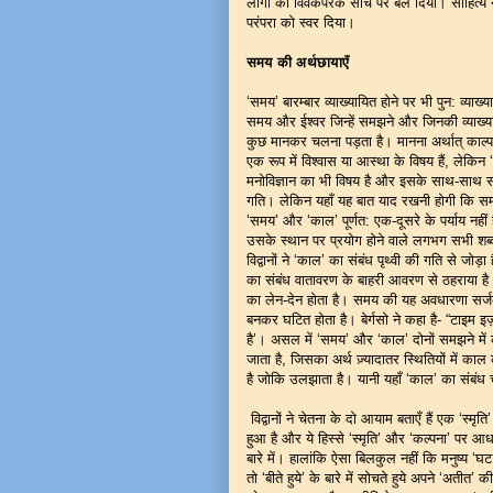
लोगों की विवेकपरक सोच पर बल दिया। साहित्य ने
परंपरा को स्वर दिया।
समय की अर्थछायाएँ
‘समय’ बारम्बार व्याख्यायित होने पर भी पुन: व्याख्
समय और ईश्वर जिन्हें समझने और जिनकी व्याख्य
कुछ मानकर चलना पड़ता है। मानना अर्थात् काल
एक रूप में विश्वास या आस्था के विषय हैं, लेकिन
मनोविज्ञान का भी विषय है और इसके साथ-साथ साह
गति। लेकिन यहाँ यह बात याद रखनी होगी कि समय
‘समय’ और ‘काल’ पूर्णत: एक-दूसरे के पर्याय नहीं 
उसके स्थान पर प्रयोग होने वाले लगभग सभी शब्
विद्वानों ने ‘काल’ का संबंध पृथ्वी की गति से जोड़
का संबंध वातावरण के बाहरी आवरण से ठहराया है
का लेन-देन होता है। समय की यह अवधारणा सर्जक
बनकर घटित होता है। बेर्गसो ने कहा है- “टाइम 
है’। असल में ‘समय’ और ‘काल’ दोनों समझने में 
जाता है, जिसका अर्थ ज़्यादातर स्थितियों में काल
है जोकि उलझाता है। यानी यहाँ ‘काल’ का संबंध च
विद्वानों ने चेतना के दो आयाम बताएँ हैं एक ‘स्मृति
हुआ है और ये हिस्से ‘स्मृति’ और ‘कल्पना’ पर आधार
बारे में। हालांकि ऐसा बिलकुल नहीं कि मनुष्य ‘घट र
तो ‘बीते हुये’ के बारे में सोचते हुये अपने ‘अतीत’