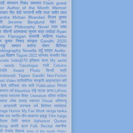
पाठी
संस्मरण
निबंध
समाचार
Flash
guest
tor
Author of the Month
Memoir
ात्कार
गीत
देवी नागरानी
शशि पाधा
समीर लाल
andra Mohan Bhandari
विजय कुमार
री
Jerome Berglund
मेहेर वान
ndhian Philosophy
Novel
पत्र
भाषा
र
जीवनी
आत्मकथा
सुभाष चंद्र लखेड़ा
Ryan
inn Flanagan
प्रवासी
साहित्य
Haiku
ण कुमार निषाद
संस्कृत
Gandhi 2020
ञानकु
सम्मान
करोना
पोषण
बिस्मिल
obiography
Novella
उर्दू
यात्रा
Audio-
ual
विज्ञान
Tagore 2022
प्रेमचंद
सत्यवीर सिंह
crete
India@70
इतिहास
कला
My world
d words
Travelogue
गांधी
Column
धांजलि
Award
Photo
सिन्धी
स्त्री
indranath Tagore
Gandhi
Non-Fiction
ort
Video
प्रतियोगिता
संस्कृति
आइन्स्टाइन
क्यों
कैसे
मॉरिशस
संत कवि
Publication
निराला
 सम्मान
पर्व
Mauritius
दोहे
नाटक
हास्य
LitFest
-श्रव्य
रामदरश मिश्र
Literature
दलित साहित्य
तिकाल
लोक
सलाह
स्वास्थ्य
Visual
अभिमन्यु
त
आप्रवासी
उपन्यास
धर्म
विमोचन
स्वतंत्रता
itage
Humor
My Fav Work
renga tanka
जेश राव
नवगीत
यौन
व्याकरण
हाइकु
Film
haiga
सीदास
लिपि
समाज
Aphorism
Quotes
king
डायरी
ब्रज
Folk
Recital
तकनीक
ली
रंगमंच
विकास
Artist of the month
Photo-