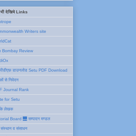
ें भी देखिये Links
otrope
monwealth Writers site
rldCat
e Bombay Review
diOx
ु पीडीएफ़ डाउनलोड Setu PDF Download
ों से निवेदन
F Journal Rank
te for Setu
 के लेखक
torial Board 🌉 सम्पादन मण्डल
ी संस्थान व संसाधन