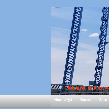
* Bilingual monthly jour
Home आमुख
Books
Setu