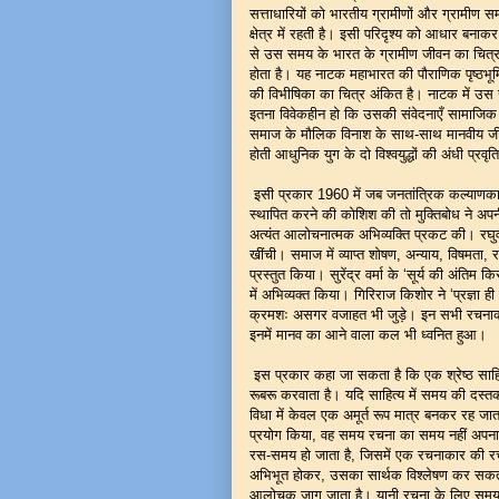
सत्ताधारियों को भारतीय ग्रामीणों और ग्रामी
क्षेत्र में रहती है। इसी परिदृश्य को आधार बना
से उस समय के भारत के ग्रामीण जीवन का चित्रण 
होता है। यह नाटक महाभारत की पौराणिक पृष्ठभ
की विभीषिका का चित्र अंकित है। नाटक में उस समय
इतना विवेकहीन हो कि उसकी संवेदनाएँ सामाजिक 
समाज के मौलिक विनाश के साथ-साथ मानवीय जीवन
होती आधुनिक युग के दो विश्वयुद्धों की अंधी प्रवृत
इसी प्रकार 1960 में जब जनतांत्रिक कल्याणकार
स्थापित करने की कोशिश की तो मुक्तिबोध ने अपनी
अत्यंत आलोचनात्मक अभिव्यक्ति प्रकट की। रघु
खींची। समाज में व्याप्त शोषण, अन्याय, विषमता, र
प्रस्तुत किया। सुरेंद्र वर्मा के ‘सूर्य की अंतिम क
में अभिव्यक्त किया। गिरिराज किशोर ने ‘प्रज्ञा ही
क्रमशः असगर वजाहत भी जुड़े। इन सभी रचनाकार
इनमें मानव का आने वाला कल भी ध्वनित हुआ।
इस प्रकार कहा जा सकता है कि एक श्रेष्ठ साहि
रूबरू करवाता है। यदि साहित्य में समय की दस्
विधा में केवल एक अमूर्त रूप मात्र बनकर रह 
प्रयोग किया, वह समय रचना का समय नहीं अपना 
रस-समय हो जाता है, जिसमें एक रचनाकार की र
अभिभूत होकर, उसका सार्थक विश्लेषण कर सकता
आलोचक जाग जाता है। यानी रचना के लिए समय औ