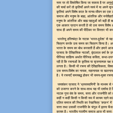
स्तर पर तो विश्लेषित किया जा सकता है पर अनुभू
की चर्चा करें तो कृतियाँ अपने स्वयं में या अपने
कृतियां अपने विशेष काल के मानव-जीवन का एक ठोस
समाज और मनुष्य के बाह्य, आंतरिक और मनोवैज्ञा
मनुष्य के आंतरिक और बाह्य पहलुओं को बड़ी ही ब
एक आकार प्रदान करती है जो उस समय विशेष और सम
साथ ही अपने समय की पीठिका पर विस्तार भी कर
भारतेन्दु हरिश्चंद्र के नाटक ‘भारत-दुर्दशा’
चित्रण करके उस समय का चित्रण किया है। अर्थ
भारत के समय का बोध करवाती हैं और हमारे आज क
प्रसाद के ऐतिहासिक नाटकों, वृंदालाल वर्मा के उ
पीरियड साहित्य अर्थात पीरियड कविता, कथा-उपन्
रही है कि रचनाओं के कृतित्व या सृजनात्मक प
लगता है। किसी भी रचना की ऐतिहासिकता, विश्वसनी
उस समय-विशेष का नायक, महानायक या खलनायक 
है। ये रचनाएँ समयबद्ध होकर भी समय-मुक्त रचनाए
जयशंकर प्रसाद ने ‘ध्रुवस्वामिनी’ के माध्यम से 
को उजागर करने के साथ-साथ यह भी दर्शाया है क
नाटक गुप्त वंश के समय, सत्ता और राजनीति को तो
कहीं न कहीं किसी न किसी रूप में कायम रहने वाल
दलित समाज की स्थिति का रेखाचित्र ‘कफ़न’ में खी
सत्ता तथा उसकी राजनीति के चंगुल में इतना फ
कायम है। भारतीय ग्रामीण समाज आज भी सत्ता औ