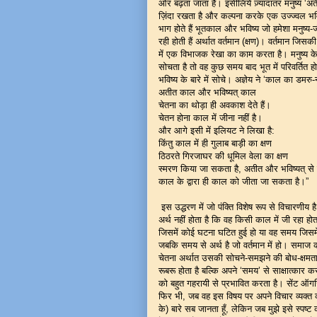
ओर बढ़ता जाता है। इसीलिये ज़्यादातर मनुष्य ‘अती
ज़िंदा रखता है और कल्पना करके एक उज्ज्वल भव
भाग होते हैं भूतकाल और भविष्य जो हमेशा मनुष्य
रही होती हैं अर्थात वर्तमान (क्षण)। वर्तमान जिस
में एक विभाजक रेखा का काम करता है। मनुष्य के भ
सोचता है तो वह कुछ समय बाद भूत में परिवर्तित
भविष्य के बारे में सोचे। अज्ञेय ने ‘काल का डमरु-न
अतीत काल और भविष्यत् काल
चेतना का थोड़ा ही अवकाश देते हैं।
चेतन होना काल में जीना नहीं है।
और आगे इसी में इलियट ने लिखा है:
किंतु काल में ही गुलाब बाड़ी का क्षण
ठिठरते गिरजाघर की धूमिल वेला का क्षण
स्मरण किया जा सकता है, अतीत और भविष्यत् से 
काल के द्वारा ही काल को जीता जा सकता है।”
इस उद्धरण में जो पंक्ति विशेष रूप से विचारणीय ह
अर्थ नहीं होता है कि वह किसी काल में जी रहा हो
जिसमें कोई घटना घटित हुई हो या वह समय जिसम
जबकि समय से अर्थ है जो वर्तमान में हो। समाज 
चेतना अर्थात उसकी सोचने-समझने की बोध-क्षमता ह
रूबरू होता है बल्कि अपने ‘समय’ से साक्षात्कार क
को बहुत गहरायी से प्रभावित करता है। सेंट ऑगस्ट
फिर भी, जब वह इस विषय पर अपने विचार व्यक्त करते
के) बारे सब जानता हूँ, लेकिन जब मुझे इसे स्पष्