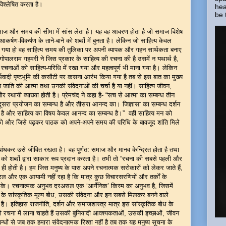
िश्लेषित करता है।
hea
be 
समाज और समय की सीमा में सांस लेता है। यह वह आवरण होता है जो समाज विशेष
्षण-विकर्षण के ताने-बाने को शब्दों में बुनता है। लेकिन जो साहित्य केवल
खा गया हो वह साहित्य समय की तुलिका पर अपनी व्यापक और गहन सार्थकता बनाए
गोपालराम गहमरी ने जिस प्रकार के साहित्य की रचना की है उसमें न यथार्थ है,
ाओं को साहित्य-परिधि में रखा गया और महत्वपूर्ण भी माना गया है। लेकिन
ार्थवादी पृष्टभूमि की कसौटी पर कसना आरंभ किया गया है तब से इस बात का मुख्य
व जाति की आत्मा तथा उनकी संवेदनाओं की चर्चा है या नहीं। साहित्य जीवन,
्थायी व्याख्या होती है। प्रेमचंद ने कहा है- “सच से आत्मा का सम्बन्ध तीन
 दूसरा प्रयोजन का सम्बन्ध है और तीसरा आनन्द का। जिज्ञासा का सम्बन्ध दर्शन
षय है और साहित्य का विषय केवल आनन्द का सम्बन्ध है।” वही साहित्य मन को
ो और जिसे पढ़कर पाठक को अपने-अपने समय की परिधि के बावजूद शांति मिले
ंधकर उसे जीवित रखता है। वह पूर्णत: समाज और मानव केन्द्रित होता है तथा
को शब्दों द्वारा साकार रूप प्रदान करता है। तभी तो “रचना की सबसे पहली और
ति ही होती है। हम जिस मनुष्य के पास अपने रचनात्मक सरोकारों को लेकर जाते हैं,
और एक आयामी नहीं रहा है कि मात्र कुछ विचारसरणियों और तर्कों के
सके। रचनात्मक अनुभव दरअसल एक ‘आर्गेनिक’ किस्म का अनुभव है, जिसमें
 के सांस्कृतिक मूल्य बोध, उसकी संवेदना और इन सबसे मिलकर बनने वाले
ता है। इतिहास राजनीति, दर्शन और समाजशास्त्र मात्र इस सांस्कृतिक बोध के
 को रचना में लाना चाहते हैं उसकी बुनियादी आवश्यकताओं, उसकी इच्छाओं, जीवन
्बन्धों से जब तक हमारा संवेदनात्मक रिश्ता नहीं है तब तक यह मनुष्य सूचना के