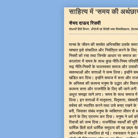
साहित्य में ‘समय की अर्थछ
सैयद दाऊद रिज़वी
शोधार्थी हिंदी विभाग, अँग्रेजी एवं विदेशी भाषा विश्वविद्यालय, हैदरा
मानव के जीवन की समवेत अभिव्यक्ति उसके समाज-ग
पश्चात इसे संचालित और नियंत्रित करने के लिए उ
नियमों को रचा तथा जिनके आधार पर समाज का
कालांतर में समय के साथ कुछ नीति-नियम परिवर्तित
रूढ़ नीति-नियमों के फलस्वरूप समाज और उसकी वि
व्यवस्थाओं और सत्ताओं ने जन्म लिया। इन्होंने 
खंडित कर दिया। इन्होंने समाज में सत्ता और रा
के अस्तित्व की कल्पना मनुष्य के उद्धार और वि
कल्पना सत्ता और राजनीति के लिए की जाने लगी
अधूरा समझा जाने लगा। समय के साथ समाज में अ
लिया। इन सत्ताओं में मातृसत्ता, पितृसत्ता, वंशवाद
वर्चस्व को स्थापित करने तथा उसे बनाए रखने के ल
बनी, जिसका संबंध मनुष्य के व्यक्तिगत जीवन से थ
करने के लिए प्रारम्भ कर दिया। मनुष्य ने धर्म क
रिवाजों को जन्म दिया। राजनैतिक स्वार्थों की पूर्
धार्मिक हितों वाले धार्मिक समुदाय की यह छद्म च
अभिव्यक्ति में संचालित हो गई। रचनाकार ने इस