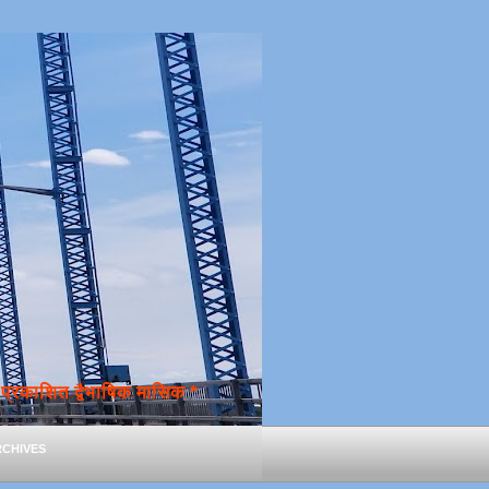
्रकाशित द्वैभाषिक मासिक *
chives