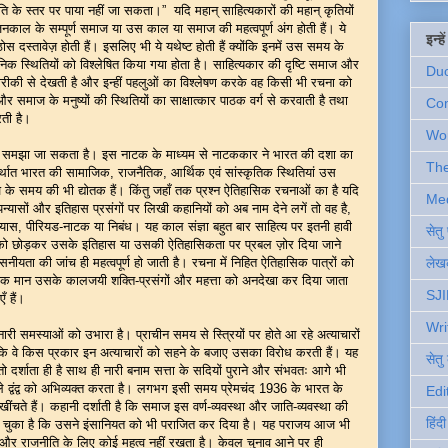
ति के स्तर पर पाया नहीं जा सकता।” यदि महान् साहित्यकारों की महान् कृतियों
 सृजनकाल के सम्पूर्ण समाज या उस काल या समाज की महत्वपूर्ण अंग होती हैं। ये
इन्ह
 दस्तावेज़ होती हैं। इसलिए भी ये यथेष्ट होती हैं क्योंकि इनमें उस समय के
निक स्थितियों को विश्लेषित किया गया होता है। साहित्यकार की दृष्टि समाज और
Du
ारीकी से देखती है और इन्हीं पहलुओं का विश्लेषण करके वह किसी भी रचना को
ाज के मनुष्यों की स्थितियों का साक्षात्कार पाठक वर्ग से करवाती है तथा
Com
ती है।
Wo
 से यह समझा जा सकता है। इस नाटक के माध्यम से नाटककार ने भारत की दशा का
Th
ात भारत की सामाजिक, राजनैतिक, आर्थिक एवं सांस्कृतिक स्थितियां उस
े समय की भी द्योतक हैं। किंतु जहाँ तक प्रश्न ऐतिहासिक रचनाओं का है यदि
Me
पन्यासों और इतिहास प्रसंगों पर लिखी कहानियों को अब नाम देने लगें तो वह है,
यास, पीरियड-नाटक या निबंध। यह काल संज्ञा बहुत बार साहित्य पर इतनी हावी
सेत
क्ष को छोड़कर उसके इतिहास या उसकी ऐतिहासिकता पर प्रबल ज़ोर दिया जाने
यता की जांच ही महत्वपूर्ण हो जाती है। रचना में निहित ऐतिहासिक पात्रों को
लेखक
मान उसके कालजयी शक्ति-प्रसंगों और महत्ता को अनदेखा कर दिया जाता
SJI
ँ हैं।
Wri
नारी समस्याओं को उभारा है। प्राचीन समय से स्त्रियों पर होते आ रहे अत्याचारों
ि वे किस प्रकार इन अत्याचारों को सहने के बजाए उसका विरोध करती हैं। यह
सेतु
 दर्शाता ही है साथ ही नारी बनाम सत्ता के सदियों पुराने और संभवतः आगे भी
े द्वंद्व को अभिव्यक्त करता है। लगभग इसी समय प्रेमचंद 1936 के भारत के
Edi
ंचते हैं। कहानी दर्शाती है कि समाज इस वर्ण-व्यवस्था और जाति-व्यवस्था की
हिंद
ँस चुका है कि उसने इंसानियत को भी पराजित कर दिया है। यह पराजय आज भी
र राजनीति के लिए कोई महत्व नहीं रखता है। केवल चुनाव आने पर ही