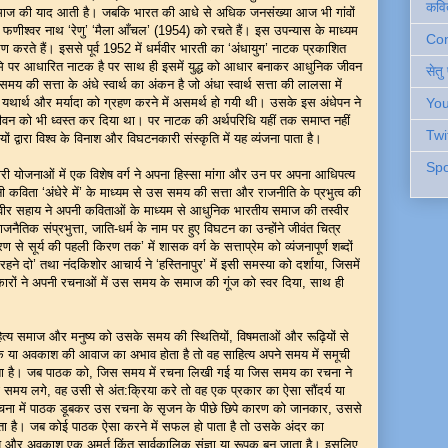
कवि
ण समाज की याद आती है। जबकि भारत की आधे से अधिक जनसंख्या आज भी गांवों
कर फणीश्वर नाथ ‘रेणु’ ‘मैला आँचल’ (1954) को रचते हैं। इस उपन्यास के माध्यम
Cont
करते हैं। इससे पूर्व 1952 में धर्मवीर भारती का ‘अंधायुग’ नाटक प्रकाशित
ूमि पर आधारित नाटक है पर साथ ही इसमें युद्ध को आधार बनाकर आधुनिक जीवन
सेतु
 की सत्ता के अंधे स्वार्थ का अंकन है जो अंधा स्वार्थ सत्ता की लालसा में
यथार्थ और मर्यादा को ग्रहण करने में असमर्थ हो गयी थी। उसके इस अंधेपन ने
You
 को भी ध्वस्त कर दिया था। पर नाटक की अर्थपरिधि यहीं तक समाप्त नहीं
Twi
ियों द्वारा विश्व के विनाश और विघटनकारी संस्कृति में यह व्यंजना पाता है।
Spo
ी योजनाओं में एक विशेष वर्ग ने अपना हिस्सा मांगा और उन पर अपना आधिपत्य
 कविता ‘अंधेरे में’ के माध्यम से उस समय की सत्ता और राजनीति के प्रभुत्व की
वीर सहाय ने अपनी कविताओं के माध्यम से आधुनिक भारतीय समाज की तस्वीर
ाजनैतिक संप्रभुत्ता, जाति-धर्म के नाम पर हुए विघटन का उन्होंने जीवंत चित्र
िरण से सूर्य की पहली किरण तक’ में शासक वर्ग के सत्ताप्रेम को व्यंजनापूर्ण शब्दों
 रहने दो’ तथा नंदकिशोर आचार्य ने ‘हस्तिनापुर’ में इसी समस्या को दर्शाया, जिसमें
ों ने अपनी रचनाओं में उस समय के समाज की गूंज को स्वर दिया, साथ ही
त्य समाज और मनुष्य को उसके समय की स्थितियों, विषमताओं और रूढ़ियों से
तक या अवकाश की आवाज का अभाव होता है तो वह साहित्य अपने समय में समूची
जाता है। जब पाठक को, जिस समय में रचना लिखी गई या जिस समय का रचना ने
समय लगे, वह उसी से अंत:क्रिया करे तो वह एक प्रकार का ऐसा सौंदर्य या
चना में पाठक डूबकर उस रचना के सृजन के पीछे छिपे कारण को जानकार, उससे
 है। जब कोई पाठक ऐसा करने में सफल हो पाता है तो उसके अंदर का
र अवकाश एक अमूर्त किंतु सार्वकालिक संज्ञा या रूपक बन जाता है। इसलिए