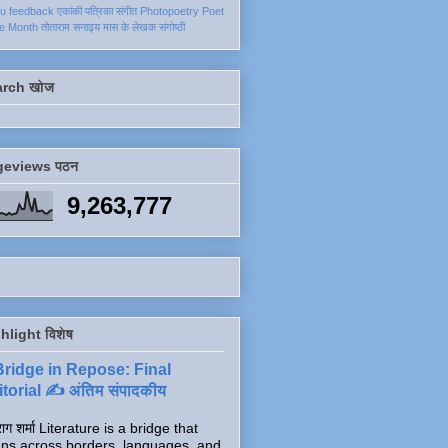
ku
feedback
एकांकी
पत्रिका
संगीत
Photopoetry
Poet
he Month
तोताराम सनाढ्य
मास के लेखक
संगोष्ठी
arch खोज
geviews पठन
9,263,777
hlight विशेष
Bridge in Repose: Final
torial ✍️ अंतिम संपादकीय
ाग शर्मा Literature is a bridge that
ns across borders, languages, and