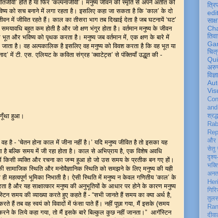
तजीवी’ होते हैं या फिर ‘कल्पनाजीवी’। मनुष्य जीवन की स्मृति से अपने अतीत को
त्रि
िष्य को सच बनाने में लगा रहता है। इसलिए कहा जा सकता है कि ‘काल’ के दो
edi
-जीवन में जीवित रहते हैं। काल का तीसरा भाग तब दिखाई देता है जब घटनायें ‘घट’
साक्ष
Ch
की समयावधि बहुत कम होती है और जो क्षण भंगुर होता है। वर्तमान मनुष्य के जीवन
तिवा
ूत और भविष्य को पृथक करता है। मनुष्य जब वर्तमान में, एक क्षण के बारे में
Ga
 हो जाता है। वह अल्पकालिक है इसलिए वह मनुष्य को विवश करता है कि वह भूत या
चित्
ाद’ में टी. एस. एलियट के कविता संग्रह ‘क्वाटेट्स’ से पंक्तियाँ उद्धृत की -
Qu
अरु
विज्
Aut
Vis
Con
an
गूँथा हुआ।
श्रद्
Rab
Rep
और 
ै वह है - ‘चेतन होना काल में जीना नहीं है।’ यदि मनुष्य जीवित है तो इसका यह
सेतु
ता है बल्कि समय में जी रहा होता है। काल से अभिप्राय है, एक विशेष अवधि
दृश्य
ें किसी व्यक्ति और रचना का जन्म हुआ हो जो उस समय के प्रतीक बन गए हों।
भक्
की सामाजिक स्थिति और मनोवैज्ञानिक स्थिति को समझने के लिए मनुष्य की यही
अन
ी महत्वपूर्ण भूमिका निभाती है। ऐसी स्थिति में मनुष्य न केवल गणितीय ‘काल’ के
Her
रता है और यह साक्षात्कार मनुष्य की अनुभूतियों के आधार पर होने के कारण मनुष्य
गिरि
िन समय की व्याख्या करते हुए कहते हैं - “सभी जानते हैं समय का क्या अर्थ है,
तुल
 हैं तब वह स्वयं को विवादों में फंसा पाते हैं। नहीं पूछा गया, मैं इसके (समय
Ran
ट करने के लिये कहा गया, तो मैं इसके बारे बिल्कुल कुछ नहीं जानता।” आगॅस्टिन
दीवा