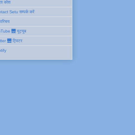
ता कोश
act Setu सम्पर्क करें
 परिचय
Tube 🌉 यूट्यूब
tter 🌉 ट्विटर
tify