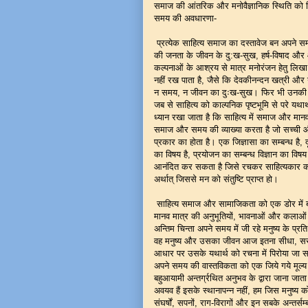
समाज की आंतरिक और मनोवैज्ञानिक स्थिति को व
समय की अवधारणा-
प्रत्येक साहित्य समाज का दस्तावेज बन अपने 
की जनता के जीवन के दु:ख-सुख, हर्ष-विषाद और आकर
कल्पनाओं के आश्रय से मात्र मनोरंजन हेतु लि
नहीं रख पाता है, जैसे कि देवकीनन्दन खत्री और 
न समय, न जीवन का दुःख-सुख। फिर भी उनकी रचन
जब से साहित्य को काल्पनिक पृष्टभूमि से परे यथ
ध्यान रखा जाता है कि साहित्य में समाज और मान
समाज और समय की व्याख्या करता है जो सच्ची और स
प्रकार का होता है। एक जिज्ञासा का सम्बन्ध है,
का विषय है, प्रयोजन का सम्बन्ध विज्ञान का वि
आनंदित कर सकता है जिसे रचकर साहित्यकार क
अर्थात् जिससे मन को संतुष्टि प्राप्त हो।
साहित्य समाज और सामाजिकता को एक डोर में बा
मानव मात्र की अनुभूतियों, भावनाओं और कलाओं 
अन्तिम चिन्ता अपने समय में जी रहे मनुष्य के प्र
वह मनुष्य और उसका जीवन आज इतना सीधा, सरल 
आधार पर उसके यथार्थ को रचना में पिरोया जा 
अपने समय की वास्तविकता को एक जिये गये मूल्य
बहुआयामी अन्तर्ग्रथित अनुभव के द्वारा जाना जा
अवयव हैं इसके स्थानापन्न नहीं, हम जिस मनुष्य
संघर्षों, सपनों, राग-विरागों और इन सबके अन्तर्सम