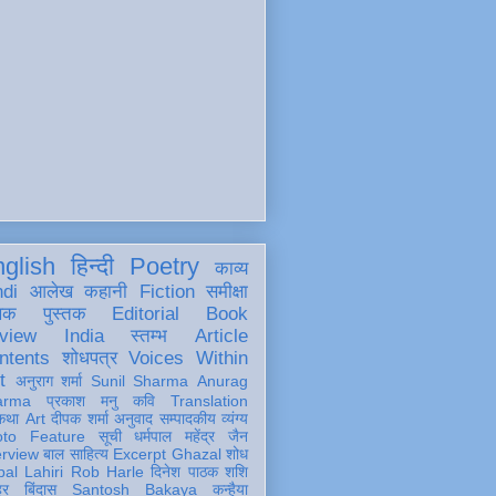
glish
हिन्दी
Poetry
काव्य
ndi
आलेख
कहानी
Fiction
समीक्षा
खक
पुस्तक
Editorial
Book
view
India
स्तम्भ
Article
ntents
शोधपत्र
Voices Within
t
अनुराग शर्मा
Sunil Sharma
Anurag
arma
प्रकाश मनु
कवि
Translation
कथा
Art
दीपक शर्मा
अनुवाद
सम्पादकीय
व्यंग्य
oto Feature
सूची
धर्मपाल महेंद्र जैन
erview
बाल साहित्य
Excerpt
Ghazal
शोध
al Lahiri
Rob Harle
दिनेश पाठक शशि
हर
बिंदास
Santosh Bakaya
कन्हैया