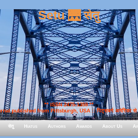
Setu 🌉 सेतु
** ISSN 2475-1359 **
nal published from Pittsburgh, USA :: पिट्सबर्ग अमेरिका से प
सेतु
Hiatus
Authors
Awards
About Us
Ar