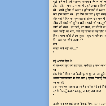
मुझे जाने क्यों उसे देखकर महाप्राण निराला की
और...और...मन ऊपर हवा में उड़ने लगता। किसी 
थी। सारी दुनिया से अलग। दुनियादारी से अलग। द
चार होना पड़ता था। हर दिन एक जंग। एक संघ
और ऐसे में दिन की शुरुआत से लेकर रात तक मैं ख
सीख ली थोड़ी सी दुनियादारी। थोड़ी सी चापलूस
लोगों की तरह। हर गली, हर रास्ते, हर चौराहे पर 
आना चाहिए न! भैया, क्यों नहीं सीख ली यह छोटी सी
दिन। गरम साँसें छोड़ता हुआ। खुद भी परेशान, और
में। कब तक रहेंगे सलामत?...
बता।
बताता क्यों नहीं अब...?
*
बड़े अजीब दिन थे।
मैं बार-बार खुद को लताड़ता, उधेड़ता। कभी-कभी
था।
और ऐसे में मिल गया किसी पुराण युग का वह दुर
अजीब चक्करदानी में फँस गया। इससे निकलूँ कैस
जा रहा है?
एक मरणांतक यातना सामने है। बल्कि मेरे इर्द-गिर
इससे निकलूँ कैसे? बताइए, बताइए जरा आप!
*
उसके बाद वह कई जगह दिखाई दिया, अलग-अलग र