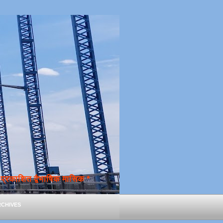
्रकाशित द्वैभाषिक मासिक *
chives