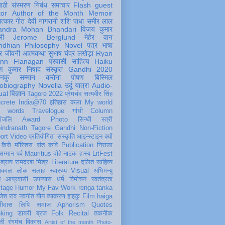
पाठी
संस्मरण
निबंध
समाचार
Flash
guest
tor
Author of the Month
Memoir
ात्कार
गीत
देवी नागरानी
शशि पाधा
समीर लाल
andra Mohan Bhandari
विजय कुमार
री
Jerome Berglund
मेहेर वान
ndhian Philosophy
Novel
पत्र
भाषा
र
जीवनी
आत्मकथा
सुभाष चंद्र लखेड़ा
Ryan
inn Flanagan
प्रवासी
साहित्य
Haiku
ण कुमार निषाद
संस्कृत
Gandhi 2020
ञानकु
सम्मान
करोना
पोषण
बिस्मिल
obiography
Novella
उर्दू
यात्रा
Audio-
ual
विज्ञान
Tagore 2022
प्रेमचंद
सत्यवीर सिंह
crete
India@70
इतिहास
कला
My world
d words
Travelogue
गांधी
Column
धांजलि
Award
Photo
सिन्धी
स्त्री
indranath Tagore
Gandhi
Non-Fiction
ort
Video
प्रतियोगिता
संस्कृति
आइन्स्टाइन
क्यों
कैसे
मॉरिशस
संत कवि
Publication
निराला
 सम्मान
पर्व
Mauritius
दोहे
नाटक
हास्य
LitFest
-श्रव्य
रामदरश मिश्र
Literature
दलित साहित्य
तिकाल
लोक
सलाह
स्वास्थ्य
Visual
अभिमन्यु
त
आप्रवासी
उपन्यास
धर्म
विमोचन
स्वतंत्रता
itage
Humor
My Fav Work
renga tanka
जेश राव
नवगीत
यौन
व्याकरण
हाइकु
Film
haiga
सीदास
लिपि
समाज
Aphorism
Quotes
king
डायरी
ब्रज
Folk
Recital
तकनीक
ली
रंगमंच
विकास
Artist of the month
Photo-