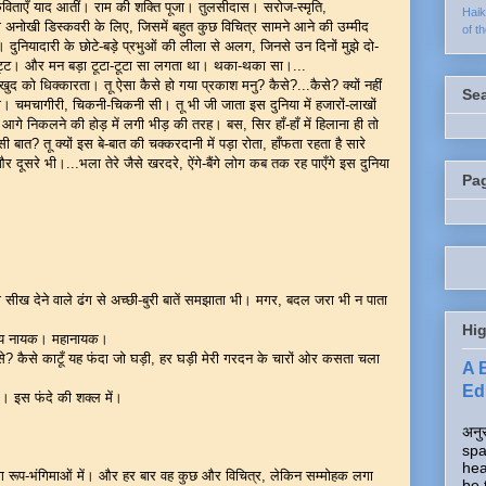
 कविताएँ याद आतीं। राम की शक्ति पूजा। तुलसीदास। सरोज-स्मृति,
Hai
अनोखी डिस्कवरी के लिए, जिसमें बहुत कुछ विचित्र सामने आने की उम्मीद
of t
ुनियादारी के छोटे-बड़े प्रभुओं की लीला से अलग, जिनसे उन दिनों मुझे दो-
ट्ट। और मन बड़ा टूटा-टूटा सा लगता था। थका-थका सा।...
ुद को धिक्कारता। तू ऐसा कैसे हो गया प्रकाश मनु? कैसे?...कैसे? क्यों नहीं
Se
ी। चमचागीरी, चिकनी-चिकनी सी। तू भी जी जाता इस दुनिया में हजारों-लाखों
आगे निकलने की होड़ में लगी भीड़ की तरह। बस, सिर हाँ-हाँ में हिलाना ही तो
 बात? तू क्यों इस बे-बात की चक्करदानी में पड़ा रोता, हाँफता रहता है सारे
 दूसरे भी।...भला तेरे जैसे खरदरे, ऐंगे-बैंगे लोग कब तक रह पाएँगे इस दुनिया
Pa
 सीख देने वाले ढंग से अच्छी-बुरी बातें समझाता भी। मगर, बदल जरा भी न पाता
Hig
्दम्य नायक। महानायक।
े? कैसे काटूँ यह फंदा जो घड़ी, हर घड़ी मेरी गरदन के चारों ओर कसता चला
A 
Edi
्द। इस फंदे की शक्ल में।
अनुर
spa
hea
ूप-भंगिमाओं में। और हर बार वह कुछ और विचित्र, लेकिन सम्मोहक लगा
be 