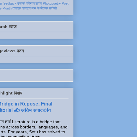
ku
feedback
एकांकी
पत्रिका
संगीत
Photopoetry
Poet
he Month
तोताराम सनाढ्य
मास के लेखक
संगोष्ठी
arch खोज
geviews पठन
hlight विशेष
Bridge in Repose: Final
torial ✍️ अंतिम संपादकीय
ाग शर्मा Literature is a bridge that
ns across borders, languages, and
rts. For years, Setu has strived to
that connection. How...