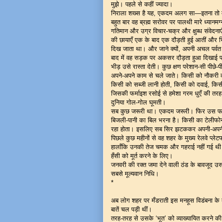
मुझे। पहले से कहीं ज्यादा।
निराला शख्स है यह, एकदम अलग सा—इतना तो मै
बहुत बार वह ब्रह्म सरोवर पर पालथी मारे ध्यानम
गतिमान और उग्र विचार-चक्र और क्षुब्ध संवेदन
की छायाएँ एक के बाद एक दौड़ती हुई आतीं औ
दिख जाता था। और जाने क्यों, अपनी अचल पर्व
बाद में वह सड़क पर अकसर दौड़ता हुआ दिखाई प
भीड़ उसे रास्ता देती। कुछ क्षण परेशान-सी पीछ
अपने-अपने काम से चले जाते। किसी को नौकरी क
किसी को सब्जी लानी होती, किसी को दवाई, किस
जिसकी फर्माइश रसोई से हमेशा गरम धुएँ की त
दुनिया गोल-गोल घूमती।
सब कुछ जरूरी था। एकदम जरूरी। फिर उस फाल
बिजली-पानी का बिल भरना है। किसी का टेलीफोन
रहा होता। इसलिए सब सिर झटककर अपनी-अपनी 
पिछले कुछ महीनों से वह शहर के मुख्य रेलवे प्ल
हालाँकि उनकी तेज चमक और गहराई नहीं गई थी। च
हँसी को मूर्त करने के लिए।
जनवरी की रक्त जमा देने वाली ठंड के बावजूद
सबसे मूल्यवान निधि।
*
अब लोग शहर पर मँडराती इस मनहूस विडंबना के बा
बातें चल पड़ी थीं।
तरह-तरह से उसके ‘भूत’ को व्याख्यायित करने क