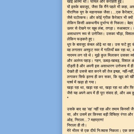
खाई आत्मा थी। घायल और कराहती हुई।
यों इसके बावजूद, जैसा कि मैंने पहले भी कहा, 
पौराणिक युग के महानायक जैसा।...एक कैरेक्टर, 
जैसे घटोत्कच। और कोई ग्रीक कैरेक्टर भी क्यो
लेकिन किसी अकथनीय दुर्भाग्य से निकला। बेहद 
ऊपर से देखने पर खूब लंबा, तगड़ा। रुआबदार। ल
असाधारण रूप से उत्तेजित। उसका चौड़ा, विशाल
लेकिन फड़कते हुए।
धूप के बावजूद कंबल ओढ़े था वह। उस फटे हु
वह लगातार अस्फुट स्वर में गालियाँ बक रहा था, औ
नादमय लग रहे थे। मुझे कुल मिलाकर उसका व्यक्ति
और अलंघ्य पहाड़। गहन, ऊबड़-खाबड़, विशाल और 
दौड़ती है और अपनी इस असाधारण उत्तेजना में ही प
देखते ही उससे बात करने की तेज इच्छा, नहीं-नहीं
लगाकर सिर्फ इतना ही कर सका, कि खुद को खींच
पार्श्व में खड़ा हो गया।
खड़ा रहा था, खड़ा रहा था, खड़ा रहा था और 
जैसे यह अपने आप में ही पूरा संवाद हो, और अब
*
उसके बाद वह ‘वह’ नहीं रहा और तमाम किस्सों ज
सा, और उसमें हर किस्सा बड़ी विचित्र रंगत और 
ओह, निराला...? महाप्राण!
निराला ही तो।
मेरे भीतर से एक दीर्घ निःश्वास निकला। एक क