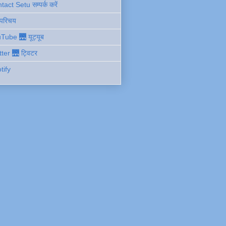
act Setu सम्पर्क करें
 परिचय
Tube 🌉 यूट्यूब
tter 🌉 ट्विटर
tify