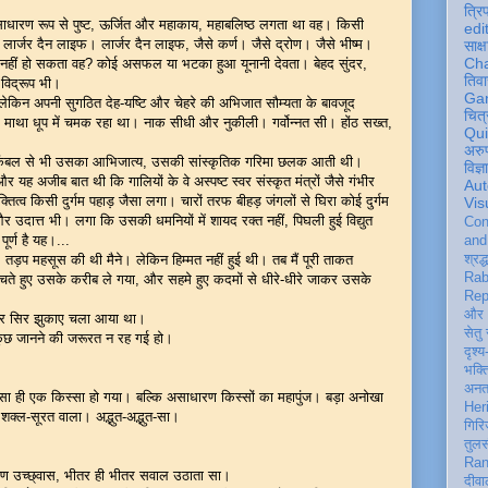
त्रि
असाधारण रूप से पुष्ट, ऊर्जित और महाकाय, महाबलिष्ठ लगता था वह। किसी
edi
लार्जर दैन लाइफ। लार्जर दैन लाइफ, जैसे कर्ण। जैसे द्रोण। जैसे भीष्म।
साक्ष
Ch
ं नहीं हो सकता वह? कोई असफल या भटका हुआ यूनानी देवता। बेहद सुंदर,
तिवा
विद्रूप भी।
Ga
ेकिन अपनी सुगठित देह-यष्टि और चेहरे की अभिजात सौम्यता के बावजूद
चित्
 माथा धूप में चमक रहा था। नाक सीधी और नुकीली। गर्वोन्नत सी। होंठ सख्त,
Qu
अरु
ए कंबल से भी उसका आभिजात्य, उसकी सांस्कृतिक गरिमा छलक आती थी।
विज्
र यह अजीब बात थी कि गालियों के वे अस्पष्ट स्वर संस्कृत मंत्रों जैसे गंभीर
Aut
त्व किसी दुर्गम पहाड़ जैसा लगा। चारों तरफ बीहड़ जंगलों से घिरा कोई दुर्गम
Vis
उदात्त भी। लगा कि उसकी धमनियों में शायद रक्त नहीं, पिघली हुई विद्युत
Con
ूर्ण है यह।...
an
, तड़प महसूस की थी मैने। लेकिन हिम्मत नहीं हुई थी। तब मैं पूरी ताकत
श्रद्
Rab
ते हुए उसके करीब ले गया, और सहमे हुए कदमों से धीरे-धीरे जाकर उसके
Rep
और 
फिर सिर झुकाए चला आया था।
सेतु
 कुछ जानने की जरूरत न रह गई हो।
दृश्य
भक्
अन
ैसा ही एक किस्सा हो गया। बल्कि असाधारण किस्सों का महापुंज। बड़ा अनोखा
Her
शक्ल-सूरत वाला। अद्भुत-अद्भुत-सा।
गिरि
तुल
Ran
रुण उच्छ्वास, भीतर ही भीतर सवाल उठाता सा।
दीवा