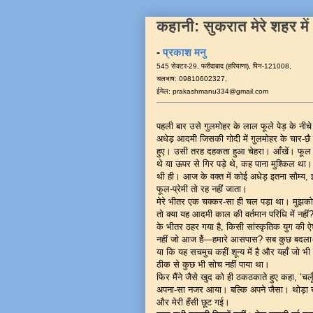
कहानी: सुकरात मेरे शहर में
-
प्रकाश मनु
545 सेक्टर-29, फरीदाबाद (हरियाणा), पिन-121008,
चलभाष: 09810602327,
ईमेल: prakashmanu334@gmail.com
पहली बार उसे गुलमोहर के लाल फूले पेड़ के नीचे
अधेड़ आदमी जिसकी गोदी में गुलमोहर के चार-छ
हुए। उसी तरह दहकता हुआ चेहरा। आँखें। फूल
थे या ऊपर से गिर पड़े थे, कह पाना मुश्किल था।
थी ही। आज के वक्त में कोई अधेड़ इतना सौम्य
फूल-प्रेमी तो रह नहीं जाता।
मेरे भीतर एक चक्कर-सा ही चल पड़ा था। मुझ
तो क्या यह आदमी काल की वर्तमान परिधि में नहीं
के भीतर ठहर गया है, किसी सांस्कृतिक युग की ऐश्
नहीं जो आज हैं—हमारे आसपास? सब कुछ बदला-ब
या कि यह सचमुच कहीं शून्य में है और यहाँ जो
ठीक से कुछ भी सोच नहीं पाया था।
फिर मैंने जैसे खुद को ही ठकठकाते हुए कहा, ‘चलू
अपना-सा नजर आया। बल्कि अपने जैसा। थोड़ा खुद 
और मेरी हँसी छूट गई।