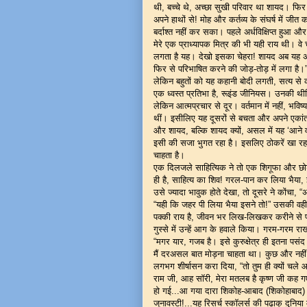
थी, बच्चे थे, अच्छा सुखी परिवार था शायद। फिर
अपने हाथों से! मोह और कर्तव्य के संघर्ष में जी
बर्दाश्त नहीं कर सका। पहले अर्धविक्षिप्त हुआ 
मेरे एक प्राध्यापक मित्र की भी यही राय थी। वे
लगता है यह। देखो इसका चेहरा! शायद अब यह अपने
फिर से परिभाषित करने की जोड़-तोड़ में लगा है।
लेकिन बहुतों को यह कहानी बोदी लगती, सत्य से क
एक ध्वस्त प्रतिभा है, रूइंड जीनियस। उनकी 
लेकिन आत्मप्रचार से दूर। वर्तमान में नहीं, भवि
थीं। इसीलिए यह दूसरों से बचता और अपने एक
और शायद, बल्कि शायद क्यों, असल में यह ‘आने व
इसी की सजा भुगत रहा है। इसलिए ठोकरें खा रहा ह
चाहता है।
एक दिलजले साहित्यिक ने तो एक शिगूफा और छोड़ा
ही है, साहित्य का शिव! गरल-पान कर लिया भैया,
उसे ज्यादा भावुक होते देखा, तो दूसरे ने कोंच
“यही कि जहर पी लिया भैया इसने तो!” उसकी वह
पक्की राय है, जीवन भर लिख-लिखकर करीने से पा
गुस्से में उन्हें आग के हवाले किया। गरम-गरम 
“मगर यार, गजब है। इसे कुरुक्षेत्र ही इतना पसं
मैं दरअसल बात मोड़ना चाहता था। कुछ और नहीं 
लगभग शीर्षासन करा दिया, “तो तुम ही क्यों चले आए
राम जी, आह सॉरी, मेरा मतलब है कृष्ण जी कह गए
हो गई...आ गया दारा शिकोह-आबाद (शिकोहाबाद)
जूनावस्टी!...यह रिसर्च स्कॉलर्स की पढ़ाकू दुनिया म