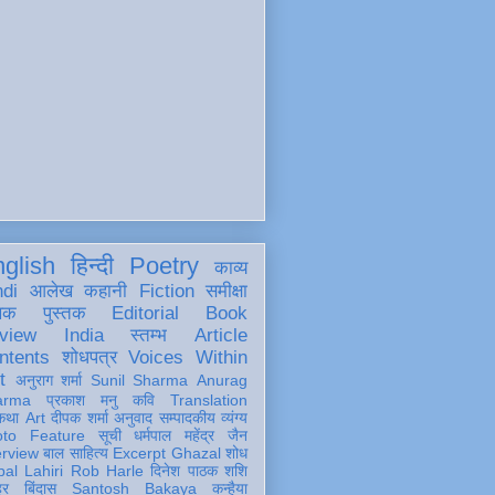
glish
हिन्दी
Poetry
काव्य
ndi
आलेख
कहानी
Fiction
समीक्षा
खक
पुस्तक
Editorial
Book
view
India
स्तम्भ
Article
ntents
शोधपत्र
Voices Within
t
अनुराग शर्मा
Sunil Sharma
Anurag
arma
प्रकाश मनु
कवि
Translation
कथा
Art
दीपक शर्मा
अनुवाद
सम्पादकीय
व्यंग्य
oto Feature
सूची
धर्मपाल महेंद्र जैन
erview
बाल साहित्य
Excerpt
Ghazal
शोध
al Lahiri
Rob Harle
दिनेश पाठक शशि
हर
बिंदास
Santosh Bakaya
कन्हैया