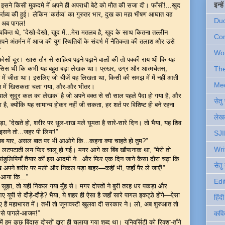
इन्ह
 इसने किसी मुकदमे में अपने ही अपराधी बेटे को मौत की सजा दी। फाँसी!...खुद
त कर्तव्य की हुई। लेकिन ‘कर्तव्य’ का गुरुतर भार, दुख का महा भीषण आघात यह
Du
और अब पागल!
 चकित थे, “देखो-देखो, खुद में...मेरा मतलब है, खुद के साथ कितना तल्लीन
Com
 अंतर्मन में आज की युग स्थितियों के संदर्भ में नैतिकता की तलाश और उसे
”
Wo
ोसों दूर। खास तौर से साहित्य पढ़ने-पढ़ाने वालों की तो पक्की राय थी कि यह
थीसिस थी कि कभी यह बहुत बड़ा लेखक था। प्रखर, उग्र और आत्मचेतस्,
Th
ष्य में जीता था। इसलिए जो चीजें यह लिखता था, किसी की समझ में में नहीं आती
Me
ांत में खिसकता चला गया, और-और भीतर।
ाले सुदूर कल का लेखक’ है जो अपने वक्त से सौ साल पहले पैदा हो गया है, और
सेत
ै, क्योंकि यह सामान्य होकर नहीं जी सकता, हर शर्त पर विशिष्ट ही बने रहना
लेखक
, “देखते हो, शरीर पर धूल-राख मले घूमता है सारे-सारे दिन। तो भैया, यह शिव
 इसने तो...जहर पी लिया!”
SJI
ा, “अब यार, असल बात पर भी आओगे कि...कहना क्या चाहते हो तुम?”
Wri
ी लटपटाती लय फिर चालू हो गई। मगर आगे का बिंब खौफनाक था, “मेरी तो
ंडुलिपियाँ तैयार कीं इस आदमी ने...और फिर एक दिन जाने कैसा दौरा चढ़ा कि
सेतु
राख अपने शरीर पर मली और निकल पड़ा बाहर—कहीं भी, जहाँ पैर ले जाएँ!”
द आया कि...”
Edi
सूझा, तो यही निकल गया मुँह से। मगर दोस्तों ने बुरी तरह धर पकड़ा और
 यूपी से दौड़े-दौड़े? भैया, ये शहर ही ऐसा है जहाँ सारे पागल इकट्ठे होंगे—ऐसा
हिंद
 हैं महाभारत में। तभी तो जूनावस्टी खुलवा दी सरकार ने। लो, अब शुरुआत तो
 से पागले-आजम!”
कवि
ें हम कुछ बिंदास दोस्तों द्वारा ही चलाया गया शब्द था। यूनिवर्सिटी को रिक्शा-ताँगे