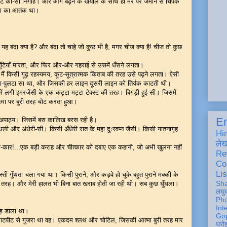
 की-सी निगाहें। और आगे बढ़ने के खयाल के साथ ही मेरे पैर जमीन से चिपके
ता का आतंक था।
यह बंदा क्या है? और बंदा तो चाहे जो कुछ भी है, मगर चीज क्या है! चीज तो कुछ
यूँटियाँ मारता, और फिर और-और गहराई से उसमें धँसने लगता।
मैं किसी गूढ़ रहस्यमय, कूट-सूत्रात्मक किताब की तरह उसे पढ़ने लगता। ऐसी
ा-पुलटा सा था, और जिसकी हर लाइन दूसरी लाइन को तिर्यक काटती थी।
ेश में लगी इमरजेंसी के एक कट्टा-मट्टा टेक्स्ट की तरह। बिगड़ी हुई सी। जिसमें
मा पर बुरी तरह चोट करता हुआ।
En
पाठ्य। जिसमें बस कालिख बरस रही है।
धुँधली और अंधेरी-सी। किसी अँधेरी रात के महा दुःस्वप्न जैसी। किसी यातनागृह
Hi
ले
ा-कार!...एक बड़ी कराह और चीत्कार को दबाए एक कहानी, जो अभी खुलना नहीं
Re
Co
Lis
ी गुँथता चला गया था। किसी पुराने, और कड़वे हो चुके बहुत पुराने मक्की के
Sh
े की तरह। और मेरी हालत भी बिना बात खराब होती जा रही थी। सब कुछ धुँधला।
लघु
Ph
Int
ोड़ डाला था।
Gop
टपीट से गुजरा था वह। एकदम श्लथ और चोटिल, जिसकी आत्मा बुरी तरह मार
धरो