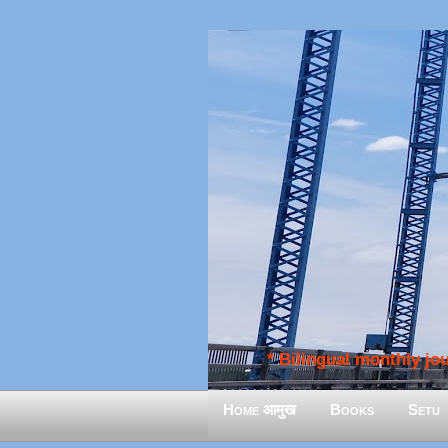
* Bilingual monthly jour
Home आमुख
Books
Setu