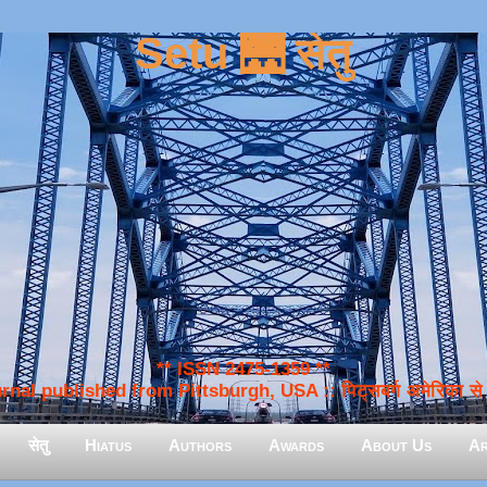
Setu 🌉 सेतु
** ISSN 2475-1359 **
nal published from Pittsburgh, USA :: पिट्सबर्ग अमेरिका से प
सेतु
Hiatus
Authors
Awards
About Us
Ar