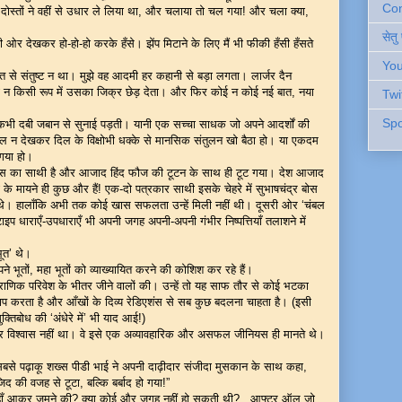
Cont
दी दोस्तों ने वहीं से उधार ले लिया था, और चलाया तो चल गया! और चला क्या,
सेतु
ेरी ओर देखकर हो-हो-हो करके हँसे। झेंप मिटाने के लिए मैं भी फीकी हँसी हँसते
You
त से संतुष्ट न था। मुझे वह आदमी हर कहानी से बड़ा लगता। लार्जर दैन
न किसी रूप में उसका जिक्र छेड़ देता। और फिर कोई न कोई नई बात, नया
Twi
Spo
भी-कभी दबी जबान से सुनाई पड़ती। यानी एक सच्चा साधक जो अपने आदर्शों की
मेल न देखकर दिल के विक्षोभी धक्के से मानसिक संतुलन खो बैठा हो। या एकदम
 गया हो।
 बोस का साथी है और आजाद हिंद फौज की टूटन के साथ ही टूट गया। देश आजाद
 मायने ही कुछ और हैं! एक-दो पत्रकार साथी इसके चेहरे में सुभाषचंद्र बोस
रहे थे। हालाँकि अभी तक कोई खास सफलता उन्हें मिली नहीं थी। दूसरी ओर ‘चंबल
ाइप धाराएँ-उपधाराएँ भी अपनी जगह अपनी-अपनी गंभीर निष्पत्तियाँ तलाशने में
ूत’ थे।
 भूतों, महा भूतों को व्याख्यायित करने की कोशिश कर रहे हैं।
राणिक परिवेश के भीतर जीने वालों की। उन्हें तो यह साफ तौर से कोई भटका
ालाप करता है और आँखों के दिव्य रेडिएशंस से सब कुछ बदलना चाहता है। (इसी
ुक्तिबोध की ‘अंधेरे में’ भी याद आई!)
 पर विश्वास नहीं था। वे इसे एक अव्यावहारिक और असफल जीनियस ही मानते थे।
बसे पढ़ाकू शख्स पीडी भाई ने अपनी दाढ़ीदार संजीदा मुसकान के साथ कहा,
 की वजह से टूटा, बल्कि बर्बाद हो गया!”
हाँ आकर जमने की? क्या कोई और जगह नहीं हो सकती थी?...आफ्टर ऑल जो