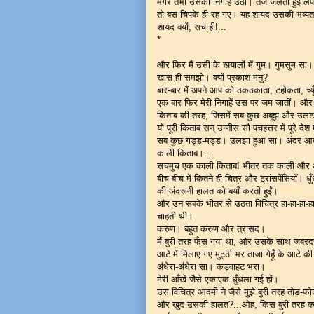
मगर तभी उसकी निगाहें उठीं। तेज जलती हुई लपट
तो बस चिपके ही रह गए। यह शायद उसकी भव्य
शायद क्यों, सच ही!...
*
और फिर मैं उसी के खयालों में गुम। गुमसुम सा। 
खास ही समझो। क्यों प्रकाश मनु?
बार-बार मैं अपने आप को ठकठकाता, टहोकता, च्
एक बार फिर मेरी निगाहें उस पर जम जातीं। और 
किताब की तरह, जिसमें सब कुछ अबूझ और उलट
यों पूरी किताब सन् उन्नीस सौ पचहत्तर में पूरे द
सब कुछ गड्ड-मड्ड। उलझा हुआ सा। अंदर आत्
काली किताब।...
सचमुच एक काली किताब! भीतर तक काली और अ
बीच-बीच में कितने ही चित्र और ट्रांसपेंसियाँ। 
की अंदरूनी हालत को बयाँ करती हुईं।
और उन सबके भीतर से उठता विचित्र हा-हा-हा-ह
चाहती थी।
करुण। बहुत करुण और त्रासद।
मैं बुरी तरह फँस गया था, और उसके साथ जबरदस्त
आटे में मिलाए गए मुट्ठी भर ताजा गेहूँ के आट
अंधेरा-अंधेरा सा। कड़वाहट भरा।
मेरी आँखें जैसे एकाएक धुँधला गई हों।
उस विचित्र आदमी ने जैसे मुझे बुरी तरह तोड़-फ
और खुद उसकी हालत?...ओह, किस बुरी तरह का