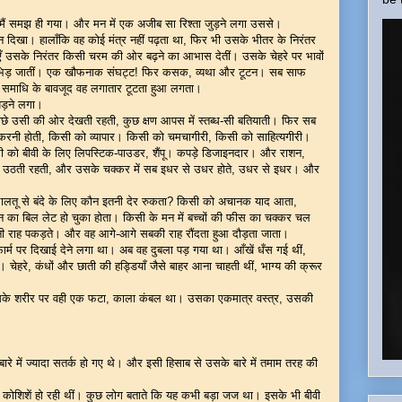
ं समझ ही गया। और मन में एक अजीब सा रिश्ता जुड़ने लगा उससे।
ग्न दिखा। हालाँकि वह कोई मंत्र नहीं पढ़ता था, फिर भी उसके भीतर के निरंतर
ाएँ उसके निरंतर किसी चरम की ओर बढ़ने का आभास देतीं। उसके चेहरे पर भावों
र भिड़ जातीं। एक खौफनाक संघट्ट! फिर कसक, व्यथा और टूटन। सब साफ
त समाधि के बावजूद वह लगातार टूटता हुआ लगता।
ड़ने लगा।
े-पीछे उसी की ओर देखती रहती, कुछ क्षण आपस में स्तब्ध-सी बतियाती। फिर सब
रनी होती, किसी को व्यापार। किसी को चमचागीरी, किसी को साहित्यगीरी।
ी को बीवी के लिए लिपस्टिक-पाउडर, शैंपू। कपड़े डिजाइनदार। और राशन,
रह उठती रहती, और उसके चक्कर में सब इधर से उधर होते, उधर से इधर। और
तू से बंदे के लिए कौन इतनी देर रुकता? किसी को अचानक याद आता,
 का बिल लेट हो चुका होता। किसी के मन में बच्चों की फीस का चक्कर चल
राह पकड़ते। और वह आगे-आगे सबकी राह रौंदता हुआ दौड़ता जाता।
ेटफार्म पर दिखाई देने लगा था। अब वह दुबला पड़ गया था। आँखें धँस गई थीं,
ेहरे, कंधों और छाती की हड्डियाँ जैसे बाहर आना चाहती थीं, भाग्य की क्रूर
 उसके शरीर पर वही एक फटा, काला कंबल था। उसका एकमात्र वस्त्र, उसकी
रे में ज्यादा सतर्क हो गए थे। और इसी हिसाब से उसके बारे में तमाम तरह की
ी कोशिशें हो रही थीं। कुछ लोग बताते कि यह कभी बड़ा जज था। इसके भी बीवी