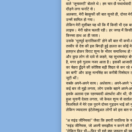
वाले ‘जूनावस्टी’ बोलते थे। हम चार-छै यथार्थवा
दौड़ने लगा फर्राटे से।
अलबत्ता, मेरी बेवकूफी की बात सुनते ही, दोस्त म
उनमें शामिल हो गया।
लेकिन मेरी मुसीबत यह थी कि मैं किसी भी एक बा
लाइफ। मेरी खोज चलती रही। हर जगह मैं किसी 
किस्सा हाथ आ ही जाता।
उसके ‘भूतपूर्व क्रांतिकारी’ होने की बात भी क
तस्वीर से देश की इस बिगड़ी हुई हालत का कोई 
हतप्रभ होकर विराट शून्य के भीतर समाधिस्थ हो
और कुछ लोग तो दावे से कहते, यह सुभाषचंद्र
है, मगर इसे गुलाम नजर आता है। इसकी आजादी के
का चेहरा ढूँढ़ने की कोशिश बड़ी शिद्दत से कर 
का बागी’ और डाकू मानसिंह का करीबी रिश्तेदार ट
जुटी थीं।
सबके अपने-अपने सत्य। अर्धसत्य। अपने-अपने ‘भ
कई बार तो मुझे लगता, लोग उसके बहाने अपने-अपने
इसके अलावा एक रहस्यवादी अंतर्धारा और थी, पौ
हुआ यूनानी देवता लगता, जो केवल शून्य से वार्त
सिलसिले में मेरे एक पुराने दोस्त गुड्डन भाई को म
लेकिन ज्यादातर इंटेलेक्चुअल लोगों को इस बात
“अ रुइंड जीनियस!” जैसा कि हमारी घपलिया के स
“रुइंड जीनियस, जो अपनी समझौता न करने की जिद
“लेकिन फिर भी—फिर भी इसे क्या जरूरत थी य