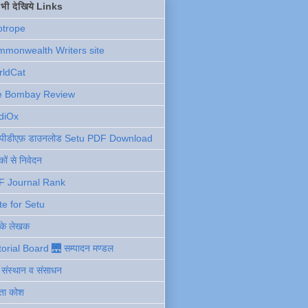
ें भी देखिये Links
otrope
monwealth Writers site
rldCat
e Bombay Review
diOx
ु पीडीएफ़ डाउनलोड Setu PDF Download
ों से निवेदन
F Journal Rank
te for Setu
 के लेखक
torial Board 🌉 सम्पादन मण्डल
ी संस्थान व संसाधन
ता कोश