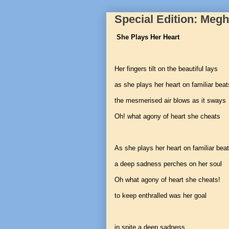
Special Edition: Meg
She
Plays
Her
Heart
Her fingers tilt on the beautiful lays
as she plays her heart on familiar beat
the mesmerised air blows as it sways
Oh! what agony of heart she cheats
As she plays her heart on familiar bea
a deep sadness perches on her soul
Oh what agony of heart she cheats!
to keep enthralled was her goal
in spite a deep sadness