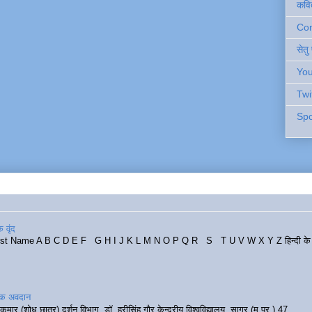
कवि
Cont
सेतु
You
Twi
Spo
 वृंद
rst Name A B C D E F G H I J K L M N O P Q R S T U V W X Y Z हिन्दी के र
रिक अवदान
कुमार (शोध छात्र) दर्शन विभाग, डॉ. हरीसिंह गौर केन्द्रीय विश्वविद्यालय, सागर (म.प्र.) 47...