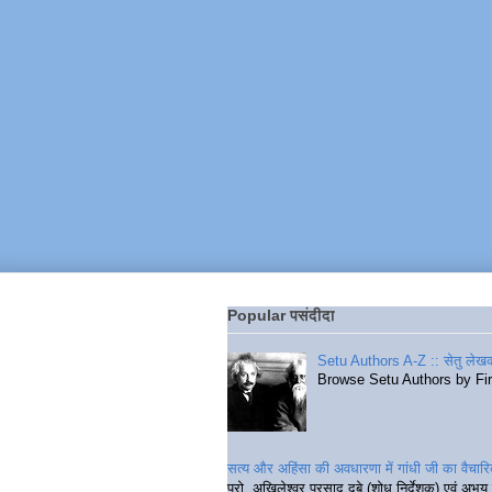
Popular पसंदीदा
Setu Authors A-Z :: सेतु लेखक
Browse Setu Authors by Fi
सत्य और अहिंसा की अवधारणा में गांधी जी का वैचा
प्रो. अखिलेश्वर प्रसाद दुबे (शोध निर्देशक) एवं अभय 