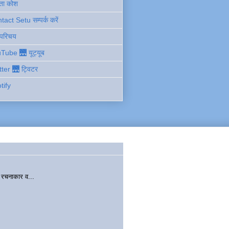
ता कोश
act Setu सम्पर्क करें
 परिचय
Tube 🌉 यूट्यूब
tter 🌉 ट्विटर
tify
चनाकार व...