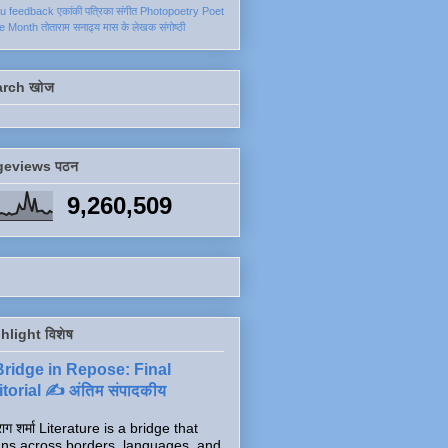
ku
feedback
एकांकी
पत्रिका
संगीत
Photopoetry
Poet
he Month
तोताराम सनाढ्य
मास के लेखक
संगोष्ठी
arch खोज
geviews पठन
9,260,509
hlight विशेष
Bridge in Repose: Final
torial ✍️ अंतिम संपादकीय
ाग शर्मा Literature is a bridge that
ns across borders, languages, and