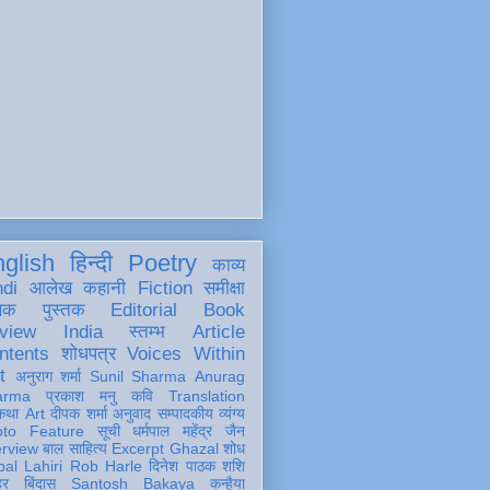
glish
हिन्दी
Poetry
काव्य
ndi
आलेख
कहानी
Fiction
समीक्षा
खक
पुस्तक
Editorial
Book
view
India
स्तम्भ
Article
ntents
शोधपत्र
Voices Within
t
अनुराग शर्मा
Sunil Sharma
Anurag
arma
प्रकाश मनु
कवि
Translation
कथा
Art
दीपक शर्मा
अनुवाद
सम्पादकीय
व्यंग्य
oto Feature
सूची
धर्मपाल महेंद्र जैन
erview
बाल साहित्य
Excerpt
Ghazal
शोध
al Lahiri
Rob Harle
दिनेश पाठक शशि
हर
बिंदास
Santosh Bakaya
कन्हैया