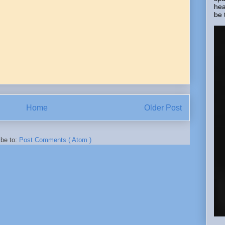
hea
be 
Home
Older Post
ibe to:
Post Comments ( Atom )