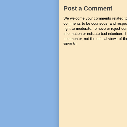
Post a Comment
We welcome your comments related to t
comments to be courteous, and respect
right to moderate, remove or reject co
information or indicate bad intention.
commenter, not the official views of the 
स्वागत है।