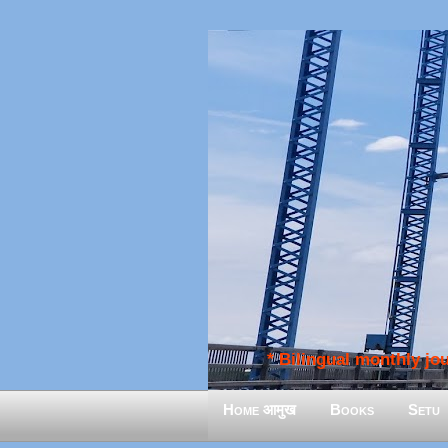
* Bilingual monthly jour
Home आमुख
Books
Setu