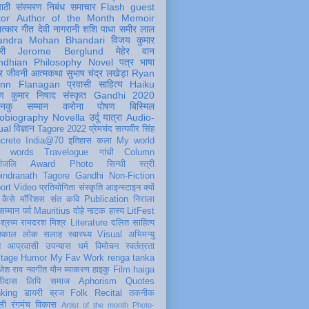
पाठी
संस्मरण
निबंध
समाचार
Flash
guest
tor
Author of the Month
Memoir
ात्कार
गीत
देवी नागरानी
शशि पाधा
समीर लाल
andra Mohan Bhandari
विजय कुमार
री
Jerome Berglund
मेहेर वान
ndhian Philosophy
Novel
पत्र
भाषा
र
जीवनी
आत्मकथा
सुभाष चंद्र लखेड़ा
Ryan
inn Flanagan
प्रवासी
साहित्य
Haiku
ण कुमार निषाद
संस्कृत
Gandhi 2020
ञानकु
सम्मान
करोना
पोषण
बिस्मिल
obiography
Novella
उर्दू
यात्रा
Audio-
ual
विज्ञान
Tagore 2022
प्रेमचंद
सत्यवीर सिंह
crete
India@70
इतिहास
कला
My world
d words
Travelogue
गांधी
Column
धांजलि
Award
Photo
सिन्धी
स्त्री
indranath Tagore
Gandhi
Non-Fiction
ort
Video
प्रतियोगिता
संस्कृति
आइन्स्टाइन
क्यों
कैसे
मॉरिशस
संत कवि
Publication
निराला
 सम्मान
पर्व
Mauritius
दोहे
नाटक
हास्य
LitFest
-श्रव्य
रामदरश मिश्र
Literature
दलित साहित्य
तिकाल
लोक
सलाह
स्वास्थ्य
Visual
अभिमन्यु
त
आप्रवासी
उपन्यास
धर्म
विमोचन
स्वतंत्रता
itage
Humor
My Fav Work
renga tanka
जेश राव
नवगीत
यौन
व्याकरण
हाइकु
Film
haiga
सीदास
लिपि
समाज
Aphorism
Quotes
king
डायरी
ब्रज
Folk
Recital
तकनीक
ली
रंगमंच
विकास
Artist of the month
Photo-