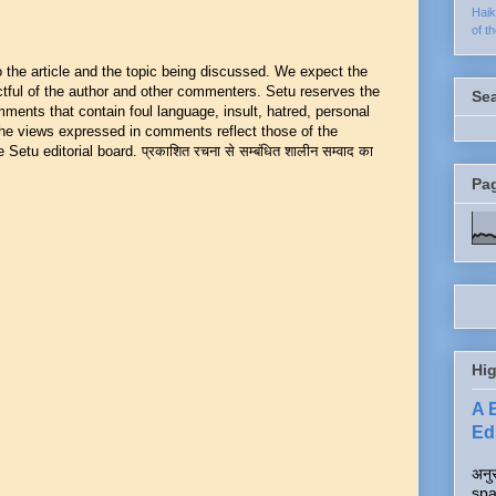
Hai
of t
he article and the topic being discussed. We expect the
ful of the author and other commenters. Setu reserves the
Se
mments that contain foul language, insult, hatred, personal
 The views expressed in comments reflect those of the
Setu editorial board. प्रकाशित रचना से सम्बंधित शालीन सम्वाद का
Pa
Hig
A 
Edi
अनुर
spa