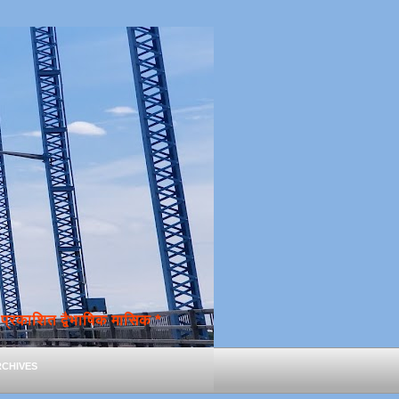
्रकाशित द्वैभाषिक मासिक *
chives