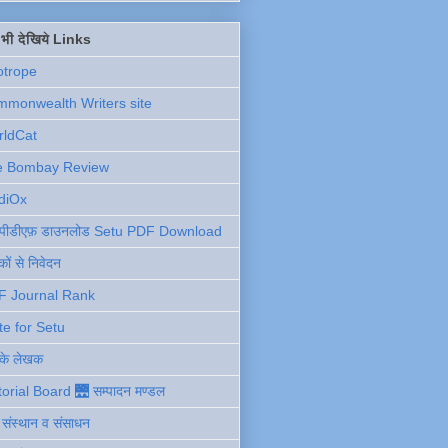
ें भी देखिये Links
otrope
monwealth Writers site
rldCat
e Bombay Review
diOx
ु पीडीएफ़ डाउनलोड Setu PDF Download
ों से निवेदन
F Journal Rank
te for Setu
 के लेखक
torial Board 🌉 सम्पादन मण्डल
ी संस्थान व संसाधन