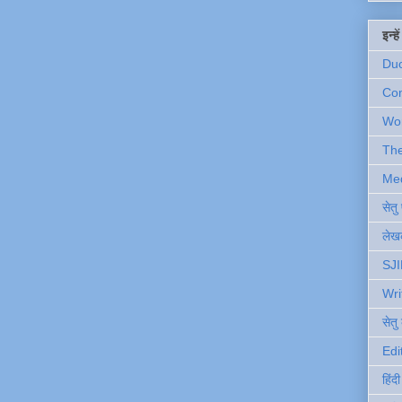
इन्ह
Du
Com
Wo
Th
Me
सेत
लेखक
SJI
Wri
सेतु
Edi
हिंद