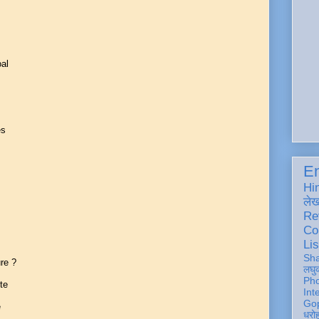
oal
es
En
Hi
ले
Re
Co
Lis
Sh
re ?
लघु
Ph
te
Int
Gop
e
धरो