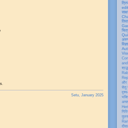
त्रि
edi
साक्ष
Ch
तिवा
Ga
चित्
e
Qu
अरु
विज्
Aut
Vis
Con
an
श्रद्
Rab
Rep
और 
s.
सेतु
दृश्य
Setu, January 2025
भक्
अन
Her
गिरि
तुल
Ran
दीवा