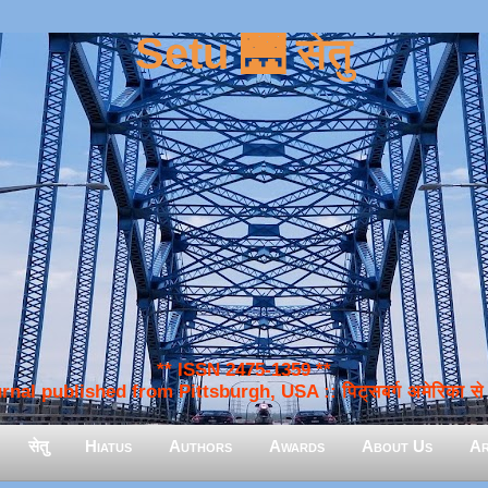
Setu 🌉 सेतु
** ISSN 2475-1359 **
nal published from Pittsburgh, USA :: पिट्सबर्ग अमेरिका से प
सेतु
Hiatus
Authors
Awards
About Us
Ar