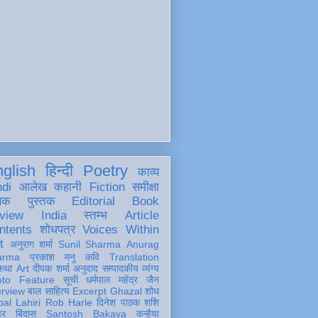
glish
हिन्दी
Poetry
काव्य
ndi
आलेख
कहानी
Fiction
समीक्षा
खक
पुस्तक
Editorial
Book
view
India
स्तम्भ
Article
ntents
शोधपत्र
Voices Within
t
अनुराग शर्मा
Sunil Sharma
Anurag
arma
प्रकाश मनु
कवि
Translation
कथा
Art
दीपक शर्मा
अनुवाद
सम्पादकीय
व्यंग्य
oto Feature
सूची
धर्मपाल महेंद्र जैन
erview
बाल साहित्य
Excerpt
Ghazal
शोध
al Lahiri
Rob Harle
दिनेश पाठक शशि
हर
बिंदास
Santosh Bakaya
कन्हैया