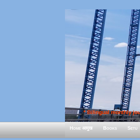
* Bilingual monthly jour
Home आमुख
Books
Setu