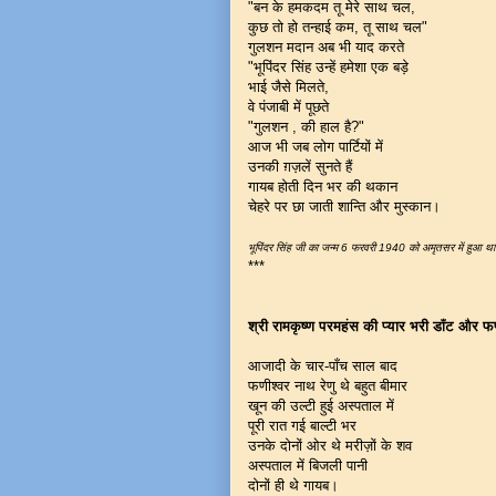
"बन के हमकदम तू मेरे साथ चल,
कुछ तो हो तन्हाई कम, तू साथ चल"
गुलशन मदान अब भी याद करते
"भूपिंदर सिंह उन्हें हमेशा एक बड़े
भाई जैसे मिलते,
वे पंजाबी में पूछते
"गुलशन , की हाल है?"
आज भी जब लोग पार्टियों में
उनकी ग़ज़लें सुनते हैं
गायब होती दिन भर की थकान
चेहरे पर छा जाती शान्ति और मुस्कान।
भूपिंदर सिंह जी का जन्म 6 फरवरी 1940 को अमृतसर में हुआ थ
***
श्री रामकृष्ण परमहंस की प्यार भरी डाँट और फण
आजादी के चार-पाँच साल बाद
फणीश्वर नाथ रेणु थे बहुत बीमार
खून की उल्टी हुई अस्पताल में
पूरी रात गई बाल्टी भर
उनके दोनों ओर थे मरीज़ों के शव
अस्पताल में बिजली पानी
दोनों ही थे गायब।