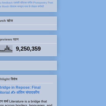
ku
feedback
एकांकी
पत्रिका
संगीत
Photopoetry
Poet
he Month
तोताराम सनाढ्य
मास के लेखक
संगोष्ठी
arch खोज
geviews पठन
9,250,359
hlight विशेष
Bridge in Repose: Final
torial ✍️ अंतिम संपादकीय
ाग शर्मा Literature is a bridge that
ns across borders, languages, and