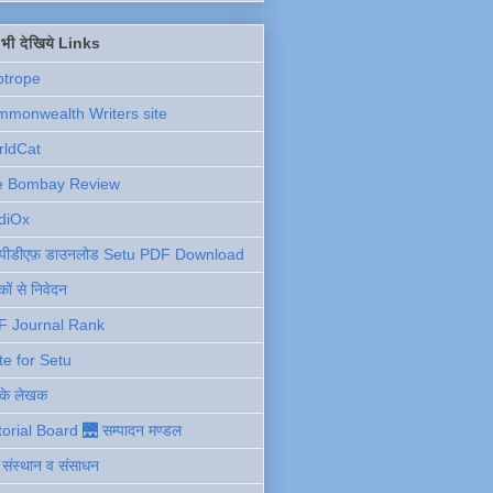
ें भी देखिये Links
otrope
monwealth Writers site
rldCat
e Bombay Review
diOx
ु पीडीएफ़ डाउनलोड Setu PDF Download
ों से निवेदन
F Journal Rank
te for Setu
 के लेखक
torial Board 🌉 सम्पादन मण्डल
ी संस्थान व संसाधन