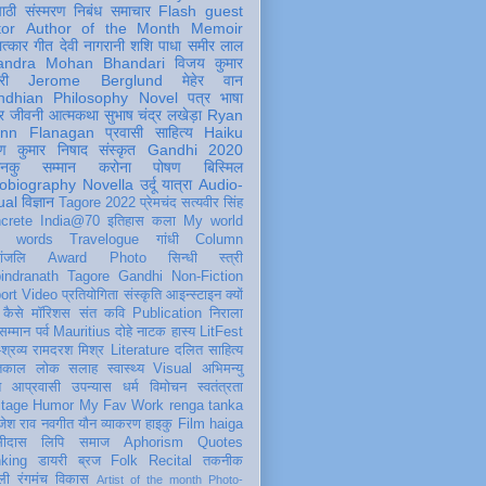
पाठी
संस्मरण
निबंध
समाचार
Flash
guest
tor
Author of the Month
Memoir
ात्कार
गीत
देवी नागरानी
शशि पाधा
समीर लाल
andra Mohan Bhandari
विजय कुमार
री
Jerome Berglund
मेहेर वान
ndhian Philosophy
Novel
पत्र
भाषा
र
जीवनी
आत्मकथा
सुभाष चंद्र लखेड़ा
Ryan
inn Flanagan
प्रवासी
साहित्य
Haiku
ण कुमार निषाद
संस्कृत
Gandhi 2020
ञानकु
सम्मान
करोना
पोषण
बिस्मिल
obiography
Novella
उर्दू
यात्रा
Audio-
ual
विज्ञान
Tagore 2022
प्रेमचंद
सत्यवीर सिंह
crete
India@70
इतिहास
कला
My world
d words
Travelogue
गांधी
Column
धांजलि
Award
Photo
सिन्धी
स्त्री
indranath Tagore
Gandhi
Non-Fiction
ort
Video
प्रतियोगिता
संस्कृति
आइन्स्टाइन
क्यों
कैसे
मॉरिशस
संत कवि
Publication
निराला
 सम्मान
पर्व
Mauritius
दोहे
नाटक
हास्य
LitFest
-श्रव्य
रामदरश मिश्र
Literature
दलित साहित्य
तिकाल
लोक
सलाह
स्वास्थ्य
Visual
अभिमन्यु
त
आप्रवासी
उपन्यास
धर्म
विमोचन
स्वतंत्रता
itage
Humor
My Fav Work
renga tanka
जेश राव
नवगीत
यौन
व्याकरण
हाइकु
Film
haiga
सीदास
लिपि
समाज
Aphorism
Quotes
king
डायरी
ब्रज
Folk
Recital
तकनीक
ली
रंगमंच
विकास
Artist of the month
Photo-