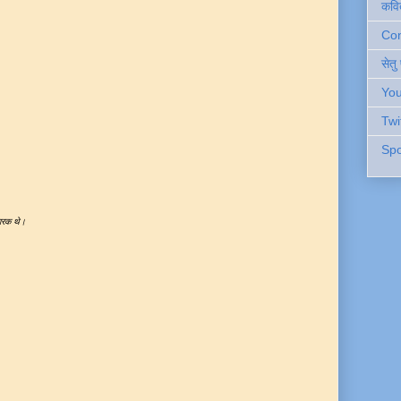
कवि
Cont
सेतु
You
Twi
Spo
चारक थे।