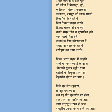
अगले तीन साल तक गुरु
की खोज में बीजापुर, पुणे,
ग्वालियर, दिल्ली, कलकत्ता,
लखनऊ, रामपुर की खाक छानते
बिना पैसे के रेलवे में
बिना टिकट यात्रा करते
टिकट चेकर्स और यात्री
उनके मधुर गीत से प्रभावित होते
सारा खर्च मिटा देते
कमाई के लिए कोलकाता में
पहाड़ी सान्याल के घर में
रसोइया का काम करते।
फ़िल्म 'बसंत बहार' में उन्होंने
पार्श्व गायक मन्ना डे के साथ
"केतकी गुलाब जूही" गाया
दर्शकों ने बिल्कुल अलग ही
बेहतरीन शृंगार रस पाया।
मिले सुर मेरा-तुम्हारा,
तो सुर बने हमारा
जब यह गीत दूरदर्शन पर होता,
एक अलग ही माहौल हो जाता
लोग मंत्रमुग्ध खड़े हो जाते
राष्ट्रीय एकता के भाव से भर जाते।