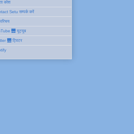
ता कोश
act Setu सम्पर्क करें
 परिचय
Tube 🌉 यूट्यूब
tter 🌉 ट्विटर
tify