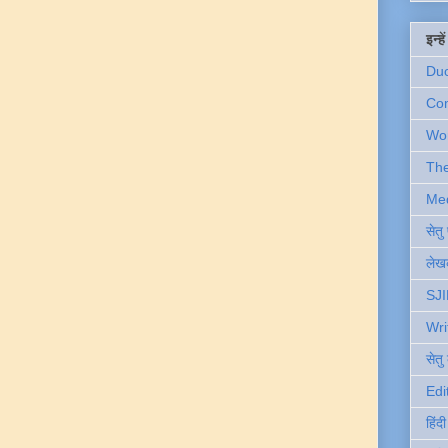
इन्ह
Du
Com
Wo
Th
Me
सेत
लेखक
SJI
Wri
सेतु
Edi
हिंद