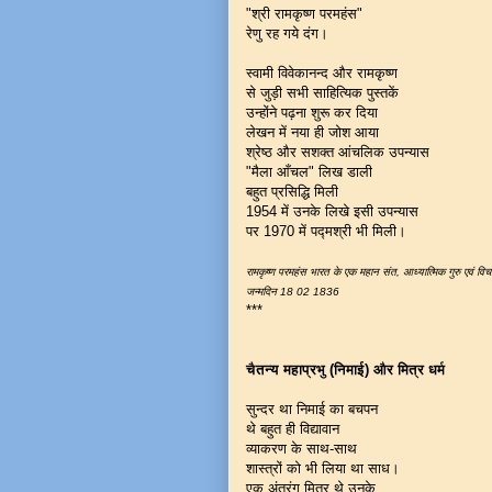
"श्री रामकृष्ण परमहंस"
रेणु रह गये दंग।
स्वामी विवेकानन्द और रामकृष्ण
से जुड़ी सभी साहित्यिक पुस्तकें
उन्होंने पढ़ना शुरू कर दिया
लेखन में नया ही जोश आया
श्रेष्ठ और सशक्त आंचलिक उपन्यास
"मैला आँचल" लिख डाली
बहुत प्रसिद्धि मिली
1954 में उनके लिखे इसी उपन्यास
पर 1970 में पद्मश्री भी मिली।
रामकृष्ण परमहंस भारत के एक महान संत, आध्यात्मिक गुरु एवं वि
जन्मदिन 18 02 1836
***
चैतन्य महाप्रभु (निमाई) और मित्र धर्म
सुन्दर था निमाई का बचपन
थे बहुत ही विद्यावान
व्याकरण के साथ-साथ
शास्त्रों को भी लिया था साध।
एक अंतरंग मित्र थे उनके