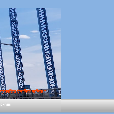
्रकाशित द्वैभाषिक मासिक *
chives