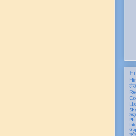
En
Hi
ले
Re
Co
Lis
Sh
लघु
Ph
Int
Gop
धरो