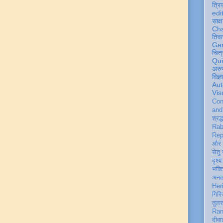
त्रि
edi
साक्ष
Ch
तिवा
Ga
चित्
Qu
अरु
विज्
Aut
Vis
Con
an
श्रद्
Rab
Rep
और 
सेतु
दृश्य
भक्
अन
Her
गिरि
तुल
Ran
दीवा