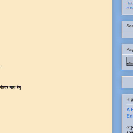
Hai
of t
Se
Pa
ा।
ीश्वर नाथ रेणु
Hig
A 
Edi
अनुर
spa