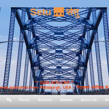
Setu 🌉 सेतु
** ISSN 2475-1359 **
nal published from Pittsburgh, USA :: पिट्सबर्ग अमेरिका से प
सेतु
Hiatus
Authors
Awards
About Us
Ar