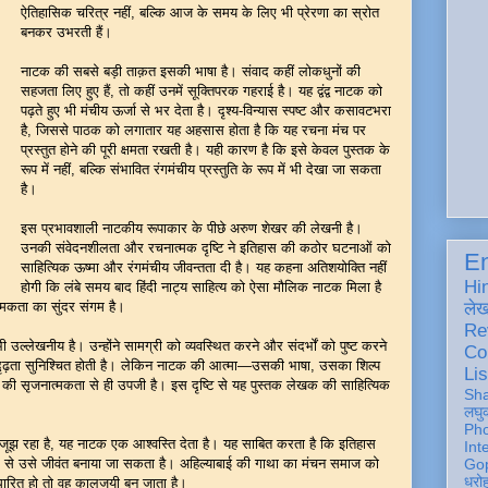
ऐतिहासिक चरित्र नहीं, बल्कि आज के समय के लिए भी प्रेरणा का स्रोत
बनकर उभरती हैं।
नाटक की सबसे बड़ी ताक़त इसकी भाषा है। संवाद कहीं लोकधुनों की
सहजता लिए हुए हैं, तो कहीं उनमें सूक्तिपरक गहराई है। यह द्वंद्व नाटक को
पढ़ते हुए भी मंचीय ऊर्जा से भर देता है। दृश्य-विन्यास स्पष्ट और कसावटभरा
है, जिससे पाठक को लगातार यह अहसास होता है कि यह रचना मंच पर
प्रस्तुत होने की पूरी क्षमता रखती है। यही कारण है कि इसे केवल पुस्तक के
रूप में नहीं, बल्कि संभावित रंगमंचीय प्रस्तुति के रूप में भी देखा जा सकता
है।
इस प्रभावशाली नाटकीय रूपाकार के पीछे अरुण शेखर की लेखनी है।
उनकी संवेदनशीलता और रचनात्मक दृष्टि ने इतिहास की कठोर घटनाओं को
En
साहित्यिक ऊष्मा और रंगमंचीय जीवन्तता दी है। यह कहना अतिशयोक्ति नहीं
Hi
होगी कि लंबे समय बाद हिंदी नाट्य साहित्य को ऐसा मौलिक नाटक मिला है
्मकता का सुंदर संगम है।
ले
Re
ल्लेखनीय है। उन्होंने सामग्री को व्यवस्थित करने और संदर्भों को पुष्ट करने
Co
क दृढ़ता सुनिश्चित होती है। लेकिन नाटक की आत्मा—उसकी भाषा, उसका शिल्प
Lis
 सृजनात्मकता से ही उपजी है। इस दृष्टि से यह पुस्तक लेखक की साहित्यिक
Sh
लघु
Ph
जूझ रहा है, यह नाटक एक आश्वस्ति देता है। यह साबित करता है कि इतिहास
Int
ध्यम से उसे जीवंत बनाया जा सकता है। अहिल्याबाई की गाथा का मंचन समाज को
Gop
धरो
आधारित हो तो वह कालजयी बन जाता है।