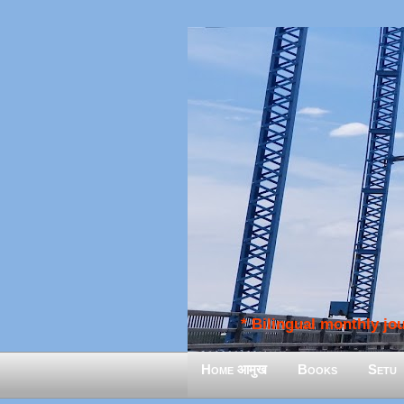
* Bilingual monthly jour
Home आमुख
Books
Setu