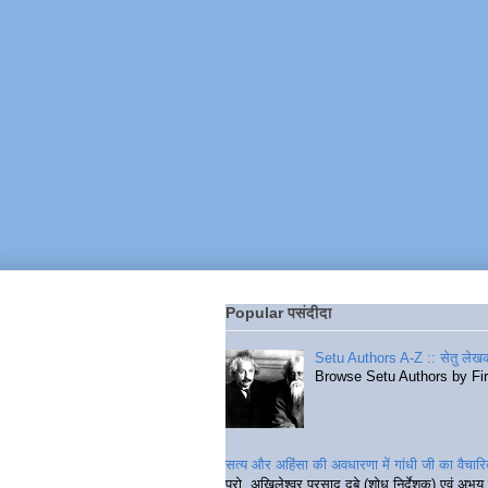
Popular पसंदीदा
Setu Authors A-Z :: सेतु लेखक
Browse Setu Authors by Fi
सत्य और अहिंसा की अवधारणा में गांधी जी का वैचा
प्रो. अखिलेश्वर प्रसाद दुबे (शोध निर्देशक) एवं अभय 