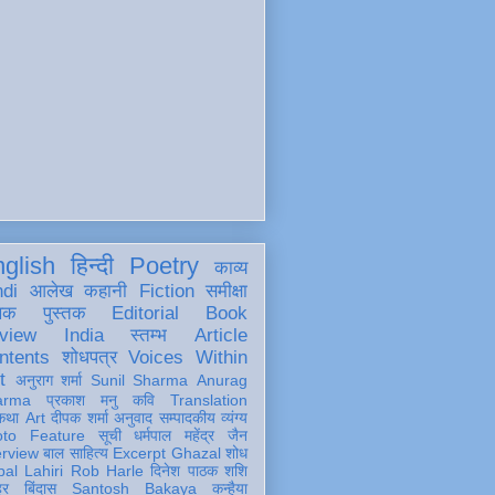
glish
हिन्दी
Poetry
काव्य
ndi
आलेख
कहानी
Fiction
समीक्षा
खक
पुस्तक
Editorial
Book
view
India
स्तम्भ
Article
ntents
शोधपत्र
Voices Within
t
अनुराग शर्मा
Sunil Sharma
Anurag
arma
प्रकाश मनु
कवि
Translation
कथा
Art
दीपक शर्मा
अनुवाद
सम्पादकीय
व्यंग्य
oto Feature
सूची
धर्मपाल महेंद्र जैन
erview
बाल साहित्य
Excerpt
Ghazal
शोध
al Lahiri
Rob Harle
दिनेश पाठक शशि
हर
बिंदास
Santosh Bakaya
कन्हैया