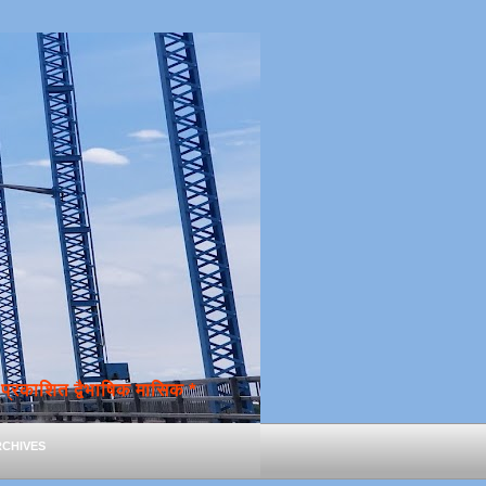
्रकाशित द्वैभाषिक मासिक *
chives