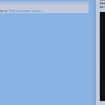
hea
be 
ibe to:
Post Comments ( Atom )