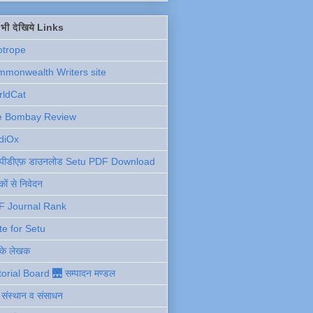
ें भी देखिये Links
otrope
monwealth Writers site
rldCat
e Bombay Review
diOx
ु पीडीएफ़ डाउनलोड Setu PDF Download
ों से निवेदन
F Journal Rank
te for Setu
 के लेखक
torial Board 🌉 सम्पादन मण्डल
ी संस्थान व संसाधन