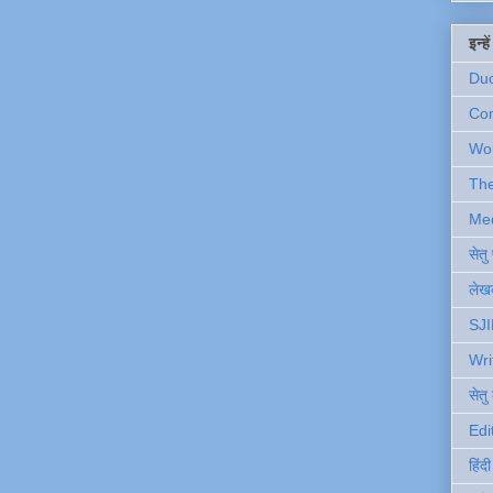
इन्ह
Du
Com
Wo
Th
Me
सेत
लेखक
SJI
Wri
सेतु
Edi
हिंद