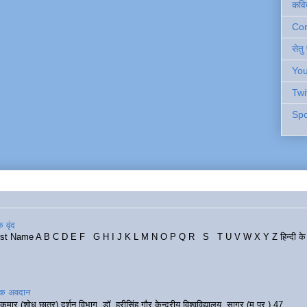
कवि
Cont
सेतु
You
Twi
Spo
 वृंद
rst Name A B C D E F G H I J K L M N O P Q R S T U V W X Y Z हिन्दी के र
रिक अवदान
कुमार (शोध छात्र) दर्शन विभाग, डॉ. हरीसिंह गौर केन्द्रीय विश्वविद्यालय, सागर (म.प्र.) 47...