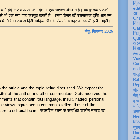
त्रि
edi
ा” हिंदी नाट्य परंपरा की दिशा में एक सशक्त योगदान है। यह पुस्तक पाठकों
साक्ष
च को भी एक नया पाठ प्रस्तुत करती है। अरुण शेखर की रचनात्मक दृष्टि और एन.
Ch
ें निश्चित रूप से हिंदी साहित्य और रंगमंच की धरोहर के रूप में देखी जाएगी।
तिवा
Ga
सेतु, सितम्बर 2025
चित्
Qu
अरु
विज्
Aut
Vis
Con
an
श्रद्
Rab
Rep
he article and the topic being discussed. We expect the
और 
ful of the author and other commenters. Setu reserves the
सेतु
mments that contain foul language, insult, hatred, personal
दृश्य
 The views expressed in comments reflect those of the
भक्
Setu editorial board. प्रकाशित रचना से सम्बंधित शालीन सम्वाद का
अन
Her
गिरि
तुल
Ran
दीवा