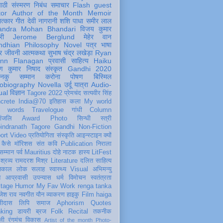
पाठी
संस्मरण
निबंध
समाचार
Flash
guest
tor
Author of the Month
Memoir
ात्कार
गीत
देवी नागरानी
शशि पाधा
समीर लाल
andra Mohan Bhandari
विजय कुमार
री
Jerome Berglund
मेहेर वान
ndhian Philosophy
Novel
पत्र
भाषा
र
जीवनी
आत्मकथा
सुभाष चंद्र लखेड़ा
Ryan
inn Flanagan
प्रवासी
साहित्य
Haiku
ण कुमार निषाद
संस्कृत
Gandhi 2020
ञानकु
सम्मान
करोना
पोषण
बिस्मिल
obiography
Novella
उर्दू
यात्रा
Audio-
ual
विज्ञान
Tagore 2022
प्रेमचंद
सत्यवीर सिंह
crete
India@70
इतिहास
कला
My world
d words
Travelogue
गांधी
Column
धांजलि
Award
Photo
सिन्धी
स्त्री
indranath Tagore
Gandhi
Non-Fiction
ort
Video
प्रतियोगिता
संस्कृति
आइन्स्टाइन
क्यों
कैसे
मॉरिशस
संत कवि
Publication
निराला
 सम्मान
पर्व
Mauritius
दोहे
नाटक
हास्य
LitFest
-श्रव्य
रामदरश मिश्र
Literature
दलित साहित्य
तिकाल
लोक
सलाह
स्वास्थ्य
Visual
अभिमन्यु
त
आप्रवासी
उपन्यास
धर्म
विमोचन
स्वतंत्रता
itage
Humor
My Fav Work
renga tanka
जेश राव
नवगीत
यौन
व्याकरण
हाइकु
Film
haiga
सीदास
लिपि
समाज
Aphorism
Quotes
king
डायरी
ब्रज
Folk
Recital
तकनीक
ली
रंगमंच
विकास
Artist of the month
Photo-