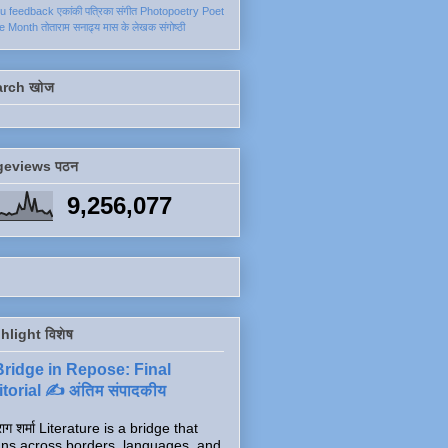
ku
feedback
एकांकी
पत्रिका
संगीत
Photopoetry
Poet
he Month
तोताराम सनाढ्य
मास के लेखक
संगोष्ठी
arch खोज
geviews पठन
9,256,077
hlight विशेष
Bridge in Repose: Final
torial ✍️ अंतिम संपादकीय
ाग शर्मा Literature is a bridge that
ns across borders, languages, and