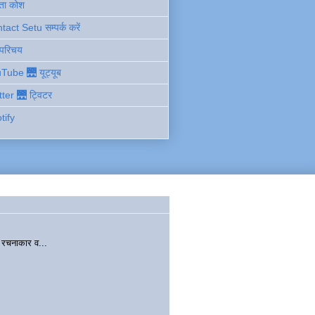
ता कोश
act Setu सम्पर्क करें
 परिचय
Tube 🌉 यूट्यूब
tter 🌉 ट्विटर
tify
चनाकार व...