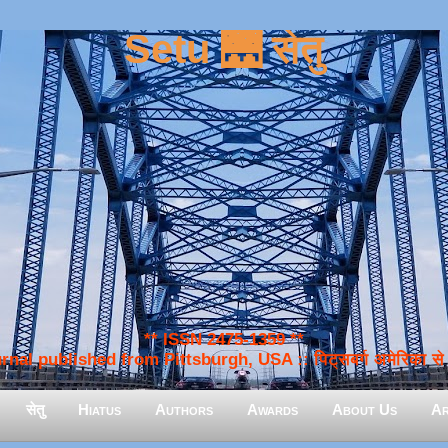
Setu 🌉 सेतु
** ISSN 2475-1359 **
nal published from Pittsburgh, USA :: पिट्सबर्ग अमेरिका से प
सेतु
Hiatus
Authors
Awards
About Us
Ar