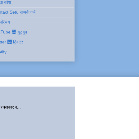
ता कोश
act Setu सम्पर्क करें
 परिचय
Tube 🌉 यूट्यूब
tter 🌉 ट्विटर
tify
चनाकार व...