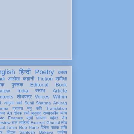
glish
हिन्दी
Poetry
काव्य
ndi
आलेख
कहानी
Fiction
समीक्षा
खक
पुस्तक
Editorial
Book
view
India
स्तम्भ
Article
ntents
शोधपत्र
Voices Within
t
अनुराग शर्मा
Sunil Sharma
Anurag
arma
प्रकाश मनु
कवि
Translation
कथा
Art
दीपक शर्मा
अनुवाद
सम्पादकीय
व्यंग्य
oto Feature
सूची
धर्मपाल महेंद्र जैन
erview
बाल साहित्य
Excerpt
Ghazal
शोध
al Lahiri
Rob Harle
दिनेश पाठक शशि
हर
बिंदास
Santosh Bakaya
कन्हैया