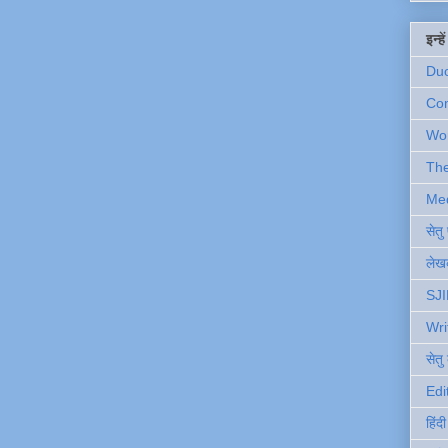
इन्ह
Du
Com
Wo
Th
Me
सेत
लेखक
SJI
Wri
सेतु
Edi
हिंद