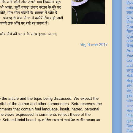
े कि पानी खौले और उससे भाप निकलना शुरू
त्रि
 अच्छा, सूती कपडा लेकर बरतन के मूँह पर
edi
साक्ष
टे, गोल गोल बड़ियों के आकार में खोंट दें
Ch
पन्द्रह से बीस मिनट में बफौरी तैयार हो जाती
तिवा
 पकने तक आँच पर रखे रह सकते हैं।
Ga
चित्
ा और मिर्च की चटनी के साथ इसका आनन्द
Qu
अरु
सेतु, दिसम्बर 2017
विज्
Aut
Vis
Con
an
श्रद्
Rab
Rep
और 
सेतु
दृश्य
he article and the topic being discussed. We expect the
भक्
ful of the author and other commenters. Setu reserves the
अन
mments that contain foul language, insult, hatred, personal
Her
 The views expressed in comments reflect those of the
गिरि
Setu editorial board. प्रकाशित रचना से सम्बंधित शालीन सम्वाद का
तुल
Ran
दीवा