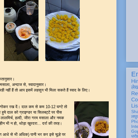
En
यकतानुसार।
Hi
 मसाला, अन्दाज से, स्वादानुसार।
ले
ी नहीं हैं तो आप इसमें लहसुन भी मिला सकते हैं स्वाद के लिए।
Re
Co
Lis
भिगोकर रख दें। दाल कम से कम 10-12 घण्टे तो
Sh
े हुये दाल को ग्राइण्डर या सिलबट्टे पर पीस
लघु
, लालमिर्च, हल्दी, जीरा गरम मसाला और नमक
Ph
हीन भी न हो, थोड़ा खुरदरा... दर्रा की तरह।
Int
Gop
भग आधे से भी अधिक) पानी भर कर इसे चूल्हे पर
धरो