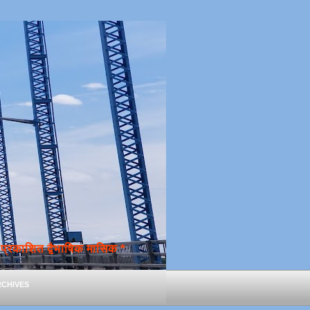
्रकाशित द्वैभाषिक मासिक *
chives