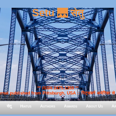
Setu 🌉 सेतु
** ISSN 2475-1359 **
nal published from Pittsburgh, USA :: पिट्सबर्ग अमेरिका से प
सेतु
Hiatus
Authors
Awards
About Us
Ar