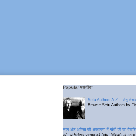
Popular पसंदीदा
Setu Authors A-Z :: सेतु लेखक
Browse Setu Authors by Fi
सत्य और अहिंसा की अवधारणा में गांधी जी का वैचा
प्रो. अखिलेश्वर प्रसाद दुबे (शोध निर्देशक) एवं अभय 