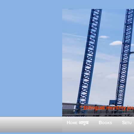
* Bilingual monthly jour
Home आमुख
Books
Setu