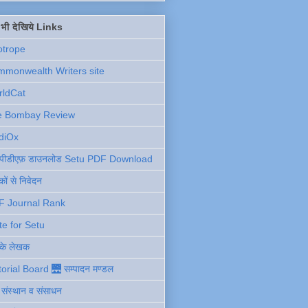
ें भी देखिये Links
otrope
monwealth Writers site
rldCat
e Bombay Review
diOx
ु पीडीएफ़ डाउनलोड Setu PDF Download
ों से निवेदन
F Journal Rank
te for Setu
 के लेखक
torial Board 🌉 सम्पादन मण्डल
ी संस्थान व संसाधन