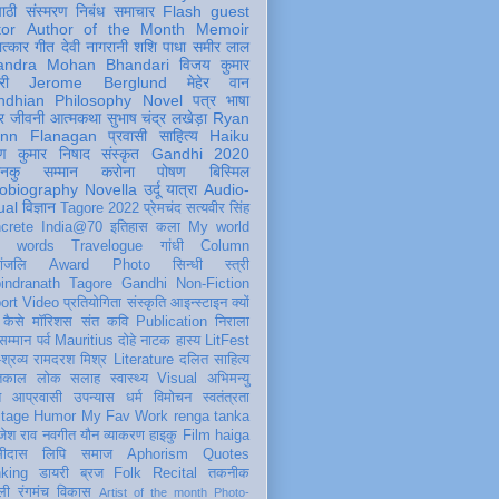
पाठी
संस्मरण
निबंध
समाचार
Flash
guest
tor
Author of the Month
Memoir
ात्कार
गीत
देवी नागरानी
शशि पाधा
समीर लाल
andra Mohan Bhandari
विजय कुमार
री
Jerome Berglund
मेहेर वान
ndhian Philosophy
Novel
पत्र
भाषा
र
जीवनी
आत्मकथा
सुभाष चंद्र लखेड़ा
Ryan
inn Flanagan
प्रवासी
साहित्य
Haiku
ण कुमार निषाद
संस्कृत
Gandhi 2020
ञानकु
सम्मान
करोना
पोषण
बिस्मिल
obiography
Novella
उर्दू
यात्रा
Audio-
ual
विज्ञान
Tagore 2022
प्रेमचंद
सत्यवीर सिंह
crete
India@70
इतिहास
कला
My world
d words
Travelogue
गांधी
Column
धांजलि
Award
Photo
सिन्धी
स्त्री
indranath Tagore
Gandhi
Non-Fiction
ort
Video
प्रतियोगिता
संस्कृति
आइन्स्टाइन
क्यों
कैसे
मॉरिशस
संत कवि
Publication
निराला
 सम्मान
पर्व
Mauritius
दोहे
नाटक
हास्य
LitFest
-श्रव्य
रामदरश मिश्र
Literature
दलित साहित्य
तिकाल
लोक
सलाह
स्वास्थ्य
Visual
अभिमन्यु
त
आप्रवासी
उपन्यास
धर्म
विमोचन
स्वतंत्रता
itage
Humor
My Fav Work
renga tanka
जेश राव
नवगीत
यौन
व्याकरण
हाइकु
Film
haiga
सीदास
लिपि
समाज
Aphorism
Quotes
king
डायरी
ब्रज
Folk
Recital
तकनीक
ली
रंगमंच
विकास
Artist of the month
Photo-