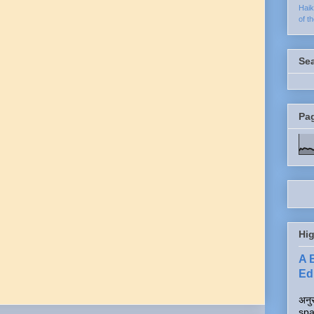
Hai
of t
Se
Pa
Hig
A 
Edi
अनुर
spa