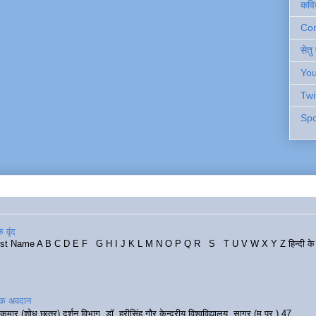
कवि
Cont
सेतु
You
Twi
Spo
 वृंद
rst Name A B C D E F G H I J K L M N O P Q R S T U V W X Y Z हिन्दी के र
रिक अवदान
कुमार (शोध छात्र) दर्शन विभाग, डॉ. हरीसिंह गौर केन्द्रीय विश्वविद्यालय, सागर (म.प्र.) 47...