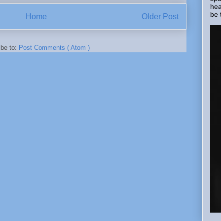
hea
be 
Home
Older Post
ibe to:
Post Comments ( Atom )