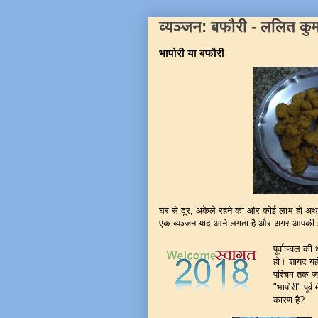
व्यञ्जन: बफौरी - ललित कु
भापोरी या बफौरी
घर से दूर, अकेले रहने का और कोई लाभ हो अथवा
एक व्यञ्जन याद आने लगता है और अगर आपकी इच्छा
पूर्वाञ्चल की
हो। शायद यही 
पश्चिम तक जात
"भापोरी" पूर्
कारण है?