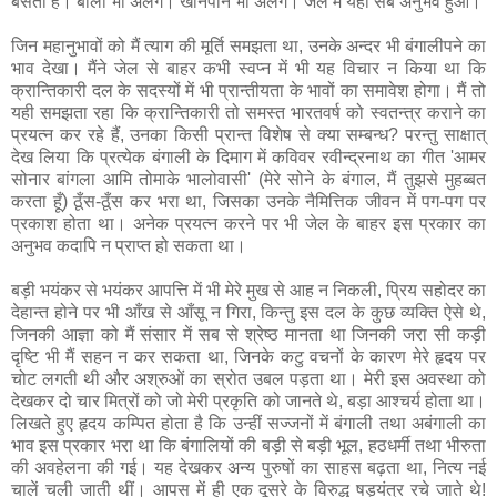
बसती है। बोली भी अलग। खानपान भी अलग। जेल में यही सब अनुभव हुआ।
जिन महानुभावों को मैं त्याग की मूर्ति समझता था, उनके अन्दर भी बंगालीपने का
भाव देखा। मैंने जेल से बाहर कभी स्वप्‍न में भी यह विचार न किया था कि
क्रान्तिकारी दल के सदस्यों में भी प्रान्तीयता के भावों का समावेश होगा। मैं तो
यही समझता रहा कि क्रान्तिकारी तो समस्त भारतवर्ष को स्वतन्त्र कराने का
प्रयत्‍न कर रहे हैं, उनका किसी प्रान्त विशेष से क्या सम्बन्ध? परन्तु साक्षात्
देख लिया कि प्रत्येक बंगाली के दिमाग में कविवर रवीन्द्रनाथ का गीत 'आमर
सोनार बांगला आमि तोमाके भालोवासी' (मेरे सोने के बंगाल, मैं तुझसे मुहब्बत
करता हूँ) ठूँस-ठूँस कर भरा था, जिसका उनके नैमित्तिक जीवन में पग-पग पर
प्रकाश होता था। अनेक प्रयत्‍न करने पर भी जेल के बाहर इस प्रकार का
अनुभव कदापि न प्राप्‍त हो सकता था।
बड़ी भयंकर से भयंकर आपत्ति में भी मेरे मुख से आह न निकली, प्रिय सहोदर का
देहान्त होने पर भी आँख से आँसू न गिरा, किन्तु इस दल के कुछ व्यक्‍ति ऐसे थे,
जिनकी आज्ञा को मैं संसार में सब से श्रेष्‍ठ मानता था जिनकी जरा सी कड़ी
दृष्‍टि भी मैं सहन न कर सकता था, जिनके कटु वचनों के कारण मेरे हृदय पर
चोट लगती थी और अश्रुओं का स्रोत उबल पड़ता था। मेरी इस अवस्था को
देखकर दो चार मित्रों को जो मेरी प्रकृति को जानते थे, बड़ा आश्‍चर्य होता था।
लिखते हुए हृदय कम्पित होता है कि उन्हीं सज्जनों में बंगाली तथा अबंगाली का
भाव इस प्रकार भरा था कि बंगालियों की बड़ी से बड़ी भूल, हठधर्मी तथा भीरुता
की अवहेलना की गई। यह देखकर अन्य पुरुषों का साहस बढ़ता था, नित्य नई
चालें चली जाती थीं। आपस में ही एक दूसरे के विरुद्ध षड्यंत्र रचे जाते थे!