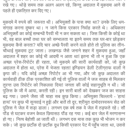
रखे गए। थोड़े समय तक अलग अलग रहे, किन्तु अदालत में मुकदमा आने से
पहले ही एकत्रित कर दिए गए।
मुकदमे में रुपये की जरूरत थी। अभियुक्‍तों के पास क्या था? उनके लिए धन-
संग्रह करना दुष्‍कर था। न जाने किस प्रकार निर्वाह करते थे। अधिकतर
अभियुक्‍तों का कोई सम्बन्धी पैरवी भी न कर सकता था। जिस किसी के कोई था
भी, वह बाल बच्चों तथा घर को सम्भालता या इतने समय तक घर-बार छोड़कर
मुकदमा कैसे करता? यदि चार अच्छे पैरवी करने वाले होते तो पुलिस का तीन-
चौथाई मुकदमा टूट जाता। लखनऊ जैसे जनाने शहर में मुकदमा हुआ, जहाँ
अदालत में शहर का कोई भी आदमी न आता था! इतना भी तो न हुआ कि एक
अच्छा प्रेस-रिपोर्टर ही रहता, जो मुकदमे की सारी कार्यवाही को, जो कुछ
अदालत में होता था, प्रेस में भेजता रहता! इण्डियन डेली टेलीग्राफ वालों ने
कृपा की। यदि कोई अच्छा रिपोर्टर आ भी गया, और जो कुछ अदालत की
कार्यवाही ठीक ठीक प्रकाशित की गई तो पुलिस वालों ने जज साहब से मिलकर
तुरन्त उस रिपोर्टर को निकलवा दिया! जनता की कोई सहानुभूति न थी। जो
पुलिस के जी में आया, करती रही। इन सारी बातों को देखकर जज का साहस
बढ़ गया। उसने जैसा जी चाहा सब कुछ किया। अभियुक्‍त चिल्लाये - 'हाय!
हाय!' पर कुछ भी सुनवाई न हुई! और बातें तो दूर, श्रीयुत दामोदरस्वरूप सेठ को
पुलिस ने जेल में सड़ा डाला। लगभग एक वर्ष तक वे जेल में तड़फते रहे। सौ
पौंड से घटकर वजन केवल छियासठ पौंड रह गया। कई बार जेल में मरणासन्न
हो गए। नित्य बेहोशी आ जाती थी। लगभग दस मास तक कुछ भी भोजन न कर
सके। जो कुछ छटाँक दो छटाँक दूध किसी प्रकार पेट में पहुँच जाता था, उससे