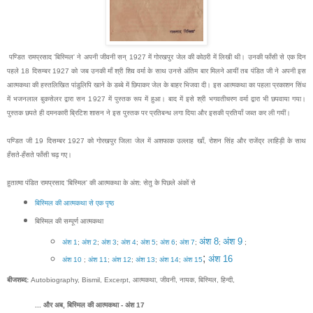
पण्डित रामप्रसाद 'बिस्मिल' ने अपनी जीवनी सन् 1927 में गोरखपुर जेल की कोठरी में लिखी थी। उनकी फाँसी से एक दिन
पहले 18 दिसम्बर 1927 को जब उनकी माँ श्री शिव वर्मा के साथ उनसे अंतिम बार मिलने आयीं तब पंडित जी ने अपनी इस
आत्मकथा की हस्तलिखित पांडुलिपि खाने के डब्बे में छिपाकर जेल के बाहर भिजवा दी। इस आत्मकथा का पहला प्रकाशन सिंध
में भजनलाल बुकसेलर द्वारा सन 1927 में पुस्तक रूप में हुआ। बाद में इसे श्री भगवतीचरण वर्मा द्वारा भी छपवाया गया।
पुस्तक छपते ही दमनकारी ब्रिटिश शासन ने इस पुस्तक पर प्रतिबन्ध लगा दिया और इसकी प्रतियाँ जब्त कर ली गयीं।
पण्डित जी 19 दिसम्बर 1927 को गोरखपुर जिला जेल में अशफाक उल्लाह खाँ, रोशन सिंह और राजेंद्र लाहिड़ी के साथ
हँसते-हँसते फाँसी चढ़ गए।
हुतात्मा पंडित रामप्रसाद 'बिस्मिल' की आत्मकथा के अंश: सेतु के पिछले अंकों से
बिस्मिल की आत्मकथा से एक पृष्ठ
बिस्मिल की सम्पूर्ण आत्मकथा
अंश 8
अंश 9
अंश 1
;
अंश 2
;
अंश 3
;
अंश 4
;
अंश 5
;
अंश 6
;
अंश 7
;
;
;
;
अंश 16
अंश 10
;
अंश 11
;
अंश 12
;
अंश 13
;
अंश 14
;
अंश 15
बीजशब्द:
Autobiography, Bismil, Excerpt, आत्मकथा, जीवनी, नायक, बिस्मिल, हिन्दी,
... और अब, बिस्मिल की आत्मकथा - अंश 17