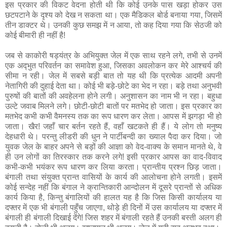
इस प्रकार की विकट वेदना होती थी कि कोई उनके पास खड़ा होकर उस
छटपटाने के दृश्य को देख न सकता था। एक मैडिकल बोर्ड बनाया गया, जिसमें
तीन डाक्टर थे। उनकी कुछ समझ में न आया, तो कह दिया गया कि सेठजी को
कोई बीमारी ही नहीं है!
जब से काकोरी षड्यंत्र के अभियुक्‍त जेल में एक साथ रहने लगे, तभी से उनमें
एक अद्‍भुत परिवर्तन का समावेश हुआ, जिसका अवलोकन कर मेरे आश्‍चर्य की
सीमा न रही। जेल में सबसे बड़ी बात तो यह थी कि प्रत्येक आदमी अपनी
नेतागिरी की दुहाई देता था। कोई भी बड़े-छोटे का भेद न रहा। बड़े तथा अनुभवी
पुरुषों की बातों की अवहेलना होने लगी। अनुशासन का नाम भी न रहा। बहुधा
उल्टे जवाब मिलने लगे। छोटी-छोटी बातों पर मतभेद हो जाता। इस प्रकार का
मतभेद कभी कभी वैमनस्य तक का रूप धारण कर लेता। आपस में झगड़ा भी हो
जाता। खैर! जहाँ चार बर्तन रहते हैं, वहाँ खटकते ही हैं। ये लोग तो मनुष्य
देहधारी थे। परन्तु लीडरी की धुन ने पार्टीबन्दी का ख्याल पैदा कर दिया। जो
युवक जेल के बाहर अपने से बड़ों की आज्ञा को वेद-वाक्य के समान मानते थे, वे
ही उन लोगों का तिरस्कार तक करने लगे! इसी प्रकार आपस का वाद-विवाद
कभी-कभी भयंकर रूप धारण कर लिया करता। प्रान्तीय प्रश्‍न छिड़ जाता।
बंगाली तथा संयुक्‍त प्रान्त वासियों के कार्य की आलोचना होने लगती। इसमें
कोई सन्देह नहीं कि बंगाल ने क्रान्तिकारी आन्दोलन में दूसरे प्रान्तों से अधिक
कार्य किया है, किन्तु बंगालियों की हालत यह है कि जिस किसी कार्यालय या
दफ्तर में एक भी बंगाली पहुँच जाएगा, थोड़े ही दिनों में उस कार्यालय या दफ्तर में
बंगाली ही बंगाली दिखाई देंगे! जिस शहर में बंगाली रहते हैं उनकी बस्ती अलग ही