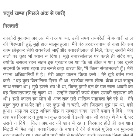
चतुर्थ खण्ड (पिछले अंक से जारी)
गिरफ्तारी
काकोरी मुकदमा अदालत में न आया था, उसी समय रायबरेली में बनवारी लाल
की गिरफ्तारी हुई, मुझे हाल मालूम हुआ। मैंने पं० हरकरननाथ से कहा कि सब
काम छोड़कर सीधे रायबरेली जाएँ और बनारसीलाल से मिलें, किन्तु उन्होंने मेरी
बातों पर कुछ भी ध्यान न दिया। मुझे बनारसीलाल पर पहले ही संदेह था,
क्योंकि उसका रहन सहन इस प्रकार का था कि जो ठीक न था। जब दूसरे
सदस्यों के साथ रहता तब उनसे कहा करता कि, “मैं जिला संगठनकर्ता हूँ। मेरी
गणना अधिकारियों में है। मेरी आज्ञा पालन किया करो। मेरे झूठे बर्तन मला
करो।“ वह कुछ विलासिता-प्रिय भी था, प्रत्येक समय शीशा, कंघा तथा साबुन
साथ रखता था। मुझे इससे भय भी था, किन्तु हमारे दल के एक खास आदमी का
वह विश्‍वासपात्र रह चुका था। उन्होंने सैकड़ों रुपये देकर उसकी सहायता की
थी। इसी कारण हम लोग भी अन्त तक उसे मासिक सहायता देते रहे थे। मैंने
बहुत कुछ हाथ-पैर मारे। पर कुछ भी न चली, और जिसका मुझे भय था, वही
हुआ। भाड़े का टट्टू अधिक बोझ न सम्भाल सका, उसने बयान दे दिये। जब
तक यह गिरफ्तार न हुआ था कुछ सदस्यों ने इसके पास जो अस्‍त्र थे वे मांगे, पर
उसने न दिये। जिला अफसर की शान में रहा। गिरफ्तार होते ही सब शान
मिट्टी में मिल गई। बनवारीलाल के बयान दे देने से पहले पुलिस का मुकदमा
बहुत कमजोर था। सब लोग चारों ओर से एकत्रित करके लखनऊ जिला जेल में