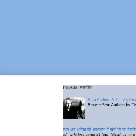
Popular पसंदीदा
Setu Authors A-Z :: सेतु लेखक
Browse Setu Authors by Fi
सत्य और अहिंसा की अवधारणा में गांधी जी का वैचा
प्रो. अखिलेश्वर प्रसाद दुबे (शोध निर्देशक) एवं अभय 