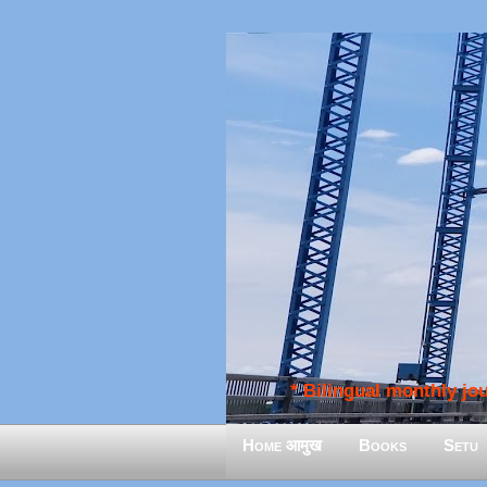
* Bilingual monthly jour
Home आमुख
Books
Setu