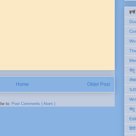
इन्ह
Du
Com
Wo
Th
Me
सेत
लेखक
Home
Older Post
SJI
Wri
ibe to:
Post Comments ( Atom )
सेतु
Edi
हिंद