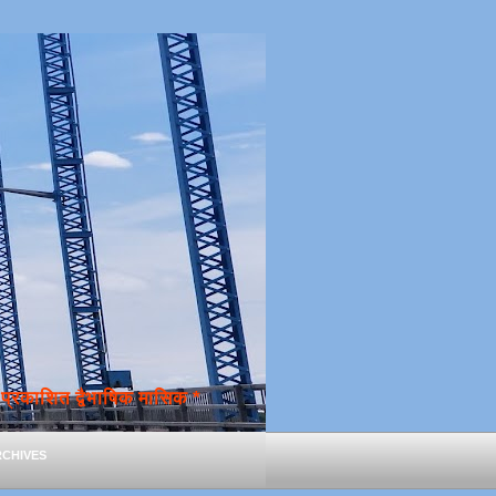
्रकाशित द्वैभाषिक मासिक *
chives