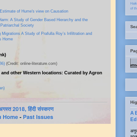
Hai
of t
 Estimate of Hume's view on Causation
Harm: A Study of Gender Based Hierarchy and the
Patriarchal Society
Se
grations A Study of Prafulla Roy’s Infiltration and
ns Home
Pa
nk)
86)
(Credit: online-literature.com)
 and other Western locations: Curated by Agron
an)
Hig
 अगस्त 2018, हिंदी संस्करण
A 
u Home
-
Past Issues
Edi
अनुर
spa