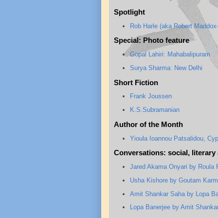
Spotlight
Rob Harle (aka Robert Maddox-H
Special: Photo feature
Gopal Lahiri: Mahabalipuram
Surya Sharma: New Delhi
Short Fiction
Frank Joussen
K.S.Subramanian
Author of the Month
Yioula Ioannou Patsalidou, Cy
Conversations: social, literar
Jared Akama Onyari by Roula P
Usha Kishore by Goutam Karm
Amit Shankar Saha by Lopa Ba
Lopa Banerjee by Amit Shanka