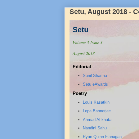
Setu, August 2018 - C
Setu
Volume 3 Issue 3
August 2018
Editorial
Sunil Sharma
Setu eAwards
Poetry
Louis Kasatkin
Lopa Bannerjee
Ahmad Al-khatat
Nandini Sahu
Ryan Quinn Flanagan