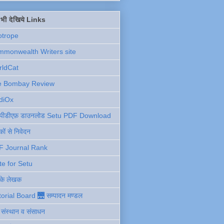
ें भी देखिये Links
otrope
monwealth Writers site
rldCat
e Bombay Review
diOx
ु पीडीएफ़ डाउनलोड Setu PDF Download
ों से निवेदन
F Journal Rank
te for Setu
 के लेखक
torial Board 🌉 सम्पादन मण्डल
ी संस्थान व संसाधन