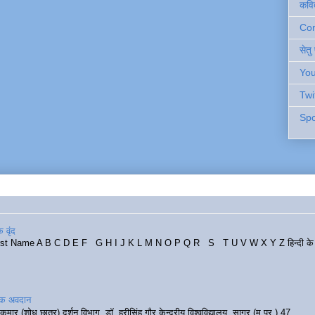
कवि
Cont
सेतु
You
Twi
Spo
 वृंद
rst Name A B C D E F G H I J K L M N O P Q R S T U V W X Y Z हिन्दी के र
रिक अवदान
कुमार (शोध छात्र) दर्शन विभाग, डॉ. हरीसिंह गौर केन्द्रीय विश्वविद्यालय, सागर (म.प्र.) 47...