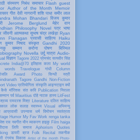
पाठी
संस्मरण
निबंध
समाचार
Flash
guest
tor
Author of the Month
Memoir
ात्कार
गीत
देवी नागरानी
शशि पाधा
समीर लाल
andra Mohan Bhandari
विजय कुमार
री
Jerome Berglund
मेहेर वान
ndhian Philosophy
Novel
पत्र
भाषा
र
जीवनी
आत्मकथा
सुभाष चंद्र लखेड़ा
Ryan
inn Flanagan
प्रवासी
साहित्य
Haiku
ण कुमार निषाद
संस्कृत
Gandhi 2020
ञानकु
सम्मान
करोना
पोषण
बिस्मिल
obiography
Novella
उर्दू
यात्रा
Audio-
ual
विज्ञान
Tagore 2022
प्रेमचंद
सत्यवीर सिंह
crete
India@70
इतिहास
कला
My world
d words
Travelogue
गांधी
Column
धांजलि
Award
Photo
सिन्धी
स्त्री
indranath Tagore
Gandhi
Non-Fiction
ort
Video
प्रतियोगिता
संस्कृति
आइन्स्टाइन
क्यों
कैसे
मॉरिशस
संत कवि
Publication
निराला
 सम्मान
पर्व
Mauritius
दोहे
नाटक
हास्य
LitFest
-श्रव्य
रामदरश मिश्र
Literature
दलित साहित्य
तिकाल
लोक
सलाह
स्वास्थ्य
Visual
अभिमन्यु
त
आप्रवासी
उपन्यास
धर्म
विमोचन
स्वतंत्रता
itage
Humor
My Fav Work
renga tanka
जेश राव
नवगीत
यौन
व्याकरण
हाइकु
Film
haiga
सीदास
लिपि
समाज
Aphorism
Quotes
king
डायरी
ब्रज
Folk
Recital
तकनीक
ली
रंगमंच
विकास
Artist of the month
Photo-