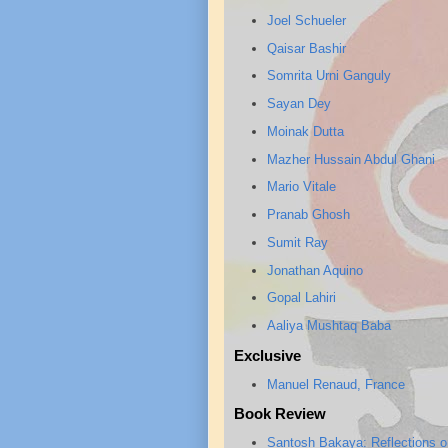
Joel Schueler
Qaisar Bashir
Somrita Urni Ganguly
Sayan Dey
Moinak Dutta
Mazher Hussain Abdul Ghani
Mario Vitale
Pranab Ghosh
Sumit Ray
Jonathan Aquino
Gopal Lahiri
Aaliya Mushtaq Baba
Exclusive
Manuel Renaud, France
Book Review
Santosh Bakaya: Reflections 