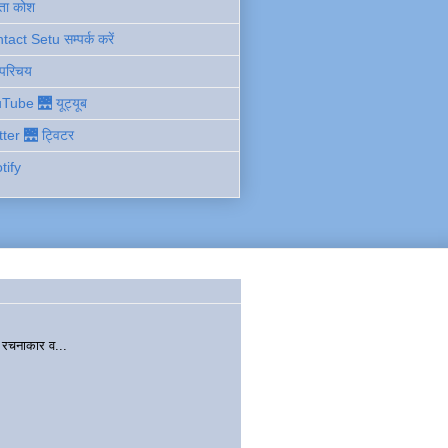
ता कोश
act Setu सम्पर्क करें
 परिचय
Tube 🌉 यूट्यूब
tter 🌉 ट्विटर
tify
चनाकार व...