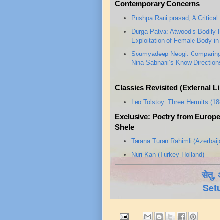
Contemporary Concerns
Pushpa Rani prasad; A Critical
Durga Patva: Atwood’s Bodily 
Exploitation of Female Body in 
Soumyadeep Neogi: Comparing Mi
Nina Sabnani’s Know Directio
Classics Revisited (External Li
Leo Tolstoy: Three Hermits (18
Exclusive: Poetry from Europe
Shele
Tarana Turan Rahimli (Azerbaij
Nuri Kan (Turkey-Holland)
सेतु,
Set