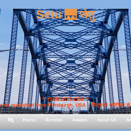
Setu 🌉 सेतु
** ISSN 2475-1359 **
nal published from Pittsburgh, USA :: पिट्सबर्ग अमेरिका से प
सेतु
Hiatus
Authors
Awards
About Us
Ar