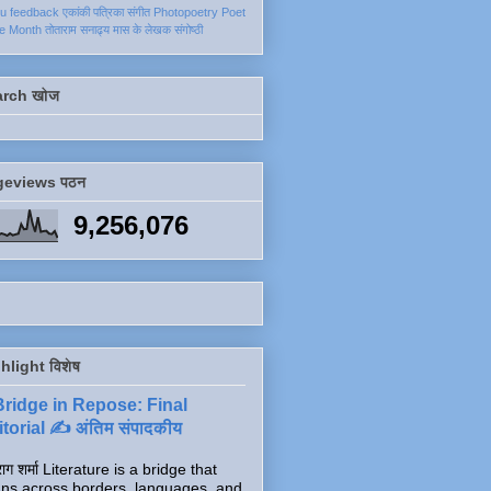
ku
feedback
एकांकी
पत्रिका
संगीत
Photopoetry
Poet
he Month
तोताराम सनाढ्य
मास के लेखक
संगोष्ठी
arch खोज
geviews पठन
9,256,076
hlight विशेष
Bridge in Repose: Final
torial ✍️ अंतिम संपादकीय
ाग शर्मा Literature is a bridge that
ns across borders, languages, and