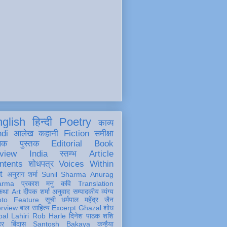
glish
हिन्दी
Poetry
काव्य
ndi
आलेख
कहानी
Fiction
समीक्षा
खक
पुस्तक
Editorial
Book
view
India
स्तम्भ
Article
ntents
शोधपत्र
Voices Within
t
अनुराग शर्मा
Sunil Sharma
Anurag
arma
प्रकाश मनु
कवि
Translation
कथा
Art
दीपक शर्मा
अनुवाद
सम्पादकीय
व्यंग्य
oto Feature
सूची
धर्मपाल महेंद्र जैन
erview
बाल साहित्य
Excerpt
Ghazal
शोध
al Lahiri
Rob Harle
दिनेश पाठक शशि
हर
बिंदास
Santosh Bakaya
कन्हैया