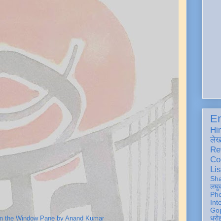
En
Hi
ले
Re
Co
Lis
Sh
लघु
Ph
Int
Gop
धरो
on the Window Pane by Anand Kumar