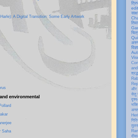
त्रि
edi
साक्ष
arle): A Digital Transition: Some Early Artwork
Ch
तिवा
Ga
चित्
Qu
अरु
विज्
Aut
Vis
Con
an
श्रद्
Rab
Rep
prus
और 
सेतु
y and environmental
दृश्य
भक्
ollard
अन
akar
Her
गिरि
nerjee
तुल
Ran
r Saha
दीवा