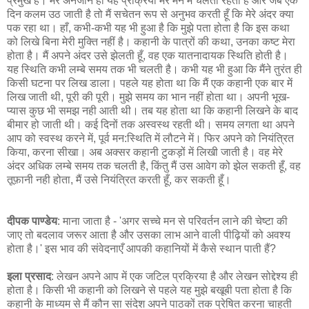
प्रमुख है। मेरे अनजाने ही यह प्रक्रिया मेरे मन में चलती रहती है और जब एक
दिन कलम उठ जाती है तो मैं सचेतन रूप से अनुभव करती हूँ कि मेरे अंदर क्या
पक रहा था। हाँ, कभी-कभी यह भी हुआ है कि मुझे पता होता है कि इस कथा
को लिखे बिना मेरी मुक्ति नहीं है। कहानी के पात्रों की कथा, उनका कष्ट मेरा
होता है। मैं अपने अंदर उसे झेलती हूँ, वह एक यातनादायक स्थिति होती है।
यह स्थिति कभी लम्बे समय तक भी चलती है। कभी यह भी हुआ कि मैंने तुरंत ही
किसी घटना पर लिख डाला। पहले यह होता था कि मैं एक कहानी एक बार में
लिख जाती थी, पूरी की पूरी। मुझे समय का भान नहीं होता था। अपनी भूख-
प्यास कुछ भी समझ नही आती थी। तब यह होता था कि कहानी लिखने के बाद
बीमार हो जाती थी। कई दिनों तक अस्वस्थ रहती थी। समय लगता था अपने
आप को स्वस्थ करने में, पूर्व मन:स्थिति में लौटने में। फिर अपने को नियंत्रित
किया, करना सीखा। अब अक्सर कहानी टुकड़ों में लिखी जाती है। वह मेरे
अंदर अधिक लम्बे समय तक चलती है, किंतु मैं उस आवेग को झेल सकती हूँ, वह
तूफ़ानी नही होता, मैं उसे नियंत्रित करती हूँ, कर सकती हूँ।
दीपक पाण्डेय
: माना जाता है - 'अगर सच्चे मन से परिवर्तन लाने की चेष्टा की
जाए तो बदलाव जरूर आता है और उसका लाभ आने वाली पीढ़ियों को अवश्य
होता है।' इस भाव की संवेदनाएँ आपकी कहानियों में कैसे स्थान पाती हैं?
इला प्रसाद
: लेखन अपने आप में एक जटिल प्रक्रिया है और लेखन सोद्देश्य ही
होता है। किसी भी कहानी को लिखने से पहले यह मुझे बखूबी पता होता है कि
कहानी के माध्यम से मैं कौन सा संदेश अपने पाठकों तक प्रेषित करना चाहती