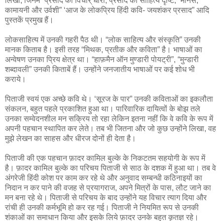
लिखीं, जिनमें “प्रसाद की विचार् धारा, प्रसाद की साहित्य दृष्टि, “मानस,
कामायनी और उर्वशी” ‘आज के लोकप्रिय हिंदी कवि- जयशंकर प्रसाद” आदि
पुस्तकें प्रमुख हैं।
लोकसाहित्य में उनकी गहरी पैठ थी। “लोक साहित्य और संस्कृति” उनकी
मानक किताब है। इसी तरह “मिथक, प्रतीक और कविता” है। भाषाओं का
अन्वेषण उनका प्रिय क्षेत्र था। “हाफ़मैन ऑन मुण्डारी पोयट्री”, “मुन्डारी
शब्दावली” उनकी किताबें हैं। उन्होंने जनजातीय भाषाओं पर कई शोध भी
कराये।
पिताजी स्वयं एक अच्छे कवि थे। ‘सूरज के पार” उनकी कविताओं का इकलौता
संकलन, बहुत पहले प्रकाशित हुआ था। पारिवारिक दायित्वों के बोझ तले
उनका सम्वेदनशील मन सक्रिय तो रहा लेकिन इतना नहीं कि वे कवि के रूप में
अपनी पहचान स्थापित कर लेते। तब भी जितना और जो कुछ उन्होंने लिखा, वह
मुझे लेखन का साहस और धीरज दोनों ही देता है।
पिताजी की एक पहचान फ़ादर कामिल बुल्के के निकटतम सहयोगी के रूप में
है। फ़ादर कामिल बुल्के का परिचय पिताजी से साठ के दशक में हुआ था। तब वे
अंगरेजी हिंदी कोश पर काम कर रहे थे और अनुवाद सम्बन्धी कठिनाइयों का
निदान न कर पाने की वजह से प्रयागराज, अपने मित्रों के पास, लौट जाने का
मन बना रहे थे। पिताजी से परिचय के बाद उन्होंने यह विचार त्याग दिया और
रांची ही उनकी कर्मभूमि हो कर रह गई। पिताजी ने नियमित रूप से उनकी
शंकाओं का समाधान किया और इसके लिये फ़ादर उनके बहुत कृतज्ञ रहे।