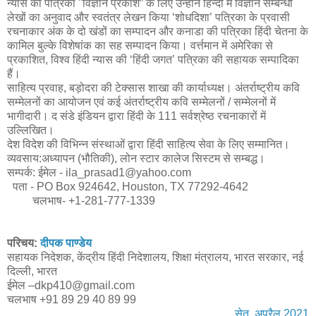
न्यास की पत्रिका "विज्ञान प्रकाश” के लिए उन्होंने हिन्दी में विज्ञान सम्बन्धी
लेखों का अनुवाद और स्वतंत्र लेखन किया ‘शोधदिशा’ पत्रिका के प्रवासी
रचनाकार अंक के दो खंडों का सम्पादन और कनाडा की पत्रिका हिंदी चेतना के
कामिल बुल्के विशेषांक का सह सम्पादन किया। वर्त्तमान में अमेरिका से
प्रकाशित, विश्व हिंदी न्यास की ‘हिंदी जगत’ पत्रिका की सहायक सम्पादिका
हैं।
साहित्य प्रवाह, बड़ोदरा की टेक्सास शाखा की कार्याध्यक्ष। अंतर्राष्ट्रीय कवि
सम्मेलनों का आयोजन एवं कई अंतर्राष्ट्रीय कवि सम्मेलनों / सम्मेलनों में
भागीदारी। द संडे इंडियन द्वारा हिंदी के 111 सर्वश्रेष्ठ रचनाकारों में
उल्लिखित।
देश विदेश की विभिन्न संस्थाओं द्वारा हिंदी साहित्य सेवा के लिए सम्मानित।
व्यवसाय:अध्यापन (भौतिकी), लोन स्टार कालेज सिस्टम से सम्बद्ध।
सम्पर्क: ईमेल - ila_prasad1@yahoo.com
पता - PO Box 924642, Houston, TX 77292-4642
चलभाष- +1-281-777-1339
परिचय:
दीपक पाण्डेय
सहायक निदेशक, केंद्रीय हिंदी निदेशालय, शिक्षा मंत्रालय, भारत सरकार, नई
दिल्ली, भारत
ईमेल –dkp410@gmail.com
चलभाष +91 89 29 40 89 99
सेतु, अप्रैल 2021