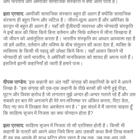
आप भारतीय और अमरीकी सामाजिक संस्कारों में क्या अंतर पाती हैं।
इला प्रसाद
: अमरीकी सामाजिक संस्कार बहुत ही अलग हैं क्योंकि सामाजिक
संरचना ही बहुत भिन्न और जटिल है। जीवन-मूल्य अलग हैं और अमेरिका के
कानून भी बहुत ही अलग हैं। यहाँ की पूँजीवादी व्यवस्था और भोगवादी संस्कृति
ने इन्हें कल की चिंता किये बिना वर्तमान और सिर्फ़ वर्तमान में जीना सिखाया है
जो जीवन को असंतुलित करता है। भारतीय संस्कृति का आधार आध्यात्म रहा है
जो हमें अतीत, वर्तमान और भविष्य के बीच संतुलन की कला देता है, व्यक्ति के
व्यक्तित्व के किसी भी पहलू की उपेक्षा किये बिना। यहाँ आकर कितने भी
भोगवादी हो जायें भारतीय, वे अमेरिकी मानसिकता को शायद ही अपना पाते हैं।
इसलिये इतनी कहानियाँ हो जाती हैं हमारे पास।
दीपक पाण्डेय
: 'इस कहानी का अंत नहीं' संग्रह की कहानियों के बारे में आपने
लिखा है- "इस संग्रह की एक-एक कहानी के पीछे बरसों की भोगी हुई पीड़ा,
घुटन और विवश क्रोध है जो लगातार मुझे अन्दर-ही-अन्दर गलाते रहे हैं और उस
सबको हर बार मेरे अनजाने ही मेरे मन-मस्तिष्क पर अंकित करता, मिटा देता,
फिए नए रूप में लिखता मेरा अवचेतन मन है।" इस संदर्भ में मैं जानना चाहता हूँ
कि साहित्य सृजन में निजता का क्या योगदान होता है?
इला प्रसाद
: साहित्य सृजन में निजता तो सौ प्रतिशत होती है। किसी भी
कहानी के पात्रों को अपने अंदर जिये बिना आप उसकी कथा कैसे लिख सकते
हैं! वह सब आपके ही साथ घटित होता रहता है तब तक, जब तक आप उसे