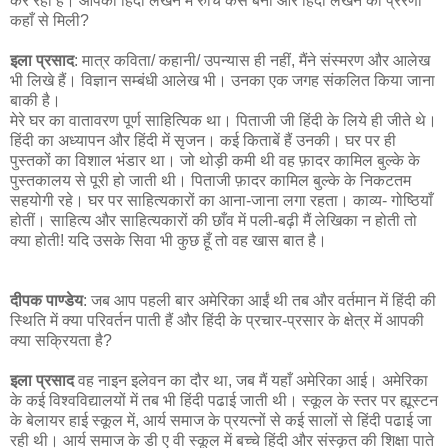
कर रही हैं। आपकी हिंदी लेखन में रुचि कैसे बनी और हिंदी लेखन की प्रेरणा
कहाँ से मिली?
इला प्रसाद
: मात्र कविता/ कहानी/ उपन्यास ही नहीं, मैंने संस्मरण और आलेख
भी लिखे हैं। विज्ञान सम्बंधी आलेख भी। उनका एक जगह संकलित किया जाना
बाकी है।
मेरे घर का वातावरण पूर्ण साहित्यिक था। पिताजी जी हिंदी के लिये ही जीते थे।
हिंदी का अध्यापन और हिंदी में सृजन। कई किताबें हैं उनकी। घर पर ही
पुस्तकों का विशाल भंडार था। जो थोड़ी कमी थी वह फ़ादर कामिल बुल्के के
पुस्तकालय से पूरी हो जाती थी। पिताजी फ़ादर कामिल बुल्के के निकटतम
सहयोगी रहे। घर पर साहित्यकारों का आना-जाना लगा रहता। काव्य- गोष्ठियाँ
होतीं। साहित्य और साहित्यकारों की छाँव में पली-बढ़ी मैं लेखिका न होती तो
क्या होती! यदि उसके सिवा भी कुछ हूँ तो वह खास बात है।
दीपक पाण्डेय
: जब आप पहली बार अमेरिका आईं थी तब और वर्तमान में हिंदी की
स्थिति में क्या परिवर्तन पाती हैं और हिंदी के प्रचार-प्रसार के क्षेत्र में आपकी
क्या सक्रियता है?
इला प्रसाद
वह नाइन इलेवन का दौर था, जब मैं यहाँ अमेरिका आई। अमेरिका
के कई विश्वविद्यालयों में तब भी हिंदी पढाई जाती थी। स्कूल के स्तर पर ह्यूस्टन
के बेलायर हाई स्कूल में, आर्य समाज के प्रयत्नों से कई सालों से हिंदी पढाई जा
रही थी। आर्य समाज के डी ए वी स्कूल में बच्चे हिंदी और संस्कृत की शिक्षा पाते