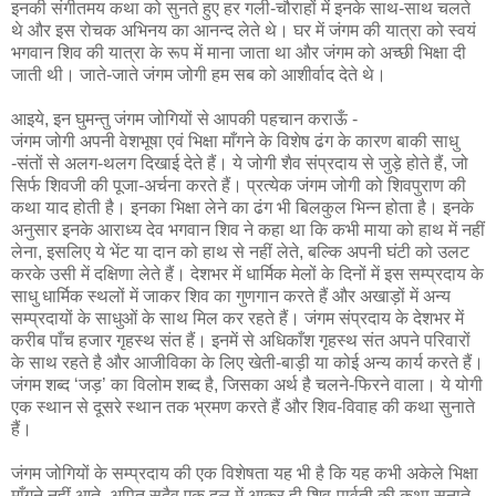
इनकी संगीतमय कथा को सुनते हुए हर गली-चौराहों में इनके साथ-साथ चलते
थे और इस रोचक अभिनय का आनन्द लेते थे। घर में जंगम की यात्रा को स्वयं
भगवान शिव की यात्रा के रूप में माना जाता था और जंगम को अच्छी भिक्षा दी
जाती थी। जाते-जाते जंगम जोगी हम सब को आशीर्वाद देते थे।
आइये, इन घुमन्तु जंगम जोगियों से आपकी पहचान कराऊँ -
जंगम जोगी अपनी वेशभूषा एवं भिक्षा माँगने के विशेष ढंग के कारण बाकी साधु
-संतों से अलग-थलग दिखाई देते हैं। ये जोगी शैव संप्रदाय से जुड़े होते हैं, जो
सिर्फ शिवजी की पूजा-अर्चना करते हैं। प्रत्येक जंगम जोगी को शिवपुराण की
कथा याद होती है। इनका भिक्षा लेने का ढंग भी बिलकुल भिन्न होता है। इनके
अनुसार इनके आराध्य देव भगवान शिव ने कहा था कि कभी माया को हाथ में नहीं
लेना, इसलिए ये भेंट या दान को हाथ से नहीं लेते, बल्कि अपनी घंटी को उलट
करके उसी में दक्षिणा लेते हैं। देशभर में धार्मिक मेलों के दिनों में इस सम्प्रदाय के
साधु धार्मिक स्थलों में जाकर शिव का गुणगान करते हैं और अखाड़ों में अन्य
सम्प्रदायों के साधुओं के साथ मिल कर रहते हैं। जंगम संप्रदाय के देशभर में
करीब पाँच हजार गृहस्थ संत हैं। इनमें से अधिकाँश गृहस्थ संत अपने परिवारों
के साथ रहते है और आजीविका के लिए खेती-बाड़ी या कोई अन्य कार्य करते हैं।
जंगम शब्द ‘जड़’ का विलोम शब्द है, जिसका अर्थ है चलने-फिरने वाला। ये योगी
एक स्थान से दूसरे स्थान तक भ्रमण करते हैं और शिव-विवाह की कथा सुनाते
हैं।
जंगम जोगियों के सम्प्रदाय की एक विशेषता यह भी है कि यह कभी अकेले भिक्षा
माँगने नहीं आते, अपितु सदैव एक दल में आकर ही शिव-पार्वती की कथा सुनाते