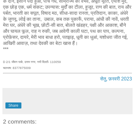
के दाने, इंसान पैदा हुआ, पाँच गधे, साम्राज्य का वैभव, अधूरी मूरत, ऐयाश मुर्दे,
एक छोड़ एक, धर्म संकट; उपन्यास: मुर्दों का टीला, हुजूर, रत्न की बात, राय और
पर्बत, भारती का सपूत, विषाद मठ, सीधा-सादा रास्ता, प्रतिदान, काका, अंधेरे
के जुगनू, लोई का ताना, उबाल, कब तक पुकारूँ, पराया, आंधी की नावें, धरती
मेरा घर, अंधेरे की भूख, छोटी-सी बात, बोलते खंडहर, पक्षी और आकाश, बौने
और घायल फूल, राह न रुकी, जब आवेगी काली घटा, पथ का पाप, कल्पना,
प्रोफ़ेसर, दायरे, मेरी भाव बाधा हरो, पतझड़, धूनी का धुआं, यशोधरा जीत गई,
आखिरी आवाज़, तथा देवकी का बेटा खास हैं।
***
D 2/1 जीवन पार्क, उत्तम नगर, नयी दिल्ली- 110059
चलभाष: 8377875009
सेतु, फ़रवरी 2023
Share
2 comments: