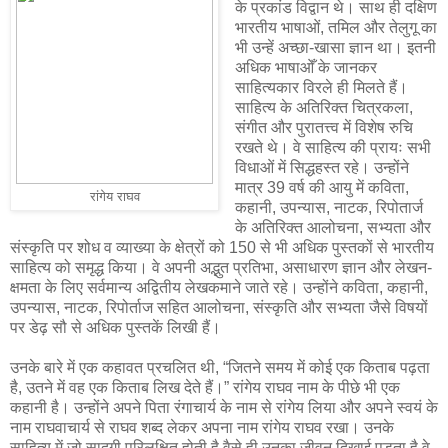
के प्रकांड विद्वान थे। साथ ही दक्षिण
भारतीय भाषाओं, तमिल और तेलुगू का
भी उन्हें अच्छा-खासा ज्ञान था। इतनी
अधिक भाषाओँ के जानकर
साहित्यकार विरले ही मिलते हैं।
साहित्य के अतिरिक्त चित्रकला,
संगीत और पुरातत्त्व में विशेष रुचि
रखते थे। वे साहित्य की प्रायः सभी
विधाओं में सिद्धहस्त रहे। उन्होंने
मात्र 39 वर्ष की आयु में कविता,
रांगेय राघव
कहानी, उपन्यास, नाटक, रिपोतार्ज
के अतिरिक्त आलोचना, सभ्यता और
संस्कृति पर शोध व व्याख्या के क्षेत्रों को 150 से भी अधिक पुस्तकों से भारतीय
साहित्य को समृद्ध किया। वे अपनी अद्भुत प्रतिभा, असाधारण ज्ञान और लेखन-
क्षमता के लिए सर्वमान्य अद्वितीय लेखकमाने जाते रहे। उन्होंने कविता, कहानी,
उपन्यास, नाटक, रिपोर्ताज सहित आलोचना, संस्कृति और सभ्यता जैसे विषयों
पर डेढ़ सौ से अधिक पुस्तकें लिखी हैं।
उनके बारे में एक कहावत प्रचलित थी, “जितने समय में कोई एक किताब पढ़ता
है, उतने में वह एक किताब लिख देते हैं।” रांगेय राघव नाम के पीछे भी एक
कहानी है। उन्होंने अपने पिता रंगाचार्य के नाम से रांगेय लिया और अपने स्वयं के
नाम राघवाचार्य से राघव शब्द लेकर अपना नाम रांगेय राघव रखा। उनके
साहित्य में जो सादगी परिलक्षित होती है वैसे ही उनका जीवन दिखाई पड़ता है वे