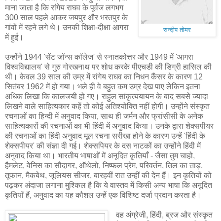
माना जाता है कि रांगेय राघव के पूर्वज लगभग
300 साल पहले आकर जयपुर और भरतपुर के
गांवों में रहने लगे थे। उनकी शिक्षा-दीक्षा आगरा
सन्दीप तोमर
में हुई।
उन्होंने 1944 'सेंट जॉन्स कॉलेज' से स्नातकोत्तर और 1949 में 'आगरा
विश्वविद्यालय' से गुरु गोरखनाथ पर शोध करके पीएचडी की डिग्री हासिल की
थी। केवल 39 साल की उम्र में रांगेय राघव का निधन कैंसर के कारण 12
सितंबर 1962 में हो गया। भले ही वे बहुत कम उम्र देख पाए लेकिन इतना
अधिक लिखा कि कालजयी हो गए। राहुल सांकृत्ययायन के बाद सबसे ज्यादा
लिखने वाले साहित्यकार कहें तो कोई अतिश्योक्ति नहीं होगी। उन्होंने संस्कृत
रचनाओं का हिन्दी में अनुवाद किया, साथ ही जर्मन और फ्रांसीसी के अनेक
साहित्यकारों की रचनाओं का भी हिंदी में अनुवाद किया। उनके द्वारा शेक्सपीयर
की रचनाओं का हिंदी अनुवाद मूल रचना सरीखा होने के कारण उन्हें 'हिंदी के
शेक्सपीयर' की संज्ञा दी गई। शेक्सपियर के दस नाटकों का उन्होंने हिंदी में
अनुवाद किया था। भारतीय भाषाओं में अनूदित कृतियाँ - जैसा तुम चाहो,
हैमलेट, वेनिस का सौदागर, ऑथेलो, निष्फल प्रेम, परिवर्तन, तिल का ताड़,
तूफान, मैकबेथ, जूलियस सीजर, बारहवीं रात उन्हीं की देन हैं। इन कृतियों को
पढ़कर अंदाजा लगाना मुश्किल है कि ये वास्तव में किसी अन्य भाषा कि अनूदित
कृतियाँ हैं, अनुवाद का यह कौशल उन्हें एक विशिष्ट दर्जा प्रदान करता है।
वह अंग्रेजी, हिंदी, ब्रज और संस्कृत