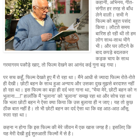
कहानी, अभिनय, गीत-
संगीत हर तरह से बाँध
लेने वाली। सभी ने
फिल्म को बहुत पसंद
किया। लौटते समय
बारिश हो रही थी तो हम
लोग साथ-साथ भीगे
भी। और घर लौटने के
बाद कपड़े बदलकर
कड़क चाय के साथ
गरमागरम पकौड़े खाए, तो फिल्म देखने का आनंद कई गुना बढ़ गया।
पर सच कहूँ, फिल्म देखते हुए मैं रो रहा था। मैंने आधी से ज्यादा फिल्म रोते-रोते
ही देखी। छोटी बहन के साथ हुआ अन्याय और उसका दुख मुझसे बरदाश्त नहीं
हो रहा था। इस फिल्म का बड़ा ही दर्द भरा गाना था, “भैया मेरे, छोटी बहन को न
भुलाना....!” हालाँकि मैं ‘भुलाना’ को ‘बुलाना’ समझ रहा था और सोच रहा था
कि भला छोटी बहन ने ऐसा क्या किया कि उस बुलाया ही न जाए। यह तो कुछ
ठीक बात नहीं है। तो भी छोटी बहन का दर्द ऐसा था कि वह आठ-आठ आँसू
रुला रहा था।
कहना न होगा कि इस फिल्म की मेरे जीवन में एक खास जगह है। इसलिए कि
यह मेरी देखी हुई शुरुआती फिल्मों में से है।