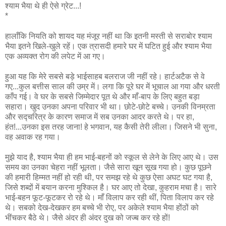
श्याम भैया थे ही ऐसे ग्रेट...!
*
हालाँकि नियति को शायद यह मंजूर नहीं था कि इतनी मस्ती से सराबोर श्याम
भैया इतने खिले-खुले रहें। एक त्रासदी हमारे घर में घटित हुई और श्याम भैया
एक अव्यक्त रोग की लपेट में आ गए।
हुआ यह कि मेरे सबसे बड़े भाईसाहब बलराज जी नहीं रहे। हार्टअटैक से वे
गए...कुल बत्तीस साल की उम्र में। लगा कि पूरे घर में भूचाल आ गया और धरती
काँप गई। वे घर के सबसे जिम्मेदार पूत थे और माँ-बाप के लिए बहुत बड़ा
सहारा। खुद उनका अपना परिवार भी था। छोटे-छोटे बच्चे। उनकी विनम्रता
और सद्चरित्र के कारण समाज में सब उनका आदर करते थे। पर हा,
हंत!...उनका इस तरह जाना! हे भगवान, यह कैसी तेरी लीला। जिसने भी सुना,
वह अवाक रह गया।
मुझे याद है, श्याम भैया ही हम भाई-बहनों को स्कूल से लेने के लिए आए थे। उस
समय का उनका चेहरा नहीं भूलता। जैसे सारा खून सूख गया हो। कुछ पूछने
की हमारी हिम्मत नहीं हो रही थी, पर समझ रहे थे कुछ ऐसा अघट घट गया है,
जिसे शब्दों में बयान करना मुश्किल है। घर आए तो देखा, कुहराम मचा है। सारे
भाई-बहन फूट-फूटकर रो रहे थे। माँ विलाप कर रही थीं, पिता विलाप कर रहे
थे। सबको देख-देखकर हम बच्चे भी रोए, पर अकेले श्याम भैया होंठों को
भींचकर बैठे थे। जैसे अंदर ही अंदर दुख को जज्ब कर रहे हों!