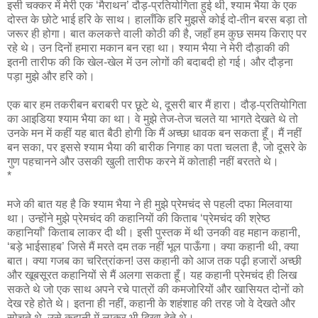
इसी चक्कर में मेरी एक ‘मैराथन’ दौड़-प्रतियोगिता हुई थी, श्याम भैया के एक
दोस्त के छोटे भाई हरि के साथ। हालाँकि हरि मुझसे कोई दो-तीन बरस बड़ा तो
जरूर ही होगा। बात कलकत्ते वाली कोठी की है, जहाँ हम कुछ समय किराए पर
रहे थे। उन दिनों हमारा मकान बन रहा था। श्याम भैया ने मेरी दौड़ाकी की
इतनी तारीफ की कि खेल-खेल में उन लोगों की बदाबदी हो गई। और दौड़ना
पड़ा मुझे और हरि को।
एक बार हम तकरीबन बराबरी पर छूटे थे, दूसरी बार मैं हारा। दौड़-प्रतियोगिता
का आइडिया श्याम भैया का था। वे मुझे तेज-तेज चलते या भागते देखते थे तो
उनके मन में कहीं यह बात बैठी होगी कि मैं अच्छा धावक बन सकता हूँ। मैं नहीं
बन सका, पर इससे श्याम भैया की बारीक निगाह का पता चलता है, जो दूसरे के
गुण पहचानने और उसकी खुली तारीफ करने में कोताही नहीं बरतते थे।
*
मजे की बात यह है कि श्याम भैया ने ही मुझे प्रेमचंद से पहली दफा मिलवाया
था। उन्होंने मुझे प्रेमचंद की कहानियों की किताब ‘प्रेमचंद की श्रेष्ठ
कहानियाँ’ किताब लाकर दी थी। इसी पुस्तक में थी उनकी वह महान कहानी,
‘बड़े भाईसाहब’ जिसे मैं मरते दम तक नहीं भूल पाऊँगा। क्या कहानी थी, क्या
बात। क्या गजब का चरित्रांकन! उस कहानी को आज तक पढ़ी हजारों अच्छी
और खूबसूरत कहानियों से मैं अलगा सकता हूँ। यह कहानी प्रेमचंद ही लिख
सकते थे जो एक साथ अपने रचे पात्रों की कमजोरियों और खासियत दोनों को
देख रहे होते थे। इतना ही नहीं, कहानी के शहंशाह की तरह जो वे देखते और
सोचते थे, उसे कहानी में लाकर भी दिखा देते थे।