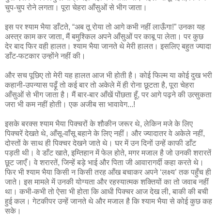
चुप-चुप रोने लगता। पूरा चेहरा आँसुओं से भीग जाता।
इस पर श्याम भैया डाँटते, “अब तू रोया तो आगे कभी नहीं लाऊँगा!” उनका यह
अस्त्र काम कर जाता, मैं बमुश्किल अपने आँसुओं पर काबू पा लेता। पर कुछ
देर बाद फिर वही हालत। श्याम भैया जानते थे मेरी हालत। इसलिए बहुत ज्यादा
डाँट-फटकार उन्होंने नहीं की।
और सच पूछिए तो मेरी यह हालत आज भी होती है। कोई फिल्म या कोई दुख भरी
कहानी-उपन्यास पढ़ूँ तो कई बार तो अकेले में ही रोना छूटता है, पूरा चेहरा
आँसुओं से भीग जाता है। मैं बार-बार आँखें पोंछता हूँ, पर आगे पढ़ने की उत्सुकता
जरा भी कम नहीं होती। एक अजीब सा भावावेग...!
इसके बरक्स श्याम भैया पिक्चरों के शौकीन जरूर थे, लेकिन मजे के लिए
पिक्चरें देखते थे, आँसू-वाँसू बहाने के लिए नहीं। और ज्यादातर वे अकेले नहीं,
दोस्तों के साथ ही पिक्चर देखने जाते थे। घर में उन दिनों उन्हें काफी डाँट
पड़ती थी। वे डाँट खाते, इम्तिहान में फेल होते, मगर मजाल है जो उनकी शरारतें
छूट जाएँ। वे शरारतें, जिन्हें बड़े भाई और पिता जी आवारागर्दी कहा करते थे।
फिर भी श्याम भैया किसी न किसी तरह आँख बचाकर अपने ‘लक्ष्य’ तक पहुँच ही
जाते। इस मामले में उनकी योग्यता और रहस्यात्मक शक्तियों का तो जवाब नहीं
था। कभी-कभी तो ऐसा भी होता कि आधी पिक्चर आज देख ली, बाकी की बची
हुई कल। गेटकीपर उन्हें जानते थे और मजाल है कि श्याम भैया से कोई कुछ कह
सके।