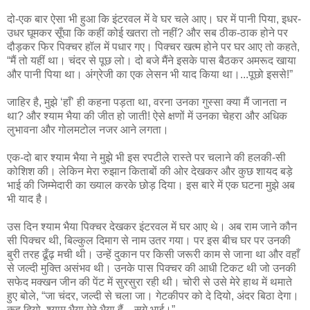
दो-एक बार ऐसा भी हुआ कि इंटरवल में वे घर चले आए। घर में पानी पिया, इधर-
उधर घूमकर सूँघा कि कहीं कोई खतरा तो नहीं? और सब ठीक-ठाक होने पर
दौड़कर फिर पिक्चर हॉल में पधार गए। पिक्चर खत्म होने पर घर आए तो कहते,
“मैं तो यहीं था। चंदर से पूछ लो। दो बजे मैंने इसके पास बैठकर अमरूद खाया
और पानी पिया था। अंग्रेजी का एक लेसन भी याद किया था।...पूछो इससे!”
जाहिर है, मुझे ‘हाँ’ ही कहना पड़ता था, वरना उनका गुस्सा क्या मैं जानता न
था? और श्याम भैया की जीत हो जाती! ऐसे क्षणों में उनका चेहरा और अधिक
लुभावना और गोलमटोल नजर आने लगता।
एक-दो बार श्याम भैया ने मुझे भी इस रपटीले रास्ते पर चलाने की हलकी-सी
कोशिश की। लेकिन मेरा रुझान किताबों की ओर देखकर और कुछ शायद बड़े
भाई की जिम्मेदारी का ख्याल करके छोड़ दिया। इस बारे में एक घटना मुझे अब
भी याद है।
उस दिन श्याम भैया पिक्चर देखकर इंटरवल में घर आए थे। अब राम जाने कौन
सी पिक्चर थी, बिल्कुल दिमाग से नाम उतर गया। पर इस बीच घर पर उनकी
बुरी तरह ढूँढ़ मची थी। उन्हें दुकान पर किसी जरूरी काम से जाना था और वहाँ
से जल्दी मुक्ति असंभव थी। उनके पास पिक्चर की आधी टिकट थी जो उनकी
सफेद मक्खन जीन की पेंट में सुरसुरा रही थी। चोरी से उसे मेरे हाथ में थमाते
हुए बोले, “जा चंदर, जल्दी से चला जा। गेटकीपर को दे दियो, अंदर बिठा देगा।
कह दियो, श्याम भैया मेरे भैया हैं—सगे भाई।”