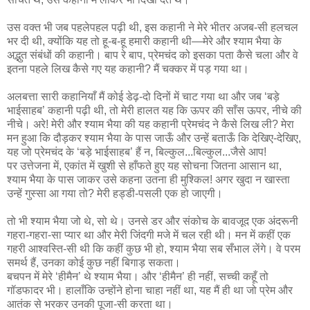
उस वक्त भी जब पहलेपहल पढ़ी थी, इस कहानी ने मेरे भीतर अजब-सी हलचल
भर दी थी, क्योंकि यह तो हू-ब-हू हमारी कहानी थी—मेरे और श्याम भैया के
अद्भुत संबंधों की कहानी। बाप रे बाप, प्रेमचंद को इसका पता कैसे चला और वे
इतना पहले लिख कैसे गए यह कहानी? मैं चक्कर में पड़ गया था।
अलबत्ता सारी कहानियाँ मैं कोई डेढ़-दो दिनों में चाट गया था और जब ‘बड़े
भाईसाहब’ कहानी पढ़ी थी, तो मेरी हालत यह कि ऊपर की साँस ऊपर, नीचे की
नीचे। अरे! मेरी और श्याम भैया की यह कहानी प्रेमचंद ने कैसे लिख ली? मेरा
मन हुआ कि दौड़कर श्याम भैया के पास जाऊँ और उन्हें बताऊँ कि देखिए-देखिए,
यह जो प्रेमचंद के ‘बड़े भाईसाहब’ हैं न, बिल्कुल...बिल्कुल...जैसे आप!
पर उत्तेजना में, एकांत में खुशी से हाँफते हुए यह सोचना जितना आसान था,
श्याम भैया के पास जाकर उसे कहना उतना ही मुश्किल! अगर खुदा न खास्ता
उन्हें गुस्सा आ गया तो? मेरी हड्डी-पसली एक हो जाएगी।
तो भी श्याम भैया जो थे, सो थे। उनसे डर और संकोच के बावजूद एक अंदरूनी
गहरा-गहरा-सा प्यार था और मेरी जिंदगी मजे में चल रही थी। मन में कहीं एक
गहरी आश्वस्ति-सी थी कि कहीं कुछ भी हो, श्याम भैया सब सँभाल लेंगे। वे परम
समर्थ हैं, उनका कोई कुछ नहीं बिगाड़ सकता।
बचपन में मेरे ‘हीमैन’ थे श्याम भैया। और ‘हीमैन’ ही नहीं, सच्ची कहूँ तो
गॉडफादर भी। हालाँकि उन्होंने होना चाहा नहीं था, यह मैं ही था जो प्रेम और
आतंक से भरकर उनकी पूजा-सी करता था।