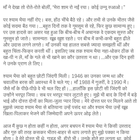
माँ ने देखा तो रोते-रोते बोलीं, “मेरा शाम रो नईं रया। कोई उन्नू रुआओ।”
पर श्याम भैया नहीं रोए। बस, होंठ भींचे बैठे रहे। और तभी से उनके भीतर जैसे
कोई सदमा बैठ गया।...बहुत दिनों तक वे गुमसुम से रहे, फिर कुछ सामान्य हुए।
पर उस हादसे का असर यह हुआ कि बीच-बीच में अचानक वे एकदम सुस्त और
गुमसुम हो जाते। सामन्यतः खूब खुश रहते। पर बीच में कभी-कभी बहुत ढीले
और उदास लगने लगते। माँ उनकी यह हालत सबसे ज्यादा समझती थीं और
बहुत चिंता-फिक्र करती थीं। इसलिए जब तक श्याम भैया नहा-धोकर ठीक से
खा-पी न लें, माँ के गले से भी खाने का कौर उतरता न था।...और एक दिन इसी
ने उनके प्राण ले लिए।
श्याम भैया को बहुत छोटी जिंदगी मिली। 1946 का उनका जन्म था और
चवालीस बरस की अवस्था में वे चले गए। माँ 1988 में गुजरीं, वे 1990 में।
जैसे माँ के पीछे-पीछे वे भी चल दिए हों।...हालाँकि इस छोटी सी जिंदगी को
उन्होंने भरपूर जिया। सब पर भरपूर प्यार लुटाते हुए। मुझे भी बाद के दिनों में बड़े
भाई और दोस्त दोनों का मिला-जुला प्यार दिया। मेरे दोस्त घर पर मिलने आते तो
मुझसे ज्यादा श्याम भैया से बतियाना उन्हें पसंद था और श्याम भैया उन्हें खूब
खिला-पिलाकर भेजने की जिम्मेदारी अपने ऊपर ओढ़ लेते।
आज मैं कुछ न होता कहीं न होता, अगर बचपन में श्याम भैया ने किसी उस्ताद
और गुरु की तरह कसकर भीतर-बाहर से थाप लगाते हुए मुझे पक्का न किया
होता। वे मेरे दोस्त भी थे, गाइड भी, हीरो भी। उनके होते हुए लगता था, कोई