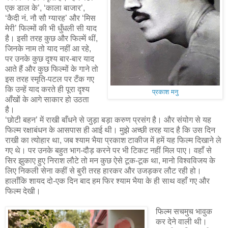
एक डाल के’, ‘काला बाजार’,
‘कैदी नं. नौ सौ ग्यारह’ और ‘मिस
मेरी’ फिल्मों की भी धुँधली सी याद
है। इसी तरह कुछ और फिल्में थीं,
जिनके नाम तो याद नहीं आ रहे,
पर उनके कुछ दृश्य बार-बार याद
आते हैं और कुछ फिल्मों के गाने तो
इस तरह स्मृति-पटल पर टँक गए
कि उन्हें याद करते ही पूरा दृश्य
प्रकाश मनु
आँखों के आगे साकार हो उठता
है।
‘छोटी बहन’ में राखी बाँधने से जुड़ा बड़ा करुण प्रसंग है। और संयोग से यह
फिल्म रक्षाबंधन के आसपास ही आई थी। मुझे अच्छी तरह याद है कि उस दिन
राखी का त्योहार था, जब श्याम भैया प्रकाश टाकीज में हमें यह फिल्म दिखाने ले
गए थे। पर उनके बहुत भाग-दौड़ करने पर भी टिकट नहीं मिल पाए। वहाँ से
सिर झुकाए हुए निराश लौटे तो मन कुछ ऐसे टूक-टूक था, मानो विश्वविजय के
लिए निकली सेना कहीं से बुरी तरह हारकर और उजड़कर लौट रही हो।
हालाँकि शायद दो-एक दिन बाद हम फिर श्याम भैया के ही साथ वहाँ गए और
फिल्म देखी।
फिल्म सचमुच भावुक
कर देने वाली थी।