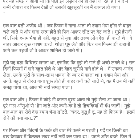
पर यह समझ न आया था कि पंछी इन लड़कों को ही कहा जा रहा है। बाद में
कभी दोबारा वह फिल्म देखी तो उसकी खूबसूरती का मैं कायल हो गया।
*
एक बात बड़ी अजीब थी। जब फिल्म में गाना आता तो श्याम भैया हॉल से बाहर
चले जाते थे और गाना खत्म होते ही फिर आकर सीट पर बैठ जाते। मुझे हैरानी
थी, सिर्फ श्याम भैया ही नहीं, बहुत से युवा और तरुण लोग ऐसा ही करते थे। वे
बाहर आकर कुछ गपशप करते, थोड़ा घूम लेते और फिर जब फिल्म की कहानी
आगे चल पड़ती तो वे आकर शामिल हो जाते थे।
मुझे यह बड़ा विचित्र लगता था, इसलिए कि मुझे तो गाने ही अच्छे लगते थे। उन
दिनों फिल्मों में गाने बहुत होते थे और बेहद सुरीले गाने होते थे। मैं उनका आनंद
लेता, उनके सुरों के साथ-साथ भावना के ज्वार में बहता था। श्याम भैया और
उनके बहुत से दोस्त गाना शुरू होते ही बाहर क्यों चले जाते थे, यह मैं तब भी नहीं
समझ पाया था, आज भी नहीं समझ पाता।
एक बात और। फिल्म में कोई भी करुण दृश्य आता तो मुझे रोना आ जाता था।
पूरे गाल आँसुओं से भीग जाते और कभी-कभी तो हिचकियाँ भी बँध जातीं। मुझे
बात-बात पर रोते देख श्याम भैया डाँटते, “चंदर, बुद्धू है तू, यह तो फिल्म है। इसमें
रोने की क्या बात..?”
पर फिल्म और जिंदगी के फर्क की बात मेरे पल्ले न पड़ती। पर्दे पर किसी का
दुख देखकर मैं बिल्कुल सब्र नहीं नहीं कर पाता था। पहले आँसू बहते, फिर मैं