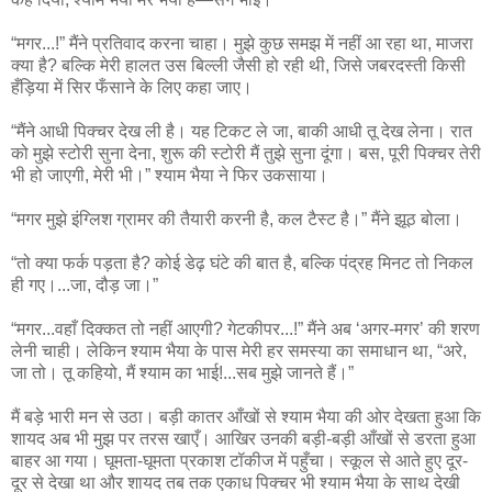
“मगर...!” मैंने प्रतिवाद करना चाहा। मुझे कुछ समझ में नहीं आ रहा था, माजरा
क्या है? बल्कि मेरी हालत उस बिल्ली जैसी हो रही थी, जिसे जबरदस्ती किसी
हँड़िया में सिर फँसाने के लिए कहा जाए।
“मैंने आधी पिक्चर देख ली है। यह टिकट ले जा, बाकी आधी तू देख लेना। रात
को मुझे स्टोरी सुना देना, शुरू की स्टोरी मैं तुझे सुना दूंगा। बस, पूरी पिक्चर तेरी
भी हो जाएगी, मेरी भी।” श्याम भैया ने फिर उकसाया।
“मगर मुझे इंग्लिश ग्रामर की तैयारी करनी है, कल टैस्ट है।” मैंने झूठ बोला।
“तो क्या फर्क पड़ता है? कोई डेढ़ घंटे की बात है, बल्कि पंद्रह मिनट तो निकल
ही गए।...जा, दौड़ जा।”
“मगर...वहाँ दिक्कत तो नहीं आएगी? गेटकीपर...!” मैंने अब ‘अगर-मगर’ की शरण
लेनी चाही। लेकिन श्याम भैया के पास मेरी हर समस्या का समाधान था, “अरे,
जा तो। तू कहियो, मैं श्याम का भाई!...सब मुझे जानते हैं।”
मैं बड़े भारी मन से उठा। बड़ी कातर आँखों से श्याम भैया की ओर देखता हुआ कि
शायद अब भी मुझ पर तरस खाएँ। आखिर उनकी बड़ी-बड़ी आँखों से डरता हुआ
बाहर आ गया। घूमता-घूमता प्रकाश टॉकीज में पहुँचा। स्कूल से आते हुए दूर-
दूर से देखा था और शायद तब तक एकाध पिक्चर भी श्याम भैया के साथ देखी