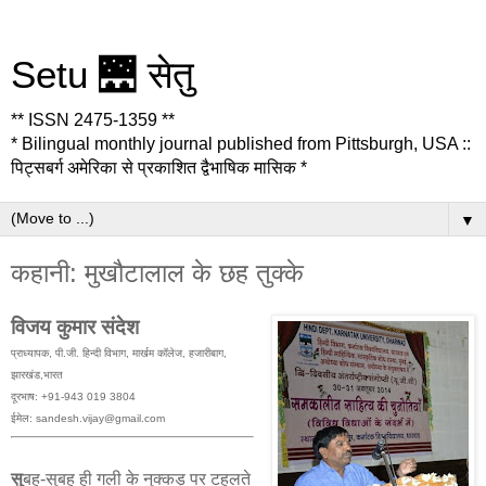
Setu 🌉 सेतु
** ISSN 2475-1359 **
* Bilingual monthly journal published from Pittsburgh, USA ::
पिट्सबर्ग अमेरिका से प्रकाशित द्वैभाषिक मासिक *
▼
कहानी: मुखौटालाल के छह तुक्के
विजय कुमार संदेश
प्राध्यापक, पी.जी. हिन्दी विभाग, मार्खम कॉलेज, हजारीबाग,
झारखंड,भारत
दूरभाष: +91-943 019 3804
ईमेल: sandesh.vijay@gmail.com
सु
बह-सुबह ही गली के नुक्कड़ पर टहलते