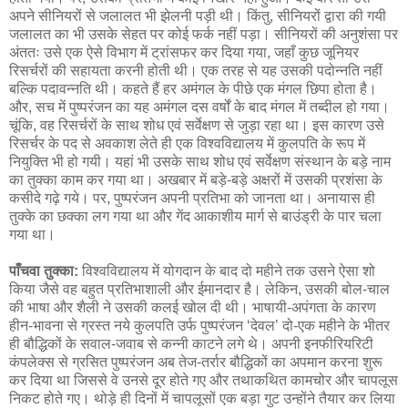
अपने सीनियरों से जलालत भी झेलनी पड़ी थी। किंतु, सीनियरों द्वारा की गयी
जलालत का भी उसके सेहत पर कोई फर्क नहीं पड़ा। सीनियरों की अनुशंसा पर
अंततः उसे एक ऐसे विभाग में ट्रांसफर कर दिया गया, जहाँ कुछ जूनियर
रिसर्चरों की सहायता करनी होती थी। एक तरह से यह उसकी पदोन्नति नहीं
बल्कि पदावन्नति थी। कहते हैं हर अमंगल के पीछे एक मंगल छिपा होता है।
और, सच में पुष्परंजन का यह अमंगल दस वर्षों के बाद मंगल में तब्दील हो गया।
चूंकि, वह रिसर्चरों के साथ शोध एवं सर्वेक्षण से जुड़ा रहा था। इस कारण उसे
रिसर्चर के पद से अवकाश लेते ही एक विश्वविद्यालय में कुलपति के रूप में
नियुक्ति भी हो गयी। यहां भी उसके साथ शोध एवं सर्वेक्षण संस्थान के बड़े नाम
का तुक्का काम कर गया था। अखबार में बड़े-बड़े अक्षरों में उसकी प्रशंसा के
कसीदे गढ़े गये। पर, पुष्परंजन अपनी प्रतिभा को जानता था। अनायास ही
तुक्के का छक्का लग गया था और गेंद आकाशीय मार्ग से बाउंड्री के पार चला
गया था।
पाँचवा तुक्का:
विश्वविद्यालय में योगदान के बाद दो महीने तक उसने ऐसा शो
किया जैसे वह बहुत प्रतिभाशाली और ईमानदार है। लेकिन, उसकी बोल-चाल
की भाषा और शैली ने उसकी कलई खोल दी थी। भाषायी-अपंगता के कारण
हीन-भावना से ग्रस्त नये कुलपति उर्फ पुष्परंजन ‘देवल’ दो-एक महीने के भीतर
ही बौद्धिकों के सवाल-जवाब से कन्नी काटने लगे थे। अपनी इनफीरियरिटी
कंपलेक्स से ग्रसित पुष्परंजन अब तेज-तर्रार बौद्धिकों का अपमान करना शुरू
कर दिया था जिससे वे उनसे दूर होते गए और तथाकथित कामचोर और चापलूस
निकट होते गए। थोड़े ही दिनों में चापलूसों एक बड़ा गुट उन्होंने तैयार कर लिया