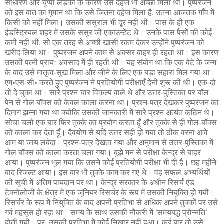
साधारण और चुप्पा लड़की के कारण उसे दहेज भी अच्छा मिला था। पुष्परंजन
को इस बात का गुमान था कि उसे जितना दहेज मिला है, उतना आजतक गाँव में
किसी को नहीं मिला। उसकी ससुराल भी दूर नहीं थी। पास के ही एक
इंडस्ट्रियल शहर में उसके ससुर जी एकाउन्टेंट थे। उनके पास पैसों की कोई
कमी नहीं थी, सो एक तरह से अच्छी खासी रकम देकर उन्होंने पुष्परंजन को
खरीद लिया था। पुष्परंजन अपने काम से अक्सर बाहर ही रहता था। इस कारण
उसकी पत्नी प्रायः अवसाद में ही रहती थी। यह संयोग था कि एक बेटे के जन्म
के बाद उसे मातृत्व-सुख मिला और जीने के लिए एक बड़ा सहारा मिल गया था।
एम॰एस-सी॰ करते हुए पुष्परंजन ने प्रतियोगी परीक्षाएँ देनी शुरू की थी। एक-दो
तो दे चुका था। सारे प्रश्न चार विकल्प वाले थे और उत्तर-पुस्तिका पर बॉल
पेन से गोल बॉक्स को केवल काला करना था। प्रश्न-पत्र देखकर पुष्परंजन का
दिमाग झन्ना गया था क्योंकि उसकी जानकारी में सारे प्रश्न अत्यंत कठिन थे।
सोचा चलो एक बार फिर तुक्के का प्रयोग करता हूँ और तुक्के से ही गोल-बॉक्स
को काला कर देता हूँ। दैवयोग से यदि उत्तर सही हो गया तो ठीक वरना आवे
आम या जाय लबेदा। प्रश्न-पत्र देखता गया और अनुमान से उत्तर-पुस्तिका में
गोल बॉक्स को काला करता चला गया। बुझे मन से परीक्षा केन्द्र से बाहर
आया। पुष्परंजन भूल गया कि उसने कोई प्रतियोगी परीक्षा भी दी है। छह महीने
बाद रिजल्ट आया। इस बार भी तुक्के काम कर गए थे। वह सफल अभ्यर्थियों
की सूची में अंतिम पायदान पर था। केन्द्र सरकार के अधीन रिसर्च एंड
टेक्नोलोजी के क्षेत्र में एक जूनियर रिसर्चर के रूप में उसकी नियुक्ति हो गयी।
रिसर्चर के रूप में नियुक्ति के बाद अपनी प्रतिभा से अधिक अपने तुक्कों पर उसे
गर्व महसूस हो रहा था। समय के साथ उसकी नौकरी में ‘समयबद्ध प्रोन्नति’
होती गयी। पर, उसकी प्रतिभा में कोई निखार नहीं हुआ। कई बार तो उसे