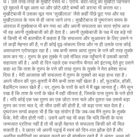
थे। उसे तरह-तरह के मुखौटे पसंद थे। प्रायः बंदर-भालू का मुखौटा पहनकर
पूरे मुहल्ले में घूम आता था और छोटे-छोटे बच्चों को डराया भी करता था।
मुखौटेबाजी में उसका मूल नाम ‘सुखीलाल’ जैसे कहीं पीछे छूट गया और वह
मुखौटालाल के नाम से ही जाना जाने लगा। मुखौटेबाज से पुष्परंजन समय के
अंतराल में तुक्केबाज भी बन गया था और अपनी सफलता का सारा श्रेय आज
भी वह अपनी तुक्केबाजी को ही देता है। अपनी तुक्केबाजी के पक्ष में वह बड़े गर्व
से किसी से भी बातचीत में कहता है कि सफलता और सुअवसर के लिए उसने न
तो कड़ी मेहनत की है, न ही कोई दृढ़-संकल्प लिया और ना ही उसके पास कोई
असाधारण प्रोफाइल रहा है। जब कभी समय आया तुरुप के पत्ते की तरह तुक्के
काम कर गए। तुरुप के इस तुक्के ने उसे मंजिल तक पहुँचाने में उसकी काफी
सहायता की है। अभी दो दिन पहले एक स्थानीय चैनल को इंटरव्यू देते हुए उसने
कहा था कि ताश के तुरुप के पत्ते की तरह तुरुप के तुक्के ने मेरा हमेशा साथ
दिया है। मेरी आजतक की सफलता में तुरुप के तुक्कों का बड़ा हाथ रहा है।
अपने जीवन की नूरा-कुश्ती में मैंने कभी ताश नहीं खेला है। हाँ, फुटबॉल, हॉकी,
बैडमिंटन जरूर खेले हैं। पर, तुरुप के पत्तों के बारे में मैं खूब जानता हूँ। मैंने सुन
रखा है कि ताश के पत्तों के खेल में वही जीतता है, जिसके पास तुरुप के पत्ते होते
हैं। यदि कोई एक पक्ष तुरुप का एक छोटा पत्ता चले और दूसरा पक्ष उससे बड़ा
तुरुप का पत्ता चल दे, तो जीत उसी की होती है, जो बड़ा पत्ता चल देता है।
पुष्परंजन सगर्व कहता भी है कि यह संयोग है कि जब-जब मैंने तुरुप के तुक्के
फेंके, मेरी जीत होती गयी। उसने आगे यह भी कहा कि यदि किसी के पास
जन्मजात प्रतिभा नहीं है तो भी कड़ी मेहनत से सफलता किसी को भी मिल
सकती है। वे छात्र जो अपनी पढ़ाई में स्वयं को दिन-रात झोंक देते हैं और
अनगिन चुनौतियों का सामना करते हुए भी संघर्षरत रहते हैं, वे अंततः लक्ष्य को