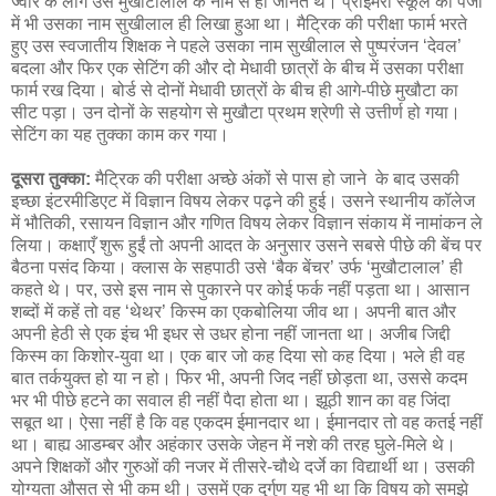
ज्वार के लोग उसे मुखौटालाल के नाम से ही जानते थे। प्राइमरी स्कूल की पंजी
में भी उसका नाम सुखीलाल ही लिखा हुआ था। मैट्रिक की परीक्षा फार्म भरते
हुए उस स्वजातीय शिक्षक ने पहले उसका नाम सुखीलाल से पुष्परंजन ‘देवल’
बदला और फिर एक सेटिंग की और दो मेधावी छात्रों के बीच में उसका परीक्षा
फार्म रख दिया। बोर्ड से दोनों मेधावी छात्रों के बीच ही आगे-पीछे मुखौटा का
सीट पड़ा। उन दोनों के सहयोग से मुखौटा प्रथम श्रेणी से उत्तीर्ण हो गया।
सेटिंग का यह तुक्का काम कर गया।
दूसरा तुक्का:
मैट्रिक की परीक्षा अच्छे अंकों से पास हो जाने के बाद उसकी
इच्छा इंटरमीडिएट में विज्ञान विषय लेकर पढ़ने की हुई। उसने स्थानीय कॉलेज
में भौतिकी, रसायन विज्ञान और गणित विषय लेकर विज्ञान संकाय में नामांकन ले
लिया। कक्षाएँ शुरू हुईं तो अपनी आदत के अनुसार उसने सबसे पीछे की बेंच पर
बैठना पसंद किया। क्लास के सहपाठी उसे ‘बैक बेंचर’ उर्फ ‘मुखौटालाल’ ही
कहते थे। पर, उसे इस नाम से पुकारने पर कोई फर्क नहीं पड़ता था। आसान
शब्दों में कहें तो वह ‘थेथर’ किस्म का एकबोलिया जीव था। अपनी बात और
अपनी हेठी से एक इंच भी इधर से उधर होना नहीं जानता था। अजीब जिद्दी
किस्म का किशोर-युवा था। एक बार जो कह दिया सो कह दिया। भले ही वह
बात तर्कयुक्त हो या न हो। फिर भी, अपनी जिद नहीं छोड़ता था, उससे कदम
भर भी पीछे हटने का सवाल ही नहीं पैदा होता था। झूठी शान का वह जिंदा
सबूत था। ऐसा नहीं है कि वह एकदम ईमानदार था। ईमानदार तो वह कतई नहीं
था। बाह्य आडम्बर और अहंकार उसके जेहन में नशे की तरह घुले-मिले थे।
अपने शिक्षकों और गुरुओं की नजर में तीसरे-चौथे दर्जे का विद्यार्थी था। उसकी
योग्यता औसत से भी कम थी। उसमें एक दुर्गुण यह भी था कि विषय को समझे