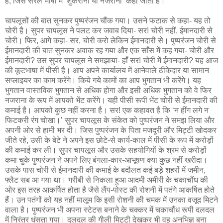
है, जिसे सरल भाषा में ‘शुकराना या नजराना’ कहा जाता है।
चापलूसों की बात सुनकर पुष्परंजन चौंक गया। उसने फटाक से कहा- यह तो
चोरी है। सुपर चापलूस ने पलट कर जवाब दिया- सर! चोरी नहीं, ईमानदारी से
चोरी। फिर, आगे कहा- सर, चोरी करो लेकिन ईमानदारी से। पुष्परंजन चोरी से
ईमानदारी की बात सुनकर अवाक रह गया और एक साँस में कह गया- चोरी और
ईमानदारी? उस सुपर चापलूस ने समझाया- हाँ सर! चोरी में ईमानदारी? यह आज
की कूटभाषा में पीसी है। आप अपने कार्यालय में आनेवाले ठीकेदार या सामान
सप्लाइयर का काम करेंगे। किये गये कामों का आप भुगतान भी करेंगे। यह
भुगतान वास्तविक भुगतान से अधिक होगा और इसी अधिक भुगतान को वे फिर
नजराना के रूप में आपको भेंट करेंगे। यही पीसी रूपी भेंट चोरी से ईमानदारी की
कमाई है। आपको कुछ नहीं करना है। सर! एक कहावत है कि ‘न हींग लगे न
फिटकरी रंग चोखा।’ सुपर चापलूस के संकेत को पुष्परंजन ने समझ लिया और
अपनी ओर से हामी भर दी। जिस पुष्परंजन के पिता मजदूरी और मिट्टी खोदकर
जीते रहे, उसी के बेटे ने अपने इस छोटे-से कार्य-काल में पीसी के रूप में करोड़ों
की कमाई कर ली। सुपर चापलूस और उसके सहयोगियों के श्रम से करोड़ों
कमा चुके पुष्परंजन ने अपने लिए बंगला-कार-आभूषण क्या कुछ नहीं खरीदा।
उसके पास चोरी से ईमानदारी की कमाई के बदौलत कई बड़े शहरों में जमीन,
फ्लैट सब आ गया था। गरीबी से निकला हुआ आदमी अमीरी के चकाचौंध की
ओर इस तरह आकर्षित होता है जैसे लैंप-पोस्ट की रोशनी में पतंगे आकर्षित होते
हैं। उन पतंगों को यह नहीं मालूम कि इसी रोशनी की चमक में उनका वजूद मिटने
वाला है। पुष्परंजन भी अपना स्टेटस बनाने के चक्कर में चकाचौंध रूपी दलदल
में निरंतर धंसता गया। दलदल की गीली मिट्टी देखकर भी वह अनभिज्ञ बना