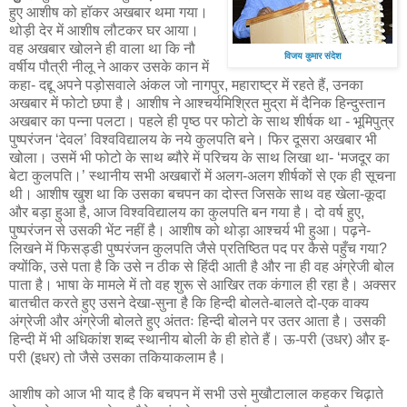
हुए आशीष को हॉकर अखबार थमा गया।
थोड़ी देर में आशीष लौटकर घर आया।
वह अखबार खोलने ही वाला था कि नौ
विजय कुमार संदेश
वर्षीय पौत्री नीलू ने आकर उसके कान में
कहा- दद्दू अपने पड़ोसवाले अंकल जो नागपुर, महाराष्ट्र में रहते हैं, उनका
अखबार में फोटो छपा है। आशीष ने आश्चर्यमिश्रित मुद्रा में दैनिक हिन्दुस्तान
अखबार का पन्ना पलटा। पहले ही पृष्ठ पर फोटो के साथ शीर्षक था - भूमिपुत्र
पुष्परंजन ‘देवल’ विश्वविद्यालय के नये कुलपति बने। फिर दूसरा अखबार भी
खोला। उसमें भी फोटो के साथ ब्यौरे में परिचय के साथ लिखा था- ‘मजदूर का
बेटा कुलपति।’ स्थानीय सभी अखबारों में अलग-अलग शीर्षकों से एक ही सूचना
थी। आशीष खुश था कि उसका बचपन का दोस्त जिसके साथ वह खेला-कूदा
और बड़ा हुआ है, आज विश्वविद्यालय का कुलपति बन गया है। दो वर्ष हुए,
पुष्परंजन से उसकी भेंट नहीं है। आशीष को थोड़ा आश्चर्य भी हुआ। पढ़ने-
लिखने में फिसड्डी पुष्परंजन कुलपति जैसे प्रतिष्ठित पद पर कैसे पहुँच गया?
क्योंकि, उसे पता है कि उसे न ठीक से हिंदी आती है और ना ही वह अंग्रेजी बोल
पाता है। भाषा के मामले में तो वह शुरू से आखिर तक कंगाल ही रहा है। अक्सर
बातचीत करते हुए उसने देखा-सुना है कि हिन्दी बोलते-बालते दो-एक वाक्य
अंग्रेजी और अंग्रेजी बोलते हुए अंततः हिन्दी बोलने पर उतर आता है। उसकी
हिन्दी में भी अधिकांश शब्द स्थानीय बोली के ही होते हैं। ऊ-परी (उधर) और इ-
परी (इधर) तो जैसे उसका तकियाकलाम है।
आशीष को आज भी याद है कि बचपन में सभी उसे मुखौटालाल कहकर चिढ़ाते