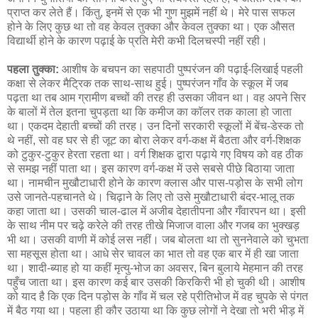
प्राप्त कर लेते हैं। किंतु, इनमें से एक भी गुण मुझमें नहीं थे। मेरे पास सफल
होने के लिए कुछ था तो वह केवल तुक्का और केवल तुक्का था। एक औसत
विद्यार्थी होने के कारण पढ़ाई के प्रति मेरी कभी दिलचस्पी नहीं रही।
पहला तुक्का:
आशीष के बचपन का सहपाठी पुष्परंजन की पढ़ाई-लिखाई पहली
कक्षा से लेकर मैट्रिक तक साथ-साथ हुई। पुष्परंजन गाँव के स्कूल में जब
पढ़ता था तब आम ग्रामीण बच्चों की तरह ही उसका जीवन था। वह अपने सिर
के बालों में तेल इतना चुपड़ता था कि कमीज का कॉलर तक काला हो जाता
था। एकदम देहाती बच्चों की तरह। उन दिनों सरकारी स्कूलों में बेंच-डेस्क तो
थे नहीं, सो वह घर से ही जूट का बोरा लेकर वर्ग-कक्ष में बैठता और वर्ग-शिक्षक
को टुकुर-टुकुर हेरता रहता था। वर्ग शिक्षक द्वारा पढ़ाये गए विषय को वह ठीक
से समझ नहीं पाता था। इस कारण वर्ग-कक्ष में उसे सबसे पीछे बिठाया जाता
था। नामचीन मुखौटाधारी होने के कारण क्लास और पास-पड़ोस के सभी लोग
उसे जानते-पहचानते थे। चिढ़ाने के लिए तो उसे मुखौटाधारी बंदर-भालू तक
कहा जाता था। उसकी चाल-ढाल में अजीब देहातीपना और गँवारपन था। इसी
के साथ नीम पर चढ़े करेले की तरह तीखे मिजाज वाला और गजब का भुक्खड़
भी था। उसकी वाणी में कोई लस नहीं। जब बोलता था तो सुननेवाले को चुभता
सा महसूस होता था। आधे सेर चावल का भात तो वह एक बार में ही खा जाता
था। शादी-ब्याह हो या कहीं मृत्यु-भोज का अवसर, बिन बुलाये मेहमान की तरह
पहुँच जाता था। इस कारण कई बार उसकी किरकिरी भी हो चुकी थी। आशीष
को याद है कि एक दिन पड़ोस के गाँव में चल रहे प्रीतिभोज में वह चुपके से पंगत
में बैठ गया था। पहला ही कौर उठाया था कि कुछ लोगों ने देखा तो भरी भीड़ में