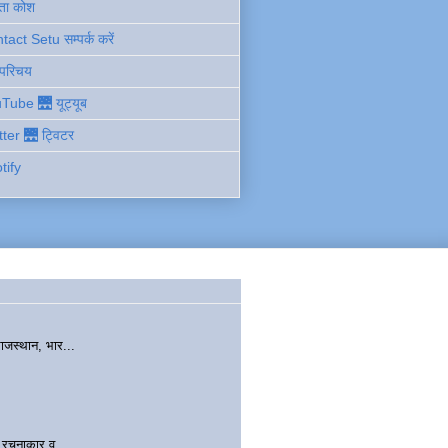
ता कोश
act Setu सम्पर्क करें
 परिचय
Tube 🌉 यूट्यूब
tter 🌉 ट्विटर
tify
ाजस्थान, भार...
चनाकार व...