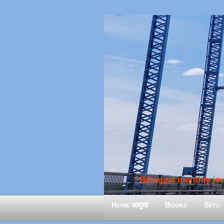
* Bilingual monthly jour
Home आमुख
Books
Setu