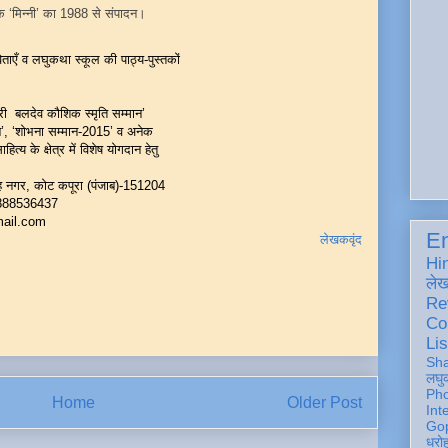
क ‘मिन्नी’ का 1988 से संपादन।
ताएँ व लघुकथा स्कूल की पाठ्य-पुस्तकों
्री बलदेव कौशिक स्मृति सम्मान’
 ‘शोभना सम्मान-2015’ व अनेक
 क्षेत्र में विशेष योगदान हेतु
 नगर, कोट कपूरा (पंजाब)-151204
888536437
il.com
En
लेखकवृंद
Hi
ले
Re
Co
Lis
Sh
लघु
Ph
Home
Older Post
Int
Gop
धरो