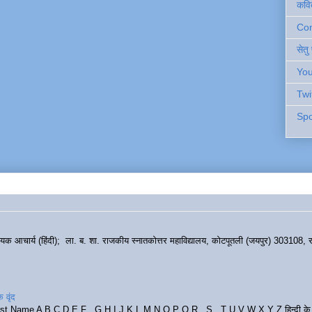
कवि
Cont
सेतु
You
Twi
Spo
हायक आचार्य (हिंदी); ला. ब. शा. राजकीय स्नातकोत्तर महाविद्यालय, कोटपूतली (जयपुर) 303108, र
 वृंद
rst Name A B C D E F G H I J K L M N O P Q R S T U V W X Y Z हिन्दी के र