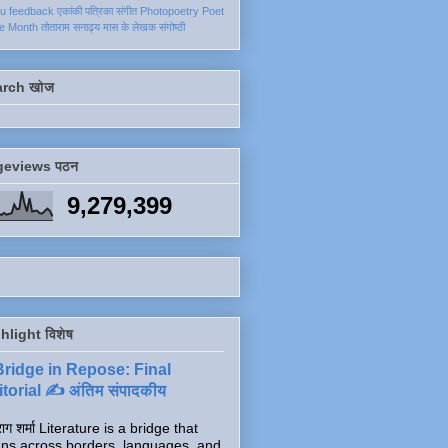
ku
feedback
एकांकी
पत्रिका
संगीत
Photopoetry
Poet
he Month
तोताराम सनाढ्य
मास के लेखक
संगोष्ठी
arch खोज
geviews पठन
9,279,399
hlight विशेष
Bridge in Repose: Final
torial ✍️ अंतिम संपादकीय
ाग शर्मा Literature is a bridge that
ns across borders, languages, and