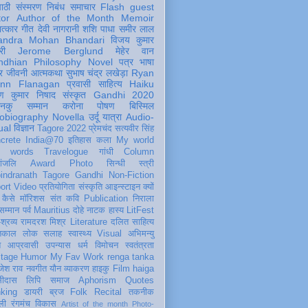
पाठी
संस्मरण
निबंध
समाचार
Flash
guest
tor
Author of the Month
Memoir
ात्कार
गीत
देवी नागरानी
शशि पाधा
समीर लाल
andra Mohan Bhandari
विजय कुमार
री
Jerome Berglund
मेहेर वान
ndhian Philosophy
Novel
पत्र
भाषा
र
जीवनी
आत्मकथा
सुभाष चंद्र लखेड़ा
Ryan
inn Flanagan
प्रवासी
साहित्य
Haiku
ण कुमार निषाद
संस्कृत
Gandhi 2020
ञानकु
सम्मान
करोना
पोषण
बिस्मिल
obiography
Novella
उर्दू
यात्रा
Audio-
ual
विज्ञान
Tagore 2022
प्रेमचंद
सत्यवीर सिंह
crete
India@70
इतिहास
कला
My world
d words
Travelogue
गांधी
Column
धांजलि
Award
Photo
सिन्धी
स्त्री
indranath Tagore
Gandhi
Non-Fiction
ort
Video
प्रतियोगिता
संस्कृति
आइन्स्टाइन
क्यों
कैसे
मॉरिशस
संत कवि
Publication
निराला
 सम्मान
पर्व
Mauritius
दोहे
नाटक
हास्य
LitFest
-श्रव्य
रामदरश मिश्र
Literature
दलित साहित्य
तिकाल
लोक
सलाह
स्वास्थ्य
Visual
अभिमन्यु
त
आप्रवासी
उपन्यास
धर्म
विमोचन
स्वतंत्रता
itage
Humor
My Fav Work
renga tanka
जेश राव
नवगीत
यौन
व्याकरण
हाइकु
Film
haiga
सीदास
लिपि
समाज
Aphorism
Quotes
king
डायरी
ब्रज
Folk
Recital
तकनीक
ली
रंगमंच
विकास
Artist of the month
Photo-