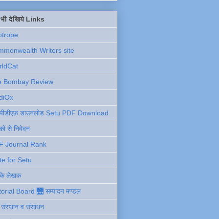
ें भी देखिये Links
otrope
monwealth Writers site
rldCat
e Bombay Review
diOx
ु पीडीएफ़ डाउनलोड Setu PDF Download
ों से निवेदन
F Journal Rank
te for Setu
 के लेखक
torial Board 🌉 सम्पादन मण्डल
ी संस्थान व संसाधन