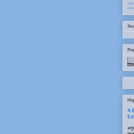
Hai
of t
Se
Pa
Hig
A 
Edi
अनुर
spa