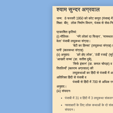
श्याम सुन्दर अग्रवाल
जन्म: 8 फरवरी 1950 को कोट कपूरा (पंजाब) मे
शिक्षा: बीए; लोक निर्माण विभाग, पंजाब से सेवा-निव
प्रकाशित कृतियां:
(i) मौलिकः ‘नंगे लोकां दा फिक्र‘, ‘मारूथल
वेला’ पंजाबी लघुकथा संग्रह।
‘बेटी का हिस्सा’ (लघुकथा संग्रह) त
पानी’ (बालकथा संग्रह)
(ii) अनुवादः ‘डरे होए लोक’, ‘ठंडी रजाई’ (सु
‘आखरी सच्च’ (डा. सतीश द
‘सिर्फ इंसान’ (डा. कमल चोपड़ा) व ‘क
तितलियाँ’ (बलराम अग्रवाल) की
लघुकथाओं का हिंदी से पंजाबी में अनु
अतिरिक्त हिंदी से पंजाबी व
पंजाबी से हिंदी में 700 से अधिक रच
अनुवाद।
(iii) संपादनः
पंजाबी में 31 व हिंदी में 3 लघुकथा संकल
नवसाक्षरों के लिए लोक कथाओं के दो संकल
संपादन।