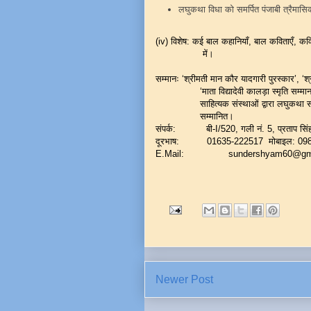
लघुकथा विधा को समर्पित पंजाबी त्रैमासि
(iv) विशेष: कई बाल कहानियाँ, बाल कविताएँ, कवि
में।
सम्मानः ‘श्रीमती मान कौर यादगारी पुरस्कार’, ‘श
‘माता विद्यादेवी कालड़ा स्मृति सम्मान’,
साहित्यक संस्थाओं द्वारा लघुकथा साहित्य के
सम्मानित।
संपर्क: बी-I/520, गली नं. 5, प्रताप सिंह
दूरभाष: 01635-222517 मोबाइल: 09
E.Mail: sundershyam60@gma
Newer Post