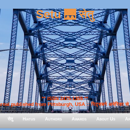
Setu 🌉 सेतु
** ISSN 2475-1359 **
nal published from Pittsburgh, USA :: पिट्सबर्ग अमेरिका से प
सेतु
Hiatus
Authors
Awards
About Us
Ar