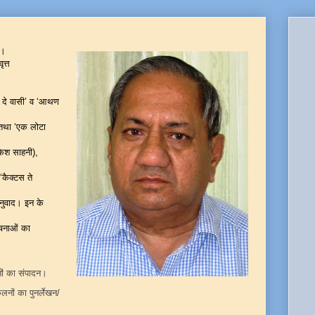
ं।
ृत्त
 दे वासी’ व ‘आथण
था ‘एक लोटा
केश साहनी),
ुबे),
ैक्टस ते
वाद। इन के
नाओं का
नों का संपादन।
नों का पुनर्लेखन/