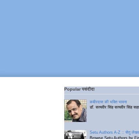
Popular पसंदीदा
कबीरदास की भक्ति भावना
डॉ. सत्यवीर सिंह सत्यवीर सिंह स
Setu Authors A-Z :: सेतु लेखक
Browse Setu Authors by Fi