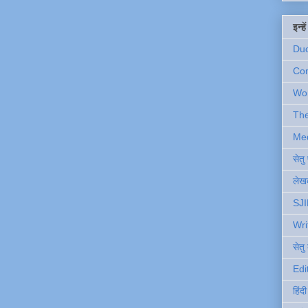
इन्ह
Du
Com
Wo
Th
Me
सेत
लेखक
SJI
Wri
सेतु
Edi
हिंद