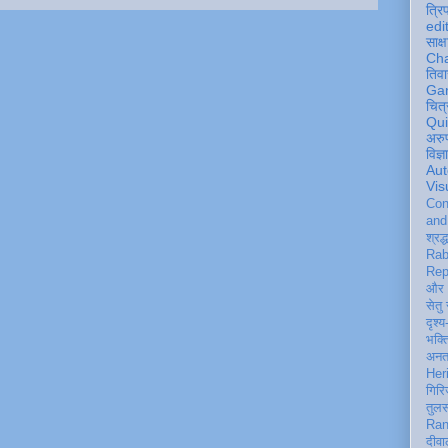
त्रि
edi
साक्ष
Ch
तिवा
Ga
चित्
Qu
अरु
विज्
Aut
Vis
Con
an
श्रद्
Rab
Rep
और 
सेतु
दृश्य
भक्
अन
Her
गिरि
तुल
Ran
दीवा