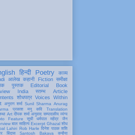
glish
हिन्दी
Poetry
काव्य
ndi
आलेख
कहानी
Fiction
समीक्षा
खक
पुस्तक
Editorial
Book
view
India
स्तम्भ
Article
ntents
शोधपत्र
Voices Within
t
अनुराग शर्मा
Sunil Sharma
Anurag
arma
प्रकाश मनु
कवि
Translation
कथा
Art
दीपक शर्मा
अनुवाद
सम्पादकीय
व्यंग्य
oto Feature
सूची
धर्मपाल महेंद्र जैन
erview
बाल साहित्य
Excerpt
Ghazal
शोध
al Lahiri
Rob Harle
दिनेश पाठक शशि
हर
बिंदास
Santosh Bakaya
कन्हैया