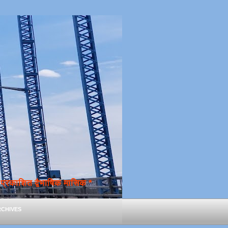
्रकाशित द्वैभाषिक मासिक *
chives