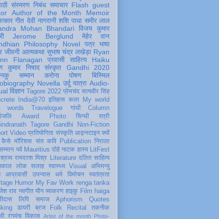
पाठी
संस्मरण
निबंध
समाचार
Flash
guest
tor
Author of the Month
Memoir
ात्कार
गीत
देवी नागरानी
शशि पाधा
समीर लाल
andra Mohan Bhandari
विजय कुमार
री
Jerome Berglund
मेहेर वान
ndhian Philosophy
Novel
पत्र
भाषा
र
जीवनी
आत्मकथा
सुभाष चंद्र लखेड़ा
Ryan
inn Flanagan
प्रवासी
साहित्य
Haiku
ण कुमार निषाद
संस्कृत
Gandhi 2020
ञानकु
सम्मान
करोना
पोषण
बिस्मिल
obiography
Novella
उर्दू
यात्रा
Audio-
ual
विज्ञान
Tagore 2022
प्रेमचंद
सत्यवीर सिंह
crete
India@70
इतिहास
कला
My world
d words
Travelogue
गांधी
Column
धांजलि
Award
Photo
सिन्धी
स्त्री
indranath Tagore
Gandhi
Non-Fiction
ort
Video
प्रतियोगिता
संस्कृति
आइन्स्टाइन
क्यों
कैसे
मॉरिशस
संत कवि
Publication
निराला
 सम्मान
पर्व
Mauritius
दोहे
नाटक
हास्य
LitFest
-श्रव्य
रामदरश मिश्र
Literature
दलित साहित्य
तिकाल
लोक
सलाह
स्वास्थ्य
Visual
अभिमन्यु
त
आप्रवासी
उपन्यास
धर्म
विमोचन
स्वतंत्रता
itage
Humor
My Fav Work
renga tanka
जेश राव
नवगीत
यौन
व्याकरण
हाइकु
Film
haiga
सीदास
लिपि
समाज
Aphorism
Quotes
king
डायरी
ब्रज
Folk
Recital
तकनीक
ली
रंगमंच
विकास
Artist of the month
Photo-