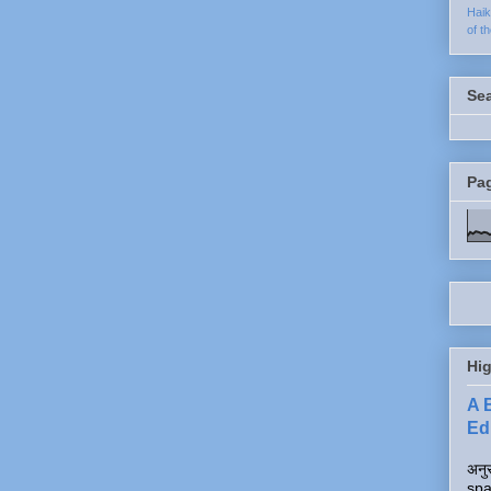
Hai
of t
Se
Pa
Hig
A 
Edi
अनुर
spa