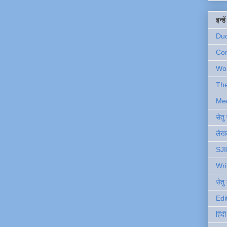
इन्ह
Du
Com
Wo
Th
Me
सेत
लेखक
SJI
Wri
सेतु
Edi
हिंद