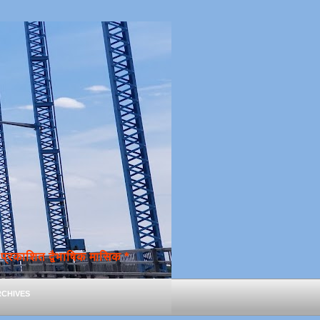
्रकाशित द्वैभाषिक मासिक *
chives