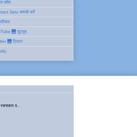
ता कोश
act Setu सम्पर्क करें
 परिचय
Tube 🌉 यूट्यूब
tter 🌉 ट्विटर
tify
चनाकार व...