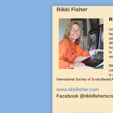
Rikki Fisher
R
In
be
wi
Wo
fo
to
wo
Ri
co
is
International Society of Scratchboard 
www.rikkifisher.com
Facebook @rikkifisherscr