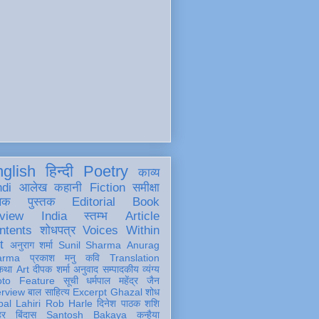
glish
हिन्दी
Poetry
काव्य
ndi
आलेख
कहानी
Fiction
समीक्षा
खक
पुस्तक
Editorial
Book
view
India
स्तम्भ
Article
ntents
शोधपत्र
Voices Within
t
अनुराग शर्मा
Sunil Sharma
Anurag
arma
प्रकाश मनु
कवि
Translation
कथा
Art
दीपक शर्मा
अनुवाद
सम्पादकीय
व्यंग्य
oto Feature
सूची
धर्मपाल महेंद्र जैन
erview
बाल साहित्य
Excerpt
Ghazal
शोध
al Lahiri
Rob Harle
दिनेश पाठक शशि
हर
बिंदास
Santosh Bakaya
कन्हैया