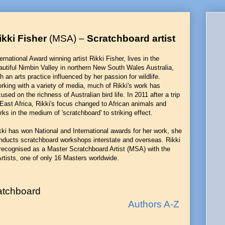
ikki Fisher
(MSA) –
Scratchboard artist
ternational Award winning artist Rikki Fisher, lives in the
autiful Nimbin Valley in northern New South Wales Australia,
th an arts practice influenced by her passion for wildlife.
rking with a variety of media, much of Rikki's work has
cused on the richness of Australian bird life. In 2011 after a trip
 East Africa, Rikki's focus changed to African animals and
rks in the medium of 'scratchboard' to striking effect.
kki has won National and International awards for her work, she
nducts scratchboard workshops interstate and overseas. Rikki
 recognised as a Master Scratchboard Artist (MSA) with the
Artists, one of only 16 Masters worldwide.
atchboard
Authors A-Z