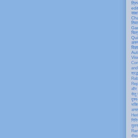
त्रि
edi
साक्ष
Ch
तिवा
Ga
चित्
Qu
अरु
विज्
Aut
Vis
Con
an
श्रद्
Rab
Rep
और 
सेतु
दृश्य
भक्
अन
Her
गिरि
तुल
Ran
दीवा