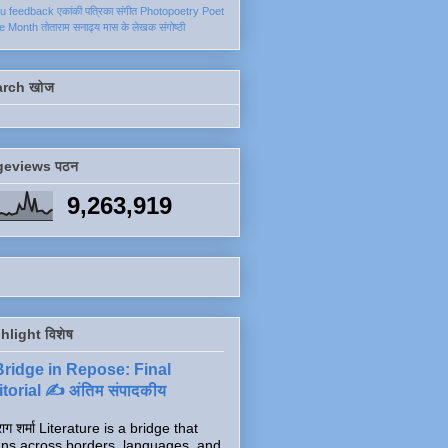
ku
feedback
एकांकी
पत्रिका
संगीत
Photopoetry
Poet
he Month
तोताराम सनाढ्य
मास के लेखक
संगोष्ठी
arch खोज
geviews पठन
9,263,919
hlight विशेष
Bridge in Repose: Final
torial ✍️ अंतिम संपादकीय
ाग शर्मा Literature is a bridge that
ns across borders, languages, and