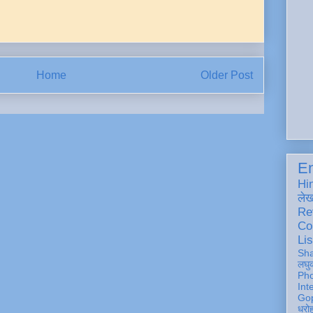
Home
Older Post
En
Hi
ले
Re
Co
Lis
Sh
लघु
Ph
Int
Gop
धरो