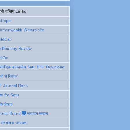
ें भी देखिये Links
otrope
monwealth Writers site
rldCat
e Bombay Review
diOx
ु पीडीएफ़ डाउनलोड Setu PDF Download
ों से निवेदन
F Journal Rank
te for Setu
 के लेखक
torial Board 🌉 सम्पादन मण्डल
ी संस्थान व संसाधन