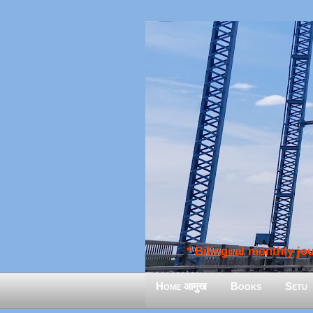
* Bilingual monthly jour
Home आमुख
Books
Setu