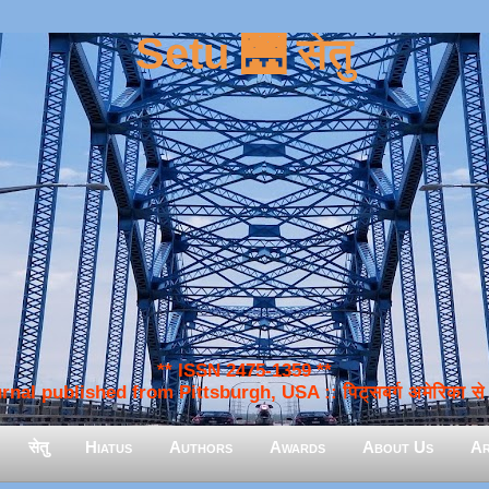
Setu 🌉 सेतु
** ISSN 2475-1359 **
nal published from Pittsburgh, USA :: पिट्सबर्ग अमेरिका से प
सेतु
Hiatus
Authors
Awards
About Us
Ar