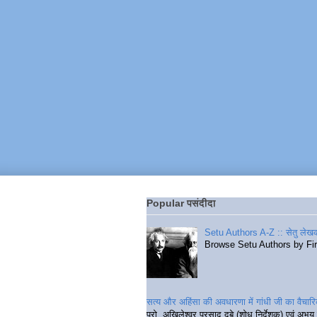
Popular पसंदीदा
Setu Authors A-Z :: सेतु लेखक
Browse Setu Authors by Fi
सत्य और अहिंसा की अवधारणा में गांधी जी का वैचा
प्रो. अखिलेश्वर प्रसाद दुबे (शोध निर्देशक) एवं अभय 