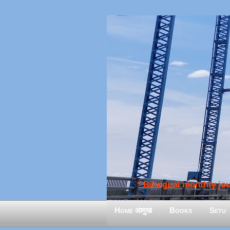
* Bilingual monthly jour
Home आमुख
Books
Setu