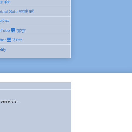
ता कोश
act Setu सम्पर्क करें
 परिचय
Tube 🌉 यूट्यूब
tter 🌉 ट्विटर
tify
चनाकार व...