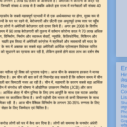
या लगभग 1 लाख 50 हजार के आसपास है। अमेरिका में कोरोना के केंद्र रहे
हैं जिनकी संख्या 4 लाख से है जबकि अकेले इस राज्य में मरनेवालों की संख्या 40
े महत्वपूर्ण प्रभावों में से एक अर्थव्यवस्था पर होगा, मुख्य रूप से
 के घर पर रहने से, बेरोजगारी और छँटनी एक अभूतपूर्व उच्च स्तर पर पहुँच
दा लोगों ने अमेरिकी बेरोज़गार दावे दायर किये हैं। अगर हम 2008 के वित्तीय
न समय में 90 लाख बेरोज़गारी की तुलना में वर्तमान कोरोना काल ने 70 लाख अधिक
ग, विनिर्माण, निर्माण और स्वास्थ्य सेवाएँ, न्यूयॉर्क, कैलिफोर्निया, मिशिगन और
ं। यद्यपि इस विपदा में अमेरिकी कांग्रेस ने श्रमिकों और व्यवसायों की मदद के
के रूप में अबतक का सबसे बड़ा अमेरिकी आर्थिक प्रोत्साहन विधेयक पारित
ा को सुधारने का प्रयास कर रही है, लेकिन इससे होने वाला लाभ का दर्शन शेष
En
जा पूरे विश्व को भुगतना पड़ेगा। आज चीन के बचकाना हरकत ने मानव
Hi
िया है। हम चीन की बात करें तो निसन्देह कह सकते हैं कि वर्तमान समय में चीन
ले
 पहली बार सिमटती नजर आ रही है। चीन में, महामारी के कारण सबसे बड़ा आर्थिक
Re
 चीन में संगरोध की घोषणा ने औद्योगिक उपकरण निर्माता (JCB) और कार
Co
है। आर्थिक क्षेत्र में चीन दुनिया के लिए ठप्प आपूर्ति के साथ एक घटक अवरोह
Lis
्विक स्तर पर कलंकित किया है। कभी पड़ोसी देश भारत तो कभी वियतनाम के साथ
Sh
म भूमिका रही है। आज चीन वैश्विक विनिर्माण के लगभग 30-35% रुग्णता के लिए
लघु
 सेहत के लिए जिम्मेदार एवं चिंतित है।
Ph
Int
Gop
लोगों को घर में कैद कर दिया है। लोगों को समस्या के घनघोर अंधेरी
धरो