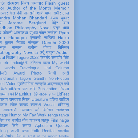
पाठी
संस्मरण
निबंध
समाचार
Flash
guest
tor
Author of the Month
Memoir
ात्कार
गीत
देवी नागरानी
शशि पाधा
समीर लाल
andra Mohan Bhandari
विजय कुमार
री
Jerome Berglund
मेहेर वान
ndhian Philosophy
Novel
पत्र
भाषा
र
जीवनी
आत्मकथा
सुभाष चंद्र लखेड़ा
Ryan
inn Flanagan
प्रवासी
साहित्य
Haiku
ण कुमार निषाद
संस्कृत
Gandhi 2020
ञानकु
सम्मान
करोना
पोषण
बिस्मिल
obiography
Novella
उर्दू
यात्रा
Audio-
ual
विज्ञान
Tagore 2022
प्रेमचंद
सत्यवीर सिंह
crete
India@70
इतिहास
कला
My world
d words
Travelogue
गांधी
Column
धांजलि
Award
Photo
सिन्धी
स्त्री
indranath Tagore
Gandhi
Non-Fiction
ort
Video
प्रतियोगिता
संस्कृति
आइन्स्टाइन
क्यों
कैसे
मॉरिशस
संत कवि
Publication
निराला
 सम्मान
पर्व
Mauritius
दोहे
नाटक
हास्य
LitFest
-श्रव्य
रामदरश मिश्र
Literature
दलित साहित्य
तिकाल
लोक
सलाह
स्वास्थ्य
Visual
अभिमन्यु
त
आप्रवासी
उपन्यास
धर्म
विमोचन
स्वतंत्रता
itage
Humor
My Fav Work
renga tanka
जेश राव
नवगीत
यौन
व्याकरण
हाइकु
Film
haiga
सीदास
लिपि
समाज
Aphorism
Quotes
king
डायरी
ब्रज
Folk
Recital
तकनीक
ली
रंगमंच
विकास
Artist of the month
Photo-