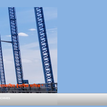
्रकाशित द्वैभाषिक मासिक *
chives