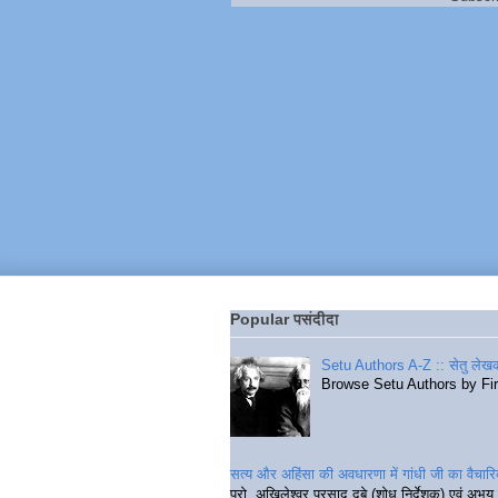
Popular पसंदीदा
Setu Authors A-Z :: सेतु लेखक
Browse Setu Authors by Fi
सत्य और अहिंसा की अवधारणा में गांधी जी का वैचा
प्रो. अखिलेश्वर प्रसाद दुबे (शोध निर्देशक) एवं अभय 