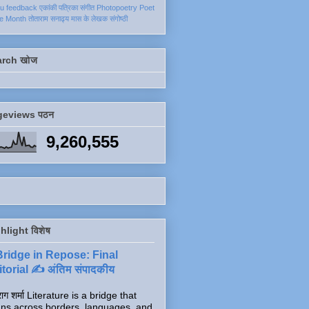
ku
feedback
एकांकी
पत्रिका
संगीत
Photopoetry
Poet
he Month
तोताराम सनाढ्य
मास के लेखक
संगोष्ठी
arch खोज
geviews पठन
9,260,555
hlight विशेष
Bridge in Repose: Final
torial ✍️ अंतिम संपादकीय
ाग शर्मा Literature is a bridge that
ns across borders, languages, and