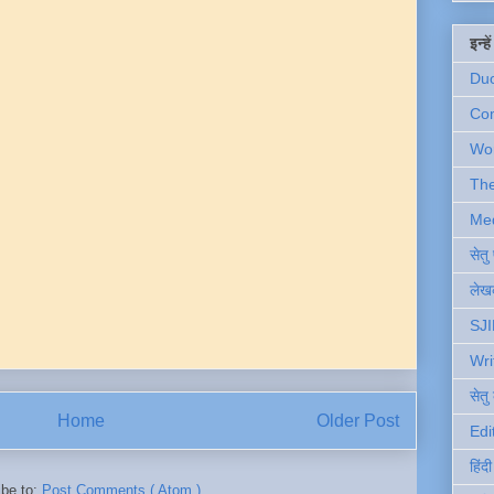
इन्ह
Du
Com
Wo
Th
Me
सेत
लेखक
SJI
Wri
सेतु
Home
Older Post
Edi
हिंद
ibe to:
Post Comments ( Atom )