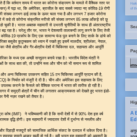
ैं कि वर्तमान समय में भारत का कोरोना संक्रमण के मामले में वैश्विक स्तर पर
Hai
कर) में पढ़ा था, कि अमेरिका, ब्राजील के बाद सबसे ज्यादा नए कोविड-19 रोगी
of t
जों की संख्या लगभग ढाई लाख के ऊपर चला गया है और लगभग 7 हजार कोरोना
ारे में कहे तो कोरोना संक्रमित मरीजो की संख्या लगभग 85 लाख आँकड़े को छू
चुकी है। भारत अबतक महामारी से उभरती चुनौतियों के साथ ही अंतरराष्ट्रीय
Se
 बढ़ रहा है। घरेलू तौर पर, भारत ने देशव्यापी तालाबन्दी लागू करने के लिए तेजी
से कोविड-19 प्रकोप के लिए एक सामान्य फंड पुल बनाने के लिए सार्क के ढांचे को
्त बसुधैव कुटुम्बकम को ध्यान में रखते हुए इसमें मालदीव, श्रीलंका, नेपाल,
ा जैसे क्षेत्रीय और गैर-क्षेत्रीय देशों में चिकित्सा दल, सहायता और आपूर्ति
Pa
ा के मध्य एक अच्छी सन्तुलन बनाये रखा है। भारतीय विदेश मंत्री ने
्षों के साथ बात की, तो उन्होंने रूस और चीन को भी समान रूप से शामिल
ाने और अन्य चिकित्सा उपकरण सहित 15 टन चिकित्सा आपूर्ति प्रदान की है,
CQ) के निर्यात को मंजूरी दे दी है। चीन और अमेरिका इस सहायता के लिए
 उपलब्ध कराने के फैसले को वैश्विक घराना में भारत की तारीफ हो रही है।
 में समुद्री क्षेत्रों में चीन की लगातार आक्रामकता को देखते हुए भारत इंडो-
ं पर पैनी नज़र रखने को तैयार है।
Hig
A 
ा कोष (IMF) ने भविष्यवाणी की है कि सभी देशों में से 90% देश इस वर्ष
Edi
त्मक वृद्धि होगी। इस महामारी में ज्यादातर देशों में दुर्भाग्य से नस्लीय और
 दिहाड़ी मजदूरों को सामाजिक आर्थिक संकट के दलदल में धकेल दिया है।
अनुर
spa
ान समस्या सामने आकर खड़ी हो गई है। वही भारत इस महामारी को अवसरों के