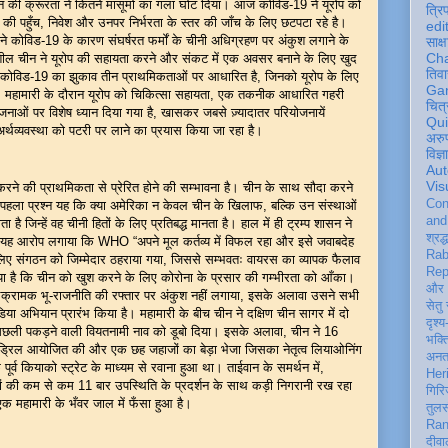
चीन की क्रूरता ने कितने मासूमों का गला घोंट दिया। आज कोविड-19 ने यूरोप को
त्रि
 की पहुँच, निवेश और उनपर निर्भरता के स्तर की जाँच के लिए छटपटा रहे है।
edi
ों ने कोविड-19 के कारण संघर्षरत फर्मों के चीनी अधिग्रहण पर अंकुश लगाने के
साक्ष
Ch
नशील चीन ने यूरोप की सहायता करने और संकट में एक अवसर बनाने के लिए खुद
तिवा
ा कोविड-19 का झुकाव तीन प्राथमिकताओं पर आधारित है, जिनको यूरोप के लिए
Ga
 है। महामारी के दौरान यूरोप को चिकित्सा सहायता, एक तकनीक आधारित गहरी
चित्
ोजनाओं पर विशेष ध्यान दिया गया है, खासकर जबसे ज़्यादातर परियोजनायें
Qu
ं अर्थव्यवस्था को पटरी पर लाने का प्रयास किया जा रहा है।
अरु
विज्
Aut
Vis
े की प्राथमिकता से प्रेरित होने की सम्भावना है। चीन के साथ सौदा करने
Con
े पहला प्रश्न यह कि क्या अमेरिका न केवल चीन के खिलाफ, बल्कि उन संस्थाओं
an
 जिन्हें वह चीनी हितों के लिए प्रतिबद्ध मानता है। हाल में ही ट्रम्प शासन ने
श्रद्
े यह आरोप लगाया कि WHO “अपने मूल कर्तव्य में विफल रहा और इसे जवाबदेह
Rab
लिए संगठन को जिम्मेदार ठहराया गया, जिससे सम्भवतः वायरस का व्यापक फैलाव
Rep
ै कि चीन को खुश करने के लिए कोरोना के प्रसार की गम्भीरता को आँका।
और 
ी आक्रामक भू-राजनीति की रफ्तार पर अंकुश नहीं लगाया, इसके अलावा उसने सभी
सेतु
 अभियान प्रारंभ किया है। महामारी के बीच चीन ने दक्षिण चीन सागर में दो
दृश्य
क मछली पकड़ने वाली वियतनामी नाव को डूबो दिया। इसके अलावा, चीन ने 16
भक्
र ड्रिल आयोजित की और एक छह जहाजों का बेड़ा भेजा जिसका नेतृत्व लियाओनिंग
अन
पूर्व कियाको स्ट्रेट के माध्यम से रवाना हुआ था। ताईवान के समर्थन में,
Her
विमानों की कम से कम 11 बार उपस्थिति के प्रदर्शन के साथ कड़ी निगरानी रख रहा
गिरि
एक महामारी के भँवर जाल में फँसा हुआ है।
तुल
Ran
दीवा