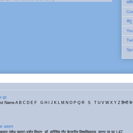
कवि
Cont
सेतु
You
Twi
Spo
 वृंद
rst Name A B C D E F G H I J K L M N O P Q R S T U V W X Y Z हिन्दी के र
रिक अवदान
कुमार (शोध छात्र) दर्शन विभाग, डॉ. हरीसिंह गौर केन्द्रीय विश्वविद्यालय, सागर (म.प्र.) 47...