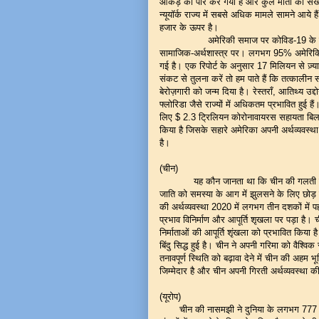
आँकड़े को पार कर गया है और कुल मौतों की संख्
न्यूयॉर्क राज्य में सबसे अधिक मामले सामने आये 
हजार के ऊपर है।
अमेरिकी समाज पर कोविड-19 के प्रकोप के सबस
सामाजिक-अर्थशास्त्र पर। लगभग 95% अमेरिकियों
गई है। एक रिपोर्ट के अनुसार 17 मिलियन से ज़्या
संकट से तुलना करें तो हम पाते हैं कि तत्काली
बेरोज़गारी को जन्म दिया है। रेस्तराँ, आतिथ्य उद्दो
फ्लोरिडा जैसे राज्यों में अधिकतम प्रभावित हुई है
लिए $ 2.3 ट्रिलियन कोरोनावायरस सहायता बिल 
किया है जिसके सहारे अमेरिका अपनी अर्थव्यवस्थ
है।
(चीन)
यह कौन जानता था कि चीन की गलती का नती
जाति को समस्या के आग में झुलसने के लिए छोड़ द
की अर्थव्यवस्था 2020 में लगभग तीन दशकों में
प्रभाव विनिर्माण और आपूर्ति शृखला पर पड़ा है।
निर्माताओं की आपूर्ति शृंखला को प्रभावित किया 
बिंदु सिद्ध हुई है। चीन ने अपनी गरिमा को वैश
तनावपूर्ण स्थिति को बढ़ावा देने में चीन की अह
जिम्मेदार है और चीन अपनी गिरती अर्थव्यवस्था की
(यूरोप)
चीन की नासमझी ने दुनिया के लगभग 777 करोड 