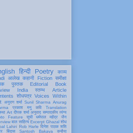
glish
हिन्दी
Poetry
काव्य
ndi
आलेख
कहानी
Fiction
समीक्षा
खक
पुस्तक
Editorial
Book
view
India
स्तम्भ
Article
ntents
शोधपत्र
Voices Within
t
अनुराग शर्मा
Sunil Sharma
Anurag
arma
प्रकाश मनु
कवि
Translation
कथा
Art
दीपक शर्मा
अनुवाद
सम्पादकीय
व्यंग्य
oto Feature
सूची
धर्मपाल महेंद्र जैन
erview
बाल साहित्य
Excerpt
Ghazal
शोध
al Lahiri
Rob Harle
दिनेश पाठक शशि
हर
बिंदास
Santosh Bakaya
कन्हैया