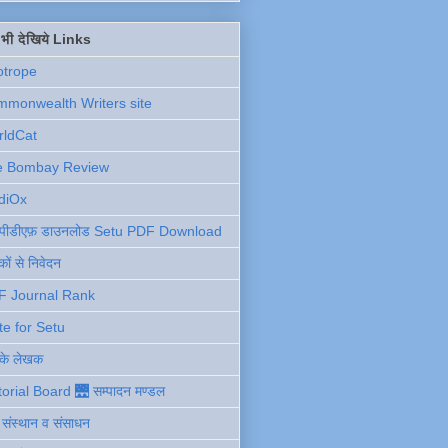
ें भी देखिये Links
otrope
monwealth Writers site
rldCat
e Bombay Review
diOx
ु पीडीएफ़ डाउनलोड Setu PDF Download
ों से निवेदन
F Journal Rank
te for Setu
 के लेखक
torial Board 🌉 सम्पादन मण्डल
ी संस्थान व संसाधन