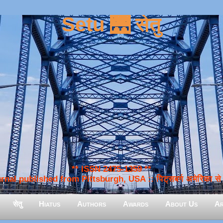
Setu 🌉 सेतु
** ISSN 2475-1359 **
nal published from Pittsburgh, USA :: पिट्सबर्ग अमेरिका से प
सेतु
Hiatus
Authors
Awards
About Us
Ar