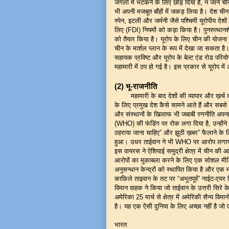
जंगलों में भटकने के लिए छोड़ दिया है, न जाने 
भी अपनी मजबूत बाँहों में जकड़ लिया है। देश चीन
स्पेन, इटली और जर्मनी जैसे पश्चिमी यूरोपीय देश
लिए (FDI) नियमों को कड़ा किया है। पुनरुत्था
को तैयार किया है। यूरोप के लिए चीन की योजन
चीन के मार्शल प्लान के रूप में देखा जा सकता
सहायक प्रविष्ट और यूरोप के बेल्ट एंड रोड परिय
महामारी में ठप हो गई है। इस प्रकार से यूरोप मे
(2)
भू-राजनीति
महामारी के बाद देशों की व्यापार और ख़र्च करन
के लिए प्रमुख देश कैसे सामने आते हैं और सबस
और संस्थानों के खिलाफ भी जबाबी रणनीति अपनाता है
(WHO) की फंडिंग पर रोक लगा दिया है, उन्होंन
ठहराया जाना चाहिए” और झूठी ख़बर” फैलाने के 
हुआ। उधर ताईवान ने भी WHO पर आरोप लगाया ह
इस वायरस ने ऐशियाई समुद्री क्षेत्र में चीन क
आरोपों का मुकाबला करने के लिए एक सोशल मीडिया
अनुसन्धान केन्द्रों को स्थापित किया है और ए
काफ़िले ताइवान के तट पर “अभूतपूर्व” नाईट-एय
विमान वाहक ने किया जो ताईवान के उत्तरी सिरे के 
अमेरिका 25 मार्च से क्षेत्र में अमेरिकी सैन्य 
है। यह एक ऐसी दुनिया के लिए अच्छा नहीं है जो 
भारत