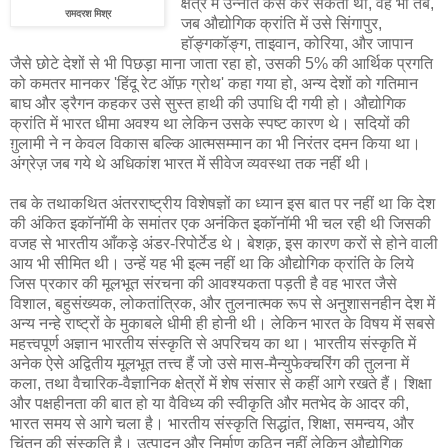
क्षेत्र में उन्नति कैसे कर सकता था, वह भी तब,
रामदरश मिश्र
जब औद्योगिक क्रांति में उसे सिंगापुर,
हॉङ्गकॉङ्ग, ताइवान, कोरिया, और जापान
जैसे छोटे देशों से भी पिछड़ा माना जाता रहा हो, उसकी 5% की आर्थिक प्रगति
को कमतर मानकर 'हिंदू रेट ऑफ़ ग्रोथ' कहा गया हो, अन्य देशों को गतिमान
बाघ और ड्रैगन कहकर उसे सुस्त हाथी की उपाधि दी गयी हो। औद्योगिक
क्रांति में भारत धीमा अवश्य था लेकिन उसके स्पष्ट कारण थे। सदियों की
ग़ुलामी ने न केवल विकास बल्कि आत्मसम्मान का भी निरंतर दमन किया था।
अंग्रेज़ जब गये थे अधिकांश भारत में सीवेज व्यवस्था तक नहीं थी।
तब के तथाकथित अंतरराष्ट्रीय विशेषज्ञों का ध्यान इस बात पर नहीं था कि देश
की अंकित इकॉनॉमी के समांतर एक अनंकित इकॉनॉमी भी चल रही थी जिसकी
वजह से भारतीय आँकड़े अंडर-रिपोर्टेड थे। बेशक़, इस कारण करों से होने वाली
आय भी सीमित थी। उन्हें यह भी इल्म नहीं था कि औद्योगिक क्रांति के लिये
जिस प्रकार की मूलभूत संरचना की आवश्यकता पड़ती है वह भारत जैसे
विशाल, बहुसंख्यक, लोकतांत्रिक, और तुलनात्मक रूप से अनुशासनहीन देश में
अन्य नन्हे राष्ट्रों के मुकाबले धीमी ही होनी थी। लेकिन भारत के विषय में सबसे
महत्त्वपूर्ण अज्ञान भारतीय संस्कृति से अपरिचय का था। भारतीय संस्कृति में
अनेक ऐसे अद्वितीय मूलभूत तत्त्व हैं जो उसे मास-मैन्युफेक्चरिंग की तुलना में
कला, तथा वैचारिक-वैज्ञानिक क्षेत्रों में शेष संसार से कहीं आगे रखते हैं। शिक्षा
और पक्षहीनता की बात हो या वैविध्य की स्वीकृति और मतभेद के आदर की,
भारत समय से आगे चला है। भारतीय संस्कृति सिद्धांत, शिक्षा, समन्वय, और
चिंतन की संस्कृति है। उत्पादन और निर्माण कठिन नहीं लेकिन औद्योगिक