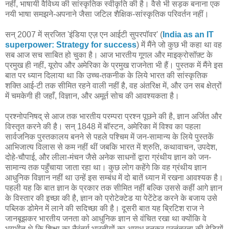
नहीं, भाषायी वैविध्य की सांस्कृतिक स्वीकृति की है। वैसे भी सड़क बनाना एक
नयी भाषा समझने-अपनाने जैसा जटिल शैक्षिक-सांस्कृतिक परिवर्तन नहीं।
सन् 2007 में स्रजित 'इंडिया एज़ एन आईटी सुपरपॉवर' (
India as an IT
superpower: Strategy for success
) में मैंने जो कुछ भी कहा था वह
सब आज सच साबित हो चुका है। आज भारतीय गूगल और माइक्रोसॉफ़्ट के
प्रमुख ही नहीं, यूरोप और अमेरिका के प्रमुख राजनेता भी हैं। पुस्तक में मैंने इस
बात पर ध्यान दिलाया था कि उच्च-तकनीक के लिये भारत की सांस्कृतिक
शक्ति आई-टी तक सीमित रहने वाली नहीं है, वह अंतरिक्ष में, और उन सब क्षेत्रों
में चमकेगी ही जहाँ, विज्ञान, और अमूर्त सोच की आवश्यकता है।
प्रश्नोपनिषद् से आज तक भारतीय परम्परा प्रश्न पूछने की है, ज्ञान अर्जित और
विस्तृत करने की है। सन् 1848 में बॉस्टन, अमेरिका में विश्व का पहला
सार्वजनिक पुस्तकालय बनने से पहले पश्चिम में जन-सामान्य के लिये पुस्तकें
आभिजात्य विलास से कम नहीं थीं जबकि भारत में श्रुति, कथावाचन, उपदेश,
दोहे-चौपाई, और लीला-मंचन जैसे अनेक साधनों द्वारा ग्रंथीय ज्ञान को जन-
सामान्य तक पहुँचाया जाता रहा था। कुछ लोग कहेंगे कि वह ग्रंथीय ज्ञान
आधुनिक विज्ञान नहीं था उन्हें इस सम्बंध में दो बातें ध्यान में रखना आवश्यक है।
पहली यह कि बात ज्ञान के प्रकार तक सीमित नहीं बल्कि उससे कहीं आगे ज्ञान
के विस्तार की इच्छा की है, ज्ञान को प्रोटेक्टेड या पेटेंटेड करने के बजाय उसे
पब्लिक डोमेन में लाने की सदिच्छा की है। दूसरी बात यह ब्रिटिश राज ने
जानबूझकर भारतीय जनता को आधुनिक ज्ञान से वंचित रखा था क्योंकि वे
भयभीत थे कि शिक्षा का नैरंतर्य भारतीयों का आयुध बनकर परतंत्रता की बेड़ियों