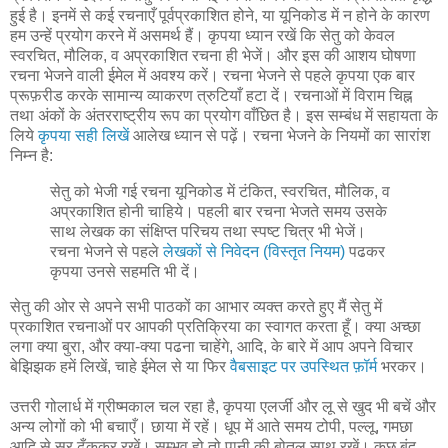
हुई है। इनमें से कई रचनाएँ पूर्वप्रकाशित होने, या यूनिकोड में न होने के कारण
हम उन्हें प्रयोग करने में असमर्थ हैं। कृपया ध्यान रखें कि सेतु को केवल
स्वरचित, मौलिक, व अप्रकाशित रचना ही भेजें। और इस की आशय घोषणा
रचना भेजने वाली ईमेल में अवश्य करें। रचना भेजने से पहले कृपया एक बार
प्रूफ़रीड करके सामान्य व्याकरण त्रुटियाँ हटा दें। रचनाओं में विराम चिह्न
तथा अंकों के अंतरराष्ट्रीय रूप का प्रयोग वाँछित है। इस सम्बंध में सहायता के
लिये
कृपया सही लिखें
आलेख ध्यान से पढ़ें। रचना भेजने के नियमों का सारांश
निम्न है:
सेतु को भेजी गई रचना यूनिकोड में टंकित, स्वरचित, मौलिक, व
अप्रकाशित होनी चाहिये। पहली बार रचना भेजते समय उसके
साथ लेखक का संक्षिप्त परिचय तथा स्पष्ट चित्र भी भेजें।
रचना भेजने से पहले
लेखकों से निवेदन (विस्तृत नियम)
पढकर
कृपया उनसे सहमति भी दें।
सेतु की ओर से अपने सभी पाठकों का आभार व्यक्त करते हुए मैं सेतु में
प्रकाशित रचनाओं पर आपकी प्रतिक्रिया का स्वागत करता हूँ। क्या अच्छा
लगा क्या बुरा, और क्या-क्या पढना चाहेंगे, आदि, के बारे में आप अपने विचार
बेझिझक हमें लिखें, चाहे ईमेल से या फिर
वैबसाइट पर उपस्थित फ़ॉर्म
भरकर।
उत्तरी गोलार्ध में ग्रीष्मकाल चल रहा है, कृपया एलर्जी और लू से खुद भी बचें और
अन्य लोगों को भी बचाएँ। छाया में रहें। धूप में आते समय टोपी, पल्लू, गमछा
आदि से सर ढँककर रखें। सम्भव हो तो पानी की बोतल साथ रखें। कुछ बूंद