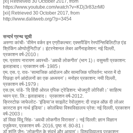
[xi] Retrieved 30 October 2017, from
https://www.youtube.com/watch?v=KDj3r83zrM0
[xii] Retrieved 30 October 2017, from
http://www.dalitweb.org/?p=3454
सन्दर्भ ग्रन्थ सूची
अरुणा कांची- ‘वीमेन वर्कर इन एग्रीकल्चर: एक्सपैंडिंग रेस्पॉन्सिबिलिटीज़ एंड
श्रिंकिंग ओप्पोर्तुनिटीज़’। इंटरनेशनल लेबर आर्गेनाइजेशन: नई दिल्ली,
प्रकाशन वर्ष-2010।
एम. प्रताप नारायण अवस्थी- ‘अवधी लोकगीत’ (भाग 1)। वसुमती प्रकाशन:
इलाहाबाद। प्रकाशन वर्ष- 1985।
एम. एस. ए. राव- ‘सामाजिक आंदोलन और सामाजिक परिवर्तन: भारत में दो
पिछड़ा वर्ग आंदोलनों का एक अध्ययन’। मनोहर प्रकाशन: नयी दिल्ली,
प्रकाशन वर्ष-1979।
एस.एम. पांडे- 'दि हिंदी ओरल एपिक ट्रेडिशन: भोजपुरी लोरिकी।' साहित्य
भवन प्रा. लि.: इलाहाबाद। प्रकाशन वर्ष-2012.
क्रिस्टोफ़ जाफेलोट- ‘इंडिया'ज साइलेंट रेवोलुशन: दी राइज ऑफ़ दी लोअर
कास्टस इन नार्थ इंडिया’। कोलंबिया विश्वविद्यालय प्रेस: नई दिल्ली, प्रकाशन
वर्ष-2003।
डॉ विद्या विंदू सिंह- ‘अवधी लोकगीत विरासत’। नई दिल्ली: ज्ञान विज्ञान
एजुकेयर, प्रकाशन वर्ष- 2016, पृष्ठ सं. 80-81।
डॉ शांति जैन- ‘लोकगीत के संदर्भ और आयाम’। विश्वविद्यालय प्रकाशन: