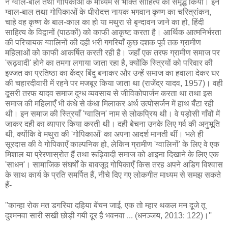
ने ग्वाल-बाल तथा गोपिकाओं के माध्यम से भक्ति साहित्य को समृद्ध किया। इन
ग्वाल-बाल तथा गोपिकाओं के धीरोदत्त नायक भगवान कृष्ण का चरित्रांकन,
चाहे वह कृष्ण के बाल-काल का हो या मथुरा से बृन्दावन जाने का हो, हिंदी
साहित्य के विद्वानों (पाठकों) को काफी आकृष्ट करता है। आर्थिक आत्मनिर्भरता
की परिचायक ग्वालिनों की दही भरी गगरियाँ कुछ दशक पूर्व तक ग्रामीण
महिलाओं को काफी आकर्षित करती रही है। जहाँ एक तरफ ग्रामीण समाज पर
'रूढ़वादी' होने का तमगा लगाया जाता रहा है, क्योंकि स्त्रियों को परिवार की
इज्जत का प्रतिष्ठा का केंद्र बिंदु बनाकर और उन्हें समाज का हवाला देकर घर
की चहारदीवारी में रहने पर मजबूर किया जाता था (राजेंद्र यादव, 1957)। वही
दूसरी तरफ यादव समाज दुग्ध व्यवसाय से जीविकोपार्जन करता था तथा इस
समाज की महिलाएँ भी कंधे से कंधा मिलाकर अर्थ उत्पोसर्जन में हाथ बँटा रही
थी। इन समाज की स्त्रियाँ 'ग्वालिन' नाम से लोकप्रिय थी। वे पड़ोसी गाँवों में
जाकर दही का व्यापार किया करती थी। दही बेचना उनके लिए गर्व की अनुभूति
थी, क्योंकि वे मथुरा की 'गोपिकाओं' का अपना आदर्श मानती थीं। भले ही
सूरदास की वे गोपिकाएँ काल्पनिक हो, लेकिन ग्रामीण 'ग्वालिनों' के लिए वे एक
मिशाल या प्रेरणास्रोत हैं तथा रूढ़िवादी समाज को आइना दिखाने के लिए एक
'साधन'। सामाजिक संघर्षों के बावजूद गोपिकाएँ किस तरह अपने अडिग विश्वास
के साथ कार्य के प्रति समर्पित हैं, नीचे दिए गए लोकगीत माध्यम से समझ सकते
हैं-
''कान्हा रोक मत डगरिया दहिया बेंचन जाई, एक तो म्हार थकल मन दूजे तू
दुश्मनवा सारी सखी छोड़ी गयी दूर है भवनवा ... (धनञ्जय, 2013: 122)।''