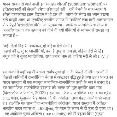
यादव समाज से आने वाली इन 'मातहत औरतों' (subaltern women) पर
इतिहासकारों की लेखनी हमेशा उपेक्षापूर्ण रही। दही बेचने के साथ-साथ ये
औरतें परम्परागत ज्ञान-विज्ञान में भी दक्ष थी। लोगों के सेहत का ध्यान रखना
इन्हें बखूबी आता था, इसलिए ग्रामीण समाज में 'ग्वालिन' शब्द कभी आत्मसम्मान
से परिपूर्ण 'प्रोग्रेसिव वीमेन' का सूचक था। आर्थिक आत्मनिर्भरता से आये
आत्मविश्वास व एक पहचान को नीचे दी गयी पंक्तियों के माध्यम से समझा जा
सकता है –
"दही लेलो विहारी नन्दलाल, हो दहिया मेरी लेलो।
कहवां की तू सुघर ग्वालीनियाँ, क्या है तुम्हारा नाम हो, दहिया तेरी ले लूँ।
मथुरा की मै सुघर ग्वालिनिया, राधा हमारा नाम हो, दहिया मेरी ले लो।"[vii]
इस संदर्भ में यहाँ यह भी बताना सर्वोपयुक्त होगा कि पिछले दो-तीन दशकों में
पिछड़ी जातियों में राजनीतिक चेतना में अभूतपूर्व वृद्धि हुई है तथा उत्तर भारत का
यादव समुदाय भी एक मजबूत सामाजिक-राजनीतिक कड़ी के रूप में उभरा है।
इस सामाजिक-राजनीतिक बदलाव को 'भारत की मूक क्रांति' कहा गया
(क्रिस्टोफ जाफेलोट, 2003)। इस सामाजिक-राजनीतिक बदलाव का श्रेय
लालू यादव, मुलायम सिंह यादव, जे. पी. आंदोलन तथा मंडल आयोग को जाता
है। हालाँकि यह सामाजिक-राजनीतिक आंदोलन, यादव समुदाय में 'अखिल
भारतीय यादव महासभा', 1923[viii] के गठन के समय से ही शुरू हो चूका था।
यह आंदोलन पुरुष औचित्य (masculinity) को भी बढ़ावा दिया (लुइसा