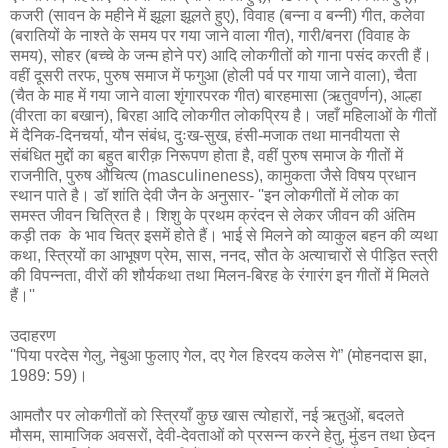
कजरी (सावन के महीने में झूला झूलते हुए), विवाह (बन्ना व बन्नी) गीत, कलेवा
(बरातियों के नाश्ते के समय पर गया जाने वाला गीत), गारी/बनरा (विवाह के
समय), सोहर (बच्चे के जन्म होने पर) आदि लोकगीतों को गाना पसंद करती हैं।
वहीं दूसरी तरफ, पुरुष समाज में फगुआ (होली पर्व पर गाया जाने वाला), चैता
(चैत के माह में गया जाने वाला शृंगारपरक गीत) बारहमासा (ऋतुवर्णन), आल्हा
(वीरता का बखान), बिरहा आदि लोकगीत लोकप्रिय है। जहाँ महिलाओं के गीतों
में दैनिक-दिनचर्या, यौन संबंध, दुःख-सुख, हंसी-मजाक तथा मानवीयता से
संबंधित मुद्दों का बहुत बारीक़ निरूपण होता है, वहीं पुरुष समाज के गीतों में
राजनीति, पुरुष औचित्य (masculineness), कामुकता जैसे विषय प्रधान
स्थान पाते है। डॉ शांति देवी जैन के अनुसार- ''इन लोकगीतों में लोक का
समस्त जीवन चित्रित है। शिशु के प्रथम क्रंदन से लेकर जीवन की अंतिम
कड़ी तक के भाव चित्र इसमें होते हैं। भाई से मिलने को व्याकुल बहन की व्यथा
कथा, स्त्रियों का आभूषण प्रेम, सास, ननद, सौत के अत्याचारों से पीड़ित स्त्री
की विपन्नता, वीरों की शौर्यकथा तथा मिलन-बिरह के रंगारंग इन गीतों में मिलते
हैं।''
उदाहरण
''पिया परदेस गेलु, नेबुआ फुलाए गेल, दए गेल हिरदय कलेस गे” (मोहनदास झा,
1989: 59)।
आमतौर पर लोकगीतों को स्त्रियाँ कुछ खास त्योहारों, नई ऋतुओं, बदलते
मौसम, सामाजिक अवसरों, देवी-देवताओं को प्रसन्न करने हेतु, मुंडन तथा छेदन