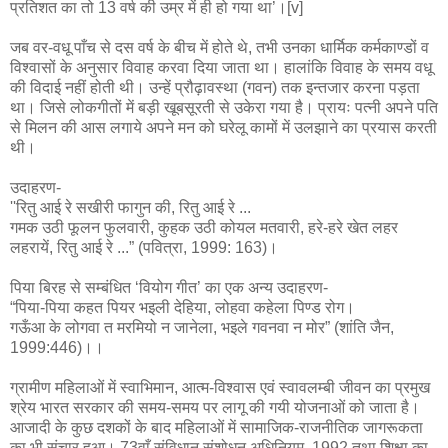
प्रतिशत का तो 13 वर्ष की उम्र में ही हो गया था’।[v]
जब वर-वधू पाँच से दस वर्ष के बीच में होते थे, तभी उनका धार्मिक कर्मकाण्डों व
विश्वासों के अनुसार विवाह करवा दिया जाता था। हालांकि विवाह के समय वधू
की विदाई नहीं होती थी। उन्हें प्रौढ़ावस्था (गवन) तक इन्तजार करना पड़ता
था। जिसे लोकगीतों में बड़ी खूबसूरती से उकेरा गया है। प्रायः पत्नी अपने पति
से मिलन की आस लगाये अपने मन को घरेलू कामों में उलझाने का प्रयास करती
थी।
उदाहरण-
''रितु आई रे सखीरी फागुन की, रितु आई रे ...
गमक उठी फूलन फुलवारी, कुहक उठी कोयल मतवारी, हरे-हरे खेत लहर
लहरायें, रितु आई रे ...” (पवित्रा, 1999: 163)।
पिया बिरह से सम्बंधित ‘वियोग गीत’ का एक अन्य उदाहरण-
“पिया-पिया कहत पियर भइली देहिया, लोहवा कहेला पिण्ड रोग।
गऊँआ के लोगवा त मरमियो न जानेला, भइले गवनवा न मोर” (शांति जैन,
1999:446)।।
ग्रामीण महिलाओं में स्वाभिमान, आत्म-विश्वास एवं स्वावलम्बी जीवन का प्रमुख
श्रेय भारत सरकार की समय-समय पर लागू की गयी योजनाओं को जाता है।
आजादी के कुछ दशकों के बाद महिलाओं में सामाजिक-राजनीतिक जागरूकता
का भी संचार हुआ। 73वाँ संविधान संशोधन अधिनियम, 1992 तथा शिक्षा का