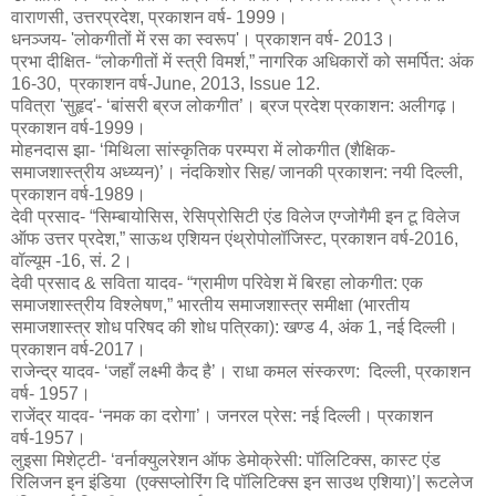
वाराणसी, उत्तरप्रदेश, प्रकाशन वर्ष- 1999।
धनञ्जय- 'लोकगीतों में रस का स्वरूप'। प्रकाशन वर्ष- 2013।
प्रभा दीक्षित- “लोकगीतों में स्त्री विमर्श,” नागरिक अधिकारों को समर्पित: अंक
16-30, प्रकाशन वर्ष-June, 2013, Issue 12.
पवित्रा 'सुहृद'- ‘बांसरी ब्रज लोकगीत’। ब्रज प्रदेश प्रकाशन: अलीगढ़।
प्रकाशन वर्ष-1999।
मोहनदास झा- ‘मिथिला सांस्कृतिक परम्परा में लोकगीत (शैक्षिक-
समाजशास्त्रीय अध्य्यन)’। नंदकिशोर सिह/ जानकी प्रकाशन: नयी दिल्ली,
प्रकाशन वर्ष-1989।
देवी प्रसाद- “सिम्बायोसिस, रेसिप्रोसिटी एंड विलेज एग्जोगैमी इन टू विलेज
ऑफ उत्तर प्रदेश,” साऊथ एशियन एंथ्रोपोलॉजिस्ट, प्रकाशन वर्ष-2016,
वॉल्यूम -16, सं. 2।
देवी प्रसाद & सविता यादव- “ग्रामीण परिवेश में बिरहा लोकगीत: एक
समाजशास्त्रीय विश्लेषण,” भारतीय समाजशास्त्र समीक्षा (भारतीय
समाजशास्त्र शोध परिषद की शोध पत्रिका): खण्ड 4, अंक 1, नई दिल्ली।
प्रकाशन वर्ष-2017।
राजेन्द्र यादव- ‘जहाँ लक्ष्मी कैद है’। राधा कमल संस्करण: दिल्ली, प्रकाशन
वर्ष- 1957।
राजेंद्र यादव- ‘नमक का दरोगा’। जनरल प्रेस: नई दिल्ली। प्रकाशन
वर्ष-1957।
लुइसा मिशेट्टी- ‘वर्नाक्युलरेशन ऑफ डेमोक्रेसी: पॉलिटिक्स, कास्ट एंड
रिलिजन इन इंडिया (एक्सप्लोरिंग दि पॉलिटिक्स इन साउथ एशिया)’| रूटलेज