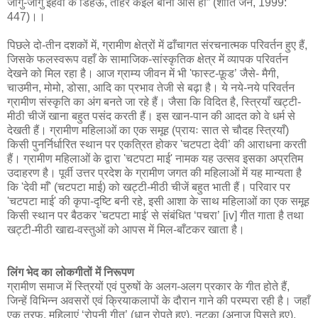
जागु-जागु इहवाँ के डिहऊ, तोहरे कइले बानी आस हो” (शांति जैन, 1999:
447)।।
पिछले दो-तीन दशकों में, ग्रामीण क्षेत्रों में ढाँचागत संरचनात्मक परिवर्तन हुए हैं,
जिसके फलस्वरूप वहाँ के सामाजिक-सांस्कृतिक क्षेत्र में व्यापक परिवर्तन
देखने को मिल रहा है। आज ग्राम्य जीवन में भी 'फास्ट-फ़ूड’ जैसे- मैगी,
चाउमीन, मोमो, डोसा, आदि का प्रभाव तेजी से बढ़ा है। ये नये-नये परिवर्तन
ग्रामीण संस्कृति का अंग बनते जा रहे हैं। जैसा कि विदित है, स्त्रियाँ खट्टी-
मीठी चीजें खाना बहुत पसंद करती हैं। इस खान-पान की आदत को वे धर्म से
देखती हैं। ग्रामीण महिलाओं का एक समूह (प्रायः सात से चौदह स्त्रियाँ)
किसी पुनर्निर्धारित स्थान पर एकत्रित होकर 'चटपटा देवी’ की आराधना करती
हैं। ग्रामीण महिलाओं के द्वारा 'चटपटा माई' नामक यह उत्सव इसका अप्रतिम
उदाहरण है। पूर्वी उत्तर प्रदेश के ग्रामीण जगत की महिलाओं में यह मान्यता है
कि 'देवी माँ' (चटपटा माई) को खट्टी-मीठी चीजें बहुत भाती हैं। परिवार पर
'चटपटा माई' की कृपा-दृष्टि बनी रहे, इसी आशा के साथ महिलाओं का एक समूह
किसी स्थान पर बैठकर 'चटपटा माई' से संबंधित ‘पचरा’ [iv] गीत गाता है तथा
खट्टी-मीठी खाद्य-वस्तुओं को आपस में मिल-बाँटकर खाता है।
लिंग भेद का लोकगीतों में निरूपण
ग्रामीण समाज में स्त्रियों एवं पुरुषों के अलग-अलग प्रकार के गीत होते हैं,
जिन्हें विभिन्न अवसरों एवं क्रियाकलापों के दौरान गाने की परम्परा रही है। जहाँ
एक तरफ, महिलाएं ‘रोपनी गीत’ (धान रोपते हुए), नटका (अनाज पिसते हुए),