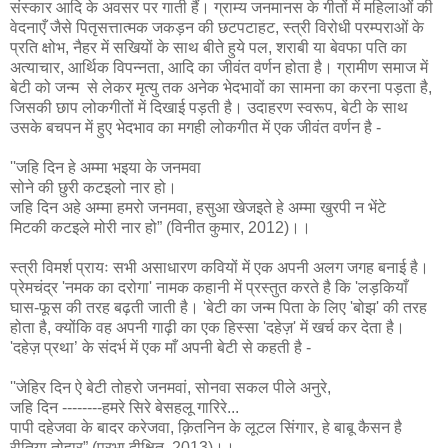
संस्कार आदि के अवसर पर गाती हैं। ग्राम्य जनमानस के गीतों में महिलाओं की
वेदनाएँ जैसे पितृसत्तात्मक जकड़न की छटपटाहट, स्त्री विरोधी परम्पराओं के
प्रति क्षोभ, नैहर में सखियों के साथ बीते हुये पल, शराबी या बेवफा पति का
अत्याचार, आर्थिक विपन्नता, आदि का जीवंत वर्णन होता है। ग्रामीण समाज में
बेटी को जन्म से लेकर मृत्यु तक अनेक भेदभावों का सामना का करना पड़ता है,
जिसकी छाप लोकगीतों में दिखाई पड़ती है। उदाहरण स्वरूप, बेटी के साथ
उसके बचपन में हुए भेदभाव का मगही लोकगीत में एक जीवंत वर्णन है -
''जहि दिन हे अम्मा भइया के जनमवा
सोने की छुरी कटइलो नार हो।
जहि दिन अहे अम्मा हमरो जनमवा, हसुआ खेजइते हे अम्मा खुरपी न भेंटे
मिटकी कटइले मोरी नार हो” (विनीत कुमार, 2012)।।
स्त्री विमर्श प्रायः सभी असाधारण कवियों में एक अपनी अलग जगह बनाई है।
प्रेमचंद्र 'नमक का दरोगा' नामक कहानी में प्रस्तुत करते है कि 'लड़कियाँ
घास-फूस की तरह बढ़ती जाती है। 'बेटी का जन्म पिता के लिए 'बोझ' की तरह
होता है, क्योंकि वह अपनी गाढ़ी का एक हिस्सा 'दहेज़' में खर्च कर देता है।
'दहेज़ प्रथा’ के संदर्भ में एक माँ अपनी बेटी से कहती है -
''जेहिर दिन ऐ बेटी तोहरो जनमवां, सोनवा सकल पीले अनुरे,
जहि दिन --------हमरे सिरे बेसहलू गारिरे...
पापी दहेजवा के बादर करेजवा, क़ितनिन के लूटल सिंगार, हे बाबू कैसन है
रीतिया तोहार” (प्रभा दीक्षित, 2013)।।