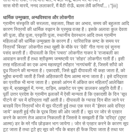
सास मोरी मारयें, ननद ललाकारें, मैं बैठी रोऊँ, बलम लेवैं कनियाँ...।”[iii]
धार्मिक उन्मुखता, अन्धविश्वास और लोकगीत
ग्रामीण संस्कृति की सरलता, सहजता, शिक्षा का अभाव, समय की बहुलता आदि
कारण स्त्रियों की धार्मिक रुझान के प्रमुख वजह है। इसके अलावा कुल देवता
की पूजा, डीह पूजा, प्रकृति पूजा, स्थानीय देवस्थान आदि तथ्य ग्रामीण
महिलाओं की धार्मिक उन्मुखता के कारण हैं। पारिवारिक कष्ट के समय पर
स्त्रियाँ 'बिरहा’ लोकगीत तथा ख़ुशी के मौके पर ‘देवी’ गीत गाना एवं सुनना
पसंद करती हैं। दीपावली के दिन 'पचरा’ लोकगीत गाकर वे 'राजाबली का
आवाहन करती हैं तथा श्रीकृष्ण जन्मष्टमी पर 'सोहर’ लोकगीत गाती हैं। इसी
तरह महिलाओं का एक अन्य महत्वपूर्ण त्यौहार 'नागपंचमी’ है, जिसमें साँपो को
दूध पिलाने की मान्यता है। एकादशी, जिसे बूढ़ी दीपावली भी कहा जाता है, को
भुईंया बनायी जाती है जिसे अहितकारी दैत्य आत्मा माना जाता है। इसे दरिद्रता
का प्रतीक भी माना जाता है। इसको आंगन में अंकित कर महिलाएँ आलेखित
सूप में, ब्रह्ममूहूर्त में, गन्ना, दाड़िम, अखरोट पर पुष्प डालकर आहुति देती हैं।
पूर्वी उत्तर प्रदेश के ग्रामीण इलाकों में ऐसी मान्यता है कि एकादशी के दिन ‘सूप
पीटने से’ घर में दरिद्रता नहीं आती है। दीपावली के ग्यारह दिन बीत जाने पर
बारहवें दिन स्त्रियाँ भोर में सूप पीटती हुई तथा एक स्वर में "ईश्वर आवे दरिद्र
जाये" कहती हुई गाँव के पूरब दिशा की ओर जाती हैं। सूप पर जोर से प्रहार
करने के कारण तेज आवाज निकलती है जिससे वे समझती हैं कि 'दरिद्र' (दुष्ट
आत्मा) डर के मरे गाँव छोड़कर भाग जायेगा। जोर से प्रहार करने के कारण सूप
टूट जाता है तथा टूटे हुए सूप को गाँव के बाहर ही फेंक दिया जाता है तथा घर