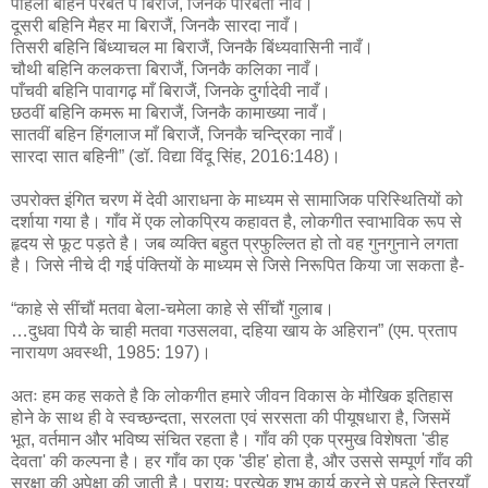
पहिली बहिन परबत पै बिराजैं, जिनके पारबती नावँ।
दूसरी बहिनि मैहर मा बिराजैं, जिनकै सारदा नावँ।
तिसरी बहिनि बिंध्याचल मा बिराजैं, जिनकै बिंध्यवासिनी नावँ।
चौथी बहिनि कलकत्ता बिराजैं, जिनकै कलिका नावँ।
पाँचवी बहिनि पावागढ़ माँ बिराजैं, जिनके दुर्गादेवी नावँ।
छठवीं बहिनि कमरू मा बिराजैं, जिनकै कामाख्या नावँ।
सातवीं बहिन हिंगलाज माँ बिराजैं, जिनकै चन्द्रिका नावँ।
सारदा सात बहिनी” (डॉ. विद्या विंदू सिंह, 2016:148)।
उपरोक्त इंगित चरण में देवी आराधना के माध्यम से सामाजिक परिस्थितियों को
दर्शाया गया है। गाँव में एक लोकप्रिय कहावत है, लोकगीत स्वाभाविक रूप से
हृदय से फूट पड़ते है। जब व्यक्ति बहुत प्रफुल्लित हो तो वह गुनगुनाने लगता
है। जिसे नीचे दी गई पंक्तियों के माध्यम से जिसे निरूपित किया जा सकता है-
“काहे से सींचौं मतवा बेला-चमेला काहे से सींचौं गुलाब।
…दुधवा पियै के चाही मतवा गउसलवा, दहिया खाय के अहिरान” (एम. प्रताप
नारायण अवस्थी, 1985: 197)।
अतः हम कह सकते है कि लोकगीत हमारे जीवन विकास के मौखिक इतिहास
होने के साथ ही वे स्वच्छन्दता, सरलता एवं सरसता की पीयूषधारा है, जिसमें
भूत, वर्तमान और भविष्य संचित रहता है। गाँव की एक प्रमुख विशेषता 'डीह
देवता' की कल्पना है। हर गाँव का एक 'डीह' होता है, और उससे सम्पूर्ण गाँव की
सुरक्षा की अपेक्षा की जाती है। प्रायः प्रत्येक शुभ कार्य करने से पहले स्त्रियाँ