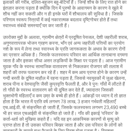
इलाकों की गरीब, दलित-बहुजन बहू-बेटियाँ हैं। जिन्हें शौच के लिए रात होने का
इंतज़ार करना पड़ता है क्योंकि दिन में पुरुषों के आवागमन के कारण वे खुले में
शौच नहीं कर सकती और न ही इनके घरों में शौचालय की सुविधा है। जिसके
परिणाम स्वरूप स्त्रियों में कई नकारात्मक बदलाव दृष्टिगोचर होते हैं तथा
स्वास्थ्य संबंधी समस्याएँ घर कर जाती हैं।
उपरोक्त मुद्दों के अलावा, ग्रामीण क्षेत्रों में प्रदूषित पेयजल, देशी जहरीली शराब,
अगुणवत्तापरक भोजन ग्रहण करना, भाँग एवं अन्य जहरीली पत्तियों का प्रयोग
नशे के रूप में लेना तथा स्वास्थ्य के प्रति जागरूकता के अभाव के कारण रोगों
का प्रसार अधिक है। जिसके फलस्वरूप परिवार का आर्थिक तानाबाना दगमगा
जाता है और इसका सीधा असर लड़कियों के शिक्षा पर पड़ता है। आज ग्रामीण
युवक गाँव के स्वस्थ सामाजिक वातावरण से निकलकर रोजगार की तलाश में
शहरों की तरफ पलायन कर रहे हैं। शहर में कम आय प्राप्त होने के कारण उन्हें
गन्दी बस्ती के दूषित माहौल में रहना पड़ता है, जिससे नवयुवकों में जुआ खेलना,
शराब पीना व वेश्यावृत्ति जैसी कुप्रवृत्ति फैलती है, और वे पुनः गाँवों में लौटते हैं
तो गाँवों के स्वस्थ वातावरण को भी दूषित कर देते हैं, ज्यादातर जिसकी
भुक्तभोगी महिलाएँ व कम उम्र के बच्चे ही होते हैं। आंकड़ों पर ध्यान दें तो ज्ञात
होता है कि भारत में प्रति वर्ष लगभग 78 लाख, 3 हजार गर्भवती महिलाएँ
एच.आई.वी. से संक्रमित हो जाती हैं, जिसके फलस्वरूप लगभग 23,490 बच्चे
भी हर साल एचआईवी से संक्रमित हो जाते हैं। गाँव की इकाई 'परिवार' के
कर्ता-धर्ता को मुखिया कहते हैं। यदि वह इन आकस्मिक कारणों से मृत्यु को
प्राप्त होता है तो उसका परिवार बिखर जाता है और उस परिवार के लोगों को
साहूकारों के सामने हाथ फैलाने के लिए विवश होना पड़ता है। विवशता,