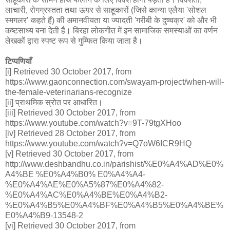
लाचारी, रोगग्रस्तता तथा ऊपर से साहूकारों (जिसे कान्या एलैया 'सोशल
स्मगलर’ कहते हैं) की अमानवीयता या ज्यादती 'गरीबी के दुष्चक्र' को और भी
कष्टसाध्य बना देती है। बिरहा लोकगीत में इन सामाजिक समस्याओं का वर्णन
लेखकों द्वारा स्पष्ट रूप से गुम्फित किया जाता है।
टिप्पणियाँ
[i] Retrieved 30 October 2017, from
https://www.gaonconnection.com/swayam-project/when-will-
the-female-veterinarians-recognize
[ii] प्राथमिक स्रोत पर आधारित।
[iii] Retrieved 30 October 2017, from
https://www.youtube.com/watch?v=9T-79tgXHoo
[iv] Retrieved 28 October 2017, from
https://www.youtube.com/watch?v=Q7oW6ICR9HQ
[v] Retrieved 30 October 2017, from
http://www.deshbandhu.co.in/parishist/%E0%A4%AD%E0%
A4%BE %E0%A4%B0% E0%A4%A4-
%E0%A4%AE%E0%A5%87%E0%A4%82-
%E0%A4%AC%E0%A4%BE%E0%A4%B2-
%E0%A4%B5%E0%A4%BF%E0%A4%B5%E0%A4%BE%
E0%A4%B9-13548-2
[vi] Retrieved 30 October 2017, from