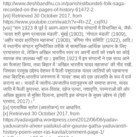
http://www.deshbandhu.co.in/parishist/bundeli-folk-saga-
recorded-on-the-pages-of-history-61472-2
[vii] Retrieved 30 October 2017, from
https://www.youtube.com/watch?v=Rr-2Z_cxjRU
[viii] “सन 1923 से पूर्व वे अलग-अलग स्थानीय संगठनों में विभाजित थे, जैसे-
‘यादव श्री कृष्ण प्रचारक मंडली’, मुंबई (1903), ‘गोपाल मंडली’ (1909),
‘अहीर यादव क्ष्रत्रिय महासभा’ (1908), ‘बंगिया गोप समिति’ (1922), आदि।
ये स्थानीय संगठन सुनियोजित तरीके से सामाजिक-आर्थिक उत्थान के लिए
प्रयासरत थे, लेकिन अखिल भारतीय स्तर पर अपनी बातों को रखने का कोई
व्यापक मंच उपलब्ध नहीं था। इसलिए 1923 में इन संगठनों ने एक साथ आने
का फैसला किया, तथा बिहार में ‘अखिल भारतीय यादव महासभा’ की नीव रखी,
जिसका प्रमुख उद्देश्य देशभर में फैली पशुपालक यादव जातियों को पहचानना
तथा ब्रिटिश-भारतीय जनगणना में ‘यादव’ शब्द को एक उपजाति के रूप में दर्ज
कराना था। यादवों में जातीय-उपजातीय पदानुक्रम को समाप्त करना, यादव
जाति में फैली कुप्रथा, बाल-विवाह, दहेज प्रथा, नशावृत्ति, परम्पराओं की ओर
अधिक झुकाव से मुक्ति दिलाना, इत्यादि इस संगठन के मुख्य उद्देश्य थे (देवी
प्रसाद, 2017)।”
[ix] प्राथमिक स्रोत (अवलोकन) पर आधारित.
[x] Retrieved 30 October 2017, from
https://yadavgatha.wordpress.com/2012/06/06/yadav-
yaduvanshi-aheer-yadukul-ahir-gaurav-gatha-yaduvansh-
history-poem-veer-ras-kavita/comment-page-1/