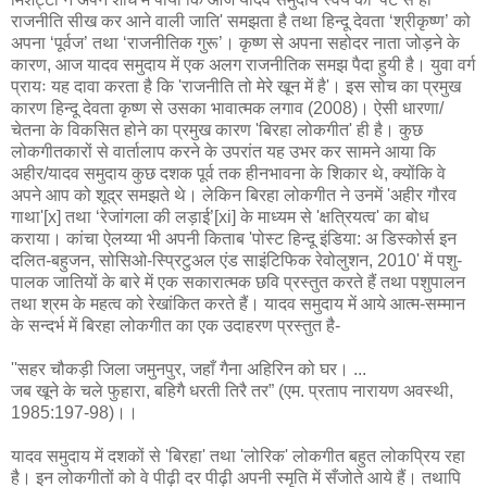
राजनीति सीख कर आने वाली जाति' समझता है तथा हिन्दू देवता ‘श्रीकृष्ण’ को
अपना ‘पूर्वज’ तथा ‘राजनीतिक गुरू’। कृष्ण से अपना सहोदर नाता जोड़ने के
कारण, आज यादव समुदाय में एक अलग राजनीतिक समझ पैदा हुयी है। युवा वर्ग
प्रायः यह दावा करता है कि 'राजनीति तो मेरे खून में है'। इस सोच का प्रमुख
कारण हिन्दू देवता कृष्ण से उसका भावात्मक लगाव (2008)। ऐसी धारणा/
चेतना के विकसित होने का प्रमुख कारण 'बिरहा लोकगीत' ही है। कुछ
लोकगीतकारों से वार्तालाप करने के उपरांत यह उभर कर सामने आया कि
अहीर/यादव समुदाय कुछ दशक पूर्व तक हीनभावना के शिकार थे, क्योंकि वे
अपने आप को शूद्र समझते थे। लेकिन बिरहा लोकगीत ने उनमें 'अहीर गौरव
गाथा'[x] तथा ‘रेजांगला की लड़ाई’[xi] के माध्यम से 'क्षत्रियत्व' का बोध
कराया। कांचा ऐलय्या भी अपनी किताब 'पोस्ट हिन्दू इंडिया: अ डिस्कोर्स इन
दलित-बहुजन, सोसिओ-स्प्रिटुअल एंड साइंटिफिक रेवोलुशन, 2010' में पशु-
पालक जातियों के बारे में एक सकारात्मक छवि प्रस्तुत करते हैं तथा पशुपालन
तथा श्रम के महत्व को रेखांकित करते हैं। यादव समुदाय में आये आत्म-सम्मान
के सन्दर्भ में बिरहा लोकगीत का एक उदाहरण प्रस्तुत है-
''सहर चौकड़ी जिला जमुनपुर, जहाँ गैना अहिरिन को घर। ...
जब खूने के चले फुहारा, बहिगै धरती तिरै तर” (एम. प्रताप नारायण अवस्थी,
1985:197-98)।।
यादव समुदाय में दशकों से 'बिरहा' तथा 'लोरिक' लोकगीत बहुत लोकप्रिय रहा
है। इन लोकगीतों को वे पीढ़ी दर पीढ़ी अपनी स्मृति में सँजोते आये हैं। तथापि