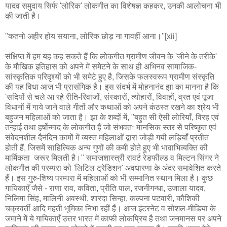
यादव समुदाय सिर्फ 'लोरिक' लोकगीत का विशेषज्ञ कहकर, उनकी आलोचना भी
की जाती है।
''कतनो अहीर होय सयाना, लोरिक छोड़ ना गावहीं आना।''[xii]
संक्षिप्त में हम यह कह सकते हैं कि लोकगीत ग्रामीण जीवन के 'जीने के तरीके'
के मौखिक इतिहास को अपने में समेटने के साथ ही अभिनव सामाजिक-
सांस्कृतिक परिदृश्यों को भी समेटे हुए है, जिसके फलस्वरूप ग्रामीण संस्कृति
की यह विधा आज भी प्रासंगिक है। इस संदर्भ में मोहनानंद झा का मानना है कि
'सदियों से चले आ रहे रीति-रिवाजों, संस्कारों, त्योहारों, विवाहों, व्रत एवं पूजा
विधानों में गाये जाने वाले गीतों और कथाओं को अपने कंठस्त रखने का श्रेय भी
बहुजन महिलाओं को जाता है। झा के शब्दों में, "बहुत सी ऐसी लोरियाँ, विरह एवं
तन्हाई तथा हर्षोन्माद के लोकगीत हैं जो संभवतः मानसिक स्तर से परिष्कृत एवं
संवेदनशील दैनंदिन कामों में व्यस्त महिलाओं द्वारा जोड़ी गयी लड़ियाँ प्रतीत
होती हैं, जिसमें साहित्यिक अन्य गुणों की कमी होते हुए भी भावाभिव्यक्ति की
मार्मिकता जरूर मिलती है।" समाजशास्त्री रावर्ट रेडफील्ड व मिल्टन सिंगर ने
लोकगीत की परम्परा को 'लिटिल ट्रेडिशन' अवधारणा के अंदर समावेशित करते
हैं। इस गुरु-शिष्य परम्परा में महिलाओं को भी सम्मानित स्थान मिला है। कुछ
गायिकाएँ जैसे - राणा राव, कविता, प्रीति पाल, रजनीगन्धा, उजाला यादव,
निलिमा सिंह, मालिनी अवस्थी, शारदा सिन्हा, कल्पना पटवारी, कौशिकी
चक्रवर्ती आदि महती भूमिका निभा रहीं हैं। आज इंटरनेट व सोशल-मीडिया के
जमाने में ये गायिकाएँ उत्तर भारत में काफी लोकप्रिय है तथा जनमानस पर अपने