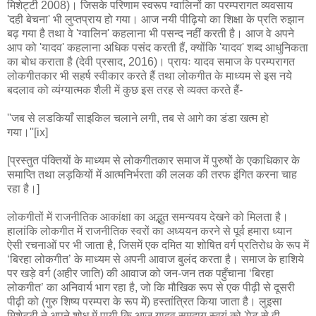
मिशेट्टी 2008)। जिसके परिणाम स्वरूप ग्वालिनों का परम्परागत व्यवसाय
'दही बेचना' भी लुप्तप्राय हो गया। आज नयी पीढ़ियो का शिक्षा के प्रति रुझान
बढ़ गया है तथा वे 'ग्वालिन' कहलाना भी पसन्द नहीं करती है। आज वे अपने
आप को 'यादव' कहलाना अधिक पसंद करती हैं, क्योंकि 'यादव' शब्द आधुनिकता
का बोध कराता है (देवी प्रसाद, 2016)। प्रायः यादव समाज के परम्परागत
लोकगीतकार भी सहर्ष स्वीकार करते हैं तथा लोकगीत के माध्यम से इस नये
बदलाव को व्यंग्यात्मक शैली में कुछ इस तरह से व्यक्त करते हैं-
''जब से लडकियाँ साइकिल चलाने लगी, तब से आगे का डंडा खत्म हो
गया।''[ix]
[प्रस्तुत पंक्तियों के माध्यम से लोकगीतकार समाज में पुरुषों के एकाधिकार के
समाप्ति तथा लड़कियों में आत्मनिर्भरता की ललक की तरफ इंगित करना चाह
रहा है।]
लोकगीतों में राजनीतिक आकांक्षा का अद्भुत समन्यवय देखने को मिलता है।
हालांकि लोकगीत में राजनीतिक स्वरों का अध्ययन करने से पूर्व हमारा ध्यान
ऐसी रचनाओं पर भी जाता है, जिसमें एक दमित या शोषित वर्ग प्रतिरोध के रूप में
‘बिरहा लोकगीत’ के माध्यम से अपनी आवाज बुलंद करता है। समाज के हाशिये
पर खड़े वर्ग (अहीर जाति) की आवाज को जन-जन तक पहुँचाना ‘बिरहा
लोकगीत’ का अनिवार्य भाग रहा है, जो कि मौखिक रूप से एक पीढ़ी से दूसरी
पीढ़ी को (गुरु शिष्य परम्परा के रूप में) हस्तांत्रित किया जाता है। लुइसा
मिशेट्टी ने अपने शोध में पायी कि आज यादव समुदाय स्वयं को 'पेट से ही