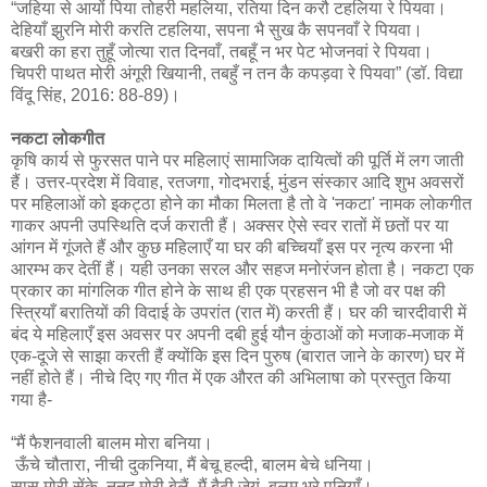
“जहिया से आयों पिया तोहरी महलिया, रतिया दिन करौ टहलिया रे पियवा।
देहियाँ झुरनि मोरी करति टहलिया, सपना भै सुख कै सपनवाँ रे पियवा।
बखरी का हरा तुहूँ जोत्या रात दिनवाँ, तबहूँ न भर पेट भोजनवां रे पियवा।
चिपरी पाथत मोरी अंगूरी खियानी, तबहुँ न तन कै कपड़वा रे पियवा” (डॉ. विद्या
विंदू सिंह, 2016: 88-89)।
नकटा लोकगीत
कृषि कार्य से फुरसत पाने पर महिलाएं सामाजिक दायित्वों की पूर्ति में लग जाती
हैं। उत्तर-प्रदेश में विवाह, रतजगा, गोदभराई, मुंडन संस्कार आदि शुभ अवसरों
पर महिलाओं को इकट्ठा होने का मौका मिलता है तो वे 'नकटा' नामक लोकगीत
गाकर अपनी उपस्थिति दर्ज कराती हैं। अक्सर ऐसे स्वर रातों में छतों पर या
आंगन में गूंजते हैं और कुछ महिलाएँ या घर की बच्चियाँ इस पर नृत्य करना भी
आरम्भ कर देतीं हैं। यही उनका सरल और सहज मनोरंजन होता है। नकटा एक
प्रकार का मांगलिक गीत होने के साथ ही एक प्रहसन भी है जो वर पक्ष की
स्त्रियाँ बरातियों की विदाई के उपरांत (रात में) करती हैं। घर की चारदीवारी में
बंद ये महिलाएँ इस अवसर पर अपनी दबी हुई यौन कुंठाओं को मजाक-मजाक में
एक-दूजे से साझा करती हैं क्योंकि इस दिन पुरुष (बारात जाने के कारण) घर में
नहीं होते हैं। नीचे दिए गए गीत में एक औरत की अभिलाषा को प्रस्तुत किया
गया है-
“मैं फैशनवाली बालम मोरा बनिया।
ऊँचे चौतारा, नीची दुकनिया, मैं बेचू हल्दी, बालम बेचे धनिया।
सास मोरी सेंके, ननद मोरी बेलैं, मैं बैठी जेयूं, बलम भरे पनियाँ।