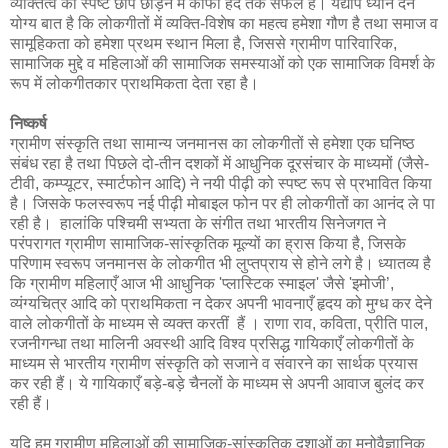
व्यक्तित्व की स्पष्ट छाप छोड़ने में काफी हद तक सफल हैं। यद्यपि ध्यान देने
योग्य बात है कि लोकगीतों में व्यक्ति-विशेष का महत्व हमेशा गौण है तथा समाज व
सामूहिकता को हमेशा प्रथम स्थान मिला है, जिससे ग्रामीण पारिवारिक,
सामाजिक मुद्दे व महिलाओं की सामाजिक समस्याओं को एक सामाजिक विमर्श के
रूप में लोकगीतकार प्राथमिकता देता रहा है।
निष्कर्ष
ग्रामीण संस्कृति तथा सामान्य जनमानस का लोकगीतों से हमेशा एक घनिष्ठ
संबंध रहा है तथा पिछले दो-तीन दशकों में आधुनिक दूरसंचार के माध्यमों (जैसे-
टीवी, कम्प्यूटर, स्मार्टफोन आदि) ने नयी पीढ़ी को स्पष्ट रूप से प्रभावित किया
है। जिसके फलस्वरूप नई पीढ़ी मोबाइल फोन पर ही लोकगीतों का आनंद ले पा
रही है। हालांकि पश्चिमी सभ्यता के संगीत तथा भारतीय सिनेजगत ने
परंपरागत ग्रामीण सामाजिक-सांस्कृतिक मूल्यों का ह्रास किया है, जिसके
परिणाम स्वरूप जनमानस के लोकगीत भी लुप्तप्राय से होने लगे है। ध्यातव्य है
कि ग्रामीण महिलाएँ आज भी आधुनिक 'प्लास्टिक स्माइल' जैसे 'इमोजी’,
व्यंग्यचित्र आदि को प्राथमिकता न देकर अपनी भावनाएँ हृदय को मुग्ध कर देने
वाले लोकगीतों के माध्यम से व्यक्त करतीं हैं । राणा राव, कविता, प्रीति पाल,
रजनीगन्धा तथा मालिनी अवस्थी आदि विश्व प्रसिद्ध गायिकाएँ लोकगीतों के
माध्यम से भारतीय ग्रामीण संस्कृति को सजाने व संवारने का सार्थक प्रयास
कर रही हैं। ये गायिकाएँ बड़े-बड़े चैनलों के माध्यम से अपनी आवाज बुलंद कर
रही हैं।
यदि हम ग्रामीण महिलाओं की सामाजिक-सांस्कृतिक दशाओं का मनोवैज्ञानिक