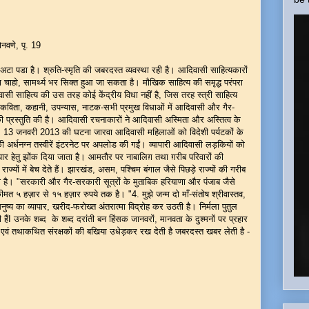
नवणे, पृ. 19
टा पडा है। श्रुति-स्मृति की जबरदस्त व्यवस्था रही है। आदिवासी साहित्यकारों
 चाहो, सामर्थ्य भर सिक्त हुआ जा सकता है। मौखिक साहित्य की समृद्ध परंपरा
 साहित्य की उस तरह कोई केंद्रीय विधा नहीं है, जिस तरह स्त्री साहित्य
विता, कहानी, उपन्यास, नाटक-सभी प्रमुख विधाओं में आदिवासी और गैर-
्रस्तुति की है। आदिवासी रचनाकारों ने आदिवासी अस्मिता और अस्तित्व के
 है। 13 जनवरी 2013 की घटना जारवा आदिवासी महिलाओं को विदेशी पर्यटकों के
अर्धनग्न तस्वीरें इंटरनेट पर अपलोड की गईं। व्यापारी आदिवासी लड़कियों को
यापार हेतु झोंक दिया जाता है। आमतौर पर नाबालिग़ तथा ग़रीब परिवारों की
यों में बेच देते हैं। झारखंड, असम, पश्चिम बंगाल जैसे पिछड़े राज्यों की गरीब
है। "सरकारी और गैर-सरकारी सूत्रों के मुताबिक हरियाणा और पंजाब जैसे
मत ५ हज़ार से १५ हज़ार रुपये तक है। "4. मुझे जन्म दो माँ-संतोष श्रीवास्तव,
नुष्य का व्यापार, खरीद-फरोख्त अंतरात्मा विद्रोह कर उठती है। निर्मला पुतुल
I उनके शब्द के शब्द दरांती बन हिंसक जानवरों, मानवता के दुश्मनों पर प्रहार
ों एवं तथाकथित संरक्षकों की बखिया उधेड़कर रख देती है जबरदस्त खबर लेती है -