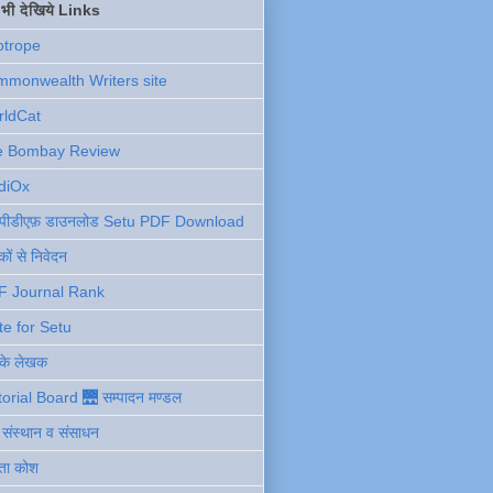
ें भी देखिये Links
otrope
monwealth Writers site
rldCat
e Bombay Review
diOx
ु पीडीएफ़ डाउनलोड Setu PDF Download
ों से निवेदन
F Journal Rank
te for Setu
 के लेखक
torial Board 🌉 सम्पादन मण्डल
ी संस्थान व संसाधन
ता कोश