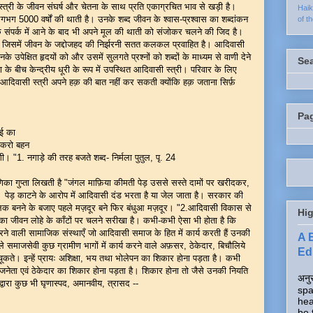
न संघर्ष और चेतना के साथ प्रति एकाग्रचित भाव से खड़ी है।
Hai
गभग 5000 वर्षों की थाती है। उनके शब्द जीवन के श्वास-प्रश्वास का शब्दांकन
of t
े संपर्क में आने के बाद भी अपने मूल की थाती को संजोकर चलने की जिद है।
 है। जिसमें जीवन के जद्दोजहद की निर्झरनी सतत कलकल प्रवाहित है। आदिवासी
 उपेक्षित हृदयों को और उसमें सुलगते प्रश्नों को शब्दों के माध्यम से वाणी देने
Se
के बीच केन्द्रीय धूरी के रूप में उपस्थित आदिवासी स्त्री। परिवार के लिए
दिवासी स्त्री अपने हक़ की बात नहीं कर सकती क्योंकि हक़ जताना सिर्फ़
Pa
ाई का
न करो बहन
 "1. नगाड़े की तरह बजते शब्द- निर्मला पुतुल, पृ. 24
मणिका गुप्ता लिखती है "जंगल माफ़िया कीमती पेड़ उससे सस्ते दामों पर खरीदकर,
ै। पेड़ काटने के आरोप में आदिवासी दंड भरता है या जेल जाता है। सरकार की
लिक बनने के बजाए पहले मज़दूर बने फिर बंधुआ मज़दूर। "2.आदिवासी विकास से
Hig
ी का जीवन लोहे के काँटों पर चलने सरीखा है। कभी-कभी ऐसा भी होता है कि
ने वाली सामाजिक संस्थाएँ जो आदिवासी समाज के हित में कार्य करती हैं उनकी
A 
 समाजसेवी कुछ ग्रामीण भागों में कार्य करने वाले अफ़सर, ठेकेदार, बिचौलिये
Edi
चूकते। इन्हें प्रायः अशिक्षा, भय तथा भोलेपन का शिकार होना पड़ता है। कभी
नेता एवं ठेकेदार का शिकार होना पड़ता है। शिकार होना तो जैसे उनकी नियति
अनुर
द्वारा कुछ भी घृणास्पद, अमानवीय, त्रासद --
spa
hea
be 