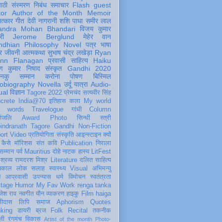
पाठी
संस्मरण
निबंध
समाचार
Flash
guest
tor
Author of the Month
Memoir
ात्कार
गीत
देवी नागरानी
शशि पाधा
समीर लाल
andra Mohan Bhandari
विजय कुमार
री
Jerome Berglund
मेहेर वान
ndhian Philosophy
Novel
पत्र
भाषा
र
जीवनी
आत्मकथा
सुभाष चंद्र लखेड़ा
Ryan
inn Flanagan
प्रवासी
साहित्य
Haiku
ण कुमार निषाद
संस्कृत
Gandhi 2020
ञानकु
सम्मान
करोना
पोषण
बिस्मिल
obiography
Novella
उर्दू
यात्रा
Audio-
ual
विज्ञान
Tagore 2022
प्रेमचंद
सत्यवीर सिंह
crete
India@70
इतिहास
कला
My world
d words
Travelogue
गांधी
Column
धांजलि
Award
Photo
सिन्धी
स्त्री
indranath Tagore
Gandhi
Non-Fiction
ort
Video
प्रतियोगिता
संस्कृति
आइन्स्टाइन
क्यों
कैसे
मॉरिशस
संत कवि
Publication
निराला
 सम्मान
पर्व
Mauritius
दोहे
नाटक
हास्य
LitFest
-श्रव्य
रामदरश मिश्र
Literature
दलित साहित्य
तिकाल
लोक
सलाह
स्वास्थ्य
Visual
अभिमन्यु
त
आप्रवासी
उपन्यास
धर्म
विमोचन
स्वतंत्रता
itage
Humor
My Fav Work
renga tanka
जेश राव
नवगीत
यौन
व्याकरण
हाइकु
Film
haiga
सीदास
लिपि
समाज
Aphorism
Quotes
king
डायरी
ब्रज
Folk
Recital
तकनीक
ली
रंगमंच
विकास
Artist of the month
Photo-