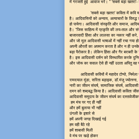
में गरजती हुई आवाज भरे। '' 'सबसे बड़ा खतरा'- म
'सबसे बड़ा खतरा' कविता में कवि महादेव ट
है। आदिवासियों को अन्याय, अत्याचारों के विरुद
हो पायेगा। आदिवासी संस्कृति और समाज, आदिम 
है। “जिस साहित्य में प्रकृति की लय-ताल और स
बाजारवादी हिंसा और लालसा का नकार नहीं करे, जह
और जो मूल आदिवासी भाषाओं में नहीं रचा गया हो 
अपनी औरतों का अपमान करता है और न ही उनके स
बड़ा पैरोकार है। लेकिन हिंसा और गैर बराबरी
है। इस आदिवासी दर्शन को विस्थापित करके दुन
और जोरू का सवाल ऐसे ही नहीं उठता अपितु वह प
आदिवासी कवियों में महादेव टोप्पो, निर्मला पुत
रामदयाल मुंडा, सरिता बड़ाइक, डॉ.मंजु ज्योत्स्
नारी का जीवन संघर्ष, सामाजिक संघर्ष, आदिवासी न
दमन को शब्दबद्ध किया है। आदिवासी कविता जीवन 
आदिवासी समुदाय के जीवन संघर्ष का दस्तावेजीकर
हम मंच पर गए ही नहीं
और हमें बुलाया भी नहीं
उंगली के इशारे से
हमें अपनी जगह दिखाई गई
हम वही बैठे रहे
हमें शाबासी मिली
वे मंच पर खड़े होकर