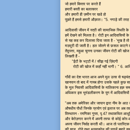
जो हमारे बिस्तर पर करते हैं
हमारी बस्ती का बलात्कार
और हमारी ही ज़मीन पर खडे हो
पूछते हैं हमसे हमारी औक़ात। "5. नगाड़े की तरह बज
आदिवासी जीवन में स्त्री की सामाजिक स्थिति क
हमें देखने को मिलता है। रोटी इन आदिवासियों के
से यह कह कर दिलासा दिया जाता है - ’भूख है तो स
मज़दूरी दी जाती है। हल जोतने से फ़सल काटने तक
तेंदुपत्ता, महुआ चुनना उनका जीवन रोटी की खोज
लिखती हैं -
"ईटों के भट्टों में / सीझ गई ज़िंदगी
रोटी की खोज में कहाँ नहीं भागी। " 6. आदिवास
गाँवों का देश भारत आज अपने मूल उत्स से षड्यं
खानपान तो बाद में गायब होगा उसके पहले कुछ स
के मूल निवासी आदिवासियों के मालिकाना हक़ समाप्त 
अधिकार इस भूमंडलीकरण के युग में आदिवासियों क
"अब तक अमेरिका और जापान द्वारा नीम के आठ उत्प
औषधीय पौधों जिनके प्रयोग एवं इलाज पर अब तक
विस्थापन - रमणिका गुप्ता, पृ.47 तथाकथित आधुन
और बेरोज़गार करने में अपनी तरफ से कोई कोर-कसर
अपना जीवन निर्वाह करती थी। आज तो प्लास्टिक 
की झाड़ू, दोने तथा थरमाकोल की पत्तलें हमारे सम्