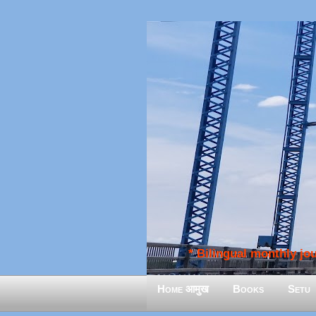
* Bilingual monthly jour
Home आमुख
Books
Setu