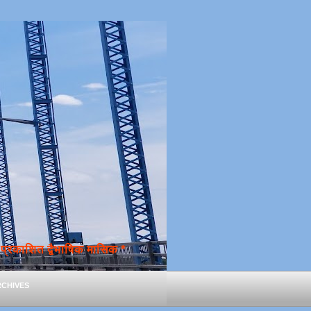
्रकाशित द्वैभाषिक मासिक *
chives