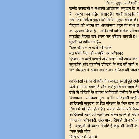
निर्मला पुतुल आदिवासी स्त्री के जीव
उनके संस्कारों में संथाली आदिवासी समुदाय के ल
है। अनुभव का गझिन संसार है। शहरी संस्कृति क
यही जिद निर्मला पुतुल को निर्मला पुतुल बनाती
स्त्रियों की आत्मा को भावनात्मक श्रम के साथ उनके
का प्रयत्न किया है। आदिवासी पारिवारिक संरचना 
हाड़तोड़ मेहनत कर अपना घर-परिवार चलाती है। आ
पुरुषों का अधिकार है--
"हक़ की बात न करो मेरी बहन
मत माँगो पिता की सम्पत्ति पर अधिकार
ज़िक्र मत करो पत्थरों और जंगलों की अवैध कट
सूदखोरों और ग्रामीण डॉक्टरों के लूट की चर्चा 
भरी पंचायत में डायन क़रार कर दण्डित की जाओगी।
आदिवासी जीवन संघर्षों को शब्दबद्ध करती हुई र
ऊँचे दामों पर बेचता है और करोड़पति बन जाता ह
ऐसी ही नीतियों के कारण आदिवासी ज़मीन के मा
विस्थापन - रमणिका गुप्ता, पृ.12 आदिवासी स्त्र
आदिवासी समुदाय के हित संरक्षण के लिए काम कर
नियत में भी खोट होता है। समाज सेवा करने निकले
आदिवासी श्रम एवं स्त्री का शोषण करने से नहीं 
जंगल के अधिकारी, लेखापाल, सिपाही तो कभी राज
है। वस्तु से भी बदतर स्थिति है कही भी किसी के 
"एक ऐसी चीज़
जिसे घाट में, बाट में