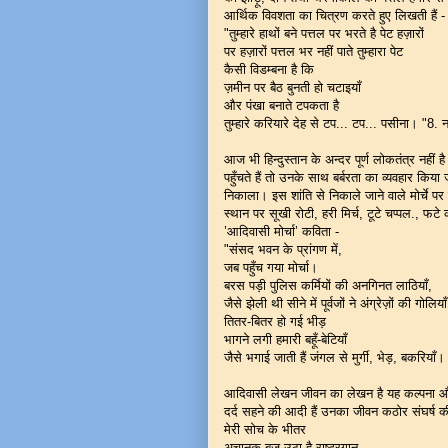
आर्थिक विवशता का चित्रण करते हुए लिखती हैं -
"तुम्हारे हाथों बने पत्तल पर भरते है पेट हज़ारों
पर हज़ारों पत्तल भर नहीं पाते तुम्हारा पेट
कैसी विडम्बना है कि
ज़मीन पर बैठ बुनती हो चटाइयाँ
और पंखा बनाते टपकता है
तुम्हारे करियारे देह से टप... टप... पसीना। "8. 
आज भी हिन्दुस्तान के अन्दर पूर्ण लोकतंत्र 
पहुँचते हैं तो उनके साथ बर्बरता का व्यवहार किया
निकाला। इस शांति से निकाले जाने वाले मोर्चे पर
स्थान पर सूखी रोटी, हरी मिर्च, टूटे चप्पल., 
’आदिवासी मोर्चा’ कविता -
"संसद भवन के प्रांगण में,
जब पहुँच गया मोर्चा।
बरस पड़ी पुलिस कर्मियों की अनगिनत लाठियाँ,
जैसे झेली थी सीने में पूर्वजों ने अंग्रेज़ों की गोलियाँ
तितर-बितर हो गई भीड़
भागने लगी हमारी बहूँ-बेटियाँ
जैसे भगाई जाती हैं जंगल से मुर्गी, भेड़, बकरियाँ
आदिवासी लेखन जीवन का लेखन है यह कल्पना और 
दर्द सहने की आदी हैं उनका जीवन कठोर संघर्ष की ग
मेरी सोच के भीतर
अचानक बज उठा है राष्ट्रगान