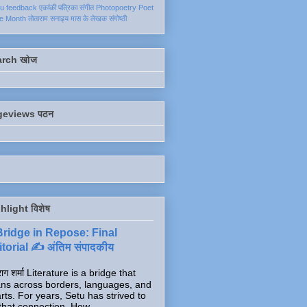
ku
feedback
एकांकी
पत्रिका
संगीत
Photopoetry
Poet
he Month
तोताराम सनाढ्य
मास के लेखक
संगोष्ठी
arch खोज
geviews पठन
hlight विशेष
Bridge in Repose: Final
torial ✍️ अंतिम संपादकीय
ाग शर्मा Literature is a bridge that
ns across borders, languages, and
rts. For years, Setu has strived to
that connection. How...