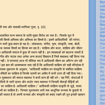
त्रि
edi
साक्ष
Ch
तिवा
Ga
चित्
ासी स्वर और शताब्दी-रमणिका गुप्ता, पृ. 101
Qu
अरु
भ्य समाज के प्रति मुखर विरोध का स्वर है। जिसके मूल में
विज्
सी विमर्श अस्तित्व और अस्मिता का विमर्श है। इसमें आदिवासियों की परंपरा,
Aut
Vis
ोषण सभी कुछ बयान हो रहा है। लोककला, संगीत, नृत्य, संस्कृति, भाषा, बोली,
Con
क व्यापक विमर्श का हिस्सा बन रहा है। साहित्य और कला, साहित्य और जीवन
an
 का आदिवासी समाज में कुछ भी स्थान नहीं है। इन व्याख्याओं को बदलना जरूरी है
श्रद्
ीत और नाटक तथा अनेक अन्य कलाएं विद्यमान हैं जिसे शब्दबध्द नहीं किया गया
Rab
मी नहीं। वे परम्पराएं आज भी मौलिक रूप में आदिवासी जीवन का अभिन्न अंग रही
Rep
ें इस बात की आवश्यकता जता रही हैं कि आदिवासी साहित्य को सही परिप्रेक्ष्य में
और 
ायक तुकाराम के अनुसार, ''आदिवासी साहित्य वन संस्कृति से संबंधित साहित्य
सेतु
वंचितों का साहित्य है जिनके प्रश्नों का अतीत में कभी उत्तर ही नहीं दिया गया।
दृश्य
 पर मुख्यधारा की समाज व्यवस्था ने कभी कान ही नहीं धरे। यह गिरि, कंदराओं में
भक्
। सदियों से जारी क्रूर और कठोर न्याय व्यवस्था ने जिनकी सैकड़ों पीढ़ियों को
अन
 साहित्य है- आदिवासी साहित्य।” आदिवासी साहित्य प्रकृति से जुड़े, सतत
Her
ियों का साहित्य है। जिनका मूलस्वरूप अभी तक आधुनिक सभ्यता के कुहासे से
गिरि
की ताकत है तो अपनी सभ्यता और संस्कृति को बचाए रखने की धुन इनकी पहचान
तुल
Ran
दीवा