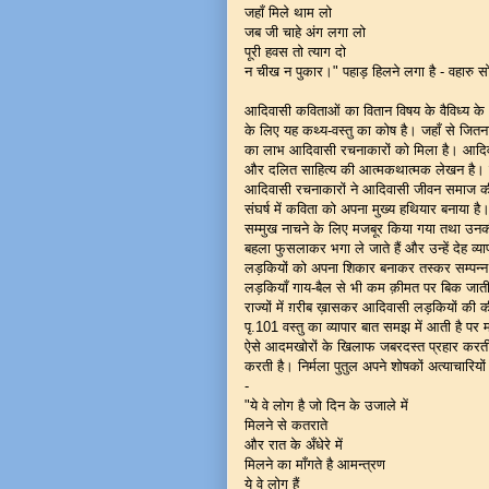
जहाँ मिले थाम लो
जब जी चाहे अंग लगा लो
पूरी हवस तो त्याग दो
न चीख न पुकार।" पहाड़ हिलने लगा है - वहारु सो
आदिवासी कविताओं का वितान विषय के वैविध्य के अ
के लिए यह कथ्य-वस्तु का कोष है। जहाँ से जितना
का लाभ आदिवासी रचनाकारों को मिला है। आदिवासी
और दलित साहित्य की आत्मकथात्मक लेखन है। क
आदिवासी रचनाकारों ने आदिवासी जीवन समाज की प
संघर्ष में कविता को अपना मुख्य हथियार बनाया
सम्मुख नाचने के लिए मजबूर किया गया तथा उनकी 
बहला फुसलाकर भगा ले जाते हैं और उन्हें देह व्
लड़कियों को अपना शिकार बनाकर तस्कर सम्पन्न राज्
लड़कियाँ गाय-बैल से भी कम क़ीमत पर बिक जाती 
राज्यों में ग़रीब ख़ासकर आदिवासी लड़कियों की की
पृ.101 वस्तु का व्यापार बात समझ में आती है पर म
ऐसे आदमखोरों के खिलाफ जबरदस्त प्रहार करती हैं
करती है। निर्मला पुतुल अपने शोषकों अत्याचारिय
-
"ये वे लोग है जो दिन के उजाले में
मिलने से कतराते
और रात के अँधेरे में
मिलने का माँगते है आमन्त्रण
ये वे लोग हैं