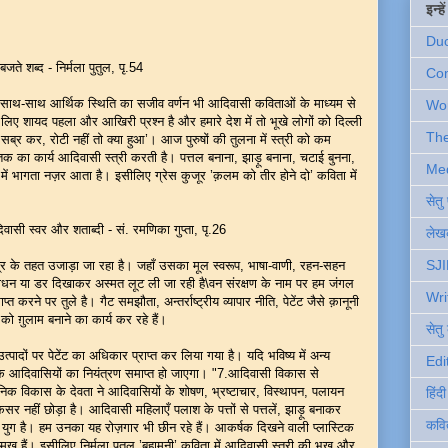
इन्ह
Du
ते शब्द - निर्मला पुतुल, पृ.54
Com
े साथ-साथ आर्थिक स्थिति का सजीव वर्णन भी आदिवासी कविताओं के माध्यम से
Wo
 लिए शायद पहला और आखिरी प्रश्न है और हमारे देश में तो भूखे लोगों को दिल्ली
Th
ब्र कर, रोटी नहीं तो क्या हुआ’। आज पुरुषों की तुलना में स्त्री को कम
 का कार्य आदिवासी स्त्री करती है। पत्तल बनाना, झाड़ू बनाना, चटाई बुनना,
Me
 में भागता नज़र आता है। इसीलिए ग्रेस कुजूर ’क़लम को तीर होने दो’ कविता में
सेत
ी स्वर और शताब्दी - सं. रमणिका गुप्ता, पृ.26
लेखक
SJI
त्र के तहत उजाड़ा जा रहा है। जहाँ उसका मूल स्वरूप, भाषा-वाणी, रहन-सहन
ाधन या डर दिखाकर अस्मत लूट ली जा रही है\वन संरक्षण के नाम पर हम जंगल
Wri
करने पर तुले है। गैट समझौता, अन्तर्राष्ट्रीय व्यापार नीति, पेटेंट जैसे क़ानूनी
ो ग़ुलाम बनाने का कार्य कर रहे हैं।
सेतु
ादों पर पेटेंट का अधिकार प्राप्त कर लिया गया है। यदि भविष्य में अन्य
Edi
 आदिवासियों का नियंत्रण समाप्त हो जाएगा। "7.आदिवासी विकास से
िक विकास के देवता ने आदिवासियों के शोषण, भ्रष्टाचार, विस्थापन, पलायन
हिंद
 नहीं छोड़ा है। आदिवासी महिलाएँ पलाश के पत्तों से पत्तलें, झाड़ू बनाकर
कवि
युग है। हम उनका यह रोज़गार भी छीन रहे हैं। आकर्षक दिखने वाली प्लास्टिक
मुख हैं। इसीलिए निर्मला पुतुल ’बहामुनी’ कविता में आदिवासी स्त्री की भूख और