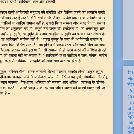
हादेव टोप्पो -आदिवासी स्वर और शताब्दी
ोप्पो आदिवासी समुदाय को संगठित और शिक्षित करने का आवाहन करते
्ध उसे स्वयं लड़ाई लड़नी होगी तभी उनके जीवन उपेक्षित बदलाव या परिवर्तन संभव
जातियाँ या आदिम समाज नहीं है, उससे भिन्न सभ्यता और संस्कृति का समाज
ंगीत का अनुसरण नहीं हो, संपूर्ण जीव जगत की अवहेलना हो, जो धनलोलुप और
ाँ सहानुभूति, स्वानुभूति के बजाय सामूहिक अनुभूति का प्रबल स्वर-संगीत हो
वह आदिवासी साहित्य नहीं है।” ग्रेस कुजूर के शब्दों में “आदिवासी समाज न
ाथ हिंसा से पेश आता है। वह दुनिया में सहअस्तित्व और सहजीविता का सबसे
 के खिलाफ डटकर खड़े इस आदिवासी समाज को ही खत्म करने की कोशिश हो रही
िया को बचाया नहीं जा सकता है।” आदिवासी कथा साहित्य में जल, जंगल, जमीन
ूरी तरह से आदिवासी संस्कृति को आत्मसात कर रहा होता है।
En
ुल, हरिराम मीणा, वाहरु सोनवणे, केशव मेश्राम, महादेव टोप्पो, अनुज लुगुन,
ना, दीनानाथ मनोहर आदि ने आदिवासी जीवन के विभिन्न पहलुओं, सामाजिक विद्रोह,
Hi
्याय व्यवस्था, विस्थापन, अस्तित्व की समस्या और अशिक्षा, व्यवस्था के शोषण-
ले
की भट्ठी में जलते समुदाय की त्रासद जीवन यात्रा की बानगी मात्र नहीं यह
Re
ण है --
Co
Lis
Sh
लघु
Ph
Int
Gop
धरो