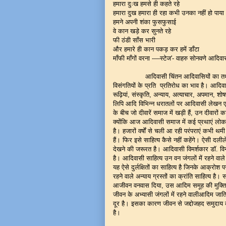
हमारा दुःख हमसे ही कहते रहे
हमारा दुख हमारा ही रहा कभी उनका नहीं हो पाया
हमने अपनी शंका फुसफुसाई
वे कान खड़े कर सुनते रहे
फी ठंडी साँस भारी
और हमारे ही कान पकड़ कर हमें डाँटा
माँफी माँगों वरना ----स्टेज'- वाहरु सोनवणे आदिव
आदिवासी चिंतन आदिवासियों का तथाकथित स
विसंगतियों के प्रति प्रतिरोध का भाव है। आदिवा
रूढ़ियां, संस्कृति, अन्याय, अत्याचार, अपमान, श
लिपि आदि विभिन्न धरातलों पर आदिवासी लेखन ए
के बीच जो दीवारें समाज में खड़ी हैं, उन दीवारों
क्योंकि आज आदिवासी समाज में कई प्रथाएं लोकग
है। हजारों वर्षों से चली आ रही परंपराएं कभी थ
हैं। फिर इसे साहित्य कैसे नहीं कहेंगे। ऐसी दलील
देखने की जरूरत है। आदिवासी विमर्शकार डॉ. विन
है। आदिवासी साहित्य उन वन जंगलों में रहने वाले 
यह ऐसे दुर्लक्षितों का साहित्य है जिनके आक्रोश
रहने वाले अन्याय ग्रस्तों का क्रांति साहित्य है
आजीवन वनवास दिया, उस आदिम समूह की मुक्ति का
जीवन के अभ्यासी जंगलों में रहने वालीआदिम जात
दूर है। इसका कारण जीवन से जद्दोजहद समुदाय 
है।