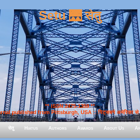
Setu 🌉 सेतु
** ISSN 2475-1359 **
nal published from Pittsburgh, USA :: पिट्सबर्ग अमेरिका से प
सेतु
Hiatus
Authors
Awards
About Us
Ar