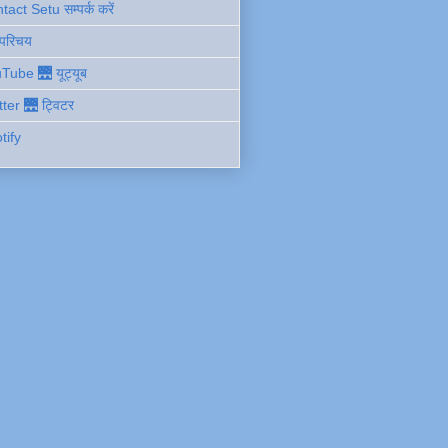
act Setu सम्पर्क करें
 परिचय
Tube 🌉 यूट्यूब
tter 🌉 ट्विटर
tify