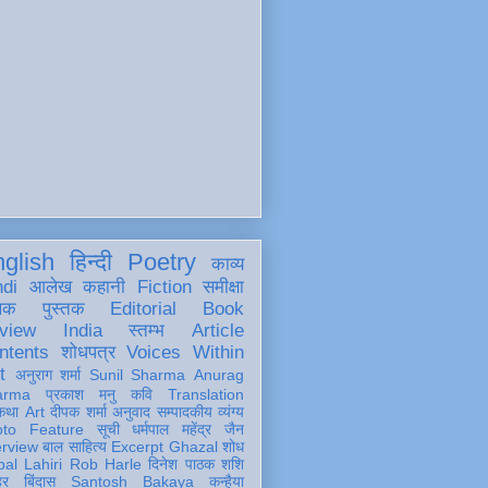
glish
हिन्दी
Poetry
काव्य
ndi
आलेख
कहानी
Fiction
समीक्षा
खक
पुस्तक
Editorial
Book
view
India
स्तम्भ
Article
ntents
शोधपत्र
Voices Within
t
अनुराग शर्मा
Sunil Sharma
Anurag
arma
प्रकाश मनु
कवि
Translation
कथा
Art
दीपक शर्मा
अनुवाद
सम्पादकीय
व्यंग्य
oto Feature
सूची
धर्मपाल महेंद्र जैन
erview
बाल साहित्य
Excerpt
Ghazal
शोध
al Lahiri
Rob Harle
दिनेश पाठक शशि
हर
बिंदास
Santosh Bakaya
कन्हैया