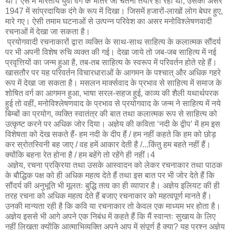
थी। ऐसे में भारतीय युवा वर्ग के भीतर जो चेतना तैयार हो रही थी, उसका असर
1947 में सांप्रदायिक दंगे के रूप में दिखा। जिसमें हजारों-लाखों लोग बेघर हुए,
मारे गए। ऐसी तमाम घटनाओं से उत्पन्न परिवेश का असर मनोविश्लेषणवादी
रचनाओं में देखा जा सकता है।
प्रयोगवादी रचनाकारों द्वारा व्यक्ति के साथ-साथ साहित्य के कलात्मक सौंदर्य
पर भी अपनी विशेष रुचि व्यक्त की गई। देखा जाये तो जब-जब साहित्य में नई
प्रवृत्तियों का जन्म हुआ है, तब-तब साहित्य के स्वरूप में परिवर्तन होते रहे हैं।
खासतौर पर यह परिवर्तन विचारधाराओं के आगमन के पश्चात् और अधिक गहरे
रूप में देखा जा सकता है। मसलन मार्क्सवाद के प्रभाव से साहित्य में समाज के
शोषित वर्ग का आगमन हुआ, भाषा सरल-सहज हुई, काव्य की शैली यथार्थपरक
हुई तो वहीं, मनोविश्लेषणवाद के प्रभाव से प्रयोगवाद के जन्म ने साहित्य में नये
बिम्बों का प्रयोग, व्यक्ति स्वातंत्र की बात तथा कलात्मक रूप से साहित्य को
उत्कृष्ट करने पर अधिक जोर दिया। अज्ञेय की कविता ‘नदी के द्वीप’ में हम इस
विशेषता को देख सकते हैं- हम नदी के दीप हैं / हम नहीं कहते कि हम को छोड़
कर स्रोतस्विनी बह जाए / वह हमें आकार देती है /...किंतु हम बहते नहीं हैं।
क्योंकि बहना रेत होना है / हम बहेंगे तो रहेंगे ही नहीं।4
अज्ञेय, रचना प्रक्रिया तथा उसके आस्वादन को लेकर रचनाकार तथा पाठक
के बौद्धिक पक्ष को ही अधिक महत्व देते हैं तथा इस बात पर भी जोर देते हैं कि
सौंदर्य की अनुभूति भी मूलतः बुद्धि तत्व का ही व्यापार है। अज्ञेय इलियट की ही
तरह रचना को अधिक महत्व देते हैं बजाए रचनाकार को महत्वपूर्ण मानते हैं।
उनकी मान्यता रही है कि कवि या रचनाकार तो केवल एक माध्यम भर होता है।
अज्ञेय इससे भी आगे अपने एक निबंध में कहते हैं कि मैं स्वान्तः सुखाय के लिए
नहीं लिखता क्योंकि आत्माभिव्यक्ति अपने आप में संपूर्ण है क्या? यह प्रश्न अज्ञेय