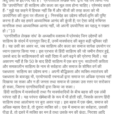
बिंदु उसी के इर्द-गिर्द रहा है। ‘प्रगतिशील लेखक संघ’ द्वारा यह तय किया गया
कि ‘उपयोगिता’ ही साहित्य और कला का मूल तत्व होना चाहिए। प्रेमचंद कहते
हैं- “ मुझे यह कहने में हिचक नहीं कि मैं और चीजों की तरह कला को भी
उपयोगिता की तुला पर तौलता हूं। निस्संदेह का उद्देश्य सौंदर्य-वृत्ति की पुष्टि
करना है और वह हमारे आध्यात्मिक आनंद की कुंजी है; पर ऐसा कोई रुचिगत
मानसिक तथा आध्यात्मिक आनंद नहीं, जो अपनी उपयोगिता का पहलू न रखता
हो।’’10
‘प्रगतिशील लेखक संघ’ के अध्यक्षीय वक्तव्य में प्रेमचंद जिन उद्देश्यों को
साहित्य के संदर्भ में प्रस्तुत किए हैं, उनमें मार्क्सवाद की बहुत बड़ी भूमिका रही
है। यह उसी का असर था, जब साहित्य और कला का समाज सापेक्ष उपयोग पर
ध्यान एकाग्र किया गया। इस प्रभाव से हिंदी साहित्य की जो जमीन तैयार हुई,
उससे बाद के साहित्यकारों को सही दिशा में आगे बढ़ने की प्रेरणा मिली। यह
अकारण नहीं है कि 50 के बाद हिंदी साहित्य में एक बार पुनः साठोत्तरी कविता
और समकालीन साहित्य के नाम से सर्वहारा और समाज के शोषित वर्ग की
पक्षधरता साहित्य का उद्देश्य बना। अपनी बौद्धिकता और व्यक्ति-स्वातंत्र्य की
पक्षधरता के बावजूद भी, प्रयोगवादी रचनाओं द्वारा समाज पर अधिक प्रभाव नहीं
दिखाया जा सका और न ही जनता तथा समाज से उसका उस स्तर पर सरोकार
हो सका, जितना प्रगतिवादियों द्वारा किया जा सका।
हिंदी साहित्य में मार्क्सवादी तथा गैर मार्क्सवादियों के बीच बहस की एक लंबी
परंपरा रही है। यह परंपरा खेमेबाजी के रूप में भी होती रही, जिसके कारण हिंदी
साहित्य तथा आलोचना पर बुरा असर पड़ा। इस बहस में एक खेमा, समाज को
अधिक महत्व देता है, तो दूसरा व्यक्ति को। एक में समाज का सर्वहारा, उसकी
पीड़ा है, तो दूसरे में व्यक्ति का मन है तथा उसके मन की कुंठा, निराशा आदि