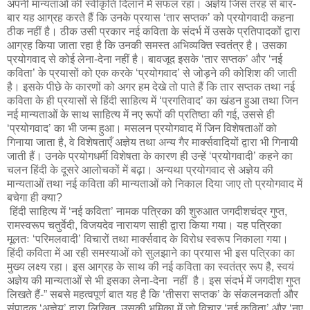
अपनी मान्यताओं की स्वीकृति दिलाने में सफल रहा। अज्ञेय जिस तरह से बार-
बार यह आग्रह करते हैं कि उनके प्रयास ‘तार सप्तक’ को प्रयोगवादी कहना
ठीक नहीं है। ठीक उसी प्रकार नई कविता के संदर्भ में उसके प्रतिपादकों द्वारा
आग्रह किया जाता रहा है कि उनकी समस्त अभिव्यक्ति स्वतंत्र है। उसका
प्रयोगवाद से कोई लेना-देना नहीं है। बावजूद इसके ‘तार सप्तक’ और ‘नई
कविता’ के प्रयासों को एक करके ‘प्रयोगवाद’ से जोड़ने की कोशिश की जाती
है। इसके पीछे के कारणों को अगर हम देखे तो पाते हैं कि तार सप्तक तथा नई
कविता के ही प्रयासों से हिंदी साहित्य में ‘प्रगतिवाद’ का खंडन हुआ तथा जिन
नई मान्यताओं के साथ साहित्य में नए रूपों की प्रतिष्ठा की गई, उससे ही
‘प्रयोगवाद’ का भी जन्म हुआ। मसलन प्रयोगवाद में जिन विशेषताओं को
गिनाया जाता है, वे विशेषताएँ अज्ञेय तथा अन्य गैर मार्क्सवादियों द्वारा भी गिनायी
जाती हैं। उनके प्रयोगधर्मी विशेषता के कारण ही उन्हें ‘प्रयोगवादी’ कहने का
चलन हिंदी के दूसरे आलोचकों में बढ़ा। अन्यथा प्रयोगवाद से अज्ञेय की
मान्यताओं तथा नई कविता की मान्यताओं को निकाल दिया जाए तो प्रयोगवाद में
बचेगा ही क्या?
हिंदी साहित्य में ‘नई कविता’ नामक पत्रिका की शुरुआत जगदीशचंद्र गुप्त,
रामस्वरूप चतुर्वेदी, विजयदेव नारायण साही द्वारा किया गया। यह पत्रिका
मूलतः ‘परिमलवादी’ विचारों तथा मार्क्सवाद के विरोध स्वरूप निकाला गया।
हिंदी कविता में आ रही समस्याओं को सुलझाने का प्रयास भी इस पत्रिका का
मुख्य लक्ष्य रहा। इस आग्रह के साथ की नई कविता का स्वतंत्र रूप है, स्वयं
अज्ञेय की मान्यताओं से भी इसका लेना-देना नहीं है। इस संदर्भ में जगदीश गुप्त
लिखते हैं-” सबसे महत्वपूर्ण बात यह है कि ‘तीसरा सप्तक’ के संकलनकर्ता और
संपादक ‘अज्ञेय’ द्वारा लिखित उसकी भूमिका में जो विचार ‘नई कविता’ और ‘नए