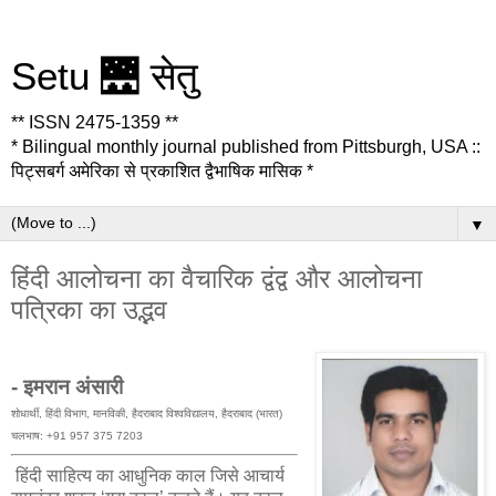
Setu 🌉 सेतु
** ISSN 2475-1359 **
* Bilingual monthly journal published from Pittsburgh, USA ::
पिट्सबर्ग अमेरिका से प्रकाशित द्वैभाषिक मासिक *
▼
हिंदी आलोचना का वैचारिक द्वंद्व और आलोचना
पत्रिका का उद्भव
- इमरान अंसारी
शोधार्थी, हिंदी विभाग, मानविकी, हैदराबाद विश्वविद्यालय, हैदराबाद (भारत)
चलभाष: +91 957 375 7203
हिंदी साहित्य का आधुनिक काल जिसे आचार्य