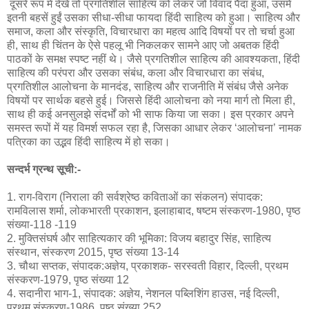
दूसरे रूप में देखें तो प्रगतिशील साहित्य को लेकर जो विवाद पैदा हुआ, उसमें
इतनी बहसें हुईं उसका सीधा-सीधा फायदा हिंदी साहित्य को हुआ। साहित्य और
समाज, कला और संस्कृति, विचारधारा का महत्व आदि विषयों पर तो चर्चा हुआ
ही, साथ ही चिंतन के ऐसे पहलू भी निकलकर सामने आए जो अबतक हिंदी
पाठकों के समक्ष स्पष्ट नहीं थे। जैसे प्रगतिशील साहित्य की आवश्यकता, हिंदी
साहित्य की परंपरा और उसका संबंध, कला और विचारधारा का संबंध,
प्रगतिशील आलोचना के मानदंड, साहित्य और राजनीति में संबंध जैसे अनेक
विषयों पर सार्थक बहसे हुई। जिससे हिंदी आलोचना को नया मार्ग तो मिला ही,
साथ ही कई अनसुलझे संदर्भों को भी साफ किया जा सका। इस प्रकार अपने
समस्त रूपों में यह विमर्श सफल रहा है, जिसका आधार लेकर ‘आलोचना’ नामक
पत्रिका का उद्भव हिंदी साहित्य में हो सका।
सन्दर्भ ग्रन्थ सूची:-
1. राग-विराग (निराला की सर्वश्रेष्ठ कविताओं का संकलन) संपादक:
रामविलास शर्मा, लोकभारती प्रकाशन, इलाहाबाद, षष्टम संस्करण-1980, पृष्ठ
संख्या-118 -119
2. मुक्तिसंघर्ष और साहित्यकार की भूमिका: विजय बहादुर सिंह, साहित्य
संस्थान, संस्करण 2015, पृष्ठ संख्या 13-14
3. चौथा सप्तक, संपादक:अज्ञेय, प्रकाशक- सरस्वती विहार, दिल्ली, प्रथम
संस्करण-1979, पृष्ठ संख्या 12
4. सदानीरा भाग-1, संपादक: अज्ञेय, नेशनल पब्लिशिंग हाउस, नई दिल्ली,
प्रथम संस्करण-1986, पृष्ठ संख्या 252