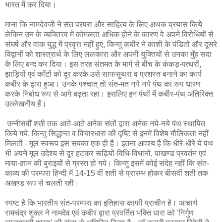
भारत में कर दिया।
माना कि नामदेवजी ने संत परंपरा और साहित्य के लिए अथक प्रयास किये
लेकिन उन के व्यक्तित्त्व में कोमलता अधिक होने के कारण वे अपने विरोधियों से
संघर्ष और वाक युद्ध में प्रवृत्त नहीं हुए, किन्तु कबीर ने काशी के पंडितों और दूसरे
विद्वानों को शास्त्रार्थ के लिए ललकारा और अपनी युक्तियों से उनका मुँह सदा
के लिए बन्द कर दिया। इस तरह संतमत के मार्ग से बीच के कंकड़-पत्थरों,
झाड़ियों एवं काँटों को दूर करके उसे साफसुथरा व प्रशस्त बनाने का कार्य
कबीर के द्वारा हुआ। उनके पश्चात् तो संत-मत नये नये पंथ का रूप धारण
करके निर्बाध रूप से आगे बढ़ता रहा। इसलिए इन पंथों में कबीर-पंथ अतिरिक्त
उल्लेखनीय हैं।
उन्नीसवीं शती तक आते-आते अनेक संतों द्वारा अनेक नये-नये पंथ स्थापित
किये गये, किन्तु सिद्धान्त व विचारधारा की दृष्टि से इनमें विशेष मौलिकता नहीं
मिलती - मूल स्वरूप इस सबका एक ही है। इतना अवश्य है कि धीरे-धीरे ये पंथ
भी अपने मूल उदेश्य से दूर हटकर रूढ़ियों-विधि-विधानों, पाखण्ड प्रवर्तन एवं
माया-ज्ञान की बुराइयों से ग्रस्त हो गये। किन्तु इसमें कोई संदेह नहीं कि संत-
काव्य की परम्परा हिन्दी में 14-15 वीं शती से प्रारम्भ होकर बीसवीं शती तक
अखण्ड रूप से चलती रही।
स्पष्ट है कि भारतीय संत-परम्परा का इतिहास काफी प्राचीन है। आचार्य
रामचंद्र शुक्ल ने नामदेव एवं कबीर द्वारा प्रवर्तित भक्ति धारा को 'निर्गुण