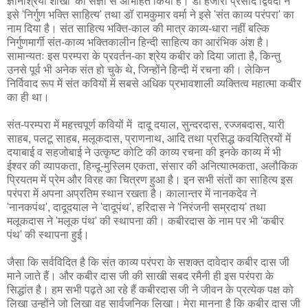
ज्ञानाश्रयी शाखा' की संज्ञा से अभिहित किया है। डॉ हजारी प्रसाद द्विवेदी ने
इसे 'निर्गुण भक्ति साहित्य' तथा डॉ रामकुमार वर्मा ने इसे 'संत काव्य परंपरा' का
नाम दिया है। संत साहित्य भक्ति-काल की मात्र काव्य-धारा नहीं बल्कि
निर्गुणमार्गी संत-काव्य भक्तिकालीन हिन्दी साहित्य का आरंभिक अंश है।
सामान्यतः इस परम्परा के प्रवर्तन-का श्रेय कबीर को दिया जाता है, किन्तु
उनसे पूर्व भी अनेक संत हो चुके थे, जिन्होंने हिन्दी में रचना की। लेकिन
निर्विवाद रूप में संत कवियों में सबसे अधिक प्रभावशाली व्यक्तित्व महात्मा कबीर
का ही था।
संत-परम्परा में महत्त्वपूर्ण कवियों में दादू दयाल, सुन्दरदास, रज्जबदास, यारी
साहब, पलटू साहब, मलूकदास, प्राणनाथ, आदि तथा प्रसिद्ध कवयित्रियों में
दयाबाई व सहजोबाई ने उत्कृष्ट कोटि की काव्य रचना की इनके काव्य में भी
ईश्वर की व्यापकता, हिन्दू-मुस्लिम एकता, संसार की अनित्यात्मकता, अलौकिक
प्रियतम में प्रेम और विरह का चित्रण हुआ है। इन सभी संतों का साहित्य इस
परंपरा में अपना अप्रतिम स्थान रखता है। कालान्तर में नानकदेव ने
'नानकपंथ', दादूदयाल ने 'दादूपंथ', हरिदास ने 'निरंजनी सम्रदाय' तथा
मलूकदास ने 'मलूक पंथ' की स्थापना की। कबीरदास के नाम पर भी 'कबीर
पंथ' की स्थापना हुई।
जैसा कि सर्वविदित है कि संत काव्य परंपरा के सशक्त दावेदार कबीर दास जी
माने जाते हैं। और कबीर दास जी की साखी सबद रमैनी ही इस परंपरा के
सिद्धांत है। हम सभी पढ़ते आ रहे हैं कबीरदास जी ने जीवन के प्रत्येक पक्ष को
लिखा उन्होंने जो लिखा वह सार्वजनिक लिखा। मेरा मानना है कि कबीर दास जी