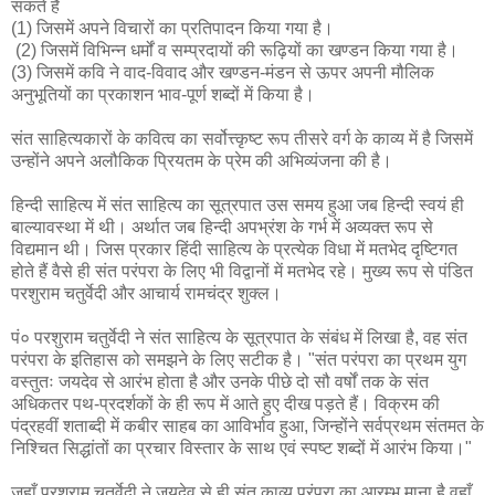
सकते हैं
(1) जिसमें अपने विचारों का प्रतिपादन किया गया है।
(2) जिसमें विभिन्न धर्मों व सम्प्रदायों की रूढ़ियों का खण्डन किया गया है।
(3) जिसमें कवि ने वाद-विवाद और खण्डन-मंडन से ऊपर अपनी मौलिक
अनुभूतियों का प्रकाशन भाव-पूर्ण शब्दों में किया है।
संत साहित्यकारों के कवित्व का सर्वोत्त्कृष्ट रूप तीसरे वर्ग के काव्य में है जिसमें
उन्होंने अपने अलौकिक प्रियतम के प्रेम की अभिव्यंजना की है।
हिन्दी साहित्य में संत साहित्य का सूत्रपात उस समय हुआ जब हिन्दी स्वयं ही
बाल्यावस्था में थी। अर्थात जब हिन्दी अपभ्रंश के गर्भ में अव्यक्त रूप से
विद्यमान थी। जिस प्रकार हिंदी साहित्य के प्रत्येक विधा में मतभेद दृष्टिगत
होते हैं वैसे ही संत परंपरा के लिए भी विद्वानों में मतभेद रहे। मुख्य रूप से पंडित
परशुराम चतुर्वेदी और आचार्य रामचंद्र शुक्ल।
पं० परशुराम चतुर्वेदी ने संत साहित्य के सूत्रपात के संबंध में लिखा है, वह संत
परंपरा के इतिहास को समझने के लिए सटीक है। "संत परंपरा का प्रथम युग
वस्तुतः जयदेव से आरंभ होता है और उनके पीछे दो सौ वर्षों तक के संत
अधिकतर पथ-प्रदर्शकों के ही रूप में आते हुए दीख पड़ते हैं। विक्रम की
पंद्रहवीं शताब्दी में कबीर साहब का आविर्भाव हुआ, जिन्होंने सर्वप्रथम संतमत के
निश्चित सिद्धांतों का प्रचार विस्तार के साथ एवं स्पष्ट शब्दों में आरंभ किया।"
जहाँ परशुराम चतुर्वेदी ने जयदेव से ही संत काव्य परंपरा का आरम्भ माना है वहाँ