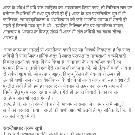
आज के संदर्भ में यदि संत साहित्य का अवलोकन किया जाए, तो निश्चित तौर पर
वर्तमान स्थितियाँ भी मध्य युग जैसी ही हैं। आज के इस प्रगतिशील युग में भी
जातिवाद, साम्प्रदायिकता व अंधविश्वास की जड़ें भारतीय समाज में उतनी ही
गहरी हैं जितनी मध्य युग में थी। इसलिए निश्चित तौर पर सामाजिक शोषण,
अनाचार व अन्याय के विरुद्ध संघर्ष में आज भी संत कवियों का काव्य तीखा
अस्त्र है।
सन्त काव्य का गहराई से अवलोकन करने पर यह निष्कर्ष निकलता है कि सन्त
कवियों ने सामाजिक-धार्मिक क्षेत्र में व्याप्त परम्परागत मान्यताओं व रूढिवादी
विचारधाराओं का कड़ा विरोध किया है।समानता के भाव व्यजित करने का
प्रयास किया। उन्होंने एक ऐसे समाज की कल्पना की, जो ऊँच-नीच की भावना
से सर्वथा शून्य हो, जो ब्राह्मण-शूद्र, हिन्दू-मुस्लिम के भेदभाव से ऊपर हो।
उनकी वाणी आज के इस वैश्वीकरण के दौर में भी मानव मात्र को यह संदेश देती
प्रतीत होती है कि हमें हर प्रकार के भेदभाव से ऊपर एक स्वस्थ समाज के
निर्माण हेतु प्रयासरत रहना चाहिए। ऐसे ही उदात्त विचारों के कारण संत
साहित्य आज भी प्रासंगिक है।
स्पष्ट है कि संतों ने अपने विचारों के माध्यम से समाज मे जनमानस में जागृति
लाने का प्रयास किया। सन्तों की वाणी आज भी उतनी ही प्रासंगिक है, जितनी
तत्कालीन युग में थी।
संदर्भ/आधार ग्रन्थ सूची
1. आचार्य परशुराम चतुर्वेदी, उत्तरी भारत की सन्त परम्परा।