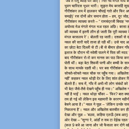
“जब तें रामु ब्याहि घर आए। नित नव मंगल मोध
भुवन चारिदस भूधर भारी। सुकृत मेघ बरसहिं सु
गौरीशंकर लय में ढालकर चौपाई गाते और फिर अपनी
समझे)’ रस दोनों ओर समान होता – हय, दूर जोह, 
गौरीशंकर व्याख्या करते – “ रामचंद्रजी बियाह
अयोध्या मेअ मंगले मंगल भअ रहल अछि। बरसा 
की व्याख्या में इतनी लीन हो जाती कि पूरी व्याख्या
मंगल बरसलय रे’। बोलती रह जाती। दशकों से द
नवल की सारी यादें ताजा हो रही थीं। उसे याद 
का छोटा बेटा दिल्ली से टी।बी से बीमार होकर गा
इलाज के दौरान भी मवेशी पालने में पिता की मदद
बाद गौरीशंकर रो-रो कर मानस का पाठ किया करते 
पोती थीं। बड़ा बेटा शिवजी पत्नी और बच्ची के सा
के साथ मायके रहती थी। घर बस गौरीशंकर और
सोचते-सोचते नवल चौक पर पहुँच गया। अखिलेश ने
नहीं’ कहकर नवल थोड़ी देर के लिए शांत होकर फिर 
बोलते हैं। सच में, गाँव में अभी-भी लोग संबंधों
भी बेटा जैसे-तैसे देखने पहुँच ही गया।” अखिलेश 
नहीं है भाई’। नवल थोड़ा चौंका – ‘फिर? बात क्या 
तय हो गई थी लेकिन इस महामारी के कारण महीनों स
बेचने आया है।” नवल ने पूछा – ‘लेकिन उनके पास
निकलना है’। नवल और अखिलेश बातचीत कर ही रह
देखा और पूछा – ‘बउवा, कहिया एलऊँ (कब आए) 
ओर देखा – “सुग्गा रे, आंहाँ त सब टा देईख रहल
(कल 9 बजे आ जाना और जो फैसला कर दोगे वही ह