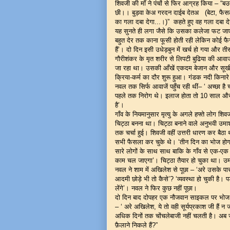
शिवजी की माँ ने पंचों से फिर आग्रह किया – “
छी।। बुड़वा केअ गरदन दाईब देतअ (बेटा, फैसला 
का गला दबा देगा...।)” कहते हुए वह गला दबा 
यह सुनते ही लगा जैसे कि उसका कलेजा फट जाए
बहुत देर तक काना फूसी होती रही लेकिन कोई फै
हैं’। दो दिन इसी उधेड़बुन में खर्च हो गया और
गौरीशंकर के मृत शरीर से लिपटी बुढिया की आवा
जा रहा था। उसकी आँखें एकदम बेजान और सूखी
क्रिया-कर्म का दौर शुरू हुआ। गंडक नदी किनार
नवल तक सिर्फ आवाजें पहुँच रही थीं– ‘ अच्छा है
पहले तक निरोग थे। इलाज होता तो 10 साल और कही
है’।
गाँव के नियमानुसार मृत्यु के अगले हफ्ते लोग 
चिट्ठा बनना था। चिट्ठा बनाने वाले अनुभवी उमाशं
तक चर्चा हुई। शिवजी वहीं उत्तरी धारण कर बैठा
सभी फैसला कर चुके थे। ‘तीन दिन का भोज होगा। 
सारे लोगों के साथ साथ बाकि के गाँव से एक-एक 
काम चल जाएगा’। चिट्ठा तैयार हो चुका था। उ
नवल ने शाम में अखिलेश से पूछा – ‘अरे उसके प
आदमी छोड़े भी तो कैसे’? ‘व्यवस्था हो चुकी है। 
लेंगे’। नवल ने फिर कुछ नहीं पूछा।
दो दिन बाद दोपहर एक नौजवान साइकल पर भोज का 
– ‘ अरे अखिलेश, ये तो वही सूर्यप्रकाश जी हैं न 
अधिक दिनों तक चोंचलेबाजी नहीं चलती है। अब जर
फ़ैलाने निकले हैं?”