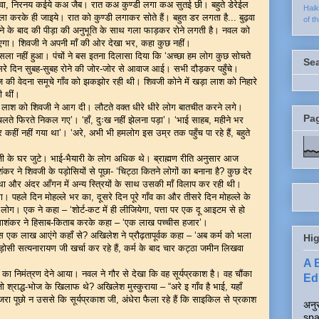
बउवा, निरनय कईये कअ जैब। रात कअ कुण्डी लगा कअ सुतई छी। बहुते डेरेईल
Hai
करके ही जाइये। रात को कुण्डी लगाकर सोते हैं। बहुत डर लगता है... बुढ़वा
of t
देने के बाद की पीड़ा की अनुभूति के साथ गला फाड़कर रोने लगती है। नवल को
गा। शिवजी ने अपनी माँ की ओर देखा भर, कहा कुछ नहीं।
सला नहीं हुआ। पंचों ने बस इतना दिलासा दिया कि ‘अच्छा हम लोग कुछ सोचते
Se
 तीसरे दिन सुबह-सुबह रोने की जोर-जोर से आवाज आई। सभी दौड़कर पहुँचे।
ज की वेदना समूचे गाँव को झकझोर रही थी। शिवजी कोने में खड़ा लाश को निहारे
 थीं।
े लाश को शिवजी ने आग दी। लौटते वक्त धीरे धीरे लोग बातचीत करने लगे।
Pa
 चलते फिरते निकल गए’। ‘हाँ, दुःख नहीं झेलना पड़ा’। ‘भाई साहब, महीने भर
ं नहीं गया था’। ‘अरे, अभी भी हमलोग इस उम्र तक पहुँच पा रहे हैं, बहुते
शिवजी के घर जुटे। भाई-भैयारी के लोग अधिक थे। ब्राह्मण रीति अनुसार आज
कर ने शिवजी के पड़ोसियों से पूछा- ‘चिट्ठा कितने लोगों का बनाना है? कुछ देर
 था और अंदर आँगन में अन्य स्त्रियों के साथ उसकी माँ विलाप कर रही थी।
पहले दिन मोहल्ले भर का, दूसरे दिन पूरे गाँव का और तीसरे दिन मोहल्ले के
लोग। एक ने कहा – ‘शोर्ट-कट में ही लीजियेगा, पत्ता पर एक दू आइटम से हो
माशंकर ने हिसाब-किताब करके कहा – ‘एक लाख पच्चीस हजार’।
ास एक लाख आएंगे कहाँ से? अखिलेश ने प्रौढ़तापूर्वक कहा – ‘अब कर्म को भला
Hig
पड़ोसी सत्यनारायण जी खर्चा कर रहे हैं, कर्म के बाद चार कट्ठा जमीन लिखवा
A 
निमंत्रण देने आया। नवल ने गौर से देखा कि वह सूर्यप्रकाश है। वह चौंका
Edi
जो श्राद्ध-भोज के खिलाफ थे? अखिलेश मुस्कुराया – “अरे इ गाँव है भाई, यहाँ
ा पूछो न उससे कि सूर्यप्रकाश जी, अंधेरा फैला रहे हैं कि साइकिल से प्रकाश
अनुर
spa