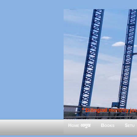
* Bilingual monthly jour
Home आमुख
Books
Setu