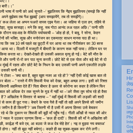
 बधाए।।
ख बारी।।”
 भाषा में पत्नी को अर्थ सुनाते –‘ बुझलियय कि नैइय बुझलियय (समझे कि नहीं
अपने बुझेबय तब नैअ बुझ्बई’ (आप समझायेंगे, तब तो समझेंगे)।
 ‘नय’ कअ लेला आ अप्पन घअरो वापस एइब गेला। आ जहिया से एला हन, तहिये से
होइए, सुख बरसइए। मने कि कहु, सब गोटा आनंद लअ रहल अछि।” पत्नी पति
 के दौरान वाह-वाह के मैथिलि पर्यायवाची – ‘ओह हो हो, रे बाबु, रे सोना, केहन
ोनों की भक्ति, सुख और मनोरंजन का एकमात्र साधन मानस पाठ ही था।
आया कि जब 10 वर्ष पहले वह छुट्टी में घर आया था तब गौरीशंकर का 30 बरस
ँव आया था। दिल्ली में मजदूरी में बीमारी के कारण सक नहीं पाया। लेकिन घर पर
 किया करता था। देखते-देखते ही उसकी अकाल मृत्यु हो गई। बेटे की मौत के
और पत्नी रो-रो कर पाठ सुना करती। छोटे बेटे से एक पोता और बड़े बेटे से दो
थ मुंबई में रहता और छोटे बेटे के निधन के बाद उसकी पत्नी अपने एकलौते लड़के
En
 उसकी पत्नी थी।
 टोका – ‘क्या बात है, बहुत खुश नजर आ रहे हो’? ‘नहीं ऐसी कोई खास बात तो
Hi
बोला – “ रास्ते में मैंने शिवजी भैया को देखा, बहुत अच्छा लगा। इसी को रिश्ता
ले
 को कितनी अहमियत देते हैं? पिता बीमार है ऊपर से कोरोना का कहर है लेकिन फिर
Re
नवल को अधिक देर तक सुनने के मूड में नहीं था –‘अरे जैसा तुम सोच रहे हो वैसा
Co
है’? अखिलेश ने विस्तार से बताया – “ वहाँ मुंबई में शिवजी की लड़की की शादी
Lis
े काम ही छूट गया। बेचारे के पास पैसे हैं नहीं तो वही अपने हिस्से की जमीन
Sh
 जमीन है ही कितनी’? ‘अब जितनी भी है उसी में अपना हिस्सा उसे बेचकर
लघु
े थे कि दुकान पर शिवजी की बूढ़ी माँ पहुँच गई। गीली आँखों से नवल की ओर
Ph
? नवल ने उठकर प्रणाम किया – ‘कल ही दादी’। शिवजी की माँ ने अखिलेश की
Int
 छी, काईल्ह नौ बजे एब, आ बउवा जे कअ देब सेहे हेत’। नइ त बुड़वा नय बचतअ’
Gop
ोगा। नहीं तो बूढा नहीं बचेगा)। कहते ही वह सुबक-सुबक कर रोने लगी।
धरो