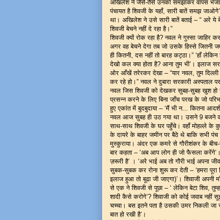
अखिलेश ने जैसे-तैसे उनको समझाकर वापस भेज
पंचायत है शिवजी के यहाँ, सारी बातें समझ जाओ
था। अखिलेश ने उसे सारी बातें बताई – “ अरे य
शिवजी बेचने नहीं दे रहा है।”
शिवजी क्यों रोक रहा है? नवल ने गुस्सा जाहिर क
अगर वह बेचने देगा तब जो उसके हिस्से जितनी 
ही कितनी, दस नहीं तो बारह कट्ठा।” ‘हाँ लेकिन
देखो कल क्या होता है? आना तुम भी’। इलाज स
ओर आँखें तरेरकर देखा – “यार नवल, तुम दिल्ली 
कर रहे हो।” नवल ने दुबारा सरकारी अस्पताल पर 
नवल जिस शिवजी को देखकर सुबह-सुबह खुश हो 
प्रसन्न करने के लिए बिना जाँच परख के जो परिभ
हुए एकांत में बुदबुदाया – ‘मैं भी न... कितना आदर्श
नवल आज सुबह ही उठ गया था। उसने 9 बजने का ब
साथ-साथ शिवजी के घर पहुँचे। वहाँ मोहल्ले के
के दायरे के बाहर जमीन पर बैठे थे बाकि सभी प
मुस्कुराया। अंदर एक कमरे से गौरीशंकर के बीच
बार कहता – ‘अब आप लोग ही जो फैसला करेंगे’। 
ज़रूरी है’ । ‘अरे भाई अब तो गौरी भाई अपना जी
सुबक-सुबक कर रोना शुरू कर देती – ‘हमरा पूरा व
इलाज हुआ तो बूढा जी जाएगा)’। शिवाजी अपनी माँ 
से एक ने शिवजी से पूछा – ‘ लेकिन बेटा शिव, तुम
शादी कैसे करोगे’? शिवाजी को कोई जवाब नहीं स
चच्चा। बस इतने पता है उसकी उमर निकली जा रही ह
बात हो रखी है’।