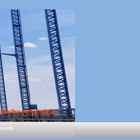
्रकाशित द्वैभाषिक मासिक *
chives