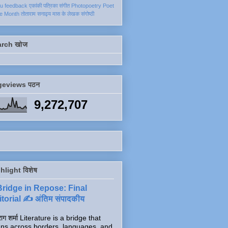
ku
feedback
एकांकी
पत्रिका
संगीत
Photopoetry
Poet
he Month
तोताराम सनाढ्य
मास के लेखक
संगोष्ठी
arch खोज
geviews पठन
9,272,707
hlight विशेष
Bridge in Repose: Final
torial ✍️ अंतिम संपादकीय
ाग शर्मा Literature is a bridge that
ns across borders, languages, and