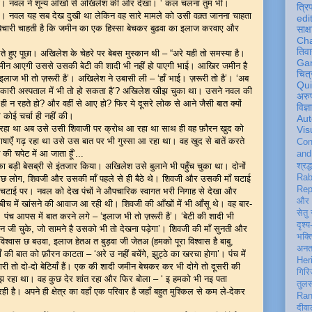
ा। नवल ने शून्य आँखों से अखिलेश की ओर देखा। ‘ कल चलना तुम भी।
त्रि
गे’। नवल यह सब देख दुखी था लेकिन वह सारे मामले को उसी वक़्त जानना चाहता
edi
े बेचारी चाहती है कि जमीन का एक हिस्सा बेचकर बुढवा का इलाज करवाए और
साक्ष
Ch
तिवा
रते हुए पूछा। अखिलेश के चेहरे पर बेबस मुस्कान थी – “अरे यही तो समस्या है।
Ga
जमीन आएगी उससे उसकी बेटी की शादी भी नहीं हो पाएगी भाई। आखिर जमीन है
चित्
 इलाज भी तो ज़रूरी है’। अखिलेश ने उबासी ली – ‘हाँ भाई। ज़रूरी तो है’। ‘अब
Qu
रकारी अस्पताल में भी तो हो सकता है’? अखिलेश खीझ चुका था। उसने नवल की
अरु
ही न रहते हो? और वहीं से आए हो? फिर ये दूसरे लोक से आने जैसी बात क्यों
विज्
कोई चर्चा ही नहीं की।
Aut
रहा था अब उसे उसी शिवाजी पर क्रोध आ रहा था साथ ही वह फ़ौरन खुद को
Vis
ाषाएँ गढ़ रहा था उसे उस बात पर भी गुस्सा आ रहा था। वह खुद से बातें करते
Con
 की चपेट में आ जाता हूँ’...
an
ड़ी बेसब्री से इंतजार किया। अखिलेश उसे बुलाने भी पहुँच चुका था। दोनों
श्रद्
Rab
 कुछ लोग, शिवजी और उसकी माँ पहले से ही बैठे थे। शिवजी और उसकी माँ चटाई
Rep
ंच चटाई पर। नवल को देख पंचों ने औपचारिक स्वागत भरी निगाह से देखा और
और 
-बीच में खांसने की आवाज आ रही थी। शिवजी की आँखों में भी आँसू थे। वह बार-
सेतु
पंच आपस में बात करने लगे – ‘इलाज भी तो ज़रूरी है’। ‘बेटी की शादी भी
दृश्य
वन जी चुके, जो सामने है उसको भी तो देखना पड़ेगा’। शिवजी की माँ सुनती और
भक्
िश्वास छ बउवा, इलाज हेतअ त बुड़वा जी जेतअ (हमको पूरा विश्वास है बाबु,
अन
की बात को फ़ौरन काटता – ‘अरे उ नहीं बचेंगे, झुट्ठे का खरचा होगा’। पंच में
Her
्हारी तो दो-दो बेटियाँ हैं। एक की शादी जमीन बेचकर कर भी दोगे तो दूसरी की
गिरि
ूझ रहा था। वह कुछ देर शांत रहा और फिर बोला – ‘ इ हमको भी नइ पता
तुल
ै। अपने ही क्षेत्र का वहाँ एक परिवार है जहाँ बहुत मुश्किल से कम ले-देकर
Ran
दीवा