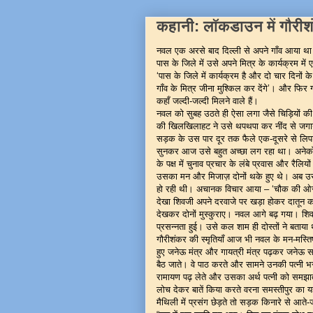
कहानी: लॉकडाउन में गौरीश
नवल एक अरसे बाद दिल्ली से अपने गाँव आया था। 
पास के जिले में उसे अपने मित्र के कार्यक्रम म
‘पास के जिले में कार्यक्रम है और दो चार दिनों क
गाँव के मित्र जीना मुश्किल कर देंगे’। और फिर गा
कहाँ जल्दी-जल्दी मिलने वाले हैं।
नवल को सुबह उठते ही ऐसा लगा जैसे चिड़ियों की
की खिलखिलाहट ने उसे थपथपा कर नींद से जगाय
सड़क के उस पार दूर तक फैले एक-दूसरे से लिपटे
सुनकर आज उसे बहुत अच्छा लग रहा था। अनेकों राज
के पक्ष में चुनाव प्रचार के लंबे प्रवास और रैलियों
उसका मन और मिजाज़ दोनों थके हुए थे। अब उ
हो रही थी। अचानक विचार आया – ‘चौक की ओर घू
देखा शिवजी अपने दरवाजे पर खड़ा होकर दातून कर
देखकर दोनों मुस्कुराए। नवल आगे बढ़ गया। श
प्रसन्नता हुई। उसे कल शाम ही दोस्तों ने बताया 
गौरीशंकर की स्मृतियाँ आज भी नवल के मन-मस्तिष्क
हुए जनेऊ मंत्र और गायत्री मंत्र पढ़कर जनेऊ 
बैठ जाते। वे पाठ करते और सामने उनकी पत्नी भर
रामायण पढ़ लेते और उसका अर्थ पत्नी को समझाते। 
लोच देकर बातें किया करते वरना समस्तीपुर का य
मैथिली में प्रसंग छेड़ते तो सड़क किनारे से आते