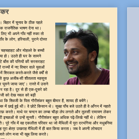
ंकर
बिहार में चुनाव के ठीक पहले
ें एक राजनैतिक भाषण देना था।
े लिए भी अपने गाँव नहीं रुका तो
ँव के लोग, हरियाली, पुराने दोस्त
 चहचहाहट और मोहल्ले के बच्चों
ा हो। उठते ही घर के सामने
 बाँस की पत्तियों की सरसराहट
्यों में नए विचार वाले युवाओं
 में शिरकत करते-करते जैसे वर्षों से
से कुछ अजीब-सी शीतलता महसूस
मने जाया जाए’। रास्ते में उसने
 रहा है। दूर से ही एक-दूसरे को
िवजी को देख नवल को बड़ी
था कि शिवजी के पिता गौरीशंकर बहुत बीमार हैं, शायद ही बचेंगे।
 में छाई हुई थी। वे छोटे किसान थे। सुबह पाँच बजे उठते ही वे आँगन में नहाते
साफ़ करते। माथे पर चन्दन का लम्बा चौड़ा लेप लगाते और तुलसी रामायण लेकर
ी इच्छाओं से उन्हें सुनती। गौरीशंकर बहुत अधिक पढ़े-लिखे नहीं थे। लेकिन
पूरे गाँव में वह एकलौता परिवार था जो मैथिली में पूरा दरभंगिया और मधुबनिया
ह पूरा क्षेत्र उखराह मैथिली में ही बात किया करता। जब वे अपनी लोचदार
-जाते लोग मजा भी खूब लिया करते।