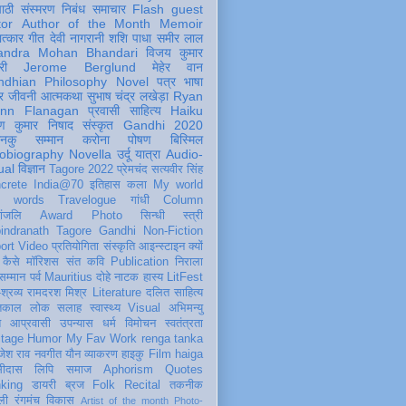
पाठी
संस्मरण
निबंध
समाचार
Flash
guest
tor
Author of the Month
Memoir
ात्कार
गीत
देवी नागरानी
शशि पाधा
समीर लाल
andra Mohan Bhandari
विजय कुमार
री
Jerome Berglund
मेहेर वान
ndhian Philosophy
Novel
पत्र
भाषा
र
जीवनी
आत्मकथा
सुभाष चंद्र लखेड़ा
Ryan
inn Flanagan
प्रवासी
साहित्य
Haiku
ण कुमार निषाद
संस्कृत
Gandhi 2020
ञानकु
सम्मान
करोना
पोषण
बिस्मिल
obiography
Novella
उर्दू
यात्रा
Audio-
ual
विज्ञान
Tagore 2022
प्रेमचंद
सत्यवीर सिंह
crete
India@70
इतिहास
कला
My world
d words
Travelogue
गांधी
Column
धांजलि
Award
Photo
सिन्धी
स्त्री
indranath Tagore
Gandhi
Non-Fiction
ort
Video
प्रतियोगिता
संस्कृति
आइन्स्टाइन
क्यों
कैसे
मॉरिशस
संत कवि
Publication
निराला
 सम्मान
पर्व
Mauritius
दोहे
नाटक
हास्य
LitFest
-श्रव्य
रामदरश मिश्र
Literature
दलित साहित्य
तिकाल
लोक
सलाह
स्वास्थ्य
Visual
अभिमन्यु
त
आप्रवासी
उपन्यास
धर्म
विमोचन
स्वतंत्रता
itage
Humor
My Fav Work
renga tanka
जेश राव
नवगीत
यौन
व्याकरण
हाइकु
Film
haiga
सीदास
लिपि
समाज
Aphorism
Quotes
king
डायरी
ब्रज
Folk
Recital
तकनीक
ली
रंगमंच
विकास
Artist of the month
Photo-