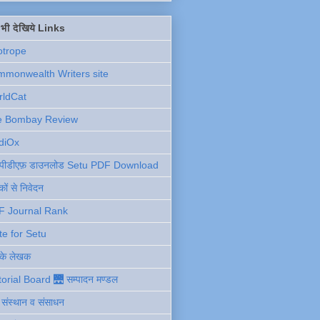
ें भी देखिये Links
otrope
monwealth Writers site
rldCat
e Bombay Review
diOx
ु पीडीएफ़ डाउनलोड Setu PDF Download
ों से निवेदन
F Journal Rank
te for Setu
 के लेखक
torial Board 🌉 सम्पादन मण्डल
ी संस्थान व संसाधन