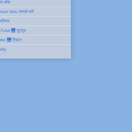
ता कोश
act Setu सम्पर्क करें
 परिचय
Tube 🌉 यूट्यूब
tter 🌉 ट्विटर
tify