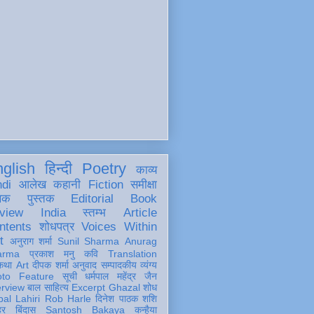
glish
हिन्दी
Poetry
काव्य
ndi
आलेख
कहानी
Fiction
समीक्षा
खक
पुस्तक
Editorial
Book
view
India
स्तम्भ
Article
ntents
शोधपत्र
Voices Within
t
अनुराग शर्मा
Sunil Sharma
Anurag
arma
प्रकाश मनु
कवि
Translation
कथा
Art
दीपक शर्मा
अनुवाद
सम्पादकीय
व्यंग्य
oto Feature
सूची
धर्मपाल महेंद्र जैन
erview
बाल साहित्य
Excerpt
Ghazal
शोध
al Lahiri
Rob Harle
दिनेश पाठक शशि
हर
बिंदास
Santosh Bakaya
कन्हैया