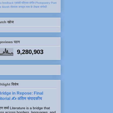
ku
feedback
एकांकी
पत्रिका
संगीत
Photopoetry
Poet
he Month
तोताराम सनाढ्य
मास के लेखक
संगोष्ठी
arch खोज
geviews पठन
9,280,903
hlight विशेष
Bridge in Repose: Final
torial ✍️ अंतिम संपादकीय
ाग शर्मा Literature is a bridge that
ns across borders, languages, and