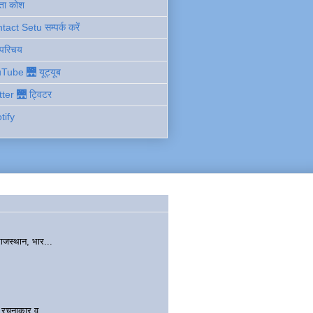
ता कोश
act Setu सम्पर्क करें
 परिचय
Tube 🌉 यूट्यूब
tter 🌉 ट्विटर
tify
ाजस्थान, भार...
चनाकार व...