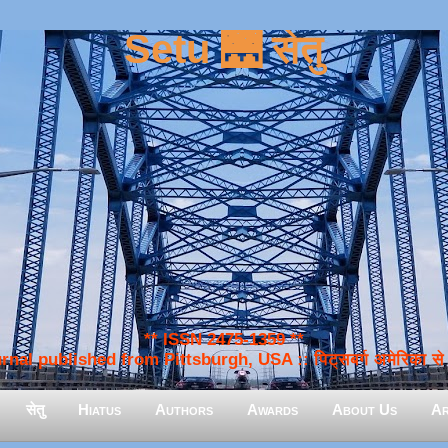
Setu 🌉 सेतु
** ISSN 2475-1359 **
nal published from Pittsburgh, USA :: पिट्सबर्ग अमेरिका से प
सेतु
Hiatus
Authors
Awards
About Us
Ar