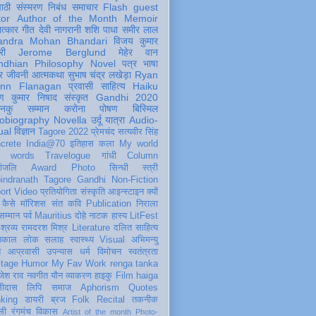
पाठी
संस्मरण
निबंध
समाचार
Flash
guest
tor
Author of the Month
Memoir
ात्कार
गीत
देवी नागरानी
शशि पाधा
समीर लाल
andra Mohan Bhandari
विजय कुमार
री
Jerome Berglund
मेहेर वान
ndhian Philosophy
Novel
पत्र
भाषा
र
जीवनी
आत्मकथा
सुभाष चंद्र लखेड़ा
Ryan
inn Flanagan
प्रवासी
साहित्य
Haiku
ण कुमार निषाद
संस्कृत
Gandhi 2020
ञानकु
सम्मान
करोना
पोषण
बिस्मिल
obiography
Novella
उर्दू
यात्रा
Audio-
ual
विज्ञान
Tagore 2022
प्रेमचंद
सत्यवीर सिंह
crete
India@70
इतिहास
कला
My world
d words
Travelogue
गांधी
Column
धांजलि
Award
Photo
सिन्धी
स्त्री
indranath Tagore
Gandhi
Non-Fiction
ort
Video
प्रतियोगिता
संस्कृति
आइन्स्टाइन
क्यों
कैसे
मॉरिशस
संत कवि
Publication
निराला
 सम्मान
पर्व
Mauritius
दोहे
नाटक
हास्य
LitFest
-श्रव्य
रामदरश मिश्र
Literature
दलित साहित्य
तिकाल
लोक
सलाह
स्वास्थ्य
Visual
अभिमन्यु
त
आप्रवासी
उपन्यास
धर्म
विमोचन
स्वतंत्रता
itage
Humor
My Fav Work
renga tanka
जेश राव
नवगीत
यौन
व्याकरण
हाइकु
Film
haiga
सीदास
लिपि
समाज
Aphorism
Quotes
king
डायरी
ब्रज
Folk
Recital
तकनीक
ली
रंगमंच
विकास
Artist of the month
Photo-