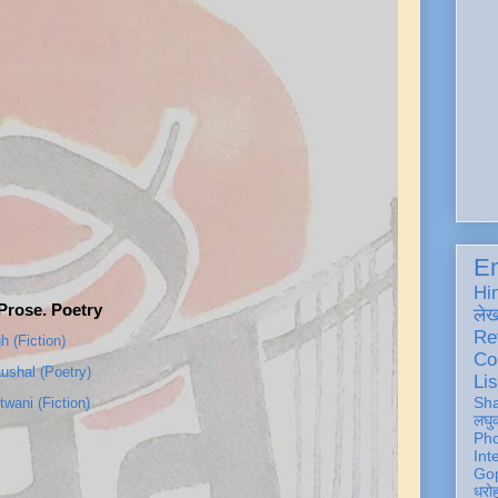
En
Hi
 Prose. Poetry
ले
Re
 (Fiction)
Co
shal (Poetry)
Lis
Sh
wani (Fiction)
लघु
Ph
Int
Gop
धरो