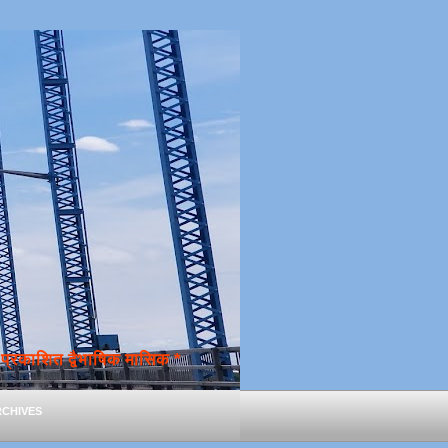
्रकाशित द्वैभाषिक मासिक *
chives