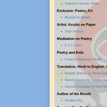
Shahriyer Hossain Shetu
Exclusive: Poetry, Art
Meenakshi Mohan
Artist: Acrylic on Paper
Shivi Sharma
Meditation on Poetry
P C K Prem
Poetry and Kids
Paramita Mukherjee Mullik
Translation, Hindi to English:
Deepak Sharma by Dhiraj Singh
Naresh Saxena by Sanjeev Kau
Santosh Srivastav by Rani Mot
Author of the Month
Arindam Roy