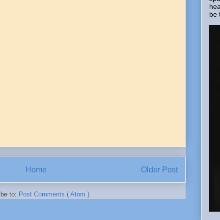
hea
be 
Home
Older Post
ibe to:
Post Comments ( Atom )