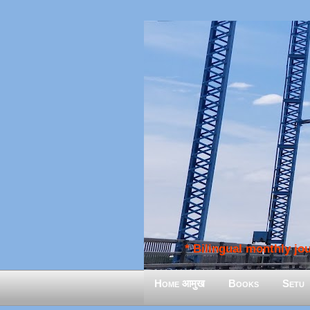
* Bilingual monthly jour
Home आमुख
Books
Setu