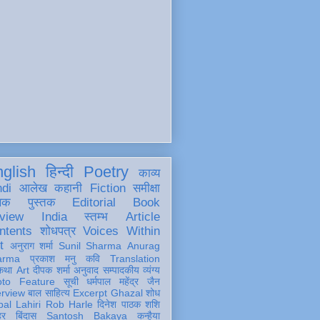
glish
हिन्दी
Poetry
काव्य
ndi
आलेख
कहानी
Fiction
समीक्षा
खक
पुस्तक
Editorial
Book
view
India
स्तम्भ
Article
ntents
शोधपत्र
Voices Within
t
अनुराग शर्मा
Sunil Sharma
Anurag
arma
प्रकाश मनु
कवि
Translation
कथा
Art
दीपक शर्मा
अनुवाद
सम्पादकीय
व्यंग्य
oto Feature
सूची
धर्मपाल महेंद्र जैन
erview
बाल साहित्य
Excerpt
Ghazal
शोध
al Lahiri
Rob Harle
दिनेश पाठक शशि
हर
बिंदास
Santosh Bakaya
कन्हैया