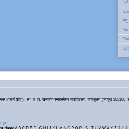
कवि
Cont
सेतु
You
Twi
Spo
हायक आचार्य (हिंदी); ला. ब. शा. राजकीय स्नातकोत्तर महाविद्यालय, कोटपूतली (जयपुर) 303108, र
 वृंद
rst Name A B C D E F G H I J K L M N O P Q R S T U V W X Y Z हिन्दी के र