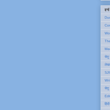
इन्ह
Du
Com
Wo
Th
Me
सेत
लेखक
SJI
Wri
सेतु
Edi
हिंद