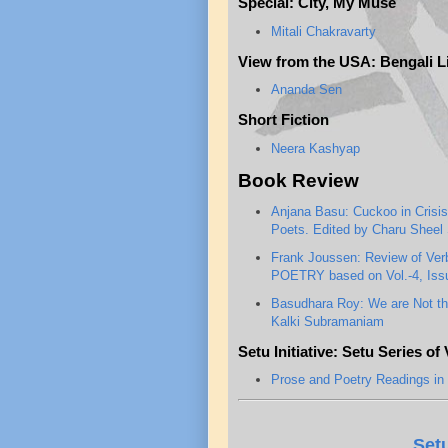
Special: City, My Muse
Mitali Chakravarty
View from the USA: Bengali L
Ananda Sen
Short Fiction
Neera Kashyap
Book Review
Anjana Basu: Cuckoo in Cris
Poets. Edited by Charu Sheel
Frank Joussen: Review of Ver
POETRY based on Vol.-4, Iss
Basudhara Roy: We are Not the
Kalki Subramaniam
Setu Initiative: Setu Series of
Prose and Poetry Readings in 
Set