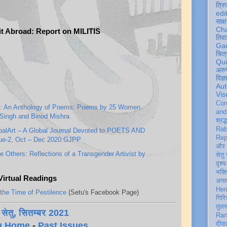
त्रि
edi
साक्ष
Ch
it Abroad: Report on MILITIS
तिवा
Ga
चित्
Qu
अरु
विज्
Aut
Vis
Con
is: An Anthology of Poems: Poems by 25 Women
an
 Singh and Binod Mishra
श्रद्
Rab
balArt – A Global Journal Devoted to POETS AND
Rep
ue-2, Oct – Dec 2020:GJPP
और 
 Others: Reflections of a Transgender Artivist by
सेतु
दृश्य
भक्
 Virtual Readings
अन
Her
the Time of Pestilence
(Setu's Facebook Page)
गिरि
तुल
सेतु, सितम्बर 2021
Ran
u Home
-
Past Issues
दीवा