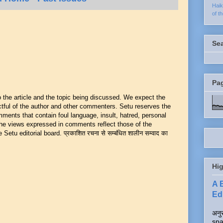
Hai
of t
Se
Pa
he article and the topic being discussed. We expect the
ful of the author and other commenters. Setu reserves the
mments that contain foul language, insult, hatred, personal
 The views expressed in comments reflect those of the
Setu editorial board. प्रकाशित रचना से सम्बंधित शालीन सम्वाद का
Hig
A 
Edi
अनुर
spa