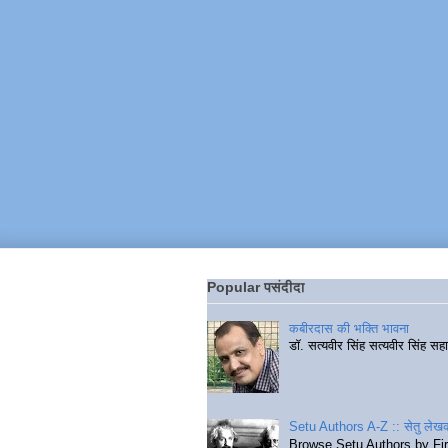
Popular पसंदीदा
कबीरदास की भक्ति भावना
डॉ. सत्यवीर सिंह सत्यवीर सिंह स
Setu Authors A-Z :: सेतु लेखक
Browse Setu Authors by Fi