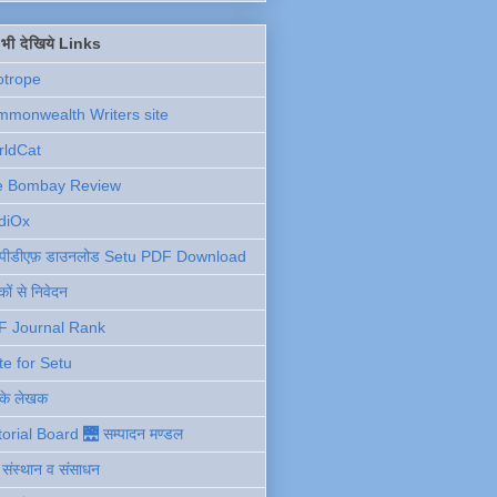
ें भी देखिये Links
otrope
monwealth Writers site
rldCat
e Bombay Review
diOx
ु पीडीएफ़ डाउनलोड Setu PDF Download
ों से निवेदन
F Journal Rank
te for Setu
 के लेखक
torial Board 🌉 सम्पादन मण्डल
ी संस्थान व संसाधन