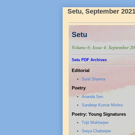
Setu, September 202
Setu
Volume 6; Issue 4; September 2
Setu PDF Archives
Editorial
Sunil Sharma
Poetry
Ananda Sen
Sandeep Kumar Mishra
Poetry: Young Signatures
Trijit Mukherjee
Sreya Chatterjee