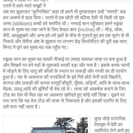
रास्ते में आते-जाते समूहों ने
जब सर झुकाकर “कुन्निचिवा” कहा तो हमने भी मुस्कराकर उन्हें "नमस्ते" कह
कर अचम्भे में डाल दिया। रास्ते में एक छोटी सी मठिया ऐसी भी मिली जो मृत-
जन्मा (stillborn) बच्चों को समर्पित थी। नन्ताई सान पहुँचकर हमने स्कूबा
सान के मुख्य मठ तक जाने के लिए केबल कार (incline) ली। चीड़, ओक,
चैरी, आलूबुखारे और अन्य हरे-भरे वृक्षों के बीच से गुज़रते हुए हम एक सुरंग से भी
निकले और तेंतीस अंश के झुकाव पर लगभग डेढ़ किलोमीटर की दूरी छह-सात
मिनट में पूर्ण कर मुख्य मठ तक पहुँच गए।
स्कूबा सान का मुख्य मठ काफ़ी नीचाई पर ज़्यादा समतल जगह पर बना हुआ है
और शिखरों पर बने मठों के मुकाबले काफ़ी बड़ा और भव्य है। इसके काष्ठ भवनों
में जोड़ने के लिए धातु की कीलों के स्थान पर लकड़ी और रस्सी का ही प्रयोग
हुआ है। मठ के आसपास की पगडंडियों के इर्द-गिर्द छोटे फेरी वाले खिलौने,
कागज़ और लकड़ी की सज्जा वस्तुएँ बाँसुरी, घुँघरू, छड़ियाँ, आदि के साथ-साथ
मेंढक, उल्लू आदि की मूर्तियाँ भी बेच रहे थे। त्वचा को आकर्षक बनाने के लिए
टोड का तेल भी मिल रहा था अलबत्ता ख़रीदते हुए कोई नहीं दिखा। पूछने पर
पता लगा कि यह तेल टोड की त्वचा से निकलता है और इसकी प्राप्ति के लिए
उसे मारा नहीं जाता है।
कुछ जोड़े पारंपरिक
वेशभूषा में देवी का
आशीर्वाद लेने आये हुए