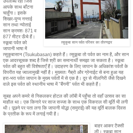
उपलब्धि रही जिसे
आपके साथ बाँटना
चाहूँगा। इसके
शिखर-युग्म नन्ताई
सान तथा न्योताई
सान क्रमशः 871 व
877 मीटर ऊँचे हैं।
स्कूबा पर्वत को
त्सुकूबा सान पर्वत परिसर का तोरणद्वार
जापानी भाषा में
त्सुकुबासान (Tsukubasan) कहते हैं। त्सुकूबा तो पर्वत का नाम है, और सान
एक आदरसूचक शब्द है जिसे श्री का समानार्थी समझा जा सकता है। स्कूबा
पर्वत की बहुत सी विशेषताएँ हैं। उदाहरण के लिए जापान के अधिकांश पर्वतों के
विपरीत यह ज्वालामुखी नहीं है। मुख्यतः गैब्रो और ग्रेनाईट से बना हुआ यह
हरा-भरा पर्वत जापान के मुख्य पर्वतों में से एक है। दूर से नीलगिरी जैसे दिखने
वाले इस पर्वत को स्थानीय भाषा में "बैंगनी" पर्वत भी कहते हैं।
सुबह अपने कमरे से निकलकर होटल की लॉबी में पहुँचा तो वहाँ उत्सव का सा
माहौल था। एक किनारे पर साज सज्जा के साथ एक विकराल सी मूर्ति भी लगी
थी। पूछने पर पता लगा कि जापानी योद्धा (समुराई) की यह मूर्ति बालक दिवस
के प्रतीक के रूप में लगाई गयी है।
बाहर आकर टैक्सी
ली। स्कूबा सान