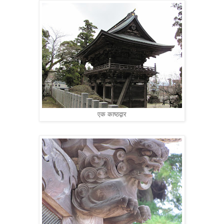
एक काष्ठद्वार