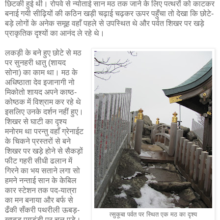
छिटकी हुई थी। रोपवे से न्योताई सान मठ तक जाने के लिए पत्थरों को काटकर
बनाई गयी सीढ़ियों की कठिन खड़ी चढ़ाई चढ़कर ऊपर पहुँचा तो देखा कि छोटे-
बड़े लोगों के अनेक समूह वहाँ पहले से उपस्थित थे और पर्वत शिखर पर खड़े
प्राकृतिक दृश्यों का आनंद ले रहे थे।
लकड़ी के बने हुए छोटे से मठ
पर सुनहरी धातु (शायद
सोना) का काम था। मठ के
अधिष्ठाता देव इजानागी नो
मिकोतो शायद अपने काष्ठ-
कोष्ठक में विश्राम कर रहे थे
इसलिए उनके दर्शन नहीं हुए।
शिखर से घाटी का दृश्य
मनोरम था परन्तु वहाँ ग्रेनाईट
के चिकने प्रस्तरों से बने
शिखर पर खड़े होने से सैकड़ों
फीट गहरी सीधी ढलान में
गिरने का भय सताने लगा सो
हमने नन्ताई सान के केबिल
कार स्टेशन तक पद-यात्रा
का मन बनाया और बर्फ से
ढँकी सँकरी पथरीली ऊबड़-
त्सुकूबा पर्वत पर स्थित एक मठ का दृश्य
खाबड़ पगडंडी पर चल पड़े।