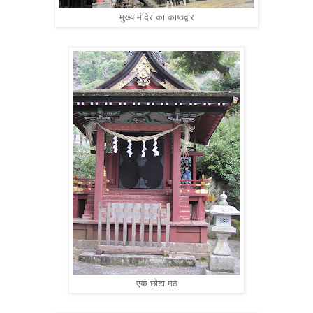
मुख्य मंदिर का काष्ठद्वार
एक छोटा मठ