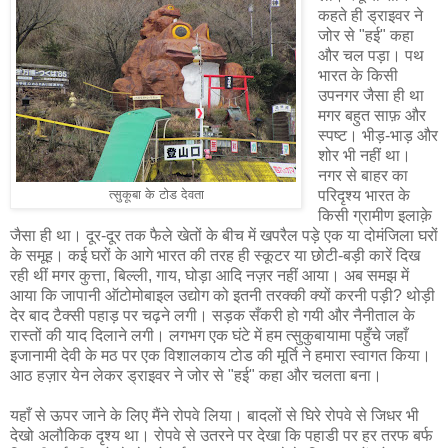
कहते ही ड्राइवर ने
जोर से "हई" कहा
और चल पड़ा। पथ
भारत के किसी
उपनगर जैसा ही था
मगर बहुत साफ़ और
स्पष्ट। भीड़-भाड़ और
शोर भी नहीं था।
नगर से बाहर का
परिदृश्य भारत के
त्सुकूबा के टोड देवता
किसी ग्रामीण इलाक़े
जैसा ही था। दूर-दूर तक फैले खेतों के बीच में खपरैल पड़े एक या दोमंजिला घरों
के समूह। कई घरों के आगे भारत की तरह ही स्कूटर या छोटी-बड़ी कारें दिख
रही थीं मगर कुत्ता, बिल्ली, गाय, घोड़ा आदि नज़र नहीं आया। अब समझ में
आया कि जापानी ऑटोमोबाइल उद्योग को इतनी तरक्की क्यों करनी पड़ी? थोड़ी
देर बाद टैक्सी पहाड़ पर चढ़ने लगी। सड़क सँकरी हो गयी और नैनीताल के
रास्तों की याद दिलाने लगी। लगभग एक घंटे में हम त्सुकुबायामा पहुँचे जहाँ
इजानामी देवी के मठ पर एक विशालकाय टोड की मूर्ति ने हमारा स्वागत किया।
आठ हज़ार येन लेकर ड्राइवर ने जोर से "हई" कहा और चलता बना।
यहाँ से ऊपर जाने के लिए मैंने रोपवे लिया। बादलों से घिरे रोपवे से जिधर भी
देखो अलौकिक दृश्य था। रोपवे से उतरने पर देखा कि पहाडी पर हर तरफ बर्फ