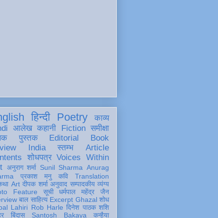
glish
हिन्दी
Poetry
काव्य
ndi
आलेख
कहानी
Fiction
समीक्षा
खक
पुस्तक
Editorial
Book
view
India
स्तम्भ
Article
ntents
शोधपत्र
Voices Within
t
अनुराग शर्मा
Sunil Sharma
Anurag
arma
प्रकाश मनु
कवि
Translation
कथा
Art
दीपक शर्मा
अनुवाद
सम्पादकीय
व्यंग्य
oto Feature
सूची
धर्मपाल महेंद्र जैन
erview
बाल साहित्य
Excerpt
Ghazal
शोध
al Lahiri
Rob Harle
दिनेश पाठक शशि
हर
बिंदास
Santosh Bakaya
कन्हैया