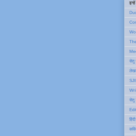
इन्ह
Du
Com
Wo
Th
Me
सेत
लेखक
SJI
Wri
सेतु
Edi
हिंद
कवि