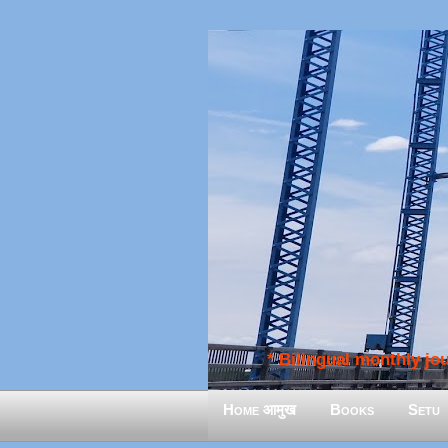
* Bilingual monthly jour
Home आमुख
Books
Setu