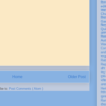
त्रि
edi
साक्ष
Ch
तिवा
Ga
चित्
Qu
अरु
विज्
Aut
Vis
Con
an
श्रद्
Rab
Rep
और 
सेतु
Home
Older Post
दृश्य
भक्
अन
Her
ibe to:
Post Comments ( Atom )
गिरि
तुल
Ran
दीवा