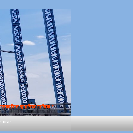
्रकाशित द्वैभाषिक मासिक *
chives