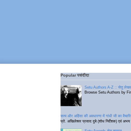
Popular पसंदीदा
Setu Authors A-Z :: सेतु लेखक
Browse Setu Authors by Fi
सत्य और अहिंसा की अवधारणा में गांधी जी का वैचा
प्रो. अखिलेश्वर प्रसाद दुबे (शोध निर्देशक) एवं अभय 
Setu Awards सेतु सम्मान