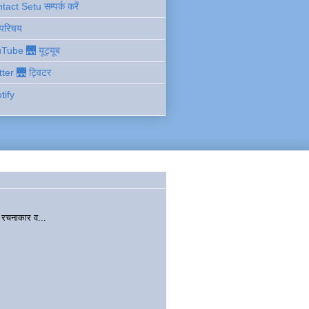
act Setu सम्पर्क करें
 परिचय
Tube 🌉 यूट्यूब
tter 🌉 ट्विटर
tify
चनाकार व...