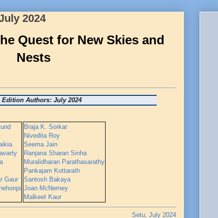
 July 2024
he Quest for New Skies and
Nests
 Edition Authors:
July 2024
lund
Braja K. Sorkar
Nivedita Roy
ikia
Seema Jain
avarty
Ranjana Sharan Sinha
a
Muralidharan Parathasarathy
Pankajam Kottarath
ar Gaur
Santosh Bakaya
hehonpi
Joan McNerney
Malkeet Kaur
Setu, July 2024