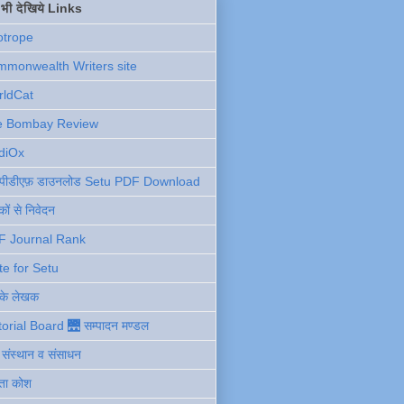
ें भी देखिये Links
otrope
monwealth Writers site
rldCat
e Bombay Review
diOx
ु पीडीएफ़ डाउनलोड Setu PDF Download
ों से निवेदन
F Journal Rank
te for Setu
 के लेखक
torial Board 🌉 सम्पादन मण्डल
ी संस्थान व संसाधन
ता कोश