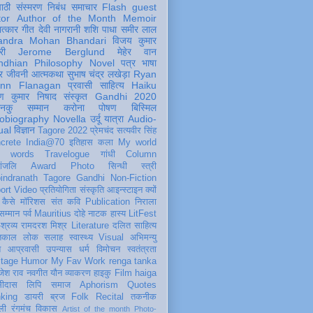
पाठी
संस्मरण
निबंध
समाचार
Flash
guest
tor
Author of the Month
Memoir
ात्कार
गीत
देवी नागरानी
शशि पाधा
समीर लाल
andra Mohan Bhandari
विजय कुमार
री
Jerome Berglund
मेहेर वान
ndhian Philosophy
Novel
पत्र
भाषा
र
जीवनी
आत्मकथा
सुभाष चंद्र लखेड़ा
Ryan
inn Flanagan
प्रवासी
साहित्य
Haiku
ण कुमार निषाद
संस्कृत
Gandhi 2020
ञानकु
सम्मान
करोना
पोषण
बिस्मिल
obiography
Novella
उर्दू
यात्रा
Audio-
ual
विज्ञान
Tagore 2022
प्रेमचंद
सत्यवीर सिंह
crete
India@70
इतिहास
कला
My world
d words
Travelogue
गांधी
Column
धांजलि
Award
Photo
सिन्धी
स्त्री
indranath Tagore
Gandhi
Non-Fiction
ort
Video
प्रतियोगिता
संस्कृति
आइन्स्टाइन
क्यों
कैसे
मॉरिशस
संत कवि
Publication
निराला
 सम्मान
पर्व
Mauritius
दोहे
नाटक
हास्य
LitFest
-श्रव्य
रामदरश मिश्र
Literature
दलित साहित्य
तिकाल
लोक
सलाह
स्वास्थ्य
Visual
अभिमन्यु
त
आप्रवासी
उपन्यास
धर्म
विमोचन
स्वतंत्रता
itage
Humor
My Fav Work
renga tanka
जेश राव
नवगीत
यौन
व्याकरण
हाइकु
Film
haiga
सीदास
लिपि
समाज
Aphorism
Quotes
king
डायरी
ब्रज
Folk
Recital
तकनीक
ली
रंगमंच
विकास
Artist of the month
Photo-