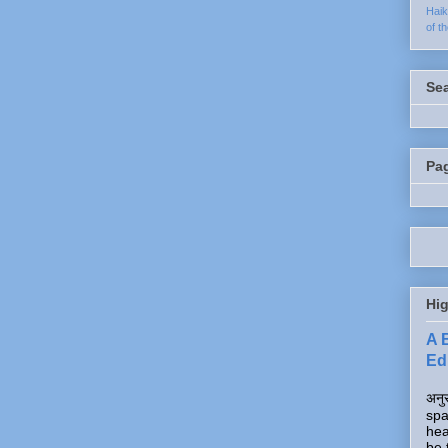
Hai
of t
Se
Pa
Hig
A 
Edi
अनुर
spa
hea
be 