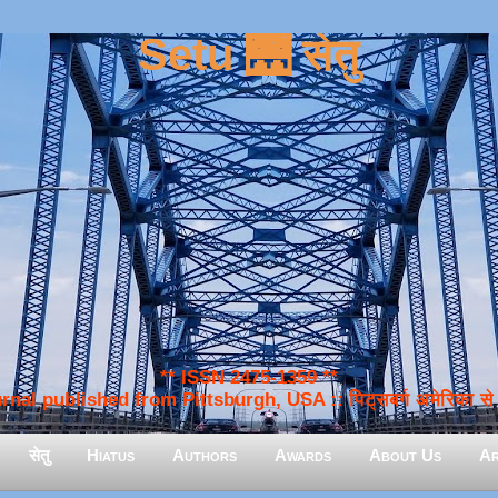
Setu 🌉 सेतु
** ISSN 2475-1359 **
nal published from Pittsburgh, USA :: पिट्सबर्ग अमेरिका से प
सेतु
Hiatus
Authors
Awards
About Us
Ar