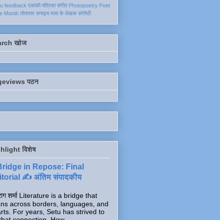
ku
feedback
एकांकी
पत्रिका
संगीत
Photopoetry
Poet
he Month
तोताराम सनाढ्य
मास के लेखक
संगोष्ठी
arch खोज
geviews पठन
hlight विशेष
Bridge in Repose: Final
torial ✍️ अंतिम संपादकीय
ाग शर्मा Literature is a bridge that
ns across borders, languages, and
rts. For years, Setu has strived to
that connection. How...