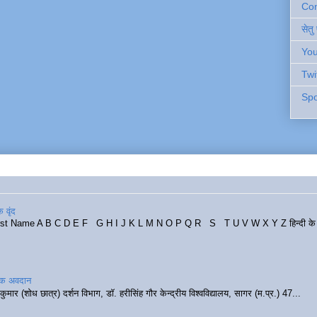
Cont
सेतु
You
Twi
Spo
 वृंद
rst Name A B C D E F G H I J K L M N O P Q R S T U V W X Y Z हिन्दी के र
रिक अवदान
कुमार (शोध छात्र) दर्शन विभाग, डॉ. हरीसिंह गौर केन्द्रीय विश्वविद्यालय, सागर (म.प्र.) 47...