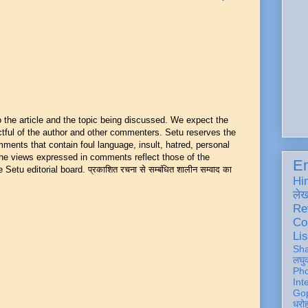
he article and the topic being discussed. We expect the
ful of the author and other commenters. Setu reserves the
mments that contain foul language, insult, hatred, personal
 The views expressed in comments reflect those of the
En
Setu editorial board. प्रकाशित रचना से सम्बंधित शालीन सम्वाद का
Hi
ले
Re
Co
Lis
Sh
लघु
Ph
Int
Gop
धरो