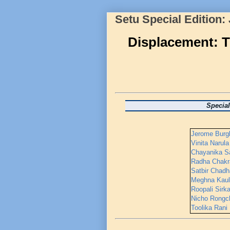
Setu Special Edition:
Displacement: T
Special
Jerome Burg
Vinita Narula
Chayanika Sa
Radha Chakr
Satbir Chadh
Meghna Kaul
Roopali Sirk
Nicho Rongc
Toolika Rani