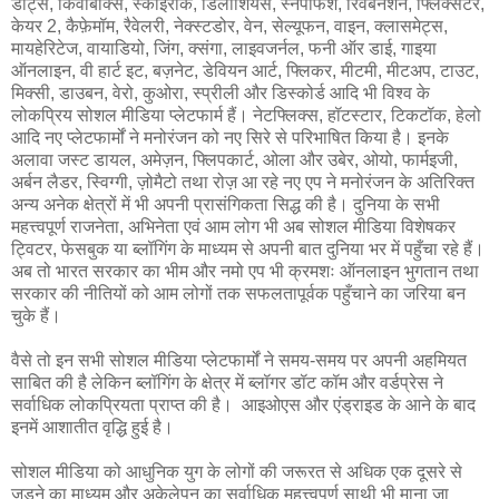
डॉट्स, किवीबॉक्स, स्काईरॉक, डिलीशियस, स्नेपफिश, रिवर्बनेशन, फ्लिक्सटर,
केयर 2, कैफ़ेमॉम, रैवेलरी, नेक्स्टडोर, वेन, सेल्यूफन, वाइन, क्लासमेट्स,
मायहेरिटेज, वायाडियो, जिंग, क्संगा, लाइवजर्नल, फनी ऑर डाई, गाइया
ऑनलाइन, वी हार्ट इट, बज़नेट, डेवियन आर्ट, फ्लिकर, मीटमी, मीटअप, टाउट,
मिक्सी, डाउबन, वेरो, कुओरा, स्प्रीली और डिस्कोर्ड आदि भी विश्व के
लोकप्रिय सोशल मीडिया प्लेटफार्म हैं। नेटफ्लिक्स, हॉटस्टार, टिकटॉक, हेलो
आदि नए प्लेटफार्मों ने मनोरंजन को नए सिरे से परिभाषित किया है। इनके
अलावा जस्ट डायल, अमेज़न, फ्लिपकार्ट, ओला और उबेर, ओयो, फार्मइजी,
अर्बन लैडर, स्विग्गी, ज़ोमैटो तथा रोज़ आ रहे नए एप ने मनोरंजन के अतिरिक्त
अन्य अनेक क्षेत्रों में भी अपनी प्रासंगिकता सिद्ध की है। दुनिया के सभी
महत्त्वपूर्ण राजनेता, अभिनेता एवं आम लोग भी अब सोशल मीडिया विशेषकर
ट्विटर, फेसबुक या ब्लॉगिंग के माध्यम से अपनी बात दुनिया भर में पहुँचा रहे हैं।
अब तो भारत सरकार का भीम और नमो एप भी क्रमशः ऑनलाइन भुगतान तथा
सरकार की नीतियों को आम लोगों तक सफलतापूर्वक पहुँचाने का जरिया बन
चुके हैं।
वैसे तो इन सभी सोशल मीडिया प्लेटफार्मों ने समय-समय पर अपनी अहमियत
साबित की है लेकिन ब्लॉगिंग के क्षेत्र में ब्लॉगर डॉट कॉम और वर्डप्रेस ने
सर्वाधिक लोकप्रियता प्राप्त की है। आइओएस और एंड्राइड के आने के बाद
इनमें आशातीत वृद्धि हुई है।
सोशल मीडिया को आधुनिक युग के लोगों की जरूरत से अधिक एक दूसरे से
जुड़ने का माध्यम और अकेलेपन का सर्वाधिक महत्त्वपूर्ण साथी भी माना जा