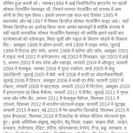
सीमित हुआ करती थी। नवम्बर1994 में आई जियोसिटीज़ इण्टरनेट पर पहली
सोशल नेटवर्किंग वेबसाइट थी, जिसने परस्पर नेटवर्किंग को वास्तव में आम
लोगों के लिए शुरू किया। इसके लगभग एक साल बाद दिसंबर 1995 में
क्लासमेट और मई 1997 में सिक्स डिग्रीज़ सोशल नेटवर्किंग साइट आए। यहाँ
सिक्स डिग्रीज़ का उल्लेख किया जाना अत्यंत महत्त्वपूर्ण है क्योंकि वास्तव में
यही पहली वास्तविक सोशल नेटवर्किंग वेबसाइट थी क्योंकि इसने पहली बार
प्रयोक्ताओं को प्रोफाइल, मित्र सूची और स्कूल के विवरण जोड़ने के विकल्प
दिए। अक्तूबर 1998 में ओपन डायरी, मार्च 1999 में लाइव जर्नल, जुलाई
1999 में पिटाज़ डॉट कॉम, अगस्त 1999 में ब्लॉगर डॉट कॉम, अक्तूबर 2001
में राइज़, मार्च 2002 में फ्रेण्डस्टार, मई 2003 में लिंक्डइन, जून 2003 में हाई
5, अगस्त 2003 में माय स्पेस और स्काइप, जनवरी 2004 में ऑरकुट, फरवरी
2004 में फेसबुक, नवम्बर 2004 में गूगल स्कॉलर, मार्च 2005 में याहू
360डिग्री, जुलाई 2005 में बेबो, मार्च 2006 में रूसी एप ओडनोंक्लासिंकी,
जुलाई 2006 में ट्विटर, अक्तूबर 2006 में रूसी एप वीके, फरवरी 2007 में
टंबलर, जनवरी 2009 में व्हाट्सएप, जनवरी 2010 में पिंटरेस्ट, अक्तूबर 2010
में इन्स्टाग्राम एवं किक मैसेंजर, जनवरी 2011 में वीचैट, जुलाई 2011 में गूगल
प्लस और स्नैप चैट, अगस्त 2011 में फेसबुक मैसेंजर, सितम्बर 2011 में
ट्रेल्लो, दिसम्बर 2012 में भारतीय प्लेटफार्म हाइक, फरवरी 2014 में यूट्यूब,
जनवरी 2015 में बफ़र, मई 2015 में गेम आधारित डिस्कोर्ड, सितम्बर 2015 में
गूगल हैंगआउट, सितम्बर 2016 में टिकटॉक के सोशल मीडिया प्लेटफार्म शुरू
हुए। इनके अतिरिक्त क्यूक्यू, क्यूजोन, बैदू तिएबा, वाइबर, साइना वीबो, लाइन,
वायवाय, टेलीग्राम, रेडिट, तरिंगा, फोरस्क्वायर,रेनरेन, टैग्ड, बडू, स्टम्ब्लर, द