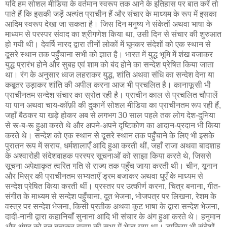
यदि हम सोशल मीडिया के वर्तमान स्वरूप तक आने के इतिहास पर बात करें तो
पाते हैं कि इसकी जड़ें अत्यंत प्राचीन हैं और संचार के माध्यम के रूप में इसका
आदिम स्वरूप देखा जा सकता है। जिस दिन मनुष्य ने संकेतों अथवा भाषा के
माध्यम से परस्पर संवाद का श्रीगणेश किया था, उसी दिन से संचार की शुरुआत
हो गयी थी। देवर्षि नारद द्वारा तीनों लोकों में घूमकर संदेशों को एक स्थान से
दूसरे स्थान तक पहुँचाना सभी को ज्ञात है। भारत में युद्ध भूमि में शंख बजाकर
युद्ध प्रारंभ होने और सुबह एवं शाम को बंद होने का सन्देश प्रेषित किया जाता
था। रंग के अनुसार ध्वज लहराकर युद्ध, शांति अथवा संधि का सन्देश देना या
कबूतर उड़ाकर शांति की अपील करना आज भी प्रचलित है। कानाफूसी भी
प्राचीनतम सन्देश संचार का स्रोत रही है। प्राचीन काल से प्रचलित चौपालें
या पान अथवा चाय-कॉफ़ी की दुकानें सोशल मीडिया का प्राचीनतम रूप रही हैं,
जहाँ बैठकर या खड़े होकर अब से लगभग 30 साल पहले तक लोग देश-दुनिया
से रू-ब-रू हुआ करते थे और अपने-अपने दृष्टिकोण का आदान-प्रदान भी किया
करते थे। सन्देश को एक स्थान से दूसरे स्थान तक पहुँचाने के लिए भी इसके
पुरातन रूप में सराय, धर्मशालाएँ आदि हुआ करती थीं, जहाँ राजा अथवा बादशाह
के अश्वारोही संदेशवाहक परस्पर सूचनाओं को साझा किया करते थे, जिससे
सूचना अपेक्षाकृत त्वरित गति से राज्य तक पहुँच जाया करती थी। चीन, यूनान
और मिस्र की प्राचीनतम सभ्यताएँ ड्रम बजाकर अथवा धुएँ के माध्यम से
सन्देश प्रेषित किया करती थीं। प्रस्तर पर उत्कीर्ण करना, चित्र बनाना, गीत-
संगीत के माध्यम से सन्देश पहुँचाना, दूत भेजना, भोजपत्र पर लिखना, रेशम के
वस्त्र पर सन्देश भेजना, किसी प्रतीक अथवा कूट भाषा के द्वारा सन्देश भेजना,
दादी-नानी द्वारा कहानियाँ सुनाना आदि भी संचार के अंग हुआ करते थे। हनुमान
और अंगद को दूत बनाकर रावण की सभा में भेजा गया था। डाकिया भी संदेशों