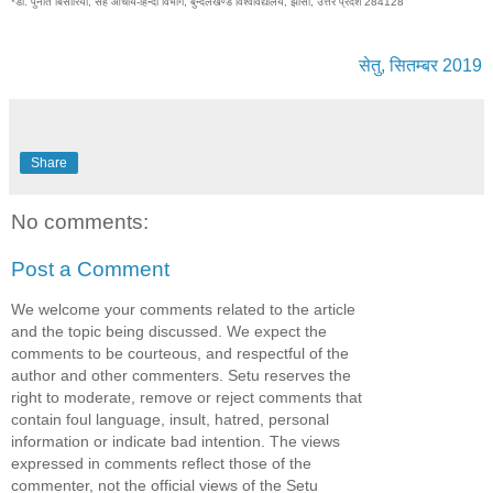
*
डॉ. पुनीत बिसारिया
, सह आचार्य-हिन्दी विभाग, बुन्देलखण्ड विश्वविद्यालय, झाँसी, उत्तर प्रदेश 284128
सेतु, सितम्बर 2019
Share
No comments:
Post a Comment
We welcome your comments related to the article
and the topic being discussed. We expect the
comments to be courteous, and respectful of the
author and other commenters. Setu reserves the
right to moderate, remove or reject comments that
contain foul language, insult, hatred, personal
information or indicate bad intention. The views
expressed in comments reflect those of the
commenter, not the official views of the Setu