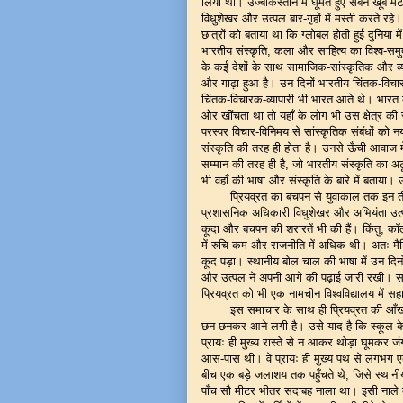
लिया था। उज्बेकिस्तान में घूमते हुए सबने खूब 
विधुशेखर और उत्पल बार-गृहों में मस्ती करते रह
छात्रों को बताया था कि ग्लोबल होती हुई दुनिया में
भारतीय संस्कृति, कला और साहित्य का विश्व-समु
के कई देशों के साथ सामाजिक-सांस्कृतिक और व्यापार
और गाढ़ा हुआ है। उन दिनों भारतीय चिंतक-विचार
चिंतक-विचारक-व्यापारी भी भारत आते थे। भारत की 
ओर खींचता था तो यहाँ के लोग भी उस क्षेत्र की स
परस्पर विचार-विनिमय से सांस्कृतिक संबंधों को 
संस्कृति की तरह ही होता है। उनसे ऊँची आवाज म
सम्मान की तरह ही है, जो भारतीय संस्कृति का अट
भी वहाँ की भाषा और संस्कृति के बारे में बताया।
प्रियव्रत का बचपन से युवाकाल तक इन तीनो
प्रशासनिक अधिकारी विधुशेखर और अभियंता उत्
कूदा और बचपन की शरारतें भी की हैं। किंतु, का
में रुचि कम और राजनीति में अधिक थी। अतः मैट्र
कूद पड़ा। स्थानीय बोल चाल की भाषा में उन दिनो
और उत्पल ने अपनी आगे की पढ़ाई जारी रखी। सम
प्रियव्रत को भी एक नामचीन विश्वविद्यालय में
इस समाचार के साथ ही प्रियव्रत की आँखों
छन-छनकर आने लगी है। उसे याद है कि स्कूल के द
प्रायः ही मुख्य रास्ते से न आकर थोड़ा घूमकर ज
आस-पास थी। वे प्रायः ही मुख्य पथ से लगभग एक क
बीच एक बड़े जलाशय तक पहुँचते थे, जिसे स्थानीय
पाँच सौ मीटर भीतर सदाबह नाला था। इसी नाले को