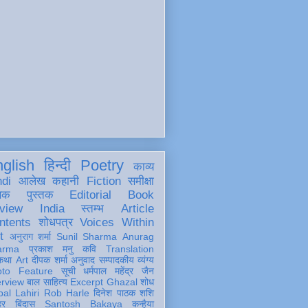
glish
हिन्दी
Poetry
काव्य
ndi
आलेख
कहानी
Fiction
समीक्षा
खक
पुस्तक
Editorial
Book
view
India
स्तम्भ
Article
ntents
शोधपत्र
Voices Within
t
अनुराग शर्मा
Sunil Sharma
Anurag
arma
प्रकाश मनु
कवि
Translation
कथा
Art
दीपक शर्मा
अनुवाद
सम्पादकीय
व्यंग्य
oto Feature
सूची
धर्मपाल महेंद्र जैन
erview
बाल साहित्य
Excerpt
Ghazal
शोध
al Lahiri
Rob Harle
दिनेश पाठक शशि
हर
बिंदास
Santosh Bakaya
कन्हैया