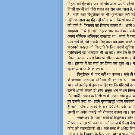
मिट्टी की ईंट हो। जब भी गाँव आता अपनी रईसी
किसी शराबी को जैसे शराब का रोग लग जाता है,
है। उसी तरह विधुशेखर पर भी भ्रष्टाचार रू
नहीं आ जाता वह मुँह नहीं धोता था। किसी असाम
की होती है, जिसका वह शिकार करता है। अपने अस
शब्दकोश में थे ही नहीं। भ्रष्टाचार करने के उ
अपना मौलिक अधिकार समझता था। मानों ये शब्द उस
पाल रखे थे, जो उसके लिए ढाल का काम करते थे।
सरकारी फाईल को निपटाने के लिए उसनें सुविधा 
प्रतिष्ठानों का भागीदार भी था वह। लेन-देन के
जिम्मा उसका सबसे विश्वस्त सी॰ए॰ करता था। चंद 
था। इलाके में वह चर्चा का विषय बना हुआ था। 
भ्रष्ट-आचरण के कारण थी।
विधुशेखर से कम नहीं था उत्पल। भले ही 
से सरकारी सहायक अभियंता भी बन गया था। सहाय
था। जोड़-तोड़ में इतना माहिर था कि मंत्रियों के 
उसने अपनी सेवायें दी और अकूत धन शोधन किय
निर्माणाधीन भवन के निरीक्षण में उत्पल गया हु
हुए उसने कहा था- इतने गुणवत्तापूर्ण भवन बना
ही चले। पाँच-सात वर्ष के बाद रिपेयरिंग वर्क उस
ऊपरी या अवैध कमाई को रोजगार कहता था। उत्प
रमाशंकर के मंत्री बनते ही विधुशेखर और 
में अपना बंगला भी बनवाया। दो एकड़ में फैला कै
फीट की चाहरदीवारी थी। एक तरह से अभेद्य कैंपस
गंदे पानी के निकास के लिए एक ‘चोर दरवाजा’ 