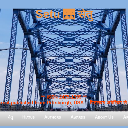
Setu 🌉 सेतु
** ISSN 2475-1359 **
nal published from Pittsburgh, USA :: पिट्सबर्ग अमेरिका से प
सेतु
Hiatus
Authors
Awards
About Us
Ar