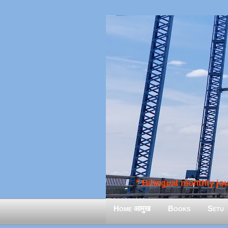
* Bilingual monthly jour
Home आमुख
Books
Setu