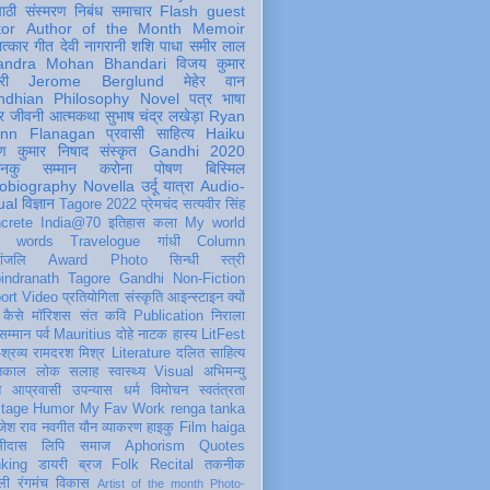
पाठी
संस्मरण
निबंध
समाचार
Flash
guest
tor
Author of the Month
Memoir
ात्कार
गीत
देवी नागरानी
शशि पाधा
समीर लाल
andra Mohan Bhandari
विजय कुमार
री
Jerome Berglund
मेहेर वान
ndhian Philosophy
Novel
पत्र
भाषा
र
जीवनी
आत्मकथा
सुभाष चंद्र लखेड़ा
Ryan
inn Flanagan
प्रवासी
साहित्य
Haiku
ण कुमार निषाद
संस्कृत
Gandhi 2020
ञानकु
सम्मान
करोना
पोषण
बिस्मिल
obiography
Novella
उर्दू
यात्रा
Audio-
ual
विज्ञान
Tagore 2022
प्रेमचंद
सत्यवीर सिंह
crete
India@70
इतिहास
कला
My world
d words
Travelogue
गांधी
Column
धांजलि
Award
Photo
सिन्धी
स्त्री
indranath Tagore
Gandhi
Non-Fiction
ort
Video
प्रतियोगिता
संस्कृति
आइन्स्टाइन
क्यों
कैसे
मॉरिशस
संत कवि
Publication
निराला
 सम्मान
पर्व
Mauritius
दोहे
नाटक
हास्य
LitFest
-श्रव्य
रामदरश मिश्र
Literature
दलित साहित्य
तिकाल
लोक
सलाह
स्वास्थ्य
Visual
अभिमन्यु
त
आप्रवासी
उपन्यास
धर्म
विमोचन
स्वतंत्रता
itage
Humor
My Fav Work
renga tanka
जेश राव
नवगीत
यौन
व्याकरण
हाइकु
Film
haiga
सीदास
लिपि
समाज
Aphorism
Quotes
king
डायरी
ब्रज
Folk
Recital
तकनीक
ली
रंगमंच
विकास
Artist of the month
Photo-