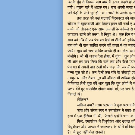
उसके मुँह से निकल पड़ा बाघ रे! इतना कहते ही उस
गयी। प्राण गले में अटक गए। बाघ अपनी जगह 
घने पेड़ों के पीछे गुम हो गया। चारों के अटके प
इस तरह की कई घटनाएँ प्रियव्रत को आज 
चौपाल में चुहलबाजी और खिलंदड़पन की चर्चा-ए-
मक्के को तोड़कर एक साथ लकड़ी के कोयले से पकाक
काटकर खाने की कला, वे निपुण थे। एक दिन वे गन्ने 
शाम को गाँव में जब पंचायत बैठी तो तीनों को हा
बात को भी सच साबित करने की कला में वह महार
जाये। झूठ को सच साबित करके ही दम लेता था। र
बोलोगे। जो भी जवाब देना होगा, मैं दूंगा। तुम लोग
ली और तय कर लिया कि उसे क्या और कैसे ‘डील’ 
पंचायत में अपनी बात रखी और कहा कि जब मैं अपने 
गन्ना चूस रहे हैं। उन दिनों उस गाँव के सैकड़ों 
मशहूर था और तैयार गुड़ की कीमत भी अधिक होती 
कैफियत लेनी शुरू की और पूछा कि तुम लोगों ने चो
उत्तर देते हुए भयरहित होकर कहा- हाँ, यह सच ह
निकले थे।
लेकिन?
लेकिन क्या? ग्राम प्रधान ने पुनः प्रश्न
शांत और संयत स्वर में रमाशंकर ने कहा- ह
हाथ में एक हँसिया भी थी, जिससे इन्होंने गन्ना क
फिर, रमाशंकर ने विधुशेखर और उत्पल की
विधुशेखर और उत्पल ने रमाशंकर के हाँ में हाँ 
हैं। ये झूठ नहीं बोल सकते।