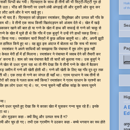
की धिग्धी बंध गयी। प्रियव्रत के साथ ही तीनों की भी सिट्टी-पिट्टी गुम हो
Hai
से उठा। भींड की किनारी पर उसने लंबी अंगड़ाई ली और दूसरी ओर कूद कर
of t
्राण लौट आये और वे भाग खड़े हुए।
भी याद हैं। प्रियव्रत को छोड़कर रमाशंकर, विधुशेखर और उत्पल की गाँव के
आम थी। वे तीनों एक साथ किसी खिलंदड़पन को अंजाम देते थे। खेत में खड़े
Se
र खाने की बात हो या गन्ने के खेत में हाथ की सफाई से गन्ने को चाकू से
के खेत में घुसे ही थे कि गाँव में एक बुजुर्ग ने उन्हें रंगे हाथों पकड़ लिया।
जिर किया गया। रमाशंकर चारों मित्रों में कुछ अधिक बातूनी था। और, अपनी झूठी
त हासिल किये हुए था। वह झूठ इस अंदाज में बोलता था कि सच भी शरमा
Pa
माशंकर ने अपने साथियों को समझाया कि पंचायत में तुम लोग कुछ नहीं
 केवल मेरी हाँ में हाँ मिलाना। रमाशंकर ने पंचायत में जवाब देने की तैयारी कर
करना है। शाम को जब पंचायत बैठी तो चारों को बुलाया गया। उस बुजुर्ग ने
खेत से उधर गुजर रहा था तो मैंने देखा कि ये तीनों गन्ने के खेत में बैठकर
एकड़ जमीन में गन्ने की खेती होती थी। गन्ने की खेती के लिए यह गाँव दूर-दूर तक
थी। एक तरह से गन्ने का जंगल ही यहाँ था। ग्राम प्रधान ने जब तीनों से
रों की तरह ये गलत काम क्यों किया? रमाशंकर ने ग्राम प्रधान के प्रश्नों का
ै कि हम लोग उधर गए थे। पर, गन्ना चूसने नहीं बल्कि सांझ के समय घूमने
Hig
 किया।
मने उधर घूमते हुए देखा कि ये काका खेत में घुसकर गन्ना चूस रहे हैं। इनके
A 
ाटा था।
Edi
 ओर मुड़कर कहा - क्यों विधु और उत्पल सच है न?
मिलायी और चुप हो गए। तभी एक ग्रामीण ने उठकर कहा - बच्चे भगवान का रूप होते
अनुर
spa