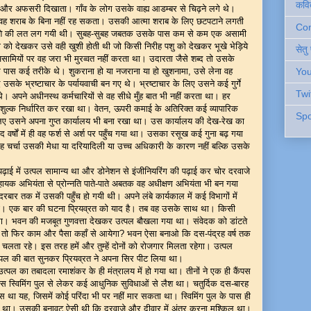
कवि
 और अफसरी दिखाता। गाँव के लोग उसके वाह्य आडम्बर से चिढ़ने लगे थे।
 वह शराब के बिना नहीं रह सकता। उसकी आत्मा शराब के लिए छटपटाने लगती
Cont
पी नशे की लत लग गयी थी। सुबह-सुबह जबतक उसके पास कम से कम एक असामी
ी को देखकर उसे वही खुशी होती थी जो किसी निरीह पशु को देखकर भूखे भेड़िये
सेतु
ामियों पर वह जरा भी मुरव्वत नहीं करता था। उदारता जैसे शब्द तो उसके
सके पास कई तरीके थे। शुकराना हो या नजराना या हो खुशनामा, उसे लेना वह
You
के भ्रष्टाचार के पर्यायवाची बन गए थे। भ्रष्टाचार के लिए उसने कई गुर्गे
Twi
 अपने अधीनस्थ कर्मचारियों से वह सीधे मुँह बात भी नहीं करता था। हर
शुल्क निर्धारित कर रखा था। वेतन, ऊपरी कमाई के अतिरिक्त कई व्यापारिक
Spo
 लिए उसने अपना गुप्त कार्यालय भी बना रखा था। उस कार्यालय की देख-रेख का
वर्षों में ही वह फर्श से अर्श पर पहुँच गया था। उसका रसूख कई गुना बढ़ गया
यह चर्चा उसकी मेधा या दरियादिली या उच्च अधिकारी के कारण नहीं बल्कि उसके
पढ़ाई में उत्पल सामान्य था और डोनेशन से इंजीनियरिंग की पढ़ाई कर चोर दरवाजे
क अभियंता से प्रोन्नति पाते-पाते अबतक वह अधीक्षण अभियंता भी बन गया
दरबार तक में उसकी पहुँच हो गयी थी। अपने लंबे कार्यकाल में कई विभागों में
ा। एक बार की घटना प्रियव्रत को याद है। तब वह उसके साथ था। किसी
आ था। भवन की मजबूत गुणवत्ता देखकर उत्पल बौखला गया था। संवेदक को डांटते
ओगे तो फिर काम और पैसा कहाँ से आयेगा? भवन ऐसा बनाओ कि दस-पंद्रह वर्ष तक
में चलता रहे। इस तरह हमें और तुम्हें दोनों को रोजगार मिलता रहेगा। उत्पल
ल की बात सुनकर प्रियव्रत ने अपना सिर पीट लिया था।
उत्पल का तबादला रमाशंकर के ही मंत्रालय में हो गया था। तीनों ने एक ही कैंपस
ंपस स्विमिंग पुल से लेकर कई आधुनिक सुविधाओं से लैश था। चतुर्दिक दस-बारह
 था यह, जिसमें कोई परिंदा भी पर नहीं मार सकता था। स्विमिंग पुल के पास ही
भी था। उसकी बनावट ऐसी थी कि दरवाजे और दीवार में अंतर करना मुश्किल था।