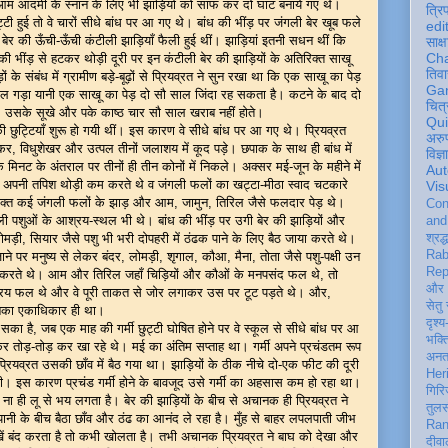
ते थे। आम आदमी के स्नान के लिए भी झाड़ियों को साफ कर दो घाट बनाये गए थे।
त्रि
ी हुई तो वे चारों सीधे बांध पर आ गए थे। बांध की भींड़ पर जंगली बेर खूब फले
edi
बेर की ऊँची-ऊँची कंटीली झाड़ियाँ फैली हुई थीं। झाड़ियां इतनी सधन थीं कि
साक्ष
Ch
ी भींड़ से हटकर थोड़ी दूरी पर इन कंटीली बेर की झाड़ियों के अतिरिक्त साखू
तिवा
ों के संबंध में ग्रामीण बड़े-बूढ़ों से प्रियव्रत ने सुन रखा था कि एक साखू का पेड़
Ga
 गड़ा यानी एक साखू का पेड़ दो सौ साल जिंदा रह सकता है। कटने के बाद दो
चित्
उसके सूखे और पके काष्ठ चार सौ साल खराब नहीं होते।
Qu
 की छुट्टियाँ शुरू हो गयी थीं। इस कारण वे सीधे बांध पर आ गए थे। प्रियव्रत
अरु
विधुशेखर और उत्पल तीनों जलाशय में कूद पड़े। छपाक के साथ ही बांध में
विज्
िनट के अंतराल पर तीनों ही तीन कोनों में निकले। अक्सर मई-जून के महीने में
Aut
ाकर अपनी तपिश थोड़ी कम करते थे व जंगली फलों का खट्टा-मीठा स्वाद चटकारे
Vis
रिक्त कई जंगली फलों के झाड़ और आम, जामुन, तिरिल जैसे फलदार पेड़ थे।
Con
जंगली पशुओं के आश्रय-स्थल भी थे। बांध की भींड़ पर उगी बेर की झाड़ियों और
an
ोमड़ी, सियार जैसे पशु भी भरी दोपहरी में ठंढक पाने के लिए बैठ जाया करते थे।
श्रद्
Rab
ने पर मनुष्य से लेकर बंदर, लोमड़ी, शृगाल, कौआ, मैना, तोता जैसे पशु-पक्षी उन
Rep
ा करते थे। आम और तिरिल जहाँ चिड़ियों और कौओं के मनपसंद फल थे, तो
और 
 प्रिय फल थे और वे पूरी ताकत से जोर लगाकर उस पर टूट पड़ते थे। और,
सेतु
उनका एकाधिकार ही था।
दृश्य
का है, जब एक माह की गर्मी छुट्टी घोषित होने पर वे स्कूल से सीधे बांध पर आ
भक्
 तोड़-तोड़ कर खा रहे थे। मई का अंतिम सप्ताह था। गर्मी अपने प्रचंडतम रूप
अन
 प्रियव्रत उसकी छाँव में बैठ गया था। झाड़ियों के ठीक नीचे दो-एक फीट की दूरी
Her
ी। इस कारण प्रचंड गर्मी होने के बावजूद उसे गर्मी का अहसास कम हो रहा था।
गिरि
ा ही लू से भय लगता है। बेर की झाड़ियों के बीच से अचानक ही प्रियव्रत ने
तुल
नी के बीच बैठा छाँव और ठंढ का आनंद ले रहा है। मुँह से बाहर लपलपाती जीभ
Ran
खें बंद करता है तो कभी खोलता है। तभी अचानक प्रियव्रत ने बाघ को देखा और
दीवा