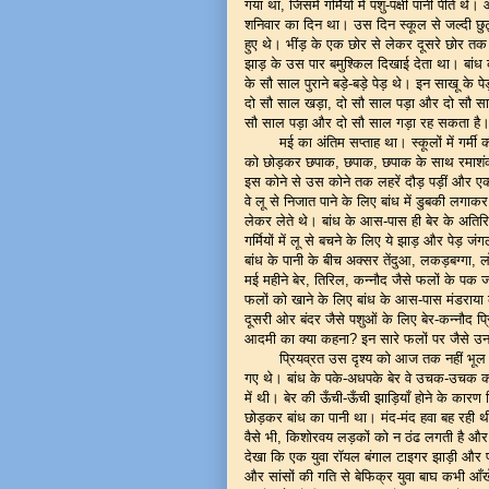
गया था, जिसमें गर्मियों में पशु-पक्षी पानी पी
शनिवार का दिन था। उस दिन स्कूल से जल्दी छुट्ट
हुए थे। भींड़ के एक छोर से लेकर दूसरे छोर तक 
झाड़ के उस पार बमुश्किल दिखाई देता था। बांध क
के सौ साल पुराने बड़े-बड़े पेड़ थे। इन साखू के पेड़
दो सौ साल खड़ा, दो सौ साल पड़ा और दो सौ साल
सौ साल पड़ा और दो सौ साल गड़ा रह सकता है। 
मई का अंतिम सप्ताह था। स्कूलों में गर्मी
को छोड़कर छपाक, छपाक, छपाक के साथ रमाशंकर, 
इस कोने से उस कोने तक लहरें दौड़ पड़ीं और एक म
वे लू से निजात पाने के लिए बांध में डुबकी लग
लेकर लेते थे। बांध के आस-पास ही बेर के अति
गर्मियों में लू से बचने के लिए ये झाड़ और पेड़ 
बांध के पानी के बीच अक्सर तेंदुआ, लकड़बग्गा, ल
मई महीने बेर, तिरिल, कन्नौद जैसे फलों के पक जा
फलों को खाने के लिए बांध के आस-पास मंडराय
दूसरी ओर बंदर जैसे पशुओं के लिए बेर-कन्नौद
आदमी का क्या कहना? इन सारे फलों पर जैसे 
प्रियव्रत उस दृश्य को आज तक नहीं भूल स
गए थे। बांध के पके-अधपके बेर वे उचक-उचक कर
में थी। बेर की ऊँची-ऊँची झाड़ियाँ होने के कारण
छोड़कर बांध का पानी था। मंद-मंद हवा बह रही थ
वैसे भी, किशोरवय लड़कों को न ठंढ लगती है और न
देखा कि एक युवा रॉयल बंगाल टाइगर झाड़ी और पा
और सांसों की गति से बेफिक्र युवा बाघ कभी आँ