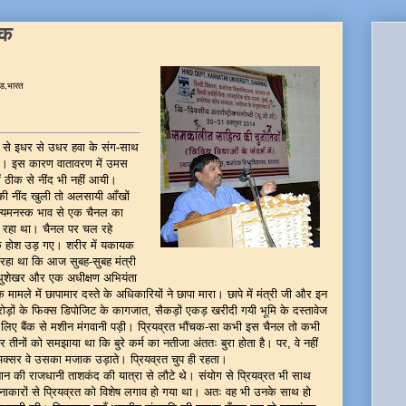
ाक
खंड,भारत
 से इधर से उधर हवा के संग-साथ
ई थी। इस कारण वातावरण में उमस
 ठीक से नींद भी नहीं आयी।
 की नींद खुली तो अलसायी आँखों
्यमनस्क भाव से एक चैनल का
रहा था। चैनल पर चल रहे
सके होश उड़ गए। शरीर में यकायक
ा था कि आज सुबह-सुबह मंत्री
ुशेखर और एक अधीक्षण अभियंता
ले में छापामार दस्ते के अधिकारियों ने छापा मारा। छापे में मंत्री जी और इन
रोड़ों के फिक्स डिपोजिट के कागजात, सैकड़ों एकड़ खरीदी गयी भूमि के दस्तावेज
 के लिए बैंक से मशीन मंगवानी पड़ी। प्रियव्रत भौंचक-सा कभी इस चैनल तो कभी
नों को समझाया था कि बुरे कर्म का नतीजा अंततः बुरा होता है। पर, वे नहीं
र अक्सर वे उसका मजाक उड़ाते। प्रियव्रत चुप ही रहता।
्तान की राजधानी ताशकंद की यात्रा से लौटे थे। संयोग से प्रियव्रत भी साथ
रचनाकारों से प्रियव्रत को विशेष लगाव हो गया था। अतः वह भी उनके साथ हो