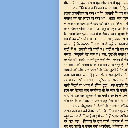
मौसम के अनुकूल अपना मूड और अपनी मुद्रा बदल
राजनीति में कब किसका भाग्य साथ दे दे
इतना लोकप्रिय हो गया था कि आगामी विधान सभा क
नेताओं का वह लीडर हो गया था। अंततः जब प्रत्या
से साठ-गांठ कर अपने कद को और बढ़ा लिया। वैसे भी
तरह जिधर मौका मिला उधर लुढ़क गए। उसके बाद अपन
है। रमाशंकर इस मामले में होशियार था। चुनाव क
पक्ष में वह जोर-जोर से नारे लगाता था, जयकारा
जानता है कि कट्टर विचारधारा से जुड़े राजनेत
पार्टी में थे, उनकी पूरी चांदी है। पार्टी में जो बड़े
करते। निट्ठले बैठे रहते हैं। बस, छुटभैये नेत
कार्यकर्ता? आदेश मानते हुए उन्हें ऐसा लगता है जैस
रमाशंकर को लगता है कि देश का लोकतंत्र ऐसे ह
नेताओं को लंबी पारी खेलने के लिए छुटभैये नेताओ
बड़ा नेता माना जाता है। रमाशंकर अब छुटभैया न
रमाशंकर कभी पंचायत का मुखिया या सरपंच बनने 
मानो बिल्ली के भाग्य से छींका टूटा। यह उसके 
दिन की मेहनत और कार्यकर्ताओं के जोर से उसने
पार्टी भी इस बार बहुमत में आ गयी। संयोग से 
पाँच वर्ष के कार्यकाल में उसने खूब पैसा कमाया।
उधर विधुशेखर ने दिल्ली के नामचीन कॉले
उसने कमीशन की तैयारी की, जिसमें तीसरे प्रया
खूब ईमानदारी दिखाई बाद में उतने ही भ्रष्ट अधि
पर चल पड़ा। विकास के सारे कार्य धरातल से ग
बड़े-बड़े शहरों में उसने कई अपार्टमेंट, भूमिखंड