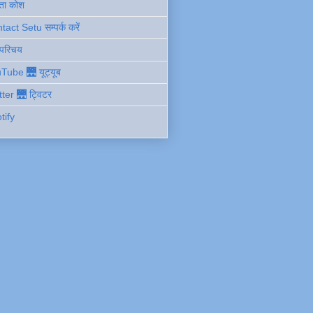
ता कोश
act Setu सम्पर्क करें
 परिचय
Tube 🌉 यूट्यूब
tter 🌉 ट्विटर
tify