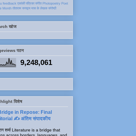
ku
feedback
एकांकी
पत्रिका
संगीत
Photopoetry
Poet
he Month
तोताराम सनाढ्य
मास के लेखक
संगोष्ठी
arch खोज
geviews पठन
9,248,061
hlight विशेष
Bridge in Repose: Final
torial ✍️ अंतिम संपादकीय
ाग शर्मा Literature is a bridge that
ns across borders, languages, and