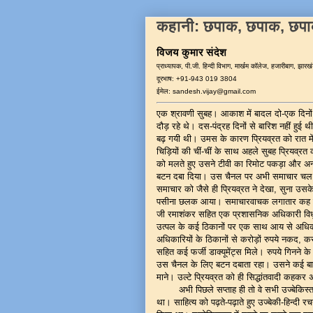
कहानी: छपाक, छपाक, छप
विजय कुमार संदेश
प्राध्यापक, पी.जी. हिन्दी विभाग, मार्खम कॉलेज, हजारीबाग, झार
दूरभाष: +91-943 019 3804
ईमेल: sandesh.vijay@gmail.com
एक श्रावणी सुबह। आकाश में बादल दो-एक दिनों
दौड़ रहे थे। दस-पंद्रह दिनों से बारिश नहीं हु
बढ़ गयी थी। उमस के कारण प्रियव्रत को रात में
चिड़ियों की चीं-चीं के साथ अहले सुबह प्रियव्रत
को मलते हुए उसने टीवी का रिमोट पकड़ा और अन
बटन दबा दिया। उस चैनल पर अभी समाचार चल 
समाचार को जैसे ही प्रियव्रत ने देखा, सुना उ
पसीना छलक आया। समाचारवाचक लगातार कह रह
जी रमाशंकर सहित एक प्रशासनिक अधिकारी विध
उत्पल के कई ठिकानों पर एक साथ आय से अधिक माम
अधिकारियों के ठिकानों से करोड़ों रुपये नकद, क
सहित कई फर्जी डाक्यूमेंट्स मिले। रुपये गिनने
उस चैनल के लिए बटन दबाता रहा। उसने कई बार ती
माने। उल्टे प्रियव्रत को ही सिद्धांतवादी कहक
अभी पिछले सप्ताह ही तो वे सभी उज्बेकिस
था। साहित्य को पढ़ते-पढ़ाते हुए उज्बेकी-हिन्दी 