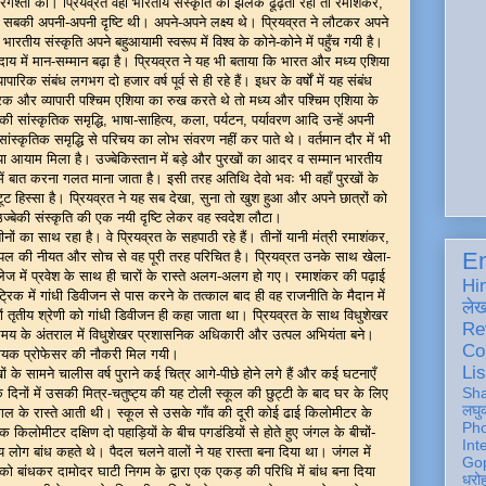
मटरगश्ती की। प्रियव्रत वहाँ भारतीय संस्कृति की झलक ढूँढ़ता रहा तो रमाशंकर,
े। सबकी अपनी-अपनी दृष्टि थी। अपने-अपने लक्ष्य थे। प्रियव्रत ने लौटकर अपने
 भारतीय संस्कृति अपने बहुआयामी स्वरूप में विश्व के कोने-कोने में पहुँच गयी है।
दाय में मान-सम्मान बढ़ा है। प्रियव्रत ने यह भी बताया कि भारत और मध्य एशिया
िक संबंध लगभग दो हजार वर्ष पूर्व से ही रहे हैं। इधर के वर्षों में यह संबंध
क और व्यापारी पश्चिम एशिया का रुख करते थे तो मध्य और पश्चिम एशिया के
सांस्कृतिक समृद्धि, भाषा-साहित्य, कला, पर्यटन, पर्यावरण आदि उन्हें अपनी
ांस्कृतिक समृद्धि से परिचय का लोभ संवरण नहीं कर पाते थे। वर्तमान दौर में भी
नया आयाम मिला है। उज्बेकिस्तान में बड़े और पुरखों का आदर व सम्मान भारतीय
ें बात करना गलत माना जाता है। इसी तरह अतिथि देवो भवः भी वहाँ पुरखों के
ूट हिस्सा है। प्रियव्रत ने यह सब देखा, सुना तो खुश हुआ और अपने छात्रों को
 उज्बेकी संस्कृति की एक नयी दृष्टि लेकर वह स्वदेश लौटा।
ं का साथ रहा है। वे प्रियव्रत के सहपाठी रहे हैं। तीनों यानी मंत्री रमाशंकर,
En
पल की नीयत और सोच से वह पूरी तरह परिचित है। प्रियव्रत उनके साथ खेला-
ॅलेज में प्रवेश के साथ ही चारों के रास्ते अलग-अलग हो गए। रमाशंकर की पढ़ाई
Hi
िक में गांधी डिवीजन से पास करने के तत्काल बाद ही वह राजनीति के मैदान में
ले
ं तृतीय श्रेणी को गांधी डिवीजन ही कहा जाता था। प्रियव्रत के साथ विधुशेखर
Re
य के अंतराल में विधुशेखर प्रशासनिक अधिकारी और उत्पल अभियंता बने।
Co
 सहायक प्रोफेसर की नौकरी मिल गयी।
Lis
 के सामने चालीस वर्ष पुराने कई चित्र आगे-पीछे होने लगे हैं और कई घटनाएँ
Sh
िनों में उसकी मित्र-चतुष्ट्य की यह टोली स्कूल की छुट्टी के बाद घर के लिए
लघु
ंगल के रास्ते आती थी। स्कूल से उसके गाँव की दूरी कोई ढाई किलोमीटर के
Ph
िलोमीटर दक्षिण दो पहाड़ियों के बीच पगडंडियों से होते हुए जंगल के बीचों-
Int
 लोग बांध कहते थे। पैदल चलने वालों ने यह रास्ता बना दिया था। जंगल में
Gop
 बांधकर दामोदर घाटी निगम के द्वारा एक एकड़ की परिधि में बांध बना दिया
धरो