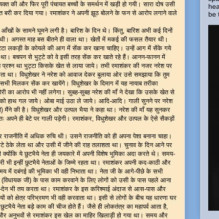
व्यक्त की और फिर पूरी पंचायत बच्चों के समर्थन में खड़ी हो गयी। सारा दोष उसी
hea
इज्जत बरी कर दिया गया। रमाशंकर ने अपनी झूठ बोलने के फन से आरोप लगाने वाले
be 
खों के सामने घूमने लगी है। बारिश के दिन थे। किंतु, बारिश अभी कई दिनों
 थी। अगस्त माह बस बीतने ही वाला था। खेतों में मकई की फसल तैयार थी।
टा लकड़ी के कोयले की आग में सेंक कर खाना चाहिए। उन्हें आग में सेंके गये
ता था। बचपन से भुट्टे को वे इसी तरह सेंक कर खाते रहे हैं। आनन-फानन में
 प्रश्न था भुट्टा किसके खेत से लाया जाये। तभी रमाशंकर की नजर नरेश पर
लता था। विधुशेखर ने नरेश को आवाज देकर बुलाया ओर उसे समझाया कि तुम
सभी मिलकर सेंक कर खायेंगे। विधुशेखर के दिमाग में यह नायाब तरीका
री का आरोप भी नहीं लगेगा। सुबह-सुबह नरेश की माँ ने देखा कि उसके खेत से
चोरों को हाथ गल जाये। ओबा माई उठा ले जाये। आदि-आदि। गाली सुनने पर नरेश
ोरी) मैंने की है। विधुशेखर और उत्पल भैया ने कहा था। नरेश की माँ यह सुनकर
 अपने ही बेटे पर गाली पड़ेगी। रमाशंकर, विधुशेखर और उत्पल के ऐसे सैकड़ों
राजनीति में अधिक रुचि थी। उसने राजनीति को ही अपना पेशा बनाना चाहा।
-मोटे ठेके लेता था और उसी में जीने की राह तलाशता था। चुनाव के दिन आने पर
 क्योंकि ये छुटभैये नेता ही जयकारे में अपनी विशेष भूमिका अदा करते थे। समय-
ारी भी इन्हीं छुटभैये नेताओं के जिम्मे रहता था। रमाशंकर अपनी कद-काठी और
 में दबंगई की भूमिका भी वही निभाता था। नेता जी के आगे-पीछे के सभी
जी (विधायक जी) के पास काम करवाने के लिए लोगों को उसी के पास पहले आना
ेन-देन भी तय करता था। रमाशंकर के इस करिश्माई अंदाज से आस-पास और
ियों को क्षेत्र परिभ्रमण भी वही करवाता था। इसी से लोगों के बीच यह धारणा घर
टभैये नेता बड़े काम की चीज होते हैं। जैसे ही लोकतंत्र का महापर्व आता है,
-शैली और अनुभवों से रमाशंकर इस खेल का माहिर खिलाड़ी हो गया था। समय और