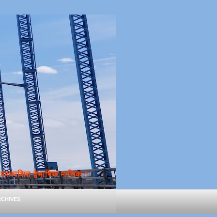
्रकाशित द्वैभाषिक मासिक *
chives