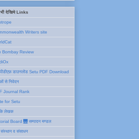
ें भी देखिये Links
otrope
monwealth Writers site
rldCat
e Bombay Review
diOx
ु पीडीएफ़ डाउनलोड Setu PDF Download
ों से निवेदन
F Journal Rank
te for Setu
 के लेखक
torial Board 🌉 सम्पादन मण्डल
ी संस्थान व संसाधन