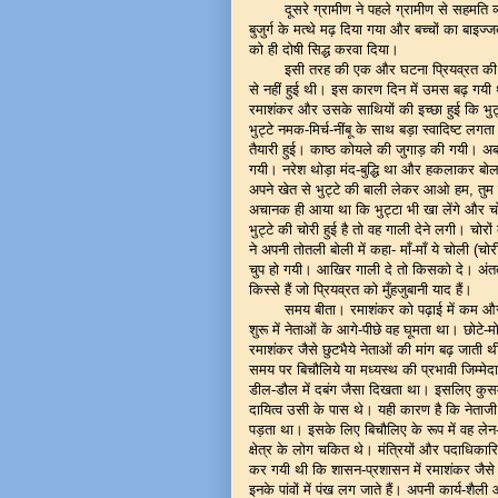
दूसरे ग्रामीण ने पहले ग्रामीण से सहमति 
बुजुर्ग के मत्थे मढ़ दिया गया और बच्चों का बा
को ही दोषी सिद्ध करवा दिया।
इसी तरह की एक और घटना प्रियव्रत की आँ
से नहीं हुई थी। इस कारण दिन में उमस बढ़ गयी
रमाशंकर और उसके साथियों की इच्छा हुई कि भुट्
भुट्टे नमक-मिर्च-नींबू के साथ बड़ा स्वादिष्ट लग
तैयारी हुई। काष्ठ कोयले की जुगाड़ की गयी। अब
गयी। नरेश थोड़ा मंद-बुद्धि था और हकलाकर बो
अपने खेत से भुट्टे की बाली लेकर आओ हम, तुम 
अचानक ही आया था कि भुट्टा भी खा लेंगे और चो
भुट्टे की चोरी हुई है तो वह गाली देने लगी। 
ने अपनी तोतली बोली में कहा- माँ-माँ ये चोली (च
चुप हो गयी। आखिर गाली दे तो किसको दे। अंततः
किस्से हैं जो प्रियव्रत को मुँहजुबानी याद हैं।
समय बीता। रमाशंकर को पढ़ाई में कम और 
शुरू में नेताओं के आगे-पीछे वह घूमता था। छोटे
रमाशंकर जैसे छुटभैये नेताओं की मांग बढ़ जाती थी
समय पर बिचौलिये या मध्यस्थ की प्रभावी जिम्मेद
डील-डौल में दबंग जैसा दिखता था। इसलिए कुसमय
दायित्व उसी के पास थे। यही कारण है कि नेता
पड़ता था। इसके लिए बिचौलिए के रूप में वह ल
क्षेत्र के लोग चकित थे। मंत्रियों और पदाधिकार
कर गयी थी कि शासन-प्रशासन में रमाशंकर जैसे छु
इनके पांवों में पंख लग जाते हैं। अपनी कार्य