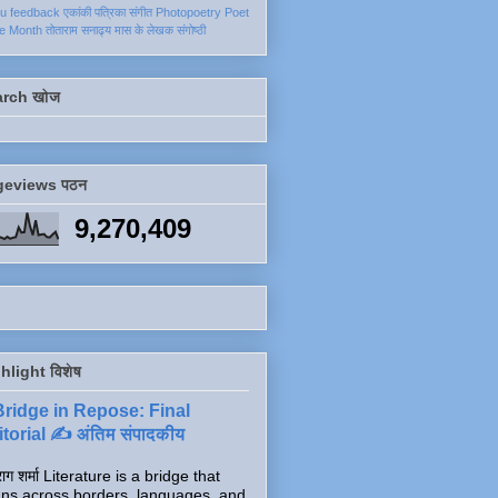
ku
feedback
एकांकी
पत्रिका
संगीत
Photopoetry
Poet
he Month
तोताराम सनाढ्य
मास के लेखक
संगोष्ठी
arch खोज
geviews पठन
9,270,409
hlight विशेष
Bridge in Repose: Final
torial ✍️ अंतिम संपादकीय
ाग शर्मा Literature is a bridge that
ns across borders, languages, and