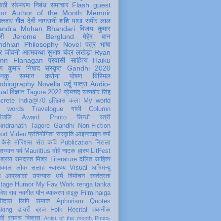
पाठी
संस्मरण
निबंध
समाचार
Flash
guest
tor
Author of the Month
Memoir
ात्कार
गीत
देवी नागरानी
शशि पाधा
समीर लाल
andra Mohan Bhandari
विजय कुमार
री
Jerome Berglund
मेहेर वान
ndhian Philosophy
Novel
पत्र
भाषा
र
जीवनी
आत्मकथा
सुभाष चंद्र लखेड़ा
Ryan
inn Flanagan
प्रवासी
साहित्य
Haiku
ण कुमार निषाद
संस्कृत
Gandhi 2020
ञानकु
सम्मान
करोना
पोषण
बिस्मिल
obiography
Novella
उर्दू
यात्रा
Audio-
ual
विज्ञान
Tagore 2022
प्रेमचंद
सत्यवीर सिंह
crete
India@70
इतिहास
कला
My world
d words
Travelogue
गांधी
Column
धांजलि
Award
Photo
सिन्धी
स्त्री
indranath Tagore
Gandhi
Non-Fiction
ort
Video
प्रतियोगिता
संस्कृति
आइन्स्टाइन
क्यों
कैसे
मॉरिशस
संत कवि
Publication
निराला
 सम्मान
पर्व
Mauritius
दोहे
नाटक
हास्य
LitFest
-श्रव्य
रामदरश मिश्र
Literature
दलित साहित्य
तिकाल
लोक
सलाह
स्वास्थ्य
Visual
अभिमन्यु
त
आप्रवासी
उपन्यास
धर्म
विमोचन
स्वतंत्रता
itage
Humor
My Fav Work
renga tanka
जेश राव
नवगीत
यौन
व्याकरण
हाइकु
Film
haiga
सीदास
लिपि
समाज
Aphorism
Quotes
king
डायरी
ब्रज
Folk
Recital
तकनीक
ली
रंगमंच
विकास
Artist of the month
Photo-