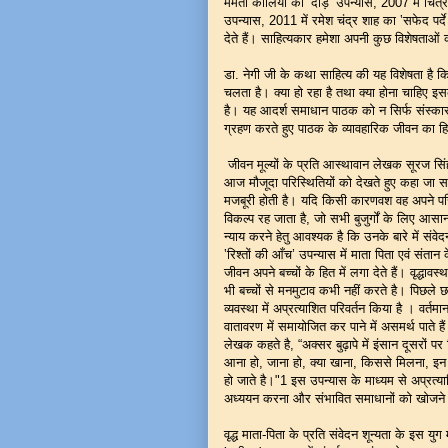
ममता कालिया का ‛दौड़’ उपन्यास, 2007 में चित्रा
उपन्यास, 2011 में रमेश चंद्र शाह का ‛सफेद पर्दे
देते हैं। साहित्यकार हमेशा अपनी कुछ विशेषताओं 
डा. नेगी जी के कथा साहित्य की यह विशेषता है 
चलता है। क्या हो रहा है तथा क्या होना चाहिए इस
है। यह आदर्श समाधान पाठक को न सिर्फ संस्कारों
ग्रहण करते हुए पाठक के व्यावहारिक जीवन का हिस
जीवन मूल्यों के प्रति आस्थावान लेखक सूरज सिंह ने
आज मौजूदा परिस्थितियों को देखते हुए कहा जा सकत
मजबूरी होती है। यदि किसी कारणवश वह अपने परिजनो
विकल्प रह जाता है, जो सभी बुजुर्गों के लिए आसान न
न्याय करने हेतु आवश्यक है कि उनके बारे में स
‛रिश्तों की आँच’ उपन्यास में माता पिता एवं संतान
जीवन अपने बच्चों के हित में लगा देते हैं। वृद्धावस्
भी बच्चों से मनमुटाव कभी नहीं करते है। पिछल
व्यवस्था में अप्रत्याशित परिवर्तन किया है । वर
वातावरण में समायोजित कर पाने में असमर्थ पाते हैं
लेखक कहते है, “अक्सर बुढ़ापे में इंसान दूसरों पर
आना हो, जाना हो, क्या खाना, किससे मिलना, इन सब 
हो जाते है।"1 इस उपन्यास के माध्यम से अप्रत्या
अध्ययन करना और संभावित समाधानों को खोजने 
वृद्ध माता-पिता के प्रति संवेदन शून्यता के इस