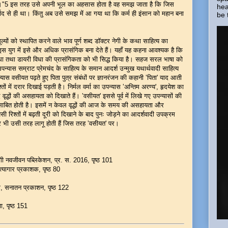
 था।"5 इस तरह उसे अपनी भूल का अहसास होता है वह समझ जाता है कि जिस
hea
वाद से ही था। किंतु अब उसे समझ में आ गया था कि कर्म ही इंसान को महान बना
be 
 मूल्यों को स्थापित करने वाले भाव पूर्ण शब्द डॉक्टर नेगी के कथा साहित्य का
 के इस युग में इसे और अधिक प्रासंगिक बना देते हैं। यहाँ यह कहना आवश्यक है कि
र विधा तथा डायरी विधा की प्रासंगिकता को भी सिद्ध किया है। सहज सरल भाषा को
 उपन्यास सम्राट प्रेमचंद के साहित्य के समान आदर्श उन्मुख यथार्थवादी साहित्य
पन्यास वसीयत पढ़ते हुए पिता पुत्र संबंधों पर ज्ञानरंजन की कहानी ‛पिता' याद आती
िश्तों में दरार दिखाई पड़ती है। निर्मल वर्मा का उपन्यास ‛अन्तिम अरण्य', हृदयेश का
द्धों की असहायता को दिखाते हैं। ‛वसीयत' इससे पूर्व में लिखे गए उपन्यासों की
साबित होती है। इसमें न केवल वृद्धों की आज के समय की असहायता और
 रिश्तों में बढ़ती दूरी को दिखाने के बाद पुनः जोड़ने का आदर्शवादी उपक्रम
पर भी उसी तरह लागू होती हैं जिस तरह ‛वसीयत' पर।
नेगी नवजीवन पब्लिकेशन, प्र. स. 2016, पृष्ठ 101
त्यागार प्रकाशक, पृष्ठ 80
गी, सनातन प्रकाशन, पृष्ठ 122
ा, पृष्ठ 151