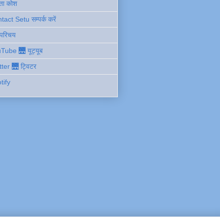
ता कोश
act Setu सम्पर्क करें
 परिचय
Tube 🌉 यूट्यूब
tter 🌉 ट्विटर
tify