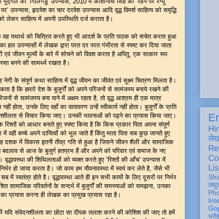
 मुद्गल का ‛गिलिगडु' उपन्यास, 2010 में काशीनाथ सिंह का ‛रेहन पर रग्घू’
 पर’ उपन्यास, हृदयेश का चार दरवेश उपन्यास आदि वृद्ध विमर्श साहित्य को समृद्धि
को लेकर साहित्य में अपनी उपस्थिति दर्ज कराता है।
कि वह यथार्थ को चित्रित करते हुए भी आदर्श के प्रति पाठक को सचेत करता हुआ
का हल उपन्यासों में लेखक द्वारा परत दर परत गंभीरता से स्पष्ट कर दिया जाता
 एवं जीवन मूल्यों के बारे में सोचने को विवश करता है अपितु, एक साकार रूप
्सा बनने की सामर्थ्य रखता है।
गी के संपूर्ण कथा साहित्य में वृद्ध जीवन का जीवंत एवं सूक्ष्म चित्रण मिलता है।
ा है कि हमारे देश के बुजुर्गों को अपने परिजनों से सामंजस्य बनाये रखने की
ं से सामंजस्य बना पाने में अक्षम रहता है, तो वृद्ध आश्रम ही एक मात्र
हीं होता, उनके लिए वहाँ का वातावरण उन्हें स्वीकार्य नहीं होता। बुजुर्गों के प्रति
En
ंवेदनशीलता से विचार किया जाए। उनकी भावनाओं को पढ़ने का प्रयास किया जाए।
 के रिश्तों को आधार बनाते हुए स्पष्ट किया है कि किस प्रकार पिता अपना संपूर्ण
Hi
था में वही बच्चे अपने दायित्वों को भूल जाते हैं किंतु माता पिता सब कुछ जानते हुए
ले
े छह दशक में विकास इतनी तीव्र गति से हुआ है जिसने जीवन शैली और सामाजिक
Re
्तमान बदलाव से आज के बुजुर्ग हतप्रभ हैं और अपने को परिवार एवं समाज के नए
Co
। वृद्धावस्था की शिथिलताओं को व्यक्त करते हुए ‛रिश्तों की आँच' उपन्यास में
Lis
 निर्भर हो जाया करता है। जो काम हम यौवनावस्था में स्वयं कर लेते है, जैसे भी
Sh
में स्वतंत्र होते है। वृद्धावस्था आते ही इन सभी कामों के लिए दूसरों पर निर्भर
लघु
शित सामाजिक परिवर्तनों के सन्दर्भ में बुजुर्गों की समस्याओं को समझना, उनका
Ph
का प्रयास करना ही लेखक का प्रमुख प्रयास रहा है।
Int
Gop
 युग में यदि संवेदनशीलता का छोटा सा दीपक तलाश करने की कोशिश की जाए तो हमें
धरो