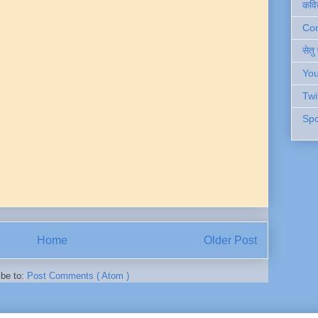
कवि
Cont
सेतु
You
Twi
Spo
Home
Older Post
ibe to:
Post Comments ( Atom )