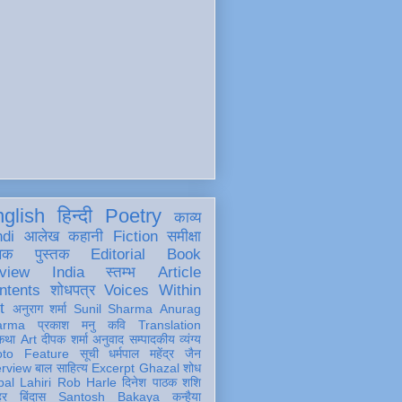
glish
हिन्दी
Poetry
काव्य
ndi
आलेख
कहानी
Fiction
समीक्षा
खक
पुस्तक
Editorial
Book
view
India
स्तम्भ
Article
ntents
शोधपत्र
Voices Within
t
अनुराग शर्मा
Sunil Sharma
Anurag
arma
प्रकाश मनु
कवि
Translation
कथा
Art
दीपक शर्मा
अनुवाद
सम्पादकीय
व्यंग्य
oto Feature
सूची
धर्मपाल महेंद्र जैन
erview
बाल साहित्य
Excerpt
Ghazal
शोध
al Lahiri
Rob Harle
दिनेश पाठक शशि
हर
बिंदास
Santosh Bakaya
कन्हैया