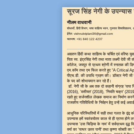
सूरज सिंह नेगी के उपन्यास साह
नीलम वाधवानी
शोधार्थी, हिंदी विभाग, भाषा साहित्य भवन, गुजरात विश्वविद्यालय,
ईमेल: vishnukriplani36@gmail.com
चलभाष: +91 840 122 4237
अद्यतन हिंदी कथा साहित्य के चर्चित एवं वरिष्ठ 
पिता स्व. इंद्रसिंह नेगी तथा माता लक्ष्मी देवी जी क
कॉलेज, जयपुर से प्रथम श्रेणी में स्नातक की डिग्र
एम.कॉम तथा एम फिल करते हुए “A Critical A
पीएच.डी. की उपाधि ग्रहण की। डॉक्टर नेगी जी सं
के पद को शोभायमान कर रहे हैं।
डॉ. नेगी जी के अब तक दो कहानी संग्रह ‛पापा 
(2016), ‛वसीयत' (2018), ‛नियति चक्र' (2019)
रहते हुए सर्जनशील लेखक समाज का निर्माण करने
राजकीय गतिविधियों के निर्वहन हेतु उन्हें कई अवार्ड 
आधुनिक परिस्थितियों में सही तथा गलत के द्वंद्व 
उपन्यास हमें स्वतंत्र्योतर काल से ही प्राप्त होने
उपन्यास ‛उस चिड़िया के नाम' में सर्वप्रथम वृद्ध 
वर्मा का ‛पत्थर ऊपर पानी' तथा कृष्णा सोबती क