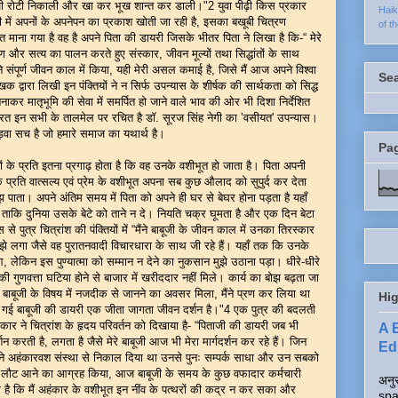
ें रखी रोटी निकाली और खा कर भूख शान्त कर डाली।"2 युवा पीढ़ी किस प्रकार
Hai
ी में अपनों के अपनेपन का प्रकाश खोती जा रही है, इसका बखूबी चित्रण
of t
सत माना गया है वह है अपने पिता की डायरी जिसके भीतर पिता ने लिखा है कि-“ मेरे
पण और सत्य का पालन करते हुए संस्कार, जीवन मूल्यों तथा सिद्धांतों के साथ
संपूर्ण जीवन काल में किया, यही मेरी असल कमाई है, जिसे मैं आज अपने विश्वा
Se
क द्वारा लिखी इन पंक्तियों ने न सिर्फ उपन्यास के शीर्षक की सार्थकता को सिद्ध
न बनाकर मातृभूमि की सेवा में समर्पित हो जाने वाले भाव की ओर भी दिशा निर्देशित
रत इन सभी के तालमेल पर रचित है डॉ. सूरज सिंह नेगी का ‛वसीयत' उपन्यास।
ड़वा सच है जो हमारे समाज का यथार्थ है।
Pa
चों के प्रति इतना प्रगाढ़ होता है कि वह उनके वशीभूत हो जाता है। पिता अपनी
रति वात्सल्य एवं प्रेम के वशीभूत अपना सब कुछ औलाद को सुपुर्द कर देता
झ पाता। अपने अंतिम समय में पिता को अपने ही घर से बेघर होना पड़ता है यहाँ
ाकि दुनिया उसके बेटे को ताने न दे। नियति चक्र घूमता है और एक दिन बेटा
 पुत्र चित्रांश की पंक्तियों में “मैंने बाबूजी के जीवन काल में उनका तिरस्कार
ा, मुझे लगा जैसे वह पुरातनवादी विचारधारा के साथ जी रहे हैं। यहाँ तक कि उनके
 लेकिन इस पुण्यात्मा को सम्मान न देने का नुकसान मुझे उठाना पड़ा। धीरे-धीरे
की गुणवत्ता घटिया होने से बाजार में खरीददार नहीं मिले। कार्य का बोझ बढ़ता जा
बूजी के विषय में नजदीक से जानने का अवसर मिला, मैंने प्रण कर लिया था
Hig
ंपी गई बाबूजी की डायरी एक जीता जागता जीवन दर्शन है।"4 एक पुत्र की बदलती
ार ने चित्रांश के हृदय परिवर्तन को दिखाया है- “पिताजी की डायरी जब भी
A 
र्शन करती है, लगता है जैसे मेरे बाबूजी आज भी मेरा मार्गदर्शन कर रहे हैं। जिन
Edi
 मैंने अहंकारवश संस्था से निकाल दिया था उनसे पुनः सम्पर्क साधा और उन सबको
 में लौट आने का आग्रह किया, आज बाबूजी के समय के कुछ वफादार कर्मचारी
अनुर
यही है कि मैं अहंकार के वशीभूत इन नींव के पत्थरों की कद्र न कर सका और
spa