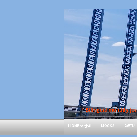
* Bilingual monthly jour
Home आमुख
Books
Setu