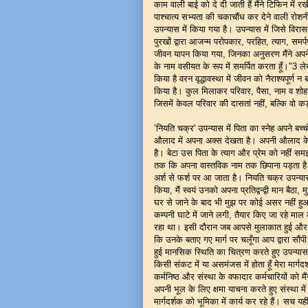
काम वाली बाई को दे दी जाती हैं मैंने टिफिन म
पाश्चात्य सभ्यता की चकाचौंध कर देने वाली रोशन
उपन्यास में किया गया है। उपन्यास में जिसे विरा
पुरखों द्वारा आजन्म परोपकार, परहित, त्याग, समर्
जीवन यापन किया गया, जिनका अनुसरण मैंने अपने 
के नाम वसीयत के रूप में समर्पित करता हूँ।"3 लेख
किया है वरन वृद्धावस्था में जीवन को नैराश्यपूर्ण 
किया है। कुल मिलाकर परिवार, पैसा, नाम व शोह
जिसमें केवल परिवार की दासतां नहीं, बल्कि वो क
‛नियति चक्र' उपन्यास में पिता का स्नेह अपने बच्
औलाद में अपना अक्स देखता है। अपनी औलाद के प्
है। बेटा उस पिता के त्याग और प्रेम को नहीं सम
तक कि अपना वास्तविक नाम तक छिपाना पड़ता है त
अर्श से फर्श पर आ जाता है। नियति चक्र उपन्यास से
किया, मैं स्वयं उनको अपना प्रतिद्वन्द्वी मान बैठ
घर से जाने के बाद भी मुझ पर कोई असर नहीं हुआ,
कम्पनी घाटे में जाने लगी, तैयार किए जा रहे माल 
रहा था। इसी दौरान जब आपसे मुलाकात हुई और बा
कि उनके बताए गए मार्ग पर चलूँगा आप द्वारा सौ
हुई मानसिक स्थिति का चित्रण करते हुए उपन्यासक
किसी संकट में या असमंजस में होता हूँ मेरा मार्गद
कर्मनिष्ठ और संस्था के वफादार कर्मचारियों को
अपनी भूल के लिए क्षमा याचना करते हुए संस्था
मार्गदर्शक को भूमिका में कार्य कर रहे हैं। सच 