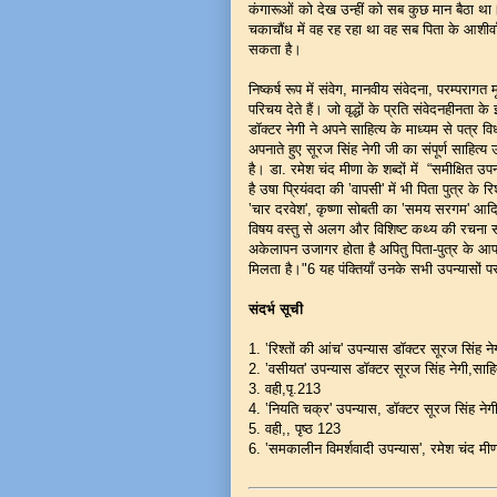
कंगारूओं को देख उन्हीं को सब कुछ मान बैठा
चकाचौंध में वह रह रहा था वह सब पिता के आशीर्
सकता है।
निष्कर्ष रूप में संवेग, मानवीय संवेदना, परम्परागत
परिचय देते हैं। जो वृद्धों के प्रति संवेदनहीनता
डॉक्टर नेगी ने अपने साहित्य के माध्यम से पत्
अपनाते हुए सूरज सिंह नेगी जी का संपूर्ण साहित्य
है। डा. रमेश चंद मीणा के शब्दों में “समीक्षित उ
है उषा प्रियंवदा की ‛वापसी' में भी पिता पुत्र के र
‛चार दरवेश', कृष्णा सोबती का ‛समय सरगम' आदि वृ
विषय वस्तु से अलग और विशिष्ट कथ्य की रचना 
अकेलापन उजागर होता है अपितु पिता-पुत्र के आपसी
मिलता है।"6 यह पंक्तियाँ उनके सभी उपन्यासों 
संदर्भ सूची
1. ‛रिश्तों की आंच' उपन्यास डॉक्टर सूरज सिंह 
2. ‛वसीयत' उपन्यास डॉक्टर सूरज सिंह नेगी,साहि
3. वही,पृ.213
4. ‛नियति चक्र' उपन्यास, डॉक्टर सूरज सिंह ने
5. वही,, पृष्ठ 123
6. ‛समकालीन विमर्शवादी उपन्यास', रमेश चंद मीण