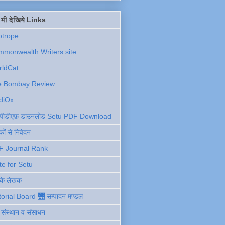
ें भी देखिये Links
otrope
monwealth Writers site
rldCat
e Bombay Review
diOx
ु पीडीएफ़ डाउनलोड Setu PDF Download
ों से निवेदन
F Journal Rank
te for Setu
 के लेखक
torial Board 🌉 सम्पादन मण्डल
ी संस्थान व संसाधन