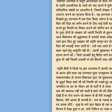
‛वसीयत' उपन्यास में संपूर्ण आभामंडल के साथ जगमगा
के प्रति उदासीनता के भावों को नष्ट करने में पू
पारिवारिक संबंधों पर आधारित है, जिसमें लेखक न
उजागर करने का प्रयास किया है। यह उपन्यास ती
दिखाते हुए उपन्यास में एक ऐसा चित्र उकेरा है जहा
पिता की पीड़ा का वर्णन करने के लिए कई ऐसी घट
करते हुए स्थिति पर विचार करने को प्रेरित कर द
के पुत्र दोनों के व्यवहार को अपनी स्थिति से तु
आज विश्वनाथ की वृद्धावस्था में उसकी सतत उपेक्षा
स्वयं द्वारा किए हुए व्यवहार की स्मृति जागृत कर दे
पिता की परछाई नजर आती है। उसे याद आता है कि
बाहर पढ़ने हेतु अनुमति नहीं दी। अपनी युवावस्था 
प्राप्त करने की। जिसे तरक्की हेतु विदेश जाने का
कुछ भी नहीं जिसमें उसकी मां की बीमारी तथा अंति
स्मृति शैली में लिखे गए इस उपन्यास में डायरी तथ
से आरंभ होने वाला यह उपन्यास पुत्र राजकुमार के
पश्चात्तापबोध से ग्रस्त विश्वनाथ द्वारा जो युवावस्
के बुजुर्ग मित्र शर्मा जी की स्थिति को रखते हुए 
जन्मदिन पर घर के नौकर को तो पार्टी में ले जाया 
तक की व्यवस्था नहीं की जाती है शर्मा जी की पंक्तिय
देखी हैं पर मेरा करण जो बचपन से ही मेरी मजब
बिताया, मेरी आत्मा ही जानती है। रात के ग्यार
घर वापस लौटे। भूख के मारे हाल बेहाल हो रहा था।
किचन में देखा कुछ न था, तभी टिफिन पर नजर पड