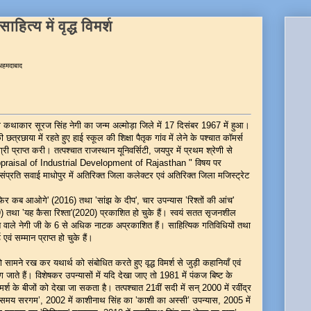
ित्य में वृद्ध विमर्श
 अहमदाबाद
युवा कथाकार सूरज सिंह नेगी का जन्म अल्मोड़ा जिले में 17 दिसंबर 1967 में हुआ।
ी छत्रछाया में रहते हुए हाई स्कूल की शिक्षा पैतृक गांव में लेने के पश्चात कॉमर्स
ी प्राप्त करी। तत्पश्चात राजस्थान यूनिवर्सिटी, जयपुर में प्रथम श्रेणी से
ppraisal of Industrial Development of Rajasthan " विषय पर
प्रति सवाई माधोपुर में अतिरिक्त जिला कलेक्टर एवं अतिरिक्त जिला मजिस्ट्रेट
फिर कब आओगे' (2016) तथा ‛सांझ के दीप', चार उपन्यास ‛रिश्तों की आंच'
 तथा ‛यह कैसा रिश्ता'(2020) प्रकाशित हो चुके हैं। स्वयं सतत सृजनशील
 वाले नेगी जी के 6 से अधिक नाटक अप्रकाशित हैं। साहित्यिक गतिविधियों तथा
एवं सम्मान प्राप्त हो चुके हैं।
को सामने रख कर यथार्थ को संबोधित करते हुए वृद्ध विमर्श से जुड़ी कहानियाँ एवं
 लग जाते हैं। विशेषकर उपन्यासों में यदि देखा जाए तो 1981 में पंकज बिष्ट के
विमर्श के बीजों को देखा जा सकता है। तत्पश्चात 21वीं सदी में सन् 2000 में रवींद्र
ा ‛समय सरगम’, 2002 में काशीनाथ सिंह का ‛काशी का अस्सी’ उपन्यास, 2005 में