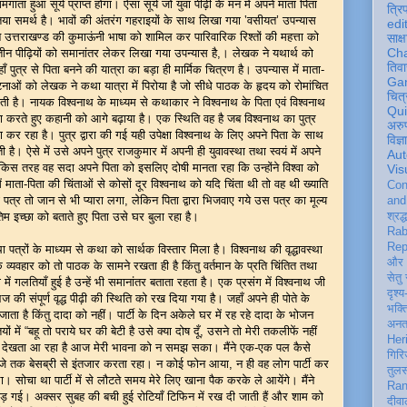
ता हुआ सूर्य प्राप्त होगा। ऐसा सूर्य जो युवा पीढ़ी के मन में अपने माता पिता
त्रि
र्णतया समर्थ है। भावों की अंतरंग गहराइयों के साथ लिखा गया ‛वसीयत’ उपन्यास
edi
े उत्तराखण्ड की कुमाऊंनी भाषा को शामिल कर पारिवारिक रिश्तों की महत्ता को
साक्ष
Ch
न पीढ़ियों को समानांतर लेकर लिखा गया उपन्यास है,। लेखक ने यथार्थ को
तिवा
ँ पुत्र से पिता बनने की यात्रा का बड़ा ही मार्मिक चित्रण है। उपन्यास में माता-
Ga
नाओं को लेखक ने कथा यात्रा में पिरोया है जो सीधे पाठक के हृदय को रोमांचित
चित्
ेती है। नायक विश्वनाथ के माध्यम से कथाकार ने विश्वनाथ के पिता एवं विश्वनाथ
Qu
लना करते हुए कहानी को आगे बढ़ाया है। एक स्थिति वह है जब विश्वनाथ का पुत्र
अरु
 कर रहा है। पुत्र द्वारा की गई यही उपेक्षा विश्वनाथ के लिए अपने पिता के साथ
विज्
ती है। ऐसे में उसे अपने पुत्र राजकुमार में अपनी ही युवावस्था तथा स्वयं में अपने
Aut
स तरह वह सदा अपने पिता को इसलिए दोषी मानता रहा कि उन्होंने विश्वा को
Vis
में माता-पिता की चिंताओं से कोसों दूर विश्वनाथ को यदि चिंता थी तो वह थी ख्याति
Con
 पत्र तो जान से भी प्यारा लगा, लेकिन पिता द्वारा भिजवाए गये उस पत्र का मूल्य
an
म इच्छा को बताते हुए पिता उसे घर बुला रहा है।
श्रद्
Rab
Rep
ा पत्रों के माध्यम से कथा को सार्थक विस्तार मिला है। विश्वनाथ की वृद्धावस्था
और 
 व्यवहार को तो पाठक के सामने रखता ही है किंतु वर्तमान के प्रति चिंतित तथा
सेतु
था में गलतियाँ हुई है उन्हें भी समानांतर बताता रहता है। एक प्रसंग में विश्वनाथ जी
दृश्य
आज की संपूर्ण वृद्ध पीढ़ी की स्थिति को रख दिया गया है। जहाँ अपने ही पोते के
भक्
जाता है किंतु दादा को नहीं। पार्टी के दिन अकेले घर में रह रहे दादा के भोजन
अन
ों में “बहू तो पराये घर की बेटी है उसे क्या दोष दूँ, उसने तो मेरी तकलीफें नहीं
Her
ूरी देखता आ रहा है आज मेरी भावना को न समझ सका। मैंने एक-एक पल कैसे
गिरि
ह बजे तक बेसब्री से इंतजार करता रहा। न कोई फोन आया, न ही वह लोग पार्टी कर
तुल
 सोचा था पार्टी में से लौटते समय मेरे लिए खाना पैक करके ले आयेंगे। मैंने
Ran
़ गई। अक्सर सुबह की बची हुई रोटियाँ टिफिन में रख दी जाती हैं और शाम को
दीवा