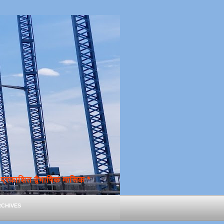
्रकाशित द्वैभाषिक मासिक *
chives