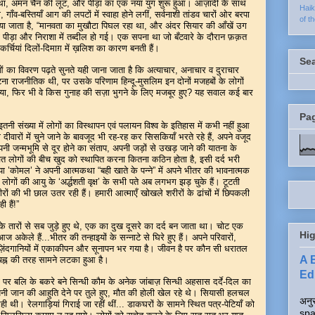
था, अमन चैन की लूट, और पीड़ा का एक नया युग शुरू हुआ। आज़ादी के साथ
Hai
ाँव-बस्तियाँ आग की लपटों में स्वाहा होने लगीं, सर्वनाशी तांडव चारों ओर बरपा
of t
पाया जाता है, “मानवता का मुखौटा पिघल रहा था, और अंदर सियार की आँखें उग
 पीड़ा और निराशा में तब्दील हो गई। एक सपना था जो बँटवारे के दौरान फ़क़त
चियां दिलों-दिमाग़ में ख़लिश का कारण बनती हैं।
Se
ा विवरण पढ़ते सुनते यही जाना जाता है कि अत्याचार, अनाचार व दुराचार
 राजनीतिक थी, पर उसके परिणाम हिन्दू-मुसलिम इन दोनों मजहबों के लोगों
ं किया, फिर भी वे किस गुनाह की सज़ा भुगने के लिए मजबूर हुए? यह सवाल कई बार
Pa
ंख्या में लोगों का विस्थापन एवं पलायन विश्व के इतिहास में कभी नहीं हुआ
 दीवारों में चुने जाने के बावजूद भी रह-रह कर सिसकियाँ भरते रहे हैं, अपने वजूद
पनी जन्मभूमि से दूर होने का संताप, अपनी जड़ों से उखड़ जाने की यातना के
लोगों की बीच खुद को स्थापित करना कितना कठिन होता है, इसी दर्द भरी
िया ’कोमल’ ने अपनी आत्मकथा “बही खाते के पन्ने” में अपने भीतर की भावनात्मक
मे लोगों की आयु के ‘अर्द्धशती वृक्ष’ के सभी पते अब लगभग झड़ चुके हैं। टूटती
ीरों की भी छाल उतर रही हैं। हमारी आत्माएँ खोखले शरीरों के ढांचों में छिपकली
 हैं!”
तारों से सब जुड़े हुए थे, एक का दुख दूसरे का दर्द बन जाता था। चोट एक
Hig
केले हैं...भीतर की तन्हाइयों के सन्नाटे से घिरे हुए हैं। अपने परिवारों,
ी ज़िंदगानियों में एकाकीपन और सूनापन भर गया है। जीवन है पर कौन सी धरातल
A 
िह्न की तरह सामने लटका हुआ है।
Edi
लि के बकरे बने सिन्धी कौम के अनेक जांबाज़ सिन्धी अहसास दर्दे-दिल का
ी जान की आहुति देने पर तुले हुए, मौत की होली खेल रहे थे। सियासी हलचल
अनुर
ी थी। रेलगाड़ियां गिराई जा रहीं थीं... डाकघरों के सामने स्थित पत्र-पेटियाँ को
spa