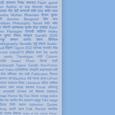
पाठी
संस्मरण
निबंध
समाचार
Flash
guest
tor
Author of the Month
Memoir
ात्कार
गीत
देवी नागरानी
शशि पाधा
समीर लाल
andra Mohan Bhandari
विजय कुमार
री
Jerome Berglund
मेहेर वान
ndhian Philosophy
Novel
पत्र
भाषा
र
जीवनी
आत्मकथा
सुभाष चंद्र लखेड़ा
Ryan
inn Flanagan
प्रवासी
साहित्य
Haiku
ण कुमार निषाद
संस्कृत
Gandhi 2020
ञानकु
सम्मान
करोना
पोषण
बिस्मिल
obiography
Novella
उर्दू
यात्रा
Audio-
ual
विज्ञान
Tagore 2022
प्रेमचंद
सत्यवीर सिंह
crete
India@70
इतिहास
कला
My world
d words
Travelogue
गांधी
Column
धांजलि
Award
Photo
सिन्धी
स्त्री
indranath Tagore
Gandhi
Non-Fiction
ort
Video
प्रतियोगिता
संस्कृति
आइन्स्टाइन
क्यों
कैसे
मॉरिशस
संत कवि
Publication
निराला
 सम्मान
पर्व
Mauritius
दोहे
नाटक
हास्य
LitFest
-श्रव्य
रामदरश मिश्र
Literature
दलित साहित्य
तिकाल
लोक
सलाह
स्वास्थ्य
Visual
अभिमन्यु
त
आप्रवासी
उपन्यास
धर्म
विमोचन
स्वतंत्रता
itage
Humor
My Fav Work
renga tanka
जेश राव
नवगीत
यौन
व्याकरण
हाइकु
Film
haiga
सीदास
लिपि
समाज
Aphorism
Quotes
king
डायरी
ब्रज
Folk
Recital
तकनीक
ली
रंगमंच
विकास
Artist of the month
Photo-