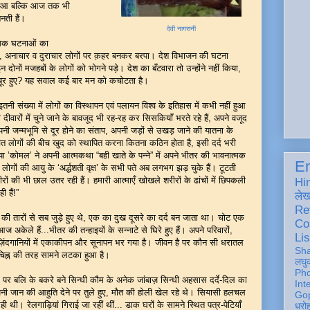
 हुआ बल्कि आज तक भी
नती हैं।
देवी नागरानी
्मक घटनाओं का
,
अनाचार व दुराचार लोगों पर क़हर बनकर बरपा। देश विभाजन की घटना
दोनों मजहबों के लोगों को भोगने पड़े। देश का बँटवारा तो उन्होंने नहीं किया
,
र हुए
?
यह सवाल कई बार मन को कचोटता है।
तनी संख्या में लोगों का विस्थापन एवं पलायन
विश्व के इतिहास में
कभी नहीं हुआ
 दीवारों में चुने जाने के बावजूद भी रह-रह कर सिसकियाँ भरते रहे हैं
,
अपने वजूद
नी जन्मभूमि से दूर होने का संताप
,
अपनी जड़ों से उखड़ जाने की यातना के
 लोगों की बीच खुद को स्थापित करना कितना कठिन होता है
,
इसी दर्द भरी
िया
’
कोमल
’
ने अपनी आत्मकथा
“
बही खाते के पन्ने
”
में अपने भीतर की भावनात्मक
En
मे लोगों की आयु के
‘
अर्द्धशती वृक्ष
’
के सभी पते अब लगभग झड़ चुके हैं। टूटती
ीरों की भी छाल उतर रही हैं। हमारी आत्माएँ खोखले शरीरों के ढांचों में छिपकली
Hi
 हैं!
”
ले
Re
की तारों से सब जुड़े हुए थे
,
एक का दुख दूसरे का दर्द बन जाता था। चोट एक
Co
केले हैं...भीतर की तन्हाइयों के सन्नाटे से घिरे हुए हैं। अपने परिवारों
,
Lis
ी ज़िंदगानियों में एकाकीपन और सूनापन भर गया है। जीवन है पर कौन सी धरातल
Sh
चिह्न की तरह सामने लटका हुआ है।
लघु
Ph
र बलि के बकरे बने सिन्धी कौम के अनेक जांबाज़ सिन्धी अहसास दर्दे-दिल का
Int
 जान की आहुति देने पर तुले हुए
,
मौत की होली खेल रहे थे। सियासी हलचल
Gop
ी थी। रेलगाड़ियां गिराई जा रहीं थीं... डाक घरों के सामने स्थित पत्र-पेटियाँ
धरो