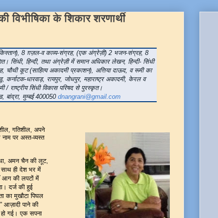
की विभीषिका के शिकार शरणार्थी
किस्तान), 8 ग़ज़ल-व काव्य-संग्रह, (एक अंग्रेज़ी) 2 भजन-संग्रह, 8
ित। सिंधी, हिन्दी, तथा अंग्रेज़ी में समान अधिकार लेखन, हिन्दी- सिंधी
ग्रह, चौथी कूट (साहित्य अकादमी प्रकाशन), अत्तिया दाऊद, व रूमी का
कर्नाटक-धारवाड़, रायपुर, जोधपुर, महाराष्ट्र अकादमी, केरल व
ी / राष्ट्रीय सिंधी विकास परिषद से पुरस्कृत।
ड, बांद्रा, मुम्बई 400050
dnangrani@gmail.com
नशील
,
गतिशील
,
अपने
 नाम पर अस्त-व्यस्त
था
,
अमन चैन की लूट,
ाथ ही देश भर में
ाँ आग की लपटों में
ा। दर्ज की हुई
ता का मुखौटा पिघल
”
आज़ादी पाने की
ील हो गई। एक सपना