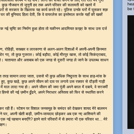
ा सिलसिला कायम न रह पाये। लोगों को सचेत करने के लिए रात रात भर गुप्त
hea
रहे। कुछ नौजवान तो जुनूनी हद तक अपने परिवार की सलामती को खतरे में
be 
रों से सरकार के खिलाफ यह कार्य करते रहे। पुलिस उनके घरों में घुसकर शक़
 की बुनियाद हिला देती, कि वे वायरलेस का इस्तेमाल करके यहाँ की खबरें
 नई सृष्टि का निर्माण हुआ होता तो यकीनन आदमियत फ़ख़्र के साथ उस दर्ज
ण, रोहिड़ी, सख्खर व लारकाणा से अलग-अलग दिशाओं में अपनी-अपनी क़िस्मत
र गए, तो कुछ गुजरात। कोई बड़ौदा, कोई मीरपुर खास, तो कोई सिकंद्राबाद,
ने लगे। यातायात और असबाब को एक जगह से दूसरी जगह ले जाने के उपलब्ध साधन
तरह सामान लादा जाता, उससे भी कुछ अधिक निष्ठुरता के साथ हाड़-मांस के
पके हुए, कुछ खड़े, कुछ अपने जीवन को दाव पर लगाये उस रफ़्तार से दौड़ती गाड़ी
ें माल लादा गया हो। अपने जीवन की जमा पूंजी अपने बग़ल में दबाये, वे सरजमीं
हिस्से की नई ज़मीन ढूँढने, अपने निराधार अस्तित्व को फिर से स्थापित करने
र रही हैं। स्टेशन पर विशाल जनसमूह के समंदर को देखकर शायद मेरे बालमन
 अपने घर, अपनी खेती बाड़ी, ज़मीन-जायदाद छोड़कर अब एक नए आशियाने की
क नई पहचान बनाएँगे? इतने सारे परिवारों में से हमारा भी एक परिवार था... मेरे
 बहन।