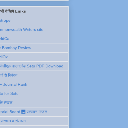
ें भी देखिये Links
otrope
monwealth Writers site
rldCat
e Bombay Review
diOx
ु पीडीएफ़ डाउनलोड Setu PDF Download
ों से निवेदन
F Journal Rank
te for Setu
 के लेखक
torial Board 🌉 सम्पादन मण्डल
ी संस्थान व संसाधन