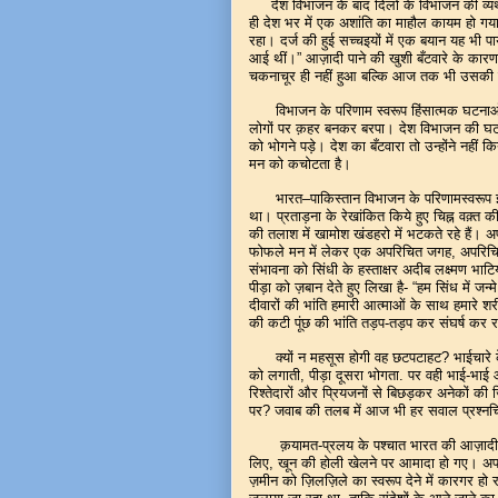
देश विभाजन के बाद दिलों के विभाजन की व्य
ही देश भर में एक अशांति का माहौल कायम हो गया, ग
रहा। दर्ज की हुई सच्चइयों में एक बयान यह भी 
आई थीं।” आज़ादी पाने की खुशी बँटवारे के कारण
चकनाचूर ही नहीं हुआ बल्कि आज तक भी उसकी कर्
विभाजन के परिणाम स्वरूप हिंसात्मक घटनाओं क
लोगों पर क़हर बनकर बरपा। देश विभाजन की घटना
को भोगने पड़े। देश का बँटवारा तो उन्होंने नही
मन को कचोटता है।
भारत–पाकिस्तान विभाजन के परिणामस्वरूप इतनी स
था। प्रताड़ना के रेखांकित किये हुए चिह्न वक़्त की
की तलाश में खामोश खंडहरो में भटकते रहे हैं। अ
फोफले मन में लेकर एक अपरिचित जगह, अपरिचित 
संभावना को सिंधी के हस्ताक्षर अदीब लक्ष्मण भाट
पीड़ा को ज़बान देते हुए लिखा है- “हम सिंध में जन्
दीवारों की भांति हमारी आत्माओं के साथ हमारे शर
की कटी पूंछ की भांति तड़प-तड़प कर संघर्ष कर रही
क्यों न महसूस होगी वह छटपटाहट? भाईचारे के 
को लगाती, पीड़ा दूसरा भोगता. पर वही भाई-भाई आज अ
रिश्तेदारों और प्रियजनों से बिछड़कर अनेकों क
पर? जवाब की तलब में आज भी हर सवाल प्रश्नच
क़यामत-प्रलय के पश्चात भारत की आज़ादी पर ब
लिए, खून की होली खेलने पर आमादा हो गए। अपन
ज़मीन को ज़िलज़िले का स्वरूप देने में कारगर हो रह