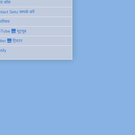
ता कोश
act Setu सम्पर्क करें
 परिचय
Tube 🌉 यूट्यूब
tter 🌉 ट्विटर
tify