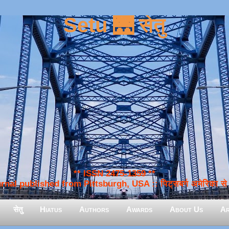
Setu 🌉 सेतु
** ISSN 2475-1359 **
nal published from Pittsburgh, USA :: पिट्सबर्ग अमेरिका से प
सेतु
Hiatus
Authors
Awards
About Us
Ar