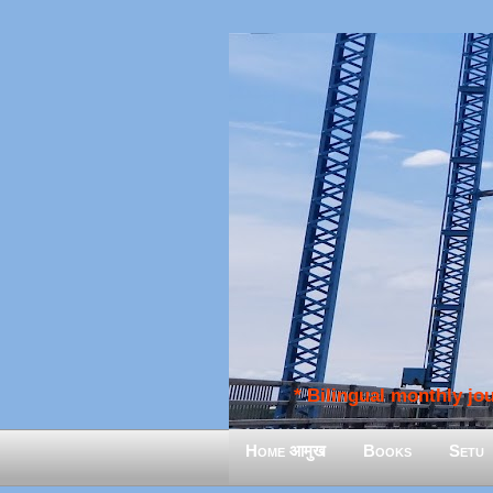
* Bilingual monthly jour
Home आमुख
Books
Setu