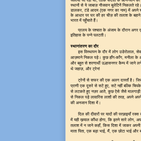
जलाया जा रहा था, ताकि संदेशों के आने-जाने क
स्थानों से ये जाबाज़ नौजवान बूलेटिनें निकलते 
डालकर, टंडे आदम (एक नगर का नाम) में अपने घ
के आधार पर घर की हर चीज़ की तलाश के बहाने घर
भारत में पहुँचाते हैं।
प्रलय के पश्चात के अंजाम के दौरान अगर एक
इतिहास के पन्ने पलटती।
स्थानांतरण का दौर
इस विस्थापन के दौर में लोग उडेरोलाल, सेव
आज़माने निकल पड़े। कुछ हाँग-काँग, मनीला के ओ
और बहुत से शरणार्थी उल्हासनगर कैम्प में जा
थे जहाज़, और ट्रेन!
ट्रेनों से सफर की एक अलग दास्ताँ है। जिस 
प्राणी एक दूसरे से सटे हुए, सटे नहीं बल्कि चि
से लटकते हुए नज़र आते, कुछ ऐसे जैसे मालगाड़ी म
से निकल पड़े लावारिस लाशों की तरह, अपने अपने 
की अनजान दिशा में।
दिल की दीवारों पर यादों की परछाइयाँ रक्स क
में यही ख़याल कौंधा होगा, कि इतने सारे लोग,
तलाश में न जाने कहाँ, किस दिशा में जाकर अपनी ए
माता पिता, एक बड़ा भाई, मैं, एक छोटा भाई और