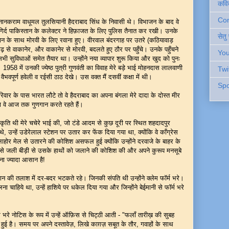
कवि
Cont
राम वाधूमल तुलसियानी हैदराबाद सिंध के निवासी थे। विभाजन के बाद वे
-गिर्द पाकिस्तान के कलेक्टर ने हिफ़ाजत के लिए पुलिस तैनात कर रखी। उनके
सेतु
मान के साथ मोरवी के लिए रवाना हुए। वीरवाल बंदरगाह पर उतरे (कठियावाड़
ागढ़ से वाकानेर, और वाकानेर से मोरवी, बदलते हुए ठौर पर पहुँचे। उनके पहुँचने
You
भी सुविधाओं समेत तैयार था। उन्होंने नया व्यापार शुरू किया और खुद को पुनः
958 में उनकी ज्येष्ठ पुत्री गुणवंती का विवाह मेरे बड़े भाई मोहनदास लालवाणी
Twi
 वैभवपूर्ण हवेली व रईसी ठाठ देखे। उस वक्त मैं दसवीं कक्षा में थी।
Spo
के पास भारत लौटे तो वे हैदराबाद का अपना बंगला मेरे दादा के दोस्त मीर
वे आज तक गुणगान करते रहते हैं।
 थी मेरे चचेरे भाई की, जो टंडे आदम से कुछ दूरी पर स्थित शहदादपुर
थे, उन्हें उडेरेलाल स्टेशन पर उतार कर फेंक दिया गया था, क्योंकि वे काँग्रेस
ं लाहोर मेल से उतारने की कोशिश असफल हुई क्योंकि उन्होंने दरवाजे के बाहर के
ता से जली बीड़ी से उसके हाथों को जलाने की कोशिश की और अपने कुरूप मनसूबे
ना ज्यादा आसान है!
तलाश में दर-बदर भटकते रहे। जिनकी संपति थी उन्होंने क्लेम फॉर्म भरे।
लना चाहिये था, उन्हें हाशिये पर धकेल दिया गया और जिन्होंने बेईमानी से फॉर्म भरे
े नोटिस के रूप में उन्हें ऑफ़िस से चिट्ठी आती - "फलाँ तारीख़ की सुबह
र तय हुई है। समय पर अपने दस्तावेज़, लिखे काग़ज़ सबूत के तौर, गवाहों के साथ