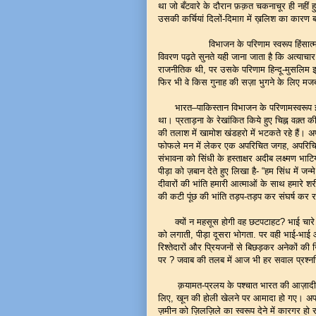
था जो बँटवारे के दौरान फ़क़त चकनाचूर ही नहीं
उसकी कर्चियां दिलों-दिमाग़ में ख़लिश का कारण ब
विभाजन के परिणाम स्वरूप हिंसात
विवरण पढ़ते सुनते यही जाना जाता है कि अत्याचार
राजनीतिक थी
,
पर उसके परिणाम हिन्दू-मुसलिम इन 
फिर भी वे किस गुनाह की सज़ा भुगने के लिए मजबू
भारत
–
पाकिस्तान विभाजन के परिणामस्वरूप इ
था। प्रताड़ना के रेखांकित किये हुए चिह्न वक़्त की
की तलाश में खामोश खंडहरो में भटकते रहे हैं। अप
फोफले मन में लेकर एक अपरिचित जगह
,
अपरिचित
संभावना को सिंधी के हस्ताक्षर अदीब लक्ष्मण भाट
पीड़ा को ज़बान देते हुए लिखा है-
“
हम सिंध में जन्
दीवारों की भांति हमारी आत्माओं के साथ हमारे शर
की कटी पूंछ की भांति तड़प-तड़प कर संघर्ष कर रही
क्यों न महसूस होगी वह छटपटाहट
?
भाई चारे 
को लगाती, पीड़ा दूसरा भोगता. पर वही भाई-भाई आज अ
रिश्तेदारों और प्रियजनों से बिछड़कर अनेकों क
पर
?
जवाब की तलब में आज भी हर सवाल प्रश्न
क़यामत-प्रलय के पश्चात भारत की आज़ादी प
लिए
,
खून की होली खेलने पर आमादा हो गए। अपनी
ज़मीन को ज़िलज़िले का स्वरूप देने में कारगर हो रह