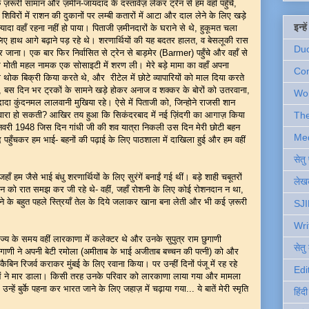
ूरी सामान और ज़मीन-जायदाद के दस्तावेज़ लेकर ट्रेन से हम वहाँ पहुँचे,
ी शिविरों में राशन की दुकानों पर लम्बी कतारों में आटा और दाल लेने के लिए खड़े
इन्ह
ज़्यादा वहाँ रहना नहीं हो पाया। पिताजी ज़मीनदारों के घराने से थे, हुकूमत चला
 हाथ आगे बढ़ाने पड़ रहे थे। शरणार्थियों की यह बदतर हालत, व बेसलूकी रास
Du
जाना। एक बार फिर निर्वासित से ट्रेन से बाड़मेर (Barmer) पहुँचे और वहाँ से
 मोती महल नामक एक सोसाइटी में शरण ली। मेरे बड़े मामा का वहाँ अपना
Com
ोक बिक्री किया करते थे, और रीटेल में छोटे व्यापारियों को माल दिया करते
, बस दिन भर ट्रकों के सामने खड़े होकर अनाज व शक्कर के बोरों को उतरवाना,
Wo
ादा कुंदनमल लालवानी मुखिया रहे। ऐसे में पिताजी को, जिन्होने राजसी शान
वारा हो सकती? आखिर तय हुआ कि सिकंदरबाद में नई ज़िंदगी का आगाज़ किया
Th
री 1948 जिस दिन गांधी जी की शव यात्रा निकली उस दिन मेरी छोटी बहन
Me
ाद पहुँचकर हम भाई- बहनों की पढ़ाई के लिए पाठशाला में दाखिला हुई और हम वहीं
सेत
म जैसे भाई बंधु शरणार्थियों के लिए सुरंगें बनाईं गई थीं। बड़े शाही चबूतरों
लेखक
र्थी दिन को रात समझ कर जी रहे थे- वहीं, जहाँ रोशनी के लिए कोई रोशनदान न था,
ोने के बहुत पहले स्त्रियाँ तेल के दिये जलाकर खाना बना लेती और भी कई ज़रूरी
SJI
Wri
य के समय वहीं लारकाणा में कलेक्टर थे और उनके सुपुत्र राम छुगाणी
सेतु
गाणी ने अपनी बेटी रमोला (अमीताब के भाई अजीताब बच्चन की पत्नी) को और
िन रिजर्व कराकर मुंबई के लिए रवाना किया। पर उन्हीं दिनों पंजू में रह रहे
Edi
ुओं ने मार डाला। किसी तरह उनके परिवार को लारकाणा लाया गया और मामला
हें बुर्के पहना कर भारत जाने के लिए जहाज़ में चढ़ाया गया... ये बातें मेरी स्मृति
हिंद