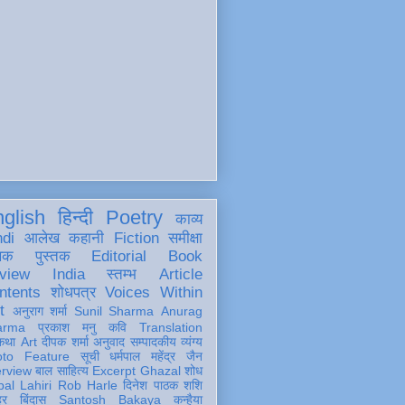
glish
हिन्दी
Poetry
काव्य
ndi
आलेख
कहानी
Fiction
समीक्षा
खक
पुस्तक
Editorial
Book
view
India
स्तम्भ
Article
ntents
शोधपत्र
Voices Within
t
अनुराग शर्मा
Sunil Sharma
Anurag
arma
प्रकाश मनु
कवि
Translation
कथा
Art
दीपक शर्मा
अनुवाद
सम्पादकीय
व्यंग्य
oto Feature
सूची
धर्मपाल महेंद्र जैन
erview
बाल साहित्य
Excerpt
Ghazal
शोध
al Lahiri
Rob Harle
दिनेश पाठक शशि
हर
बिंदास
Santosh Bakaya
कन्हैया