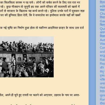
त्रि
ने का सिलसिला कायम न रह पाये। लोगों को सचेत करने के लिए रात रात भर
edi
कलते रहे। कुछ नौजवान तो जुनूनी हद तक अपने परिवार की सलामती को खतरे में
साक्ष
रों से सरकार के खिलाफ यह कार्य करते रहे। पुलिस उनके घरों में घुसकर शक़
Ch
 की बुनियाद हिला देती, कि वे वायरलेस का इस्तेमाल करके यहाँ की खबरें
तिवा
Ga
चित्
 नई सृष्टि का निर्माण हुआ होता तो यकीनन आदमियत फ़क्र के साथ उस दर्ज
Qu
अरु
विज्
Aut
Vis
Con
an
श्रद्
Rab
Rep
और 
सेतु
दृश्य
भक्
अन
Her
गिरि
शील, अपने ही चुने हुए रास्तों पर चलने को अग्रसर, ठहराव के नाम पर अस्त-
तुल
Ran
दीवा