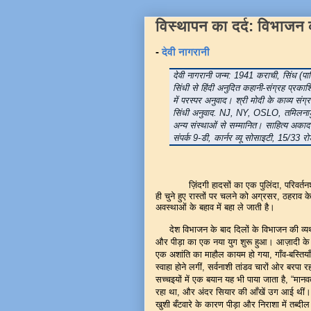
विस्थापन का दर्द: विभाजन 
-
देवी नागरानी
देवी नागरानी जन्म: 1941 कराची, सिंध (पा
सिंधी से हिंदी अनुदित कहानी-संग्रह प्रकाश
में परस्पर अनुवाद। श्री मोदी के काव्य सं
सिंधी अनुवाद. NJ, NY, OSLO, तमिलनाडु, 
अन्य संस्थाओं से सम्मानित। साहित्य अकादम
संपर्क 9-डी, कार्नर व्यू सोसाइटी, 15/33 रो
ज़िंदगी हादसों का एक पुलिंदा
,
परिवर्त
ही चुने हुए रास्तों पर चलने को अग्रसर
,
ठहराव के
अवस्थाओं के बहाव में बहा ले जाती है।
देश विभाजन के बाद दिलों के विभाजन की व्य
और पीड़ा का एक नया युग शुरू हुआ। आज़ादी के स
एक अशांति का माहौल कायम हो गया
,
गाँव-बस्तिय
स्वाहा होने लगीं
,
सर्वनाशी तांडव चारों ओर बरपा रह
सच्चइयों में एक बयान यह भी पाया जाता है,
“
मानव
रहा था
,
और अंदर सियार की आँखें उग आई थीं।
खुशी बँटवारे के कारण पीड़ा और निराशा में तब्द