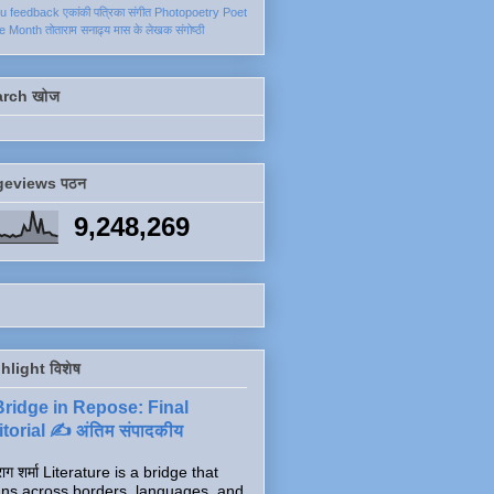
ku
feedback
एकांकी
पत्रिका
संगीत
Photopoetry
Poet
he Month
तोताराम सनाढ्य
मास के लेखक
संगोष्ठी
arch खोज
geviews पठन
9,248,269
hlight विशेष
Bridge in Repose: Final
torial ✍️ अंतिम संपादकीय
ाग शर्मा Literature is a bridge that
ns across borders, languages, and