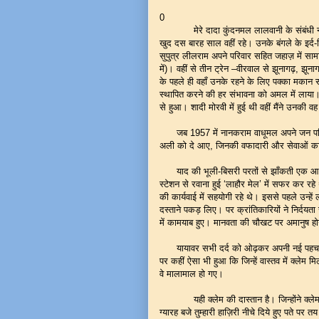
0
मेरे दादा कुंदनमल लालवानी के संबंधी नानक
खुद दस बारह साल वहीं रहे। उनके बंगले के इर्द
सुपुत्र लीलराम अपने परिवार सहित जहाज़ में सा
में)। वहीं से तीन ट्रेन –वीरवाल से झूनागढ़, झून
के पहले ही वहाँ उनके रहने के लिए पक्का मकान स
स्थापित करने की हर संभावना को अमल में लाया। 1
से हुआ। शादी मोरवी में हुई थी वहीं मैंने उनकी वह
जब 1957 में नानकराम वाधूमल अपने जन परिवार 
अली को दे आए, जिनकी वफादारी और सेवाओं का 
याद की भूली-बिसरी परतों से झाँकती एक आकृति
स्टेशन से रवाना हुई ‘लाहौर मेल’ में सफर कर रहे 
की कार्यवाई में सहयोगी रहे थे। इससे पहले उन्हे
दस्ताने पकड़ लिए। पर क्रांतिकारियों ने निर्दय
में कामयाब हुए। मानवता की चौखट पर अमानुष हो
यायावर सभी दर्द को ओढ़कर अपनी नई पहचान की 
पर कहीं ऐसा भी हुआ कि जिन्हें वास्तव में क्लेम मि
वे मालामाल हो गए।
यही क्लेम की दास्तान है। जिन्होंने क्लेम भर
ग्यारह बजे तुम्हारी हाज़िरी नीचे दिये हुए पते प