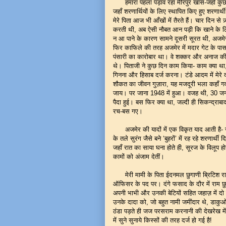
हमारा पहला पड़ाव रहा मीरपुर खास-जहाँ कुछ ज़र
जहाँ शरणार्थियों के लिए स्थापित किए हुए शरणार्थ
मेरे पिता आज भी आँखों में तैरते हैं। चार दिन से 
करती थी, अब ऐसी नौबत आन पड़ी कि खाने के लिए
न आ पाने के कारण सामने दूसरी सूरत थी, अजमेर 
फिर काफिले की तरह अजमेर में मदार गेट के पास
पंसारी का कारोबार था। वे शक्कर और अनाज की थ
थे। पिताजी ने कुछ दिन काम किया- काम क्या था
गिनना और हिसाब दर्ज करना। टंडे आदम में मेरे द
शौकत का जीवन गुज़ारा, यह मजदूरी भला कहाँ ग
जाय। पर जाना 1948 में हुआ। वजह थी, 30 जनव
पैदा हुई। बस फिर क्या था, जल्दी ही सिकन्द्राब
रच-बस गए।
अजमेर की यादों में एक विकृत याद आती है- जहाँ ह
के तले सुरंग जैसे बने ‘बुहरों’ में रह रहे शरणा
जहाँ रात का साया घना होते ही, सूरज के विलूप ह
कामों को अंजाम देतीं।
मेरी मामी के पिता ईदनमल छुगाणी ब्रिटिश राज्
ऑफिसर के पद पर। दंगे फसाद के दौर में राम छु
अपनी भाभी और उनकी बेटियों सहित जहाज़ में दो कैब
उनके दादा को, जो बहुत नामी जमींदार थे, डाक
ठंडा पड़ते ही जज परसराम करनानी की देखरेख में उन्
में सुने सुनाये किस्सों की तरह दर्ज हो गई है!