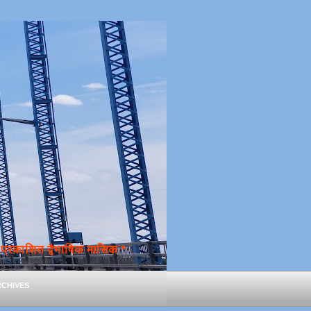
्रकाशित द्वैभाषिक मासिक *
chives