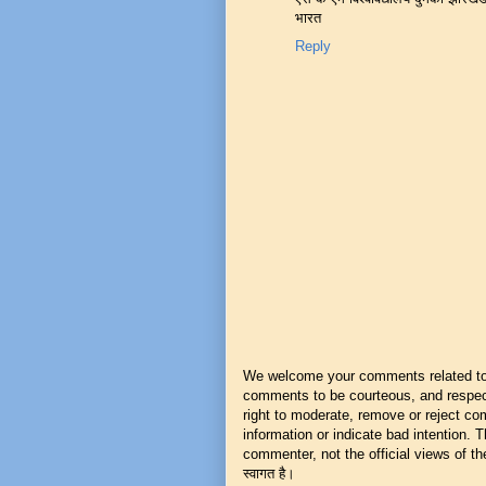
भारत
Reply
We welcome your comments related to t
comments to be courteous, and respect
right to moderate, remove or reject co
information or indicate bad intention.
commenter, not the official views of the 
स्वागत है।