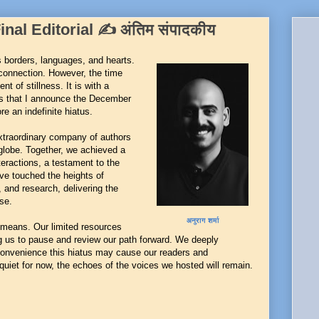
nal Editorial ✍️ अंतिम संपादकीय
s borders, languages, and hearts.
 connection. However, the time
t of stillness. It is with a
ss that I announce the December
re an indefinite hiatus.
xtraordinary company of authors
globe. Together, we achieved a
eractions, a testament to the
ve touched the heights of
t, and research, delivering the
se.
अनुराग शर्मा
 means. Our limited resources
ng us to pause and review our path forward. We deeply
nconvenience this hiatus may cause our readers and
quiet for now, the echoes of the voices we hosted will remain.