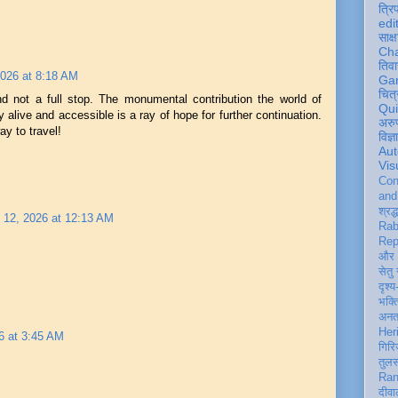
त्रि
edi
साक्ष
Ch
तिवा
2026 at 8:18 AM
Ga
चित्
d not a full stop. The monumental contribution the world of
Qu
ay alive and accessible is a ray of hope for further continuation.
अरु
y to travel!
विज्
Aut
Vis
Con
an
श्रद्
 12, 2026 at 12:13 AM
Rab
Rep
और 
सेतु
दृश्य
भक्
अन
Her
6 at 3:45 AM
गिरि
तुल
Ran
दीवा