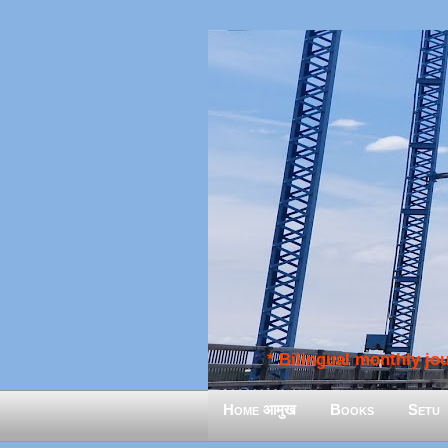
* Bilingual monthly jour
Home आमुख
Books
Setu