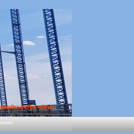
्रकाशित द्वैभाषिक मासिक *
chives