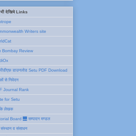
ें भी देखिये Links
otrope
monwealth Writers site
rldCat
e Bombay Review
diOx
ु पीडीएफ़ डाउनलोड Setu PDF Download
ों से निवेदन
F Journal Rank
te for Setu
 के लेखक
torial Board 🌉 सम्पादन मण्डल
ी संस्थान व संसाधन