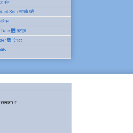
ता कोश
act Setu सम्पर्क करें
 परिचय
Tube 🌉 यूट्यूब
tter 🌉 ट्विटर
tify
चनाकार व...