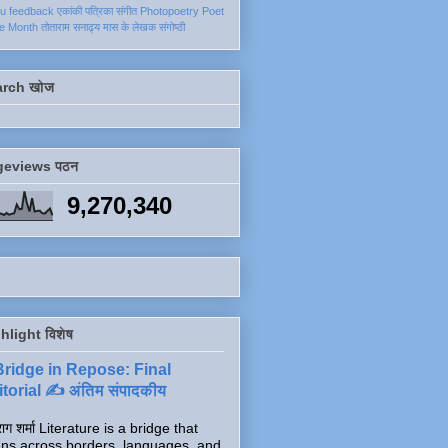
ku
feedback
एकांकी
पत्रिका
संगीत
Photopoetry
Poet
he Month
तोताराम सनाढ्य
मास के लेखक
संगोष्ठी
arch खोज
geviews पठन
9,270,340
hlight विशेष
Bridge in Repose: Final
torial ✍️ अंतिम संपादकीय
ाग शर्मा Literature is a bridge that
ns across borders, languages, and