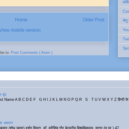
कवि
Cont
Home
Older Post
सेतु
You
View mobile version
Twi
Spo
ibe to:
Post Comments ( Atom )
 वृंद
rst Name A B C D E F G H I J K L M N O P Q R S T U V W X Y Z हिन्दी के र
रिक अवदान
कुमार (शोध छात्र) दर्शन विभाग, डॉ. हरीसिंह गौर केन्द्रीय विश्वविद्यालय, सागर (म.प्र.) 47...