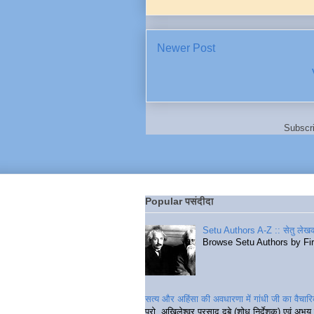
Newer Post
Subscr
Popular पसंदीदा
Setu Authors A-Z :: सेतु लेखक
Browse Setu Authors by Fi
सत्य और अहिंसा की अवधारणा में गांधी जी का वैचा
प्रो. अखिलेश्वर प्रसाद दुबे (शोध निर्देशक) एवं अभय 