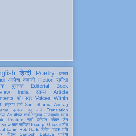
glish
हिन्दी
Poetry
काव्य
ndi
आलेख
कहानी
Fiction
समीक्षा
खक
पुस्तक
Editorial
Book
view
India
स्तम्भ
Article
ntents
शोधपत्र
Voices Within
t
अनुराग शर्मा
Sunil Sharma
Anurag
arma
प्रकाश मनु
कवि
Translation
कथा
Art
दीपक शर्मा
अनुवाद
सम्पादकीय
व्यंग्य
oto Feature
सूची
धर्मपाल महेंद्र जैन
erview
बाल साहित्य
Excerpt
Ghazal
शोध
al Lahiri
Rob Harle
दिनेश पाठक शशि
हर
बिंदास
Santosh Bakaya
कन्हैया