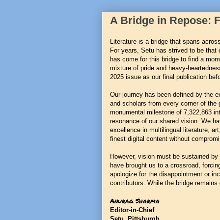
A Bridge in Repose: Fi
Literature is a bridge that spans acros
For years, Setu has strived to be that
has come for this bridge to find a momen
mixture of pride and heavy-heartedne
2025 issue as our final publication befo
Our journey has been defined by the e
and scholars from every corner of the 
monumental milestone of 7,322,863 int
resonance of our shared vision. We ha
excellence in multilingual literature, ar
finest digital content without compromi
However, vision must be sustained by
have brought us to a crossroad, forci
apologize for the disappointment or i
contributors. While the bridge remains 
Anurag Sharma
Editor-in-Chief
Setu, Pittsburgh