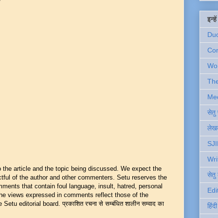
इन्ह
Du
Com
Wo
Th
Me
सेत
लेखक
SJI
Wri
he article and the topic being discussed. We expect the
सेतु
ful of the author and other commenters. Setu reserves the
mments that contain foul language, insult, hatred, personal
Edi
 The views expressed in comments reflect those of the
Setu editorial board. प्रकाशित रचना से सम्बंधित शालीन सम्वाद का
हिंद