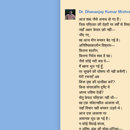
Dr. Dhananjay Kumar Mishr
आज शब्द जैसे अनाथ हो गए हैं।
जिस पत्रिका की देहरी पर वर्षों से विचा
जहाँ अक्षर केवल छपे नहीं—
जीए गए,
वह आज मौन बनकर बैठ गई है।
अनिश्चितकालीन विश्राम—
कितना शालीन,
कितना निर्दय शब्द है यह।
जैसे कोई नदी कह दे—
मैं बहना भूल गई हूँ,
पर सूखने की घोषणा भी नहीं करूँगी।
मेरी रचनाएँ अब
किस पृष्ठ की प्रतीक्षा करें?
किस संपादकीय दृष्टि में
अपना भविष्य देखें?
सेतु केवल पत्रिका नहीं थी—
वह एक संवेदनशील आकाश थी,
जहाँ विचार पक्षी बनकर उड़ते थे।
आज उस आकाश पर
अचानक धुंध छा गई है।
न कोई विदाई-संध्या,
न अंतिम अंक की शोक-घंटिका—