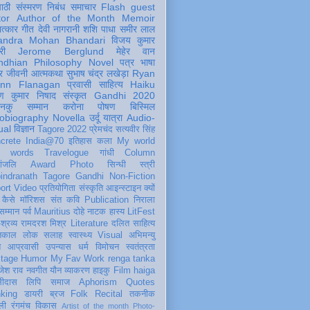
पाठी
संस्मरण
निबंध
समाचार
Flash
guest
tor
Author of the Month
Memoir
ात्कार
गीत
देवी नागरानी
शशि पाधा
समीर लाल
andra Mohan Bhandari
विजय कुमार
री
Jerome Berglund
मेहेर वान
ndhian Philosophy
Novel
पत्र
भाषा
र
जीवनी
आत्मकथा
सुभाष चंद्र लखेड़ा
Ryan
inn Flanagan
प्रवासी
साहित्य
Haiku
ण कुमार निषाद
संस्कृत
Gandhi 2020
ञानकु
सम्मान
करोना
पोषण
बिस्मिल
obiography
Novella
उर्दू
यात्रा
Audio-
ual
विज्ञान
Tagore 2022
प्रेमचंद
सत्यवीर सिंह
crete
India@70
इतिहास
कला
My world
d words
Travelogue
गांधी
Column
धांजलि
Award
Photo
सिन्धी
स्त्री
indranath Tagore
Gandhi
Non-Fiction
ort
Video
प्रतियोगिता
संस्कृति
आइन्स्टाइन
क्यों
कैसे
मॉरिशस
संत कवि
Publication
निराला
 सम्मान
पर्व
Mauritius
दोहे
नाटक
हास्य
LitFest
-श्रव्य
रामदरश मिश्र
Literature
दलित साहित्य
तिकाल
लोक
सलाह
स्वास्थ्य
Visual
अभिमन्यु
त
आप्रवासी
उपन्यास
धर्म
विमोचन
स्वतंत्रता
itage
Humor
My Fav Work
renga tanka
जेश राव
नवगीत
यौन
व्याकरण
हाइकु
Film
haiga
सीदास
लिपि
समाज
Aphorism
Quotes
king
डायरी
ब्रज
Folk
Recital
तकनीक
ली
रंगमंच
विकास
Artist of the month
Photo-