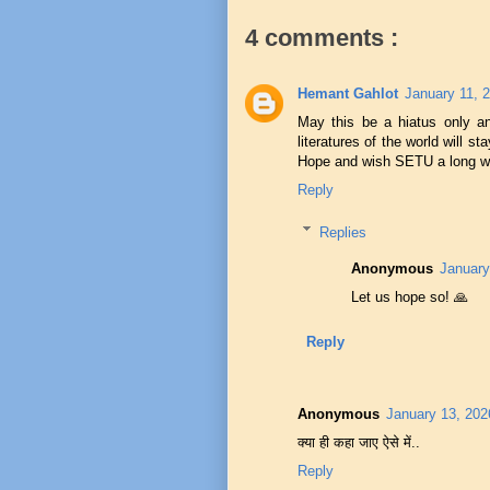
4 comments :
Hemant Gahlot
January 11, 
May this be a hiatus only an
literatures of the world will st
Hope and wish SETU a long wa
Reply
Replies
Anonymous
January
Let us hope so! 🙏
Reply
Anonymous
January 13, 202
क्या ही कहा जाए ऐसे में..
Reply