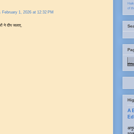
Hai
of t
a
February 1, 2026 at 12:32 PM
रों ने दीप जलाए,
Se
Pa
Hig
A 
Edi
अनुर
spa