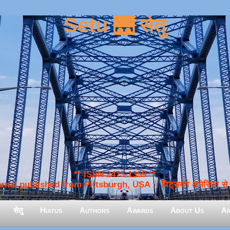
Setu 🌉 सेतु
** ISSN 2475-1359 **
nal published from Pittsburgh, USA :: पिट्सबर्ग अमेरिका से प
सेतु
Hiatus
Authors
Awards
About Us
Ar