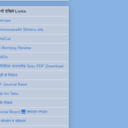
ें भी देखिये Links
otrope
monwealth Writers site
rldCat
e Bombay Review
diOx
ु पीडीएफ़ डाउनलोड Setu PDF Download
ों से निवेदन
F Journal Rank
te for Setu
 के लेखक
torial Board 🌉 सम्पादन मण्डल
ी संस्थान व संसाधन