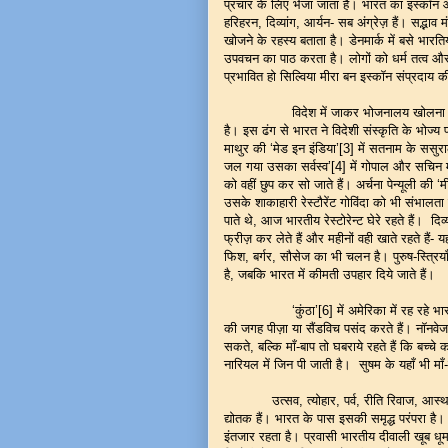
प्रचार के लिए भेजा जाता है। भारत का इस्कॉन 
हरिहरन, दिव्यांग, आर्यन- सब अंग्रेज़ हैं। सद्भा
खोजने के रहस्य बताता है। डेनमार्क में बसे भारति
उपवचन का पाठ करता है। लोगों को धर्म तत्व और य
प्रभावित हो सिल्विया मीरा बन इस्कॉन संप्रदाय क
विदेश में जाकर भोजनालय खोलना भारतियों के
है। इस ढंग से भारत ने विदेशी संस्कृति के भोज्य 
माथुर की ‘मेड इन इंडिया’[3] में सतनाम के ससुर
जल गया उसका सर्वस्व’[4] में गोपाल और सचिन मल्
को वहीं छुप कर सो जाते हैं। अर्चना पेन्यूली की ‘
उसके शाकाहारी रेस्टौरेंट गोविंदा को भी संभालता 
पाते थे, आज भारतीय रेस्टोरेन्ट घेरे रहते हैं। द
फ्रीज़ कर लेते हैं और महीनों वही खाते रहते हैं- 
फिश, बर्गर, सौसेज का भी चलन है। पुरुष-स्त्रियाँ
है, जबकि भारत में कीमती उपहार दिये जाते हैं।
‘कुंठा’[6] में अमेरिका में रह रहे भारतीय प
की जगह पीज़ा या सैंडविच पसंद करते हैं। नॉनवेज 
सकते, बल्कि माँ-बाप तो घबराये रहते हैं कि बच्चे
नारियल में जिन पी जाती है। सुषम के यहाँ भी माँ
उत्सव, त्योहार, पर्व, रीति रिवाज, आस्था विश
द्योतक हैं। भारत के पास इसकी समृद्ध परंपरा है। ऐ
इंतजार रहता है। प्रवासी भारतीय दीवाली खूब धूमधा