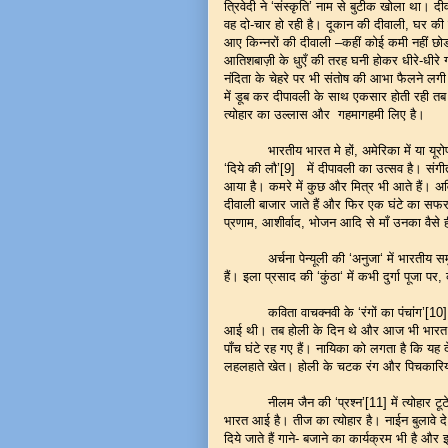
त्रिवेदी ने ‘संस्कृति’ नाम से बुटीक खोला था। 
वह दो-चार हो रही है। दूकान की दीवाली, घर की 
आए किन्नरों की दीवाली –कहीं कोई कमी नहीं छ
आतिशबाज़ी के धुएँ की तरह घनी होकर धीरे-धीरे 
नंदिता के चेहरे पर भी संतोष की आभा फैलने लगी।
में डूब कर दीपावली के साथ एकसार होती रही तब
त्योहार का उल्लास और गहमागहमी लिए है।
भारतीय भारत मे हों, अमेरिका में या यूरोप म
‘दिये की लौ’[9] में दीपावली का उत्सव है। संगी
आया है। कमरे में कुछ और मित्र भी आते हैं। अव
दीवाली बाजार जाते हैं और फिर एक घंटे का सफर कर
प्रणाम, आशीर्वाद, भोजन आदि से माँ उनका वैसे ह
अर्चना पेन्यूली की ‘अनुजा‘ में भारतीय समुदाय 
हैं। इला प्रसाद की ‘कुंठा‘ में कभी दुर्गा पूजा पर
कविता वाचक्नवी के ‘रंगों का पंचांग’[10] की
आई थी। तब होली के दिन थे और आज भी भारत से आ
पाँच घंटे रह गए हैं। नायिका को लगता है कि य
लहलहाते खेत। होली के चटक रंग और पिचकारियों क
नीलम जैन की ‘प्रश्न’[11] में त्योहार टूटे र
भारत आई है। तीज का त्योहार है। नाईन बुलावे दे
दिये जाते हैं गाने- बजाने का कार्यक्रम भी है 