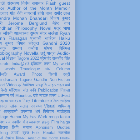
पाठी
संस्मरण
निबंध
समाचार
Flash
guest
tor
Author of the Month
Memoir
ात्कार
गीत
देवी नागरानी
शशि पाधा
समीर लाल
andra Mohan Bhandari
विजय कुमार
री
Jerome Berglund
मेहेर वान
ndhian Philosophy
Novel
पत्र
भाषा
र
जीवनी
आत्मकथा
सुभाष चंद्र लखेड़ा
Ryan
inn Flanagan
प्रवासी
साहित्य
Haiku
ण कुमार निषाद
संस्कृत
Gandhi 2020
ञानकु
सम्मान
करोना
पोषण
बिस्मिल
obiography
Novella
उर्दू
यात्रा
Audio-
ual
विज्ञान
Tagore 2022
प्रेमचंद
सत्यवीर सिंह
crete
India@70
इतिहास
कला
My world
d words
Travelogue
गांधी
Column
धांजलि
Award
Photo
सिन्धी
स्त्री
indranath Tagore
Gandhi
Non-Fiction
ort
Video
प्रतियोगिता
संस्कृति
आइन्स्टाइन
क्यों
कैसे
मॉरिशस
संत कवि
Publication
निराला
 सम्मान
पर्व
Mauritius
दोहे
नाटक
हास्य
LitFest
-श्रव्य
रामदरश मिश्र
Literature
दलित साहित्य
तिकाल
लोक
सलाह
स्वास्थ्य
Visual
अभिमन्यु
त
आप्रवासी
उपन्यास
धर्म
विमोचन
स्वतंत्रता
itage
Humor
My Fav Work
renga tanka
जेश राव
नवगीत
यौन
व्याकरण
हाइकु
Film
haiga
सीदास
लिपि
समाज
Aphorism
Quotes
king
डायरी
ब्रज
Folk
Recital
तकनीक
ली
रंगमंच
विकास
Artist of the month
Photo-