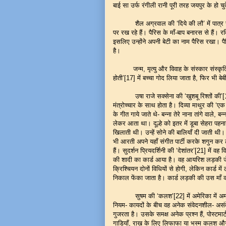
बाई सा उर्फ रंगीली रानी पूरी तरह जयपुर के हो 
शैल अग्रवाल की ‘दिये की लौ’ में पात्र स्थान व
पर रख रहे हैं। पैरिस के माँ-बाप बनारस से हैं। र
इसलिए उन्होंने अपनी बेटी का नाम पैरिस रखा। 
है।
जन्म, मृत्यु और विवाह के संस्कार संस्कृति व
होती’[17] में बच्चा गोद लिया जाता है, फिर भी ब
उषा राजे सक्सेना की ‘खुशबू रिश्तों की’[18] 
मंत्रोच्चार के साथ होता है। दिव्या माथुर की ‘एक थ
के गीत गाये जाते थे- बन्ना तेरे नाना तांगे वाल
लेकर आता था। दूल्हे को इतर में डूबा सेहरा पह
खिलाती थी। उन्हें सोने की बालियाँ दी जाती थी। सु
भी आरती अपने यहाँ संगीत पार्टी करके शगुन कर लेत
हैं। सुदर्शन प्रियदर्शिनी की ‘देशांतर’[21] में वह 
की शादी का कार्ड आया है। वह आयरिश लड़की जेनी 
क्रिश्चियन दोनों विधियों से होगी, लेकिन कार्ड म
निकाल फेंका जाता है। कार्ड लड़की की उस माँ क
सुषम की ‘कलश’[22] में अमेरिका में अमरेश के म
नियम- कायदों के बीच वह अनेक संवेदनशील- असंवेद
गुजरता है। उसके समक्ष अनेक प्रश्न हैं, पोस्टमार्
गाडियाँ, राख़ के लिए लिफाफा या भस्म कलश और ह