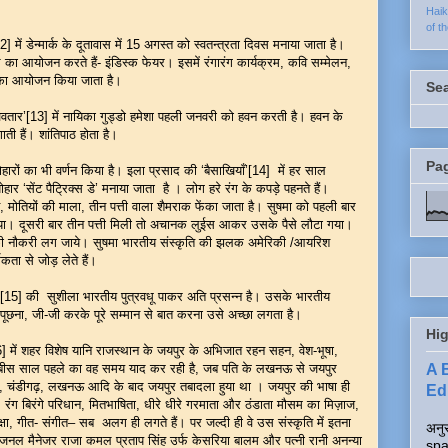
Hai
of t
 डेन्मार्क के दूतावास में 15 अगस्त को स्वतन्त्रता दिवस मनाया जाता है।
े का आयोजन करते हैं- इंडिस्क फेयर। इसमें रंगारंग कार्यक्रम, कवि सम्मेलन,
ों का आयोजन किया जाता है।
Se
’[13] में नायिका गुड्डो हमेशा पहली जनवरी को हवन करती है। हवन के
ती हैं। शांतिपाठ होता है।
Pa
ों का भी वर्णन किया है। इला प्रसाद की ‘बैसाखियाँ’[14] में हर साल
ार ‘सेंट पैट्रिक्स डे’ मनाया जाता है । लोग हरे रंग के कपड़े पहनते हैं।
ट, मोतियों की माला, तीन पत्ती वाला शैमराक फेंका जाता है। सुषमा को पहली बार
 गया। दूसरी बार तीन पत्ती मिली तो अचानक लुईस आकर उसके पैसे लौटा गया।
सकी नौकरी लग जाये। सुषमा भारतीय संस्कृति की झलक अमेरिकी /आयरिश
मिकता से जोड़ लेते हैं।
 की सुशीला भारतीय पुत्रवधू पाकर अति प्रसन्न है। उसके भारतीय
पूछना, जी-जी करके पूरे सम्मान से बात करना उसे अच्छा लगता है।
Hig
ें शहर विशेष यानि राजस्थान के जयपुर के अभिजात रहन सहन, वेश-भूषा,
A 
्या बीस साल पहले का वह समय याद कर रही है, जब पति के लखनऊ से जयपुर
ाल, चंडीगढ़, लखनऊ आदि के बाद जयपुर तबादला हुया था । जयपुर की भाषा ही
Edi
ा रंग बिरंगे परिधान, मितभाषिता, धीरे धीरे गरमाता और ठंडाता मौसम का मिज़ाज,
ा, गीत- संगीत– सब अलग ही लगते हैं। पर जल्दी ही वे उस संस्कृति में इतना
अनुर
रीजनल मैनेजर राजा कमल प्रताप सिंह उर्फ केसरिया बालम और पत्नी रानी अनन्या
spa