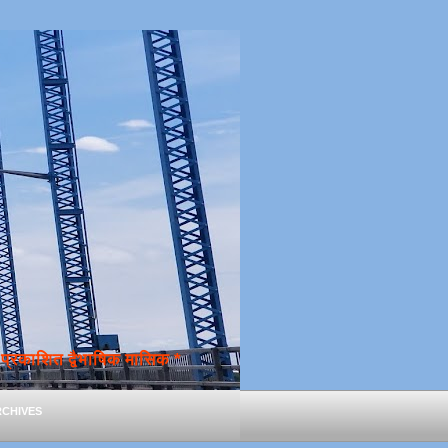
्रकाशित द्वैभाषिक मासिक *
chives