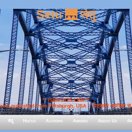
Setu 🌉 सेतु
** ISSN 2475-1359 **
nal published from Pittsburgh, USA :: पिट्सबर्ग अमेरिका से प
सेतु
Hiatus
Authors
Awards
About Us
Ar