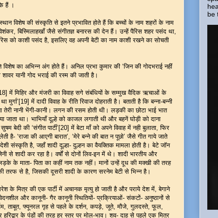
चुके हैं ।
hea
be 
िशेष की संस्कृति से इतने प्रभावित होते हैं कि बच्चों के नाम शहरों के नाम
विशंकर, बिस्मिलाहखाँ जैसे संगीतज्ञ बनारस की देन हैं। उन्हें पैरिस शहर पसंद था,
पैरिस को काशी पसंद है, इसलिए वह अपनी बेटी का नाम काशी रखने का सोचती
िशेष का अभिन्न अंग होते हैं। अनिल प्रभा कुमार की ‘जिन की गोदभराई नहीं
ेबी शावर यानी गोद भराई की रस्म की जाती है।
में मिहिर और मंजरी का विवाह सगे संबंधियों के सम्मुख वैदिक ऋचाओं के
ा मुर्गा’[19] में दादी विवाह के रीति रिवाज दोहराती है। बताती है कि बन्ना-बन्नी
े, बन्ना तेरी नानी भेंगी-कानी। लगन की रसम होती थी। लड़की का छोटा भाई भात
नाया जाता था। भाभियाँ दूल्हे को काजल लगाती थी और बहनें घोड़ी को दाना
षम बेदी की ‘संगीत पार्टी’[20] में बेटा माँ को अपने विवाह में नही बुलाता, फिर
ी है- ‘राजा की आएगी बारात’, ‘मेरे बन्ने की बात न पूछो’ जैसे गीत गाये जाते
विदेशी संस्कृति है, जहाँ शादी दूल्हा- दुल्हन का वैयक्तिक मामला होती है। बेटे जॉन
से शादी कर रहा है। वर्षों से दोनों लिव-इन में थे। शादी भारतीय और
ें लड़के के माता- पिता का कहीं नाम तक नहीं। मानों उन्हें दूध की मक्खी की तरह
ी तरफ से है, जिसकी दूसरी शादी के कारण सरनेम बेटी से भिन्न है।
ित्र की एक पार्टी में अचानक मृत्यु हो जाती है और पराये देश में, बेगाने
नशील और कानूनी- गैर कानूनी स्थितियों- प्रक्रियाओं- संकटों- अनुष्ठानों से
टम, ताबूत, फ्यूनरल गृह से पहले के दर्शन, कपड़े, जूते, मौजे, गुलदस्ते, फूल,
रिद्वार के पंडों की तरह हर स्तर पर मोल-भाव। शव- दाह से पहले एक मित्र