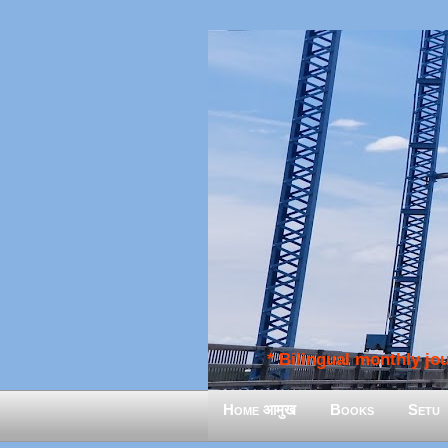
* Bilingual monthly jour
Home आमुख
Books
Setu