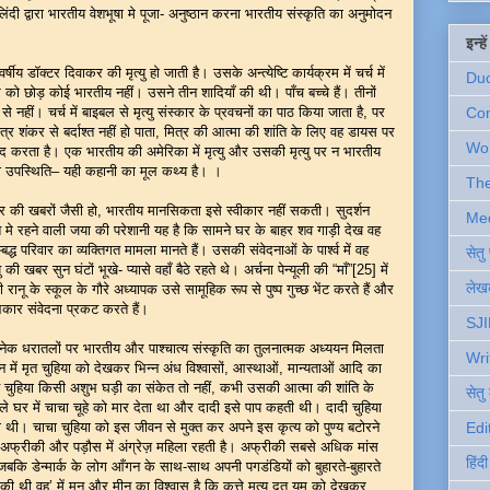
ंदी द्वारा भारतीय वेशभूषा मे पूजा- अनुष्ठान करना भारतीय संस्कृति का अनुमोदन
इन्ह
क्टर दिवाकर की मृत्यु हो जाती है। उसके अन्त्येष्टि कार्यक्रम में चर्च में
Du
 को छोड़ कोई भारतीय नहीं। उसने तीन शादियाँ की थी। पाँच बच्चे हैं। तीनों
से नहीं। चर्च में बाइबल से मृत्यु संस्कार के प्रवचनों का पाठ किया जाता है, पर
Com
र शंकर से बर्दाश्त नहीं हो पाता, मित्र की आत्मा की शांति के लिए वह डायस पर
Wo
द करता है। एक भारतीय की अमेरिका में मृत्यु और उसकी मृत्यु पर न भारतीय
ी उपस्थिति– यही कहानी का मूल कथ्य है। ।
Th
ी खबरों जैसी हो, भारतीय मानसिकता इसे स्वीकार नहीं सकती। सुदर्शन
Me
विदेश मे रहने वाली जया की परेशानी यह है कि सामने घर के बाहर शव गाड़ी देख वह
्ध परिवार का व्यक्तिगत मामला मानते हैं। उसकी संवेदनाओं के पार्श्व में वह
सेत
ी खबर सुन घंटों भूखे- प्यासे वहाँ बैठे रहते थे। अर्चना पेन्यूली की “माँ”[25] में
लेखक
 वाली रानू के स्कूल के गौरे अध्यापक उसे सामूहिक रूप से पुष्प गुच्छ भेंट करते हैं और
आकार संवेदना प्रकट करते हैं।
SJI
 धरातलों पर भारतीय और पाश्चात्य संस्कृति का तुलनात्मक अध्ययन मिलता
Wri
न में मृत चुहिया को देखकर भिन्न अंध विश्वासों, आस्थाओं, मान्यताओं आदि का
चुहिया किसी अशुभ घड़ी का संकेत तो नहीं, कभी उसकी आत्मा की शांति के
सेतु
ाले घर में चाचा चूहे को मार देता था और दादी इसे पाप कहती थी। दादी चुहिया
 थी। चाचा चुहिया को इस जीवन से मुक्त कर अपने इस कृत्य को पुण्य बटोरने
Edi
फ्रीकी और पड़ौस में अंग्रेज़ महिला रहती है। अफ्रीकी सबसे अधिक मांस
हिंद
बकि डेन्मार्क के लोग आँगन के साथ-साथ अपनी पगडंडियों को बुहारते-बुहारते
ी वह’ में मनु और मीनू का विश्वास है कि कुत्ते मृत्यु दूत यम को देखकर