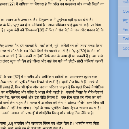
कवि
िडम्बना’[27] में नायिका का विश्वास है कि आँख का फड़कना और काली बिल्ली का
Cont
्थान अति उच्च रहा है। पितृसत्ताक में पुत्रेच्छा बड़ी प्रबल होती है।
सेतु
क्ति के लिए पुत्र का होना अनिवार्य है। आज संविधान चाहे कुछ भी कहे, पर पिता
You
है। सुषम बेदी की ’विषकन्या’[28] में पिता ने सेवा बेटी के नाम और मकान बेटे के
Twi
अक्सर पैंट टॉप पहनती हैं। वहाँ काले, भूरे, सलेटी रंग को ज्यादा पसंद किया
Spo
 भारत से लौटने के बाद खिले खिले रंग पहनने लगती है। ‘झाड़’[30] के सैम को
मला जानती है कि उसकी साड़ियाँ सिर्फ दान के काम ही आ सकती हैं। उषा राजे
स्त लेदर लुक की हिप हाई जीन्स और वाई शेप गले की छोटी- छोटी चोलियां पहनती
ं भारतीय और अमेरिकन शादियों का समानान्तर तुलनात्मक
क ग्रेस की प्रस्बिटेरियन रिचर्ड से शादी है। दोनों रोज मिलते हैं। खर्च से
नों ईसाई हैं, फिर भी ग्रेस और उसका परिवार चाहता है कि पहले रिचर्ड कैथोलिक
्टर का सर्टिफिकेट और फीस दे आज्ञा लेनी पड़ती है। कहानी विवाह के रीति-रिवाजों
इड्ज मेड, फ्लावर गर्ल्स और ढेरो रीति रिवाज हैं। एक दिन पहले हर चीज का चर्च
ा को कर्ज लेना पड़ता है। भारत में आलोका की सेना में डॉक्टर मौसेरी बहन विभा की
 ठीक से नहीं देखा होगा। मंत्रो के साथ पुरोहित विवाह क्रिया सम्पन्न करता है।
। उनकी ‘डायना की परछाई’ में अंतर्देशीय विवाह और सांस्कृतिक वैभिन्य है।
[33] भारतीय और पाश्चात्य चिंतन का अंतर लिए है। भारतीय माता पिता
 उन्हें उन्हे अपने ढंग से जीने की आजादी देता है।