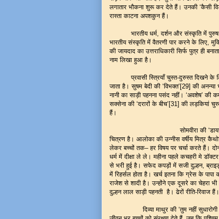
लगातार भौकना शुरू कर देते हैं। उनकी ‘कैसी व
रास्ता काटना अपशकुन हैं।
भारतीय धर्म, दर्शन और संस्कृति में पुरुष का स
भारतीय संस्कृति में वैतरणी पार करने के लिए, मु
की जायदाद का उत्तराधिकारी सिर्फ पुत्र ही बनाता 
नाम लिखा हुआ है।
प्रवासी स्त्रियाँ चुस्त-दुरुस्त दिखने के लिए 
जाता है। सुषम बेदी की ‘विभक्त’[29] की अनन्या
नानी का साड़ी पहनना पसंद नहीं। ‘अवशेष’ की क
सक्सेना की ‘दरारों के बीच’[31] की लड़कियां चु
हैं।
सोमवीरा की ‘डायरी के स्वर’[32] मे
चित्रण है। आलोका की उन्नीस वर्षीय मित्र कैथोलि
लेकर बच्चों तक– हर विषय पर चर्चा करते हैं। दो
धर्म में दीक्षा ले ले। महीना पहले कचहरी मे डॉक
से भरी हुई है। सफेद कपड़ों में सजी दुल्हन, ब्रा
में रिहर्सल होता है। खर्च इतना कि ग्रेस के पाप
राजेश से शादी है। उन्होंने एक दूसरे का चेहरा भी
दुल्हन लाल साड़ी पहनती है। ढेरों रीति-रिवाज हैं
दिव्या माथुर की ‘तुम नहीं सुधारोगी रूना’
जीवन भर बच्चों को संरक्षण देते हैं, जब कि पश्चिम