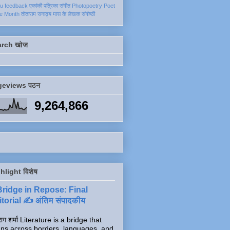
ku
feedback
एकांकी
पत्रिका
संगीत
Photopoetry
Poet
he Month
तोताराम सनाढ्य
मास के लेखक
संगोष्ठी
arch खोज
geviews पठन
9,264,866
hlight विशेष
Bridge in Repose: Final
torial ✍️ अंतिम संपादकीय
ाग शर्मा Literature is a bridge that
ns across borders, languages, and