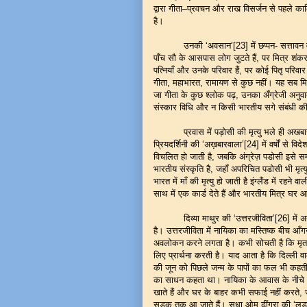
द्वारा गीता–प्रवचन और राख विसर्जन से पहले कालि
है।
उनकी ‘अवसान’[23] में छप्पन- सत्तावन वर्षीय डॉ
पाँच सौ के आसपास लोग जुटते हैं, पर मित्र शंकर
पत्नियाँ और उनके परिवार हैं, पर कोई पितृ परिवार 
गीता, महाभारत, रामायण से कुछ नहीं। यह सब मित्
जा गीता के कुछ श्लोक पढ़, उनका अँग्रेजी अनुवा
संस्कार विधि और न किसी भारतीय सगे संबंधी क
प्रवास में पड़ोसी की मृत्यु भले ही अखबार क
प्रियदर्शिनी की ‘अख़बारवाला’[24] में वर्षों से 
विचलित हो जाती है, जबकि अंग्रेज़ पडोसी इसे सम्बद
भारतीय संस्कृति है, जहाँ अपरिचित पडोसी भी मृत्यु क
भारत में माँ की मृत्यु हो जाती है इंग्लैंड में रहने
साथ में एक कार्ड देते हैं और भारतीय मित्र घर 
दिव्या माथुर की ‘उत्तरजीविता’[26] में अनेक
है। उत्तरजीविता में नायिका का मस्तिष्क बीच आँग
अवलोकन करने लगता है। कभी सोचती है कि मृत 
लिए प्रार्थना करती है। याद आता है कि दिल्ली व
की जून को पिछले जन्म के पापों का फल भी कहती
का साधन कहता था। नायिका के आवास के नीचे अ
खाते हैं और घर के बाहर कभी सफाई नहीं करते, ज
सड़क तक आ जाते हैं। सुधा ओम ढींगरा की ‘लड़की थ