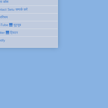
ता कोश
act Setu सम्पर्क करें
 परिचय
Tube 🌉 यूट्यूब
tter 🌉 ट्विटर
tify