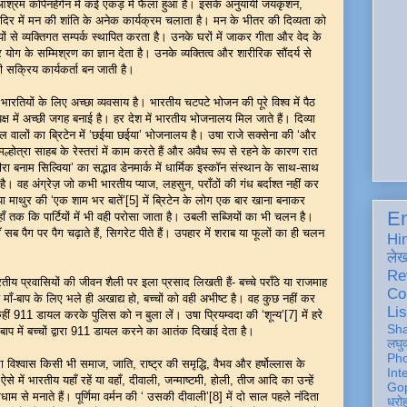
आश्रम कोपेनहेगेन में कई एकड़ में फैला हुआ है। इसके अनुयायी जयकृशन,
व मंदिर में मन की शांति के अनेक कार्यक्रम चलाता है। मन के भीतर की दिव्यता को
यों से व्यक्तिगत सम्पर्क स्थापित करता है। उनके घरों में जाकर गीता और वेद के
ोग के सम्मिश्रण का ज्ञान देता है। उनके व्यक्तित्व और शारीरिक सौंदर्य से
ी सक्रिय कार्यकर्ता बन जाती है।
 लिए अच्छा व्यवसाय है। भारतीय चटपटे भोजन की पूरे विश्व में पैठ
पक्ष में अच्छी जगह बनाई है। हर देश में भारतीय भोजनालय मिल जाते हैं। दिव्या
ाल वालों का ब्रिटेन में ‘छईया छईया’ भोजनालय है। उषा राजे सक्सेना की ‘और
होत्रा साहब के रेस्तरां में काम करते हैं और अवैध रूप से रहने के कारण रात
मीरा बनाम सिल्विया’ का सद्भाव डेनमार्क में धार्मिक इस्कॉन संस्थान के साथ-साथ
है। वह अंग्रेज़ जो कभी भारतीय प्याज, लहसुन, पराँठों की गंध बर्दाश्त नहीं कर
िव्या माथुर की ‘एक शाम भर बातें’[5] में ब्रिटेन के लोग एक बार खाना बनाकर
En
यहाँ तक कि पार्टियों में भी वही परोसा जाता है। उबली सब्जियों का भी चलन है।
 सब पैग पर पैग चढ़ाते हैं, सिगरेट पीते हैं। उपहार में शराब या फूलों का ही चलन
Hi
ले
Re
्रवासियों की जीवन शैली पर इला प्रसाद लिखती हैं- बच्चे पराँठे या राजमाह
Co
माँ-बाप के लिए भले ही अखाद्य हो, बच्चों को वही अभीष्ट है। वह कुछ नहीं कर
Lis
 कहीं 911 डायल करके पुलिस को न बुला लें। उषा प्रियम्वदा की ‘शून्य’[7] में हरे
Sh
-बाप में बच्चों द्वारा 911 डायल करने का आतंक दिखाई देता है।
लघु
Ph
्वास किसी भी समाज, जाति, राष्ट्र की समृद्धि, वैभव और हर्षोल्लास के
Int
से में भारतीय यहाँ रहें या वहाँ, दीवाली, जन्माष्टमी, होली, तीज आदि का उन्हें
Gop
म से मनाते हैं। पूर्णिमा वर्मन की ‘ उसकी दीवाली’[8] में दो साल पहले नंदिता
धरो