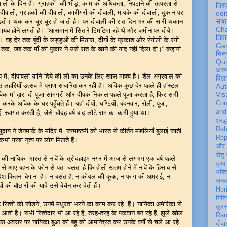
दीवाली के दिन हैं। ग्राहकों की भीड़, काम की अधिकता, निपटाने की तत्परता से
त्रि
दीवाली, ग्राहकों की दीवाली, कारीगरों की दीवाली, मायके की दीवाली, दूकान पर
edi
साक्ष
ोडती। थक कर चूर चूर हो जाती है। पर दीवाली की रात दिन भर की सारी थकान
Ch
गायब होने लगती है। “आसमान में सितारे टिमटिमा रहे थे और ज़मीन पर दीये।
तिवा
 वह देर तक बूंदी के लड्डुओं की मिठास, दीयों के प्रकाश और रंगोली के रंगों
Ga
 तक, जब तक माँ की पुकार ने उसे रात के खाने की याद नहीं दिला दी।“ कहानी
चित्
Qu
अरु
ें, दीपावली यानि दिये की लौ का उनके लिए खास महत्व है। शैल अग्रवाल की
विज्
त लहरियाँ उत्सव मे प्राण संचारित कर रही है। अविक कुछ देर पहले ही हॉस्टल
Aut
Vis
िक माँ द्वारा दी पूजा सामग्री और दीपक निकाल पहले पूजा करता है, फिर सभी
के अविक के घर पहुँचते हैं। यहाँ दीपों, घण्टियों, बंदनवार, रोली, पूजा,
Con
an
ी स्वागत करती है, जैसे चौदह वर्ष बाद लौटे राम का कभी हुया था।
श्रद्
Rab
ने डेनमार्क के मंदिर में जन्माष्टमी को भारत से कीर्तन मंडलियाँ बुलाई जाती
Rep
, कभी गरबा नृत्य पर लोग मिलते हैं।
और 
सेतु
 नायिका भारत से नार्वे के त्रोदहाइम नगर में आज से लगभग एक वर्ष पहले
दृश्य
ए बहन के फोन से पता चलता है कि होली खतम होने में नार्वे के हिसाब से
भक्
ह देश कितना बेगाना है। न बसंत है, न कोयल की कूक, न फाग की अमराई, न
अन
ी बौछारों की यादें उसे बेचैन कर देती हैं।
Her
गिरि
िश्तों को जोड़ने, उनमें मधुरता भरने का काम कर रहे हैं। नायिका अमेरिका से
तुल
 आती है। सभी रिश्तेदार भी आ रहे हैं, तरह-तरह के पकवान बन रहे हैं, झूले खोल
Ran
और इस अवसर पर नायिका बुआ की बहू को आमन्त्रित कर उनके वर्षों से चले आ रहे
दीवा