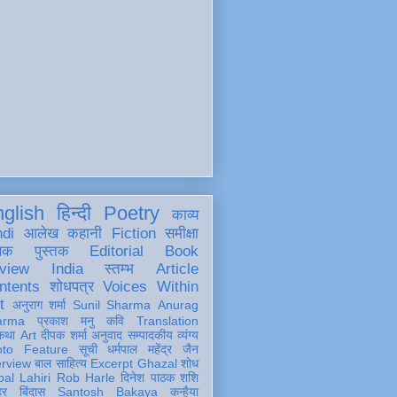
glish
हिन्दी
Poetry
काव्य
ndi
आलेख
कहानी
Fiction
समीक्षा
खक
पुस्तक
Editorial
Book
view
India
स्तम्भ
Article
ntents
शोधपत्र
Voices Within
t
अनुराग शर्मा
Sunil Sharma
Anurag
arma
प्रकाश मनु
कवि
Translation
कथा
Art
दीपक शर्मा
अनुवाद
सम्पादकीय
व्यंग्य
oto Feature
सूची
धर्मपाल महेंद्र जैन
erview
बाल साहित्य
Excerpt
Ghazal
शोध
al Lahiri
Rob Harle
दिनेश पाठक शशि
हर
बिंदास
Santosh Bakaya
कन्हैया