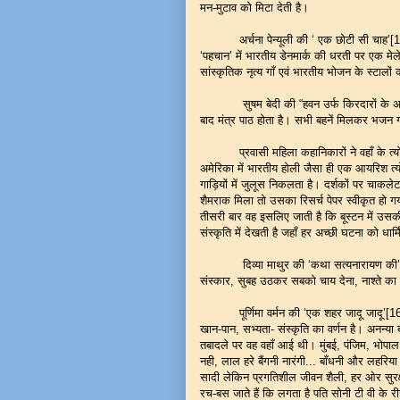
मन-मुटाव को मिटा देती है।
अर्चना पेन्यूली की ‘ एक छोटी सी चाह’[12] में
‘पहचान’ में भारतीय डेनमार्क की धरती पर एक मेल
सांस्कृतिक नृत्य गाँ एवं भारतीय भोजन के स्टाल
सुषम बेदी की “हवन उर्फ किरदारों के अवतार
बाद मंत्र पाठ होता है। सभी बहनें मिलकर भजन गा
प्रवासी महिला कहानिकारों ने वहाँ के त्योहार
अमेरिका में भारतीय होली जैसा ही एक आयरिश त्योह
गाड़ियों में जुलूस निकलता है। दर्शकों पर चाकले
शैमराक मिला तो उसका रिसर्च पेपर स्वीकृत हो
तीसरी बार वह इसलिए जाती है कि बूस्टन में उ
संस्कृति में देखती है जहाँ हर अच्छी घटना को धार्
दिव्या माथुर की ‘कथा सत्यनारायण की’[15]
संस्कार, सुबह उठकर सबको चाय देना, नाश्ते का 
पूर्णिमा वर्मन की ‘एक शहर जादू जादू’[16] म
खान-पान, सभ्यता- संस्कृति का वर्णन है। अनन
तबादले पर वह वहाँ आई थी। मुंबई, पंजिम, भोप
नही, लाल हरे बैंगनी नारंगी... बाँधनी और लहरिय
सादी लेकिन प्रगतिशील जीवन शैली, हर ओर सुरक्ष
रच-बस जाते हैं कि लगता है पति सोनी टी वी के 