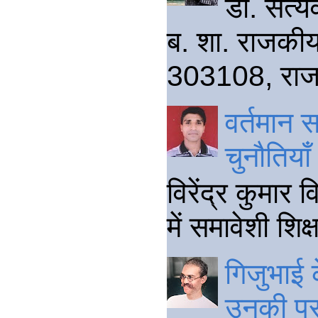
डॉ. सत्य
ब. शा. राजकीय
303108, राजस
वर्तमान 
चुनौतियाँ
विरेंद्र कुमार 
में समावेशी शि
गिजुभाई क
उनकी प्