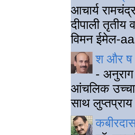
आचार्य रामचंद
दीपाली तृतीय वर
विमन ईमेल-aa
श और ष क
- अनुराग 
आंचलिक उच्चार
साथ लुप्तप्राय 
कबीरदास