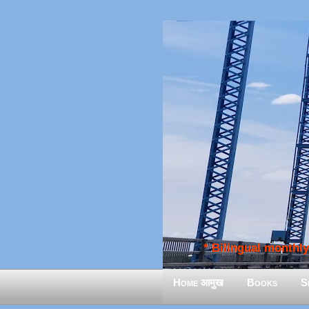
* Bilingual monthly 
Home आमुख
Books
S