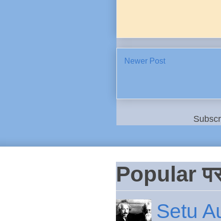
Newer Post
Subscr
Popular पस
Setu Au