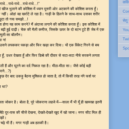
कवि
ाधे...राधे-राधे...राधे-राधे...!”
द की खीज भुलाने की कोशिश में ध्यान दूसरी ओर अटकाने की कोशिश करता हूँ।
Cont
 नहीं। ओह! वह खर्राटे ले रहा है। गाड़ी के हिलने के साथ-साथ उसका शरीर
 छूटा तो गया समझो...!
सेतु
ता होगा यह काम करने? मैं अंदाजा लगाने की कोशिश करता हूँ। इस कोशिश में
 बढ़ी हुई दाढ़ी। चेक की मैली कमीज, जिसके ऊपर के दो बटन टूटे हैं! जेब में एक
You
मूली-सा बॉलपैन।
Twi
था न!
ब! उसने लपककर पकड़ा और फिर खड़ा कर दिया। यों एक विकेट गिरने से बच
Spo
देखता हूँ, उधर देखता हूँ और फिर डिब्बे की दीवार से सटा-सटा नीचे सरकने लगता
से मिली हैं और घुटने का दर्द निकल रहा है। मीठा-मीठा सा। जैसे कोई बड़ी
ाने...?)
 कुछ देर बाद उकड़ू बैठना मुश्किल हो जाता है, तो मैं किसी तरह नंगे फर्श पर
ा था?
 जोकर है। बोला है, पूरे जोकराना लहजे में—साला मैं भी यूँ ही खामखा इतनी
-बैठे दूर-पास की चीजें देखना, देखते-देखते खुद में खो जाना। मगर सीट मिल ही
समझो।
 चढ़े भी हैं। मगर गाड़ी अब हलकी है।