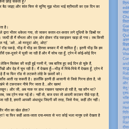
कैसे छोड़ सकता हूँ?
त्रि
 बैठ जाइए और शांत चित्त से सुनिए मुझ भोला भाई श्रीमाली का एक दिन का
edi
साक्ष
Ch
तिवा
Ga
ोता है।
चित्
ले द्वारा भीतर धकेला गया, तो जाकर कतार-दर-कतार लगे दूधियों के डिब्बों पर
Qu
ए। जल्दी ही मैं सँभला और एक ओर होकर रॉड पकड़कर खड़ा हो गया। तब किसी
अरु
िकल गई, ‘अरे...ओ मरदूद! ओए, ओए!’
विज्
 रॉड पकड़े, भीड़ में भीड़ का हिस्सा बनकर मैं भी शामिल हूँ। इतनी भीड़ कि हम
Aut
ं एक-दूसरे में घुसी जा रही हैं और मैं सोच रहा हूँ, ट्रेन में कोई-कोई दिन
Vis
Con
 लेकिन सितंबर की सड़ी हुई गरमी में, जब बारिश हुए कई दिन हो चुके हैं,
an
 देह में चुभ रही है। मैं देखता हूँ—भीड़ में भिंचे-भिंचे मैं देखता हूँ, ट्रेन में
श्रद्
Rab
हैं या फिर रॉड से लटकते लोहे के छल्लों को।
Rep
ाजा साँस आती रह सकती है। हालाँकि इतनी ही आसानी से जिसे गिरना होता है, जो
और 
खंभे से टकराकर नीचे गिर जाता है...और खत्म!
सेतु
ूनमखून। और जी, अब नाक पर हाथ रखकर पहचान हो रही है, यह कौन था?
दृश्य
ब, जब ट्रेन रुक गई हो। नहीं तो, बाज दफा तो आदमी कटकर पीछे पड़ा है,
भक्
ा रही है, हमारी आपकी अंधाधुंध जिंदगी की तरह, जिसे भैया, कहीं ठौर नहीं।
अन
Her
ी और मौत का खेल होता?
गिरि
्रा’! या फिर कहीं आता-जाता दया-ममता से भरा कोई भला मानुष उसे देखता है
तुल
Ran
दीवा