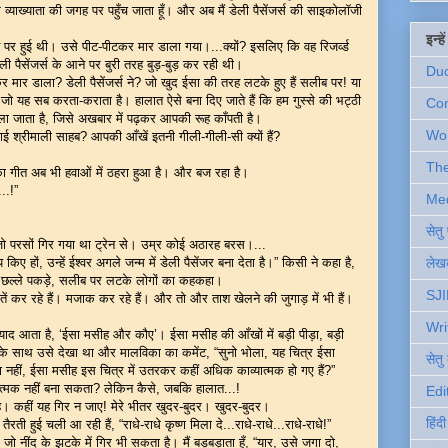
याख्याता की जगह पर पहुँच जाता हूँ। और अब मैं डेली पैसेंजर्स की साइकोलॉजी
इन्ह
 पर हुई थी। उसे पीट-पीटकर मार डाला गया।...क्यों? इसलिए कि वह रिजर्व्ड
ेली पैसेंजर्स के आने पर बुरी तरह बुड़-बुड़ कर रही थी।
Du
ार डाला? डेली पैसेंजर्स ने? जो खुद ईसा की तरह लटके हुए हैं सलीब पर! या
, जो यह सब करता-कराता है। हालात ऐसे बना दिए जाते हैं कि हम गुस्से की भट्ठी
Com
ला जाता है, जिसे अखबार में पढ़कर आपकी रूह काँपती है।
Wo
भाई श्रीमाली साहब? आपकी आँखें इतनी गीली-गीली-सी क्यों हैं?
Th
गीत अब भी हवाओं में ठहरा हुआ है। और बज रहा है।
..!”
Me
सेत
 परसों गिर गया था ट्रेन से। उम्र कोई अठारह बरस।...
प किए हों, उन्हें ईश्वर अगले जन्म में डेली पैसेंजर बना देता है।” किसी ने कहा है,
लेखक
 छल्ले पकड़े, सलीब पर लटके लोगों का कहकहा।
SJI
ें कर रहे हैं। मजाक कर रहे हैं। और तो और ताश खेलने की जुगाड़ में भी हैं।
Wri
्र याद आता है, ‘ईसा मसीह और कौए’। ईसा मसीह की आँखों में बड़ी पीड़ा, बड़ी
िका के साथ उसे देखा था और मालविका का कमेंट, “सुनो भोला, यह चित्र ईसा
सेतु
ता नहीं, ईसा मसीह इस चित्र में उतरकर कहीं अधिक काव्यात्मक हो गए हैं?”
यात्मक नहीं बना सकता? लेकिन कैसे, जबकि हालात...!
Edi
 कहीं यह गिर न जाए! मेरे भीतर खुदर-बुदर। खुदर-बुदर।
हिंद
तैरती हुई चली आ रही हैं, “राधे-राधे कृष्ण मिला दे...राधे-राधे...राधे-राधे!”
 नींद के झटके में गिर भी सकता है। मैं बड़बड़ाता हूँ, “यार, उसे जगा दो,