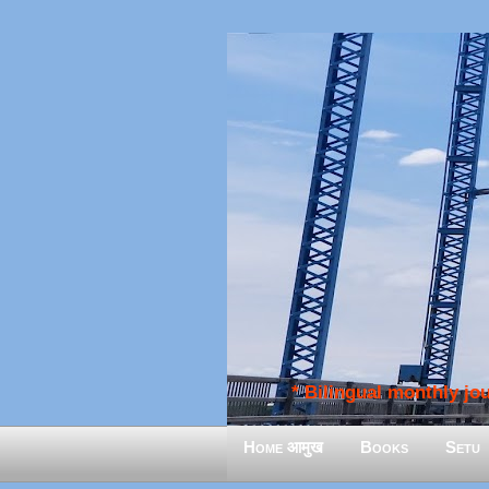
* Bilingual monthly jour
Home आमुख
Books
Setu