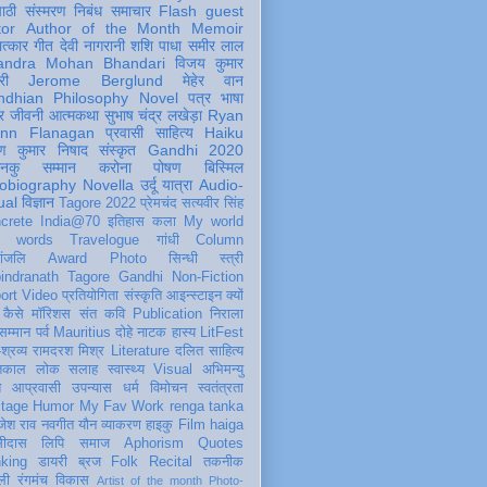
पाठी
संस्मरण
निबंध
समाचार
Flash
guest
tor
Author of the Month
Memoir
ात्कार
गीत
देवी नागरानी
शशि पाधा
समीर लाल
andra Mohan Bhandari
विजय कुमार
री
Jerome Berglund
मेहेर वान
ndhian Philosophy
Novel
पत्र
भाषा
र
जीवनी
आत्मकथा
सुभाष चंद्र लखेड़ा
Ryan
inn Flanagan
प्रवासी
साहित्य
Haiku
ण कुमार निषाद
संस्कृत
Gandhi 2020
ञानकु
सम्मान
करोना
पोषण
बिस्मिल
obiography
Novella
उर्दू
यात्रा
Audio-
ual
विज्ञान
Tagore 2022
प्रेमचंद
सत्यवीर सिंह
crete
India@70
इतिहास
कला
My world
d words
Travelogue
गांधी
Column
धांजलि
Award
Photo
सिन्धी
स्त्री
indranath Tagore
Gandhi
Non-Fiction
ort
Video
प्रतियोगिता
संस्कृति
आइन्स्टाइन
क्यों
कैसे
मॉरिशस
संत कवि
Publication
निराला
 सम्मान
पर्व
Mauritius
दोहे
नाटक
हास्य
LitFest
-श्रव्य
रामदरश मिश्र
Literature
दलित साहित्य
तिकाल
लोक
सलाह
स्वास्थ्य
Visual
अभिमन्यु
त
आप्रवासी
उपन्यास
धर्म
विमोचन
स्वतंत्रता
itage
Humor
My Fav Work
renga tanka
जेश राव
नवगीत
यौन
व्याकरण
हाइकु
Film
haiga
सीदास
लिपि
समाज
Aphorism
Quotes
king
डायरी
ब्रज
Folk
Recital
तकनीक
ली
रंगमंच
विकास
Artist of the month
Photo-