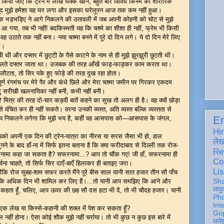
या जाए कि ट्रेन में लाख धक्के खाने, बहुत बार विविध किस्म की शारीरिक
ावजूद मुझे हमेशा यह घर लगा और इसका घरेलूपन आज तक कम नहीं हुआ।
 भड़भड़िए ने आगे निकलने की उतावली में जब अपनी कोहनी को चोट से मुझे
 आ गया, तब भी नहीं! बदकिस्मती यह कि चश्मे का शीशा ही नहीं, फ्रेम भी किसी
ह उठाते तक नहीं बना। नया चश्मा बनने में पूरे दो दिन लगे। ये दो दिन मेरे लिए
थे।
ी और दफ्तर में छुट्टी के पैसे काटने के नाम से ही मुझे झुरझुरी छूटती थी।
 टटोलते दफ्तर जाता था। उजबक की तरह आँखें फाड़-फाड़कर काम करता था।
कर लौटता, तो सिर पके हुए फोड़े की तरह दुख रहा होता।
पूर्ण रंगमंच पर मेरे पैर और कंधे छिले और मेरा चश्मा जमीन पर गिरकर एकदम
िंदु सरीखी खलनायिका नहीं बनी, कभी नहीं बनी।
्यारे मित्र की तरह दो-चार कड़वी बातें कहने का सुख तो अलग ही है। वह क्यों छोड़ा
ंचित कर ही नहीं सकते। वरना उनकी व्यस्त, अति व्यस्त बल्कि व्यस्तता से
En
त्ताप निकलने लगेगा कि मुझे भय है, कहीं वह आसपास को—आसपास के जंगल,
Hi
 आपको अपनी एक दिन की ट्रेन-यात्रा का नीरस या सरस जैसा भी हो, हाल
ले
 के बाद हाँ-ना में सिर्फ इतना बताना है कि क्या फरीदाबाद से दिल्ली तक रोज-
Re
सफरनामा कहा जा सकता है? सफरनामा...? आप तो चौंक गए! जी हाँ, सफरनामा ही
Co
ना चाहते, तो सिर्फ सिर दाएँ-बाएँ हिलाकर ही बताइए जरा।
Lis
योंकि रोज सुबह-शाम सफर करते मैंने पूरे बीस साल यानी सात हजार तीन सौ पाँच
Sh
प इयर्स के अधिक दिन भी शामिल कर लिए हैं।...तो यानी आप समझिए कि आने और
लघु
ैं कहता हूँ, चलिए, आप ऊपर की छह सौ दस हटा भी दें, तो भी चौदह हजार। यानी
Ph
Int
 एक लेख या किस्से-कहानी की शक्ल में पेश कर सकता हूँ?
Gop
हीं होना। ऐसा कोई शौक मुझे नहीं चर्राया। तो भी कुछ न कुछ इस बारे में
धरो