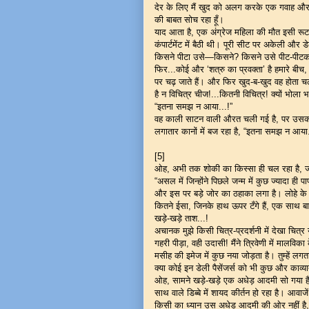
देर के लिए मैं खुद को अलग करके एक गवाह और व्
की बाबत सोच रहा हूँ।
याद आता है, एक अंग्रेज महिला की मौत इसी रूट
कंपार्टमेंट में बैठी थी। पूरी सीट पर अकेली और ड
किसने पीटा उसे—किसने? किसने उसे पीट-पीटकर म
फिर...कोई और ‘शत्रु का प्रवक्ता’ है हमारे बीच
पर चढ़ जाते हैं। और फिर खुद-ब-खुद वह होता च
है न विचित्र चीज!...कितनी विचित्र! क्यों भोला 
“इतना समझ न आया...!”
वह काली साटन वाली औरत चली गई है, पर उसका 
लगातार कानों में बज रहा है, “इतना समझ न आया.
[5]
ओह, अभी तक शोकी का किस्सा ही चल रहा है, जो
“असल में जिन्होंने पिछले जन्म में कुछ ज्यादा ही पा
और इस पर बड़े जोर का ठहाका लगा है। लोहे के
कितने ईसा, जिनके हाथ ऊपर टँगे हैं, एक साथ बात
खड़े-खड़े ताश...!
अचानक मुझे किसी चित्र-प्रदर्शनी में देखा चित
गहरी पीड़ा, वही उदासी! मैंने त्रिवेणी में मालव
मसीह की इमेज में कुछ नया जोड़ता है। तुम्हें लग
क्या कोई इन डेली पैसेंजर्स को भी कुछ और काव्
ओह, सामने खड़े-खड़े एक अधेड़ आदमी सो गया है।
साथ वाले डिब्बे में शायद कीर्तन हो रहा है। आवाजें 
किसी का ध्यान उस अधेड़ आदमी की ओर नहीं है, जो