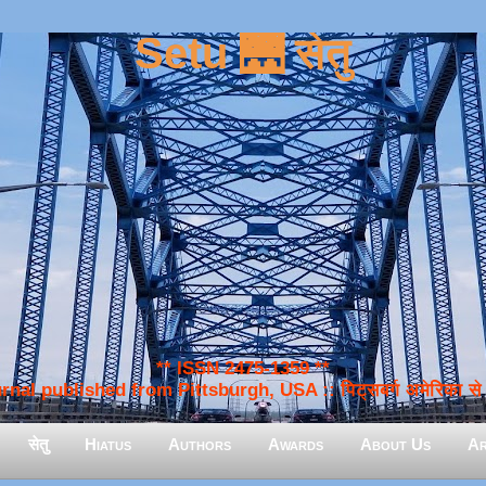
Setu 🌉 सेतु
** ISSN 2475-1359 **
nal published from Pittsburgh, USA :: पिट्सबर्ग अमेरिका से प
सेतु
Hiatus
Authors
Awards
About Us
Ar