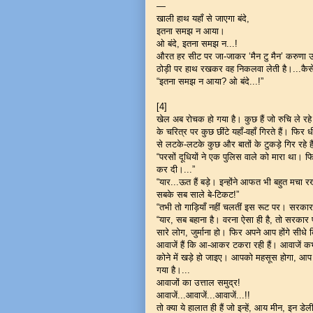
—
खाली हाथ यहाँ से जाएगा बंदे,
इतना समझ न आया।
ओ बंदे, इतना समझ न...!
औरत हर सीट पर जा-जाकर ‘मैन टु मैन’ करुणा उपज
ठोड़ी पर हाथ रखकर वह निकलवा लेती है।...कैस
“इतना समझ न आया? ओ बंदे...!”
[4]
खेल अब रोचक हो गया है। कुछ हैं जो रुचि ले 
के चरित्र पर कुछ छींटे यहाँ-वहाँ गिरते हैं। फि
से लटके-लटके कुछ और बातों के टुकड़े गिर रहे हैं
“परसों दूधियों ने एक पुलिस वाले को मारा था। फ
कर दी।...”
“यार...ऊत हैं बड़े। इन्होंने आफत भी बहुत मचा र
सबके सब साले बे-टिकट!”
“तभी तो गाड़ियाँ नहीं चलतीं इस रूट पर। सरकार क
“यार, सब बहाना है। वरना ऐसा ही है, तो सरकार पकड़
सारे लोग, जुर्माना हो। फिर अपने आप होंगे सीधे 
आवाजें हैं कि आ-आकर टकरा रही हैं। आवाजें कभी
कोने में खड़े हो जाइए। आपको महसूस होगा, आप को
गया है।...
आवाजों का उत्ताल समुद्र!
आवाजें...आवाजें...आवाजें...!!
तो क्या ये हालात ही हैं जो इन्हें, आय मीन, इन डेल