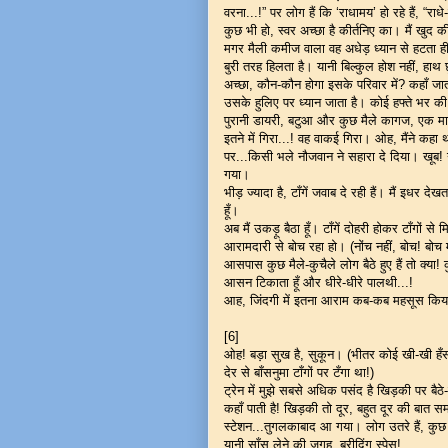
वरना...!” पर लोग हैं कि ‘राधामय’ हो रहे हैं, “राधे-र
कुछ भी हो, स्वर अच्छा है कीर्तनिए का। मैं खु
मगर मैली कमीज वाला वह अधेड़ ध्यान से हटता ही
बुरी तरह हिलता है। यानी बिल्कुल होश नहीं, हाथ
अच्छा, कौन-कौन होगा इसके परिवार में? कहाँ जा
उसके हुलिए पर ध्यान जाता है। कोई हफ्ते भर की
पुरानी डायरी, बटुआ और कुछ मैले कागज, एक मा
इतने में गिरा...! वह वाकई गिरा। ओह, मैंने कहा 
पर...किसी भले नौजवान ने सहारा दे दिया। खू
गया।
भीड़ ज्यादा है, टाँगें जवाब दे रही हैं। मैं इधर 
हूँ।
अब मैं उकड़ू बैठा हूँ। टाँगें दोहरी होकर टाँगों 
आरामदारी से बोच रहा हो। (नोंच नहीं, बोच! बोच म
आसपास कुछ मैले-कुचैले लोग बैठे हुए हैं तो क्या!
आसन टिकाता हूँ और धीरे-धीरे पालथी...!
आह, जिंदगी में इतना आराम कब-कब महसूस किय
[6]
ओह! बड़ा सुख है, सुकून। (भीतर कोई खी-खी हँसता
देर से बाँसनुमा टाँगों पर टँगा था!)
ट्रेन में मुझे सबसे अधिक पसंद है खिड़की पर बैठे
कहाँ पाती है! खिड़की तो दूर, बहुत दूर की बात 
स्टेशन...तुगलकाबाद आ गया। लोग उतरे हैं, कुछ
यानी साँस लेने की जगह, ब्रीदिंग स्पेस!