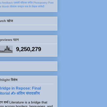
ku
feedback
एकांकी
पत्रिका
संगीत
Photopoetry
Poet
he Month
तोताराम सनाढ्य
मास के लेखक
संगोष्ठी
arch खोज
geviews पठन
9,250,279
hlight विशेष
Bridge in Repose: Final
torial ✍️ अंतिम संपादकीय
ाग शर्मा Literature is a bridge that
ns across borders, languages, and