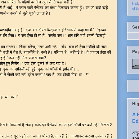
ब भी रेल के पहियों के नीचे खून से लिथड़ी पड़ी है।
Hai
ी है भाई—मैं बगल वाले पैसेंजर का कंधा हिलाकर कहता हूँ। वह जो खड़े-खड़े
of t
अजीब नजरों से मुझे घूरने लगता है।
Se
े चश्मदीद गवाह हैं। एक बार दोस्त चित्रकार हरि भाई से कहा था मैंने, “इनका
पर टँगे ईसा। ये सब ईसा ही तो हैं—सबके सब।” और हरि भाई अपनी खिचड़ी
्रा का मतलब। चित्र बनेगा, मगर अभी नहीं। खैर, बात तो ईसा मसीहों की चल
Pa
ी बातों में देश है, राजनीति है, बच्चे हैं। परिवार है। महँगाई है। वे एकदम ईसा की
 इन्हें मैडल नहीं मिल सकता क्या?
तो सोए हुए मिलेंगे।” एक ईसा दूसरे से कह रहा है।
 कुछ की दाढ़ियाँ बढ़ी हुई, कुछ की आँखों में झाड़ियाँ।...
ं ने रोकी क्यों नहीं ट्रेन परसों? याद है, जब शोकी गिरा था...!”
रहा था, बस!”
Hig
A 
Edi
ी किताबें निकलती हैं रोज। कोई इन पैसेंजर्स की साइकोलॉजी पर क्यों नहीं लिखता?
अनुर
सलवार सूट पहने एक जवान औरत है, गा रही है। गा-गाकर करुणा उपजा रही है
spa