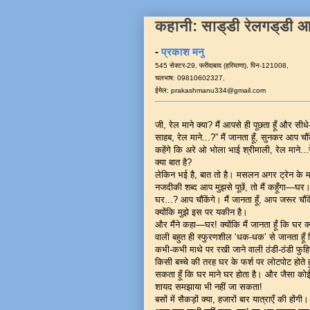
कहानी: साड्डी रेलगड्डी 
-
प्रकाश मनु
545 सेक्टर-29, फरीदाबाद (हरियाणा), पिन-121008,
चलभाष: 09810602327,
ईमेल: prakashmanu334@gmail.com
जी, रेल माने क्या? मैं आपसे ही पूछता हूँ और सीधे
साहब, रेल माने...?” मैं जानता हूँ, सुनकर आप च
कहेंगे कि अरे ओ भोला भाई श्रीमाली, रेल माने...
क्या बात है?
लेकिन भई है, बात तो है। मसलन अगर ट्रेन के 
नजदीकी शब्द आप मुझसे पूछें, तो मैं कहूँगा—घर
घर...? आप चौंकेंगे। मैं जानता हूँ, आप जरूर चौं
क्योंकि मुझे इस पर यकीन है।
और मैंने कहा—घर! क्योंकि मैं जानता हूँ कि घर 
वाली बहुत ही स्फुरणशील ‘धक-धक’ से जानता हूँ कि
कभी-कभी माथे पर रखी जाने वाली ठंडी-ठंडी फुहियो
किसी बच्चे की तरह घर के फर्श पर लोटपोट होते हु
सकता हूँ कि घर माने घर होता है। और जैसा क
शायद समझाया भी नहीं जा सकता!
बसों में सैकड़ों क्या, हजारों बार यात्राएँ की