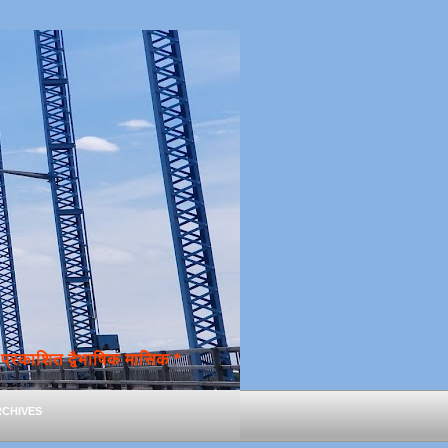
्रकाशित द्वैभाषिक मासिक *
chives