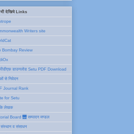
ें भी देखिये Links
otrope
monwealth Writers site
rldCat
e Bombay Review
diOx
ु पीडीएफ़ डाउनलोड Setu PDF Download
ों से निवेदन
F Journal Rank
te for Setu
 के लेखक
torial Board 🌉 सम्पादन मण्डल
ी संस्थान व संसाधन