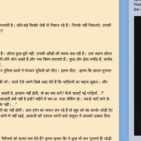
hea
be 
ाती है। छोटे-बड़े सिक्के जेबों से निकल रहे हैं। जिनके नहीं निकलते, उनकी
े?
रहे हैं। औरत कुछ बुरी नहीं, उनकी आँखों की चमक कह रही है। उस जवान औरत
र धीरे-धीरे लोग ऊबते हैं और नया विषय तलाशते हैं। कुछ और ईसा मसीह हैं, सलीब
...
िर पुलिस वालों ने घेरकर दूधियों को पीटा। इतना पीटा...इतना कि हालत दुरुस्त
खी थी। साले ऐसे अपने डिब्बे अड़ा देते हैं कि यात्रियों का चढ़ना मुहाल। और
हती है, इनकम नहीं होती, तो हम क्या करें? कैसे चलाएँ नई गाड़ियाँ...?”
ती क्यों नहीं है इन्हें? महीने में चार-छ: दफा चेकिंग हो। पकड़े जाएँ सारे के
कि नहीं।...”
 बंद नहीं होतीं। आप ट्रेन का सफर कर रहे हैं तो खुद को बंद करके थोड़ी देर
ने में नहीं खड़े, आवाजों की उत्ताल तरंगों वाले समुद्र में आपको उछाल दिया
ी पैसेंजर्स को क्रूर बना देते हैं? इतना क्रूर कि ये कुछ भी कर गुजरते हैं! थोड़ी