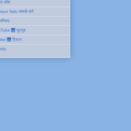
ता कोश
act Setu सम्पर्क करें
 परिचय
Tube 🌉 यूट्यूब
tter 🌉 ट्विटर
tify