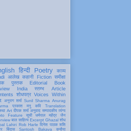
glish
हिन्दी
Poetry
काव्य
ndi
आलेख
कहानी
Fiction
समीक्षा
खक
पुस्तक
Editorial
Book
view
India
स्तम्भ
Article
ntents
शोधपत्र
Voices Within
t
अनुराग शर्मा
Sunil Sharma
Anurag
arma
प्रकाश मनु
कवि
Translation
कथा
Art
दीपक शर्मा
अनुवाद
सम्पादकीय
व्यंग्य
oto Feature
सूची
धर्मपाल महेंद्र जैन
erview
बाल साहित्य
Excerpt
Ghazal
शोध
al Lahiri
Rob Harle
दिनेश पाठक शशि
हर
बिंदास
Santosh Bakaya
कन्हैया