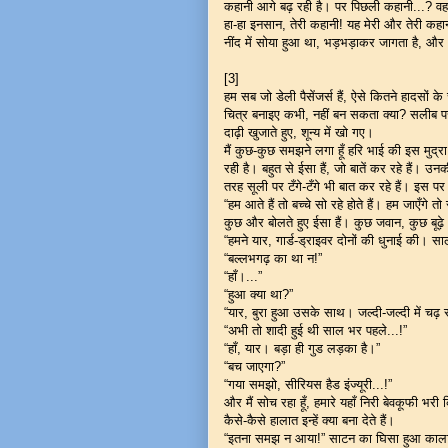
कहानी आगे बढ़ रही है। पर पिछली कहानी...? वह अ
हा-हा इनसान, तेरी कहानी! यह मेरी और तेरी कहान
नींद में सोया हुआ था, भड़भड़ाकर जागता है, और 
[3]
हम सब जो डेली पैसेंजर्स हैं, ऐसे कितने हादसों क
चित्र बनाइए कभी, नहीं बन सकता क्या? सलीब 
दाढ़ी खुजाते हुए, शून्य में खो गए।
मैं कुछ-कुछ समझने लगा हूँ हरि भाई की इस मुद
रही है। बहुत से ईसा हैं, जो बातें कर रहे हैं। उनक
तरह सूली पर टँगे-टँगे भी बात कर रहे हैं। इस पर
“हम आते हैं तो बच्चे सो रहे होते हैं। हम जाएँगे 
कुछ और बोलते हुए ईसा हैं। कुछ जवान, कुछ बूढ़े।
“हमने यार, गार्ड-ड्राइवर दोनों की धुनाई की। सालो
“बल्लभगढ़ का था न!”
“हाँ।...”
“हुआ क्या था?”
“यार, बुरा हुआ उसके साथ। जल्दी-जल्दी में चढ़ 
“अभी तो शादी हुई थी साल भर पहले...!”
“हाँ, यार। बड़ा ही गुड लड़का है।”
“बच जाएगा?”
“गया समझो, सीरियस हैड इंज्यूरी...!”
और मैं सोच रहा हूँ, हमारे यहाँ निरी बेवकूफी भर
कैसे-कैसे हालात इन्हें क्या बना देते हैं।
“इतना समझ न आया!” साटन का घिसा हुआ काला 