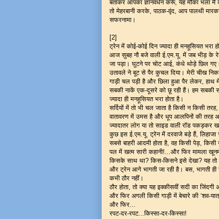
बताकर आपका ज्ञानवर्धन करूँ, यह मौका भला मैं 
तो मेहरबानी करके, पाठक-वृंद, आप पालथी मारकर
सफरनामा।
[2]
ट्रेन में कोई-कोई दिन ज्यादा ही मनहूसियत भरा ह
आज सुबह नौ बजे वाली ई.एम.यू. में जब भीड़ के रे
जा पड़ा। घुटने पर चोट आई, कंधे थोड़े छिल ग
उतावले ने बूट से पैर कुचल दिया। मेरी चीख न
गाड़ी चल पड़ी है और छिला हुआ पैर लेकर, हाथ में
सबकी नाकें एक-दूसरे को छू रही हैं। हम सबकी साँसे
ज्यादा ही मनहूसियत भरा होता है।
सर्दियों में तो भी चल जाता है किसी न किसी तरह,
वातावरण में उमस है और धूप आलपिनों की तरह आँखों और
ज्यादातर लोग या तो साइड वाली रॉड पकड़कर खड़े 
कुछ इस ई.एम.यू. ट्रेन में दरवाजे बड़े हैं, लिह
सबसे बाहरी आदमी होता है, वह किसी पेड़, किसी 
पल में खत्म सारी कहानी!...और फिर मामला ख
किसके साथ था? किस-किसने इसे देखा? यह तो त
और ट्रेन आगे भागती जा रही है। बस, भागती ही ज
कभी ठौर नहीं।
ठौर होता, तो क्या यह इक्कीसवीं सदी का जिंदग
और फिर अगली किसी गाड़ी में बेचारे की ‘शव-यात
और फिर...
रपट-दर-रपट...किस्सा-दर-किस्सा!