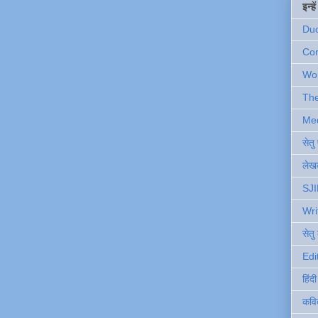
इन्ह
Du
Com
Wo
Th
Me
सेत
लेखक
SJI
Wri
सेतु
Edi
हिंद
कवि