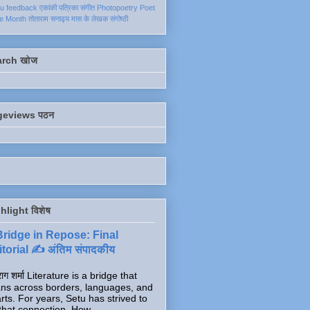
ku
feedback
एकांकी
पत्रिका
संगीत
Photopoetry
Poet
he Month
तोताराम सनाढ्य
मास के लेखक
संगोष्ठी
arch खोज
geviews पठन
hlight विशेष
Bridge in Repose: Final
torial ✍️ अंतिम संपादकीय
ाग शर्मा Literature is a bridge that
ns across borders, languages, and
rts. For years, Setu has strived to
that connection. How...