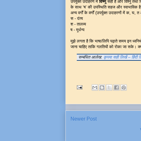
उपर्युक्त उदाहरण में
विष्णु
सही है और विश्नु तथा विश
के साथ ‘ष’ की उपस्थिति सहज और स्वाभाविक ह
अन्य वर्गों के वर्णों (उपर्युक्त उदाहरणों में 
स - दंत्य
श - तालव्य
ष - मूर्धन्य
मुझे लगता है कि भाषा/लिपि पढ़ाते समय इन ध्वनिय
जाना चाहिए ताकि गलतियों को रोका जा सके। क्य
सम्बंधित आलेख:
कृपया सही लिखें – हिंदी
Newer Post