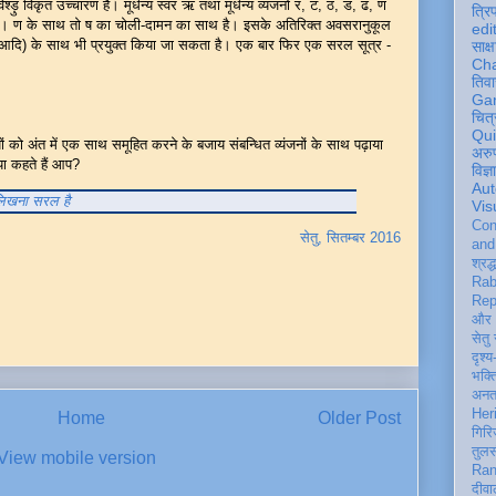
्ड़ु विकृत उच्चारण हैं। मूर्धन्य स्वर ऋ तथा मूर्धन्य व्यंजनों र, ट, ठ, ड, ढ, ण
त्रि
ै। ण के साथ तो ष का चोली-दामन का साथ है। इसके अतिरिक्त अवसरानुकूल
edi
क, घ, त आदि) के साथ भी प्रयुक्त किया जा सकता है। एक बार फिर एक सरल सूत्र -
साक्ष
Ch
तिवा
Ga
चित्
Qu
ों को अंत में एक साथ समूहित करने के बजाय संबन्धित व्यंजनों के साथ पढ़ाया
अरु
ा कहते हैं आप?
विज्
Aut
 लिखना सरल है
Vis
Con
सेतु, सितम्बर 2016
an
श्रद्
Rab
Rep
और 
सेतु
दृश्य
भक्
अन
Her
Home
Older Post
गिरि
तुल
View mobile version
Ran
दीवा