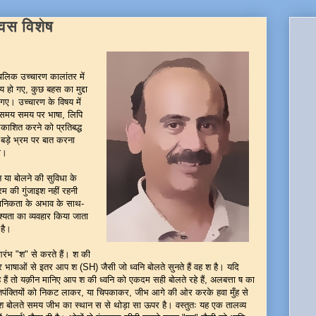
िवस विशेष
ंचलिक उच्चारण कालांतर में
 हो गए, कुछ बहस का मुद्दा
 गए। उच्चारण के विषय में
ा समय समय पर भाषा, लिपि
रकाशित करने को प्रतिबद्ध
 बड़े भ्रम पर बात करना
ा।
न या बोलने की सुविधा के
रम की गुंजाइश नहीं रहनी
ैज्ञानिकता के अभाव के साथ-
ृश्यता का व्यवहार किया जाता
 है।
रंभ "श" से करते हैं। श की
 भाषाओं से इतर आप श (SH) जैसी जो ध्वनि बोलते सुनते हैं वह श है। यदि
ं तो यक़ीन मानिए आप श की ध्वनि को एकदम सही बोलते रहे हैं, अलबत्ता ष का
तपंक्तियों को निकट लाकर, या चिपकाकर, जीभ आगे की ओर करके हवा मुँह से
 श बोलते समय जीभ का स्थान स से थोड़ा सा ऊपर है। वस्तुतः यह एक तालव्य