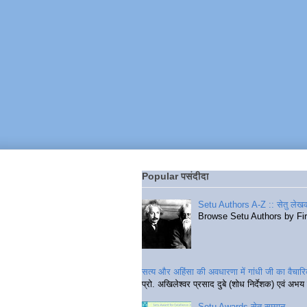
Popular पसंदीदा
Setu Authors A-Z :: सेतु लेखक
Browse Setu Authors by Fi
सत्य और अहिंसा की अवधारणा में गांधी जी का वैचा
प्रो. अखिलेश्वर प्रसाद दुबे (शोध निर्देशक) एवं अभय 
Setu Awards सेतु सम्मान