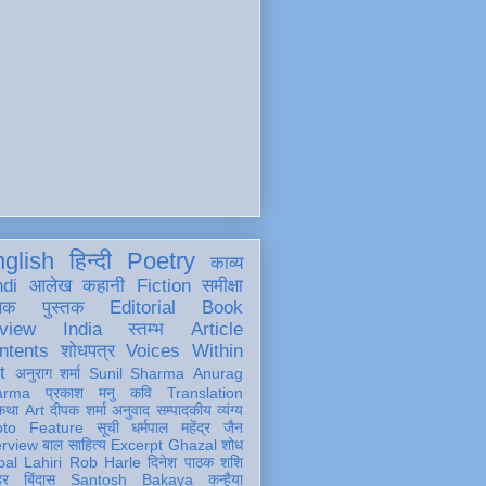
glish
हिन्दी
Poetry
काव्य
ndi
आलेख
कहानी
Fiction
समीक्षा
खक
पुस्तक
Editorial
Book
view
India
स्तम्भ
Article
ntents
शोधपत्र
Voices Within
t
अनुराग शर्मा
Sunil Sharma
Anurag
arma
प्रकाश मनु
कवि
Translation
कथा
Art
दीपक शर्मा
अनुवाद
सम्पादकीय
व्यंग्य
oto Feature
सूची
धर्मपाल महेंद्र जैन
erview
बाल साहित्य
Excerpt
Ghazal
शोध
al Lahiri
Rob Harle
दिनेश पाठक शशि
हर
बिंदास
Santosh Bakaya
कन्हैया