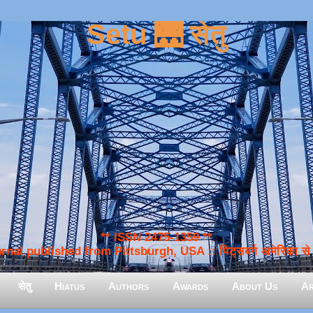
Setu 🌉 सेतु
** ISSN 2475-1359 **
nal published from Pittsburgh, USA :: पिट्सबर्ग अमेरिका से प
सेतु
Hiatus
Authors
Awards
About Us
Ar