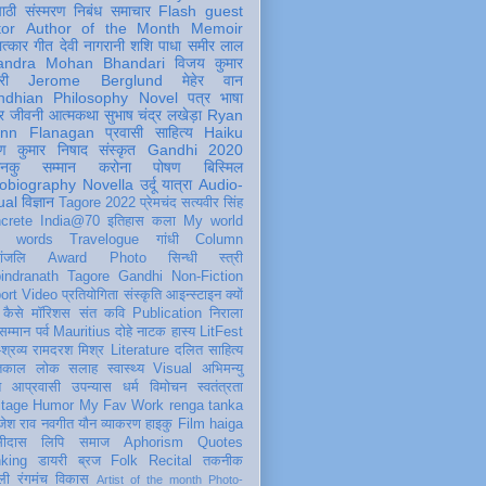
पाठी
संस्मरण
निबंध
समाचार
Flash
guest
tor
Author of the Month
Memoir
ात्कार
गीत
देवी नागरानी
शशि पाधा
समीर लाल
andra Mohan Bhandari
विजय कुमार
री
Jerome Berglund
मेहेर वान
ndhian Philosophy
Novel
पत्र
भाषा
र
जीवनी
आत्मकथा
सुभाष चंद्र लखेड़ा
Ryan
inn Flanagan
प्रवासी
साहित्य
Haiku
ण कुमार निषाद
संस्कृत
Gandhi 2020
ञानकु
सम्मान
करोना
पोषण
बिस्मिल
obiography
Novella
उर्दू
यात्रा
Audio-
ual
विज्ञान
Tagore 2022
प्रेमचंद
सत्यवीर सिंह
crete
India@70
इतिहास
कला
My world
d words
Travelogue
गांधी
Column
धांजलि
Award
Photo
सिन्धी
स्त्री
indranath Tagore
Gandhi
Non-Fiction
ort
Video
प्रतियोगिता
संस्कृति
आइन्स्टाइन
क्यों
कैसे
मॉरिशस
संत कवि
Publication
निराला
 सम्मान
पर्व
Mauritius
दोहे
नाटक
हास्य
LitFest
-श्रव्य
रामदरश मिश्र
Literature
दलित साहित्य
तिकाल
लोक
सलाह
स्वास्थ्य
Visual
अभिमन्यु
त
आप्रवासी
उपन्यास
धर्म
विमोचन
स्वतंत्रता
itage
Humor
My Fav Work
renga tanka
जेश राव
नवगीत
यौन
व्याकरण
हाइकु
Film
haiga
सीदास
लिपि
समाज
Aphorism
Quotes
king
डायरी
ब्रज
Folk
Recital
तकनीक
ली
रंगमंच
विकास
Artist of the month
Photo-