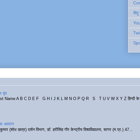
Cont
सेतु
You
Twi
Spo
 वृंद
rst Name A B C D E F G H I J K L M N O P Q R S T U V W X Y Z हिन्दी के र
रिक अवदान
कुमार (शोध छात्र) दर्शन विभाग, डॉ. हरीसिंह गौर केन्द्रीय विश्वविद्यालय, सागर (म.प्र.) 47...