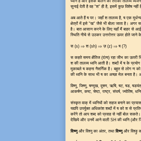
ध्वनि है और इसके बोलने का तरीका तालव्य व्यंजन
सुनाई देती है वह "श" ही है, इसमें कुछ विशेष नहीं 
अब आते हैं ष पर। जहाँ श तालव्य है, ष एक मूर्धन्य
क्षेत्रों में इसे "ख" जैसे भी बोला जाता है। अ
है। बात आसान करने के लिए यहाँ मैं बाहर से आई
स्थिति नीचे से उठकर उत्तरोत्तर ऊपर होते जाने के
स (s) ⇒ श (sh) ⇒ ज़ (z) ⇒ ष (?)
स कहते समय क्षैतिज (दंत्य) रहा जीभ का ऊपरी सिर
श की तालव्य ध्वनि आती है। शब्दों में ष के प्
मुकाबले ष कहना नैसर्गिक है। बहुत से लोग ण क
की ध्वनि के साथ भी ष का अच्छा मेल बनता है। आइ
विष्णु, जिष्णु, षण्मुख, दूषण, ऋषि, षट, षड, षडयंत
आकर्षण, कष्ट, चेष्टा, राष्ट्र, संघर्ष, ज्योतिष, ध
संस्कृत वाक् में ध्वनियों को सहज बनाने का प्रय
यद्यपि उपर्युक्त अधिकांश शब्दों में ष को श से प
करेंगे तो आप शब्द को प्रवाह से नहीं बोल सकते। 
देखिये और उनमें आने वाली SH की ध्वनि (और जि
विष्णु
और विश्नु का अंतर, तथा
विष्णु
और विश्ड़ु 