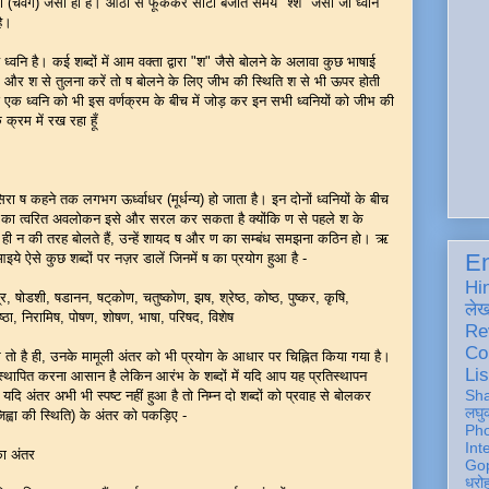
ों (चवर्ग) जैसा ही है। ओठों से फूंककर सीटी बजाते समय "श्श" जैसी जो ध्वनि
है।
 ध्वनि है। कई शब्दों में आम वक्ता द्वारा "श" जैसे बोलने के अलावा कुछ भाषाई
गर स और श से तुलना करें तो ष बोलने के लिए जीभ की स्थिति श से भी ऊपर होती
 एक ध्वनि को भी इस वर्णक्रम के बीच में जोड़ कर इन सभी ध्वनियों को जीभ की
 क्रम में रख रहा हूँ
ा ष कहने तक लगभग ऊर्ध्वाधर (मूर्धन्य) हो जाता है। इन दोनों ध्वनियों के बीच
रयोग का त्वरित अवलोकन इसे और सरल कर सकता है क्योंकि ण से पहले श के
ो ही न की तरह बोलते हैं, उन्हें शायद ष और ण का सम्बंध समझना कठिन हो। ऋ
En
ये ऐसे कुछ शब्दों पर नज़र डालें जिनमें ष का प्रयोग हुआ है -
Hi
्र, षोडशी, षडानन, षट्‌कोण, चतुष्कोण, झष, श्रेष्ठ, कोष्ठ, पुष्कर, कृषि,
ले
निष्ठा, निरामिष, पोषण, शोषण, भाषा, परिषद, विशेष
Re
Co
ास तो है ही, उनके मामूली अंतर को भी प्रयोग के आधार पर चिह्नित किया गया है।
Lis
्रतिस्थापित करना आसान है लेकिन आरंभ के शब्दों में यदि आप यह प्रतिस्थापन
Sh
यदि अंतर अभी भी स्पष्ट नहीं हुआ है तो निम्न दो शब्दों को प्रवाह से बोलकर
लघु
ह्वा की स्थिति) के अंतर को पकड़िए -
Ph
Int
का अंतर
Gop
धरो