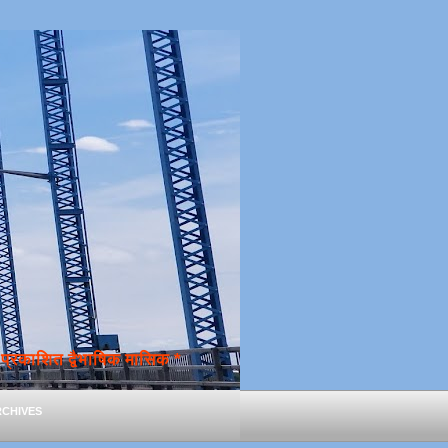
्रकाशित द्वैभाषिक मासिक *
chives