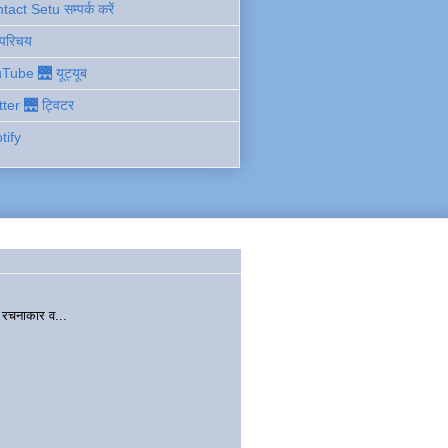
act Setu सम्पर्क करें
 परिचय
Tube 🌉 यूट्यूब
tter 🌉 ट्विटर
tify
चनाकार व...