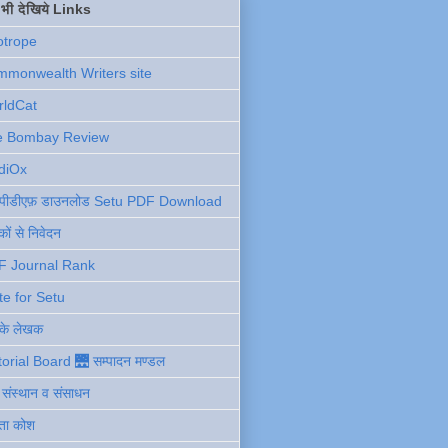
ें भी देखिये Links
otrope
monwealth Writers site
rldCat
e Bombay Review
diOx
ु पीडीएफ़ डाउनलोड Setu PDF Download
ों से निवेदन
F Journal Rank
te for Setu
 के लेखक
torial Board 🌉 सम्पादन मण्डल
ी संस्थान व संसाधन
ता कोश