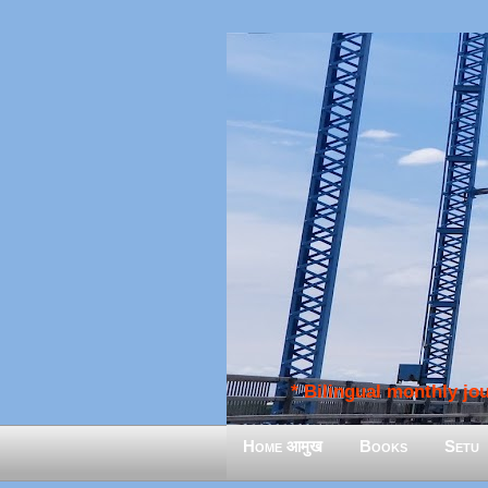
* Bilingual monthly jour
Home आमुख
Books
Setu