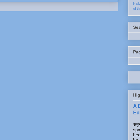
Hai
of t
Se
Pa
Hig
A 
Edi
अनुर
spa
hea
be 