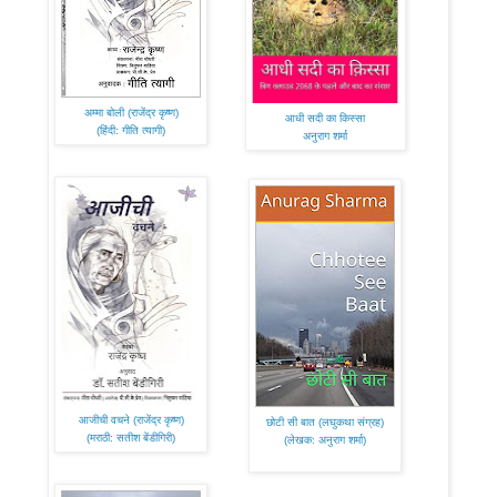
अम्मा बोली (राजेंद्र कृष्ण)
आधी सदी का किस्सा
(हिंदी: गीति त्यागी)
अनुराग शर्मा
आजीची वचने (राजेंद्र कृष्ण)
छोटी सी बात (लघुकथा संग्रह)
(मराठी: सतीश बेंडीगिरी)
(लेखक: अनुराग शर्मा)