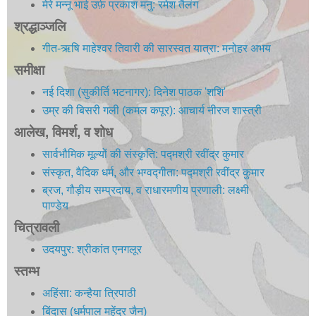
मेरे मन्नू भाई उर्फ़ प्रकाश मनु: रमेश तैलंग
श्रद्धाञ्जलि
गीत-ऋषि माहेश्वर तिवारी की सारस्वत यात्रा: मनोहर अभय
समीक्षा
नई दिशा (सुकीर्ति भटनागर): दिनेश पाठक 'शशि'
उम्र की बिसरी गली (कमल कपूर): आचार्य नीरज शास्त्री
आलेख, विमर्श, व शोध
सार्वभौमिक मूल्यों की संस्कृति: पद्मश्री रवींद्र कुमार
संस्कृत, वैदिक धर्म, और भग्वद्गीता: पद्मश्री रवींद्र कुमार
ब्रज, गौड़ीय सम्प्रदाय, व राधारमणीय प्रणाली: लक्ष्मी
पाण्डेय
चित्रावली
उदयपुर: श्रीकांत एनगलूर
स्तम्भ
अहिंसा: कन्हैया त्रिपाठी
बिंदास (धर्मपाल महेंद्र जैन)