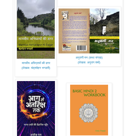
अनुरागी मन (कथा संग्रह)
(लेखक: अनुराग शर्मा)
मानवीय अभिप्रायों की डगर
(लेखक: चंद्रमोहन भण्डारी)