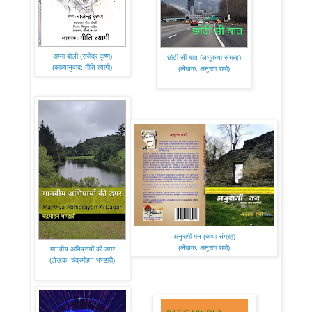
अम्मा बोली (राजेंद्र कृष्ण)
छोटी सी बात (लघुकथा संग्रह)
(काव्यानुवाद: गीति त्यागी)
(लेखक: अनुराग शर्मा)
अनुरागी मन (कथा संग्रह)
(लेखक: अनुराग शर्मा)
मानवीय अभिप्रायों की डगर
(लेखक: चंद्रमोहन भण्डारी)